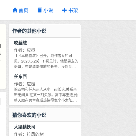
首页
小说
书架
作者的其他小说
咬丝绒
明
作者：应橙
此
【《本能喜欢》已开，戳作者专栏可
，
见，2020.5.26】 1 初见时，他是男友的
在
哥哥，亦是清贵儒雅的长辈。没想到，
一张好皮囊下藏着不寻常的占有，却不
后
任东西
会爱人。 直到一次宴会，傅津言看见她
与男人谈笑风生，心里第一次滋长了一
作者：应橙
夏
种叫嫉妒的情绪，当众带走了她。 车
徐西桐和任东两人从小一起长大,关系亲
鲨
内，他沉着一张脸，将她的下巴捏得生
密无间,却在某一刻失散。高中再重逢,她
男
疼，眼睛却红得不行。他也是这样吻你
整天跟在男生身后热情得像个小太阳,任
的吗？ 2 后来戚悦终于得以逃脱，再相
拉
东却烦不胜烦,避之不及。有天,徐西桐站
逢。一个身处光芒，一个立于暗处。 有
在他面前,吸了吸鼻子问道：你是不是很
完
猜你喜欢的小说
人问：还想要她吗？ 傅津言站在人群
讨厌我？任东斩钉截铁地回答：是。坏
处，烟灰灼痛指尖，语气却淡到不行：
蛋X甜妹
大梁镇妖司
不要了。 偏执禁欲总裁VS 清纯坚韧白
水仙 排：HE，有糖有渣。 本文一切虚
作者：拉风的树