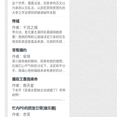
构。不能人身攻击 _ 《本能喜欢》文案
这个世界，儒墨法道，百家争鸣苏文以
京北圈子里的人都知道，时羽喜欢江
为来到以文乱法，以武犯禁快意恩仇的
恪，天天跟在他后头，恨不得把一颗心
大争之世没想到却被诡秘所支配
捧到他面前。 江恪薄情又冷淡，对此视
若无堵，甚至对这位未婚妻感到厌烦。
悍城
有一天，时羽终于死心，红着眼说： 我
作者：千羽之城
不喜欢你了。 - 时羽重获新生后，出现
李光洁、袁文康主演同名悬疑网剧原
在宴会上，眸色动人，倾倒众生。 见她
著！搭档的殉职让珞珈决定只身前往东
同别人的男人谈笑风生，江恪阴沉了一
南亚卧底追查毒品来源，兄弟的失踪让
整晚的脸。 有人问时羽现在和江恪什么
白振赫在孤立无援中决然加入黑.帮追查
关系。 时羽笑着回答：只是邻家哥哥。
背叛婚约
真相，摸底犯罪的边缘，挑战生存的极
坐在她对面的江恪掐灭烟，当着众人的
限，抽丝剥茧的调查与惊心动魄的冲
作者：安琪
面，语气生冷：所以你的习惯是一喝醉
突，危机四伏，暗潮涌动，真情假意，
梁小姐有她的期待，而我有我的理想，
就找哥哥，然后动手亲他吗？ 行动派明
心怀鬼胎，……看痞帅不羁的缉毒警与
在我们心平气和的讨论下，决定和平分
艳小狐狸X高冷闷骚霸总 女追男/一点年
被除名的特种兵，深陷凶险异国，卧底
手，我诚心地祝福她未来有更好的对
龄差
凶恶黑.帮，燃热血之魂，捍罪恶之城，
象。梁心伦难以置信前一天还与她共度
摄政王靠我续命
悍土孤城，向死而生。
美好夜晚的温柔未婚夫，今日却冷血无
情地召开记者会，发表他们决定解除婚
作者：南天星
约的声明！面对她疑惑伤心的眼神，他
下本开《恶毒女配她主动退婚了》求预
竟毫不眷恋的说出残忍决绝的真相——
收鸭！
对他而言，她只是乖巧听话的工具，一
——————————————————————
旦没有利用价值就可以一脚踢开！心碎
本文：江心婉穿成男频不简单文的女
忙内PD的团宠日常[娱乐圈]
欲裂的她遭逢接踵而来的变故，眼见生
主，倾国倾城，娇媚入骨。书中的男人
命中最重要的人一一离开，她一改柔弱
从皇子到家丁，无一不在肖想她，每天
作者：杏芙