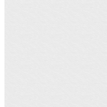
圈+豪门）上辈子养尊处优真皇帝、下辈
子卑微忠犬小鲜肉VS上辈子卑微苟活小
嫔妃、这辈子只看钱大灰狼经纪人