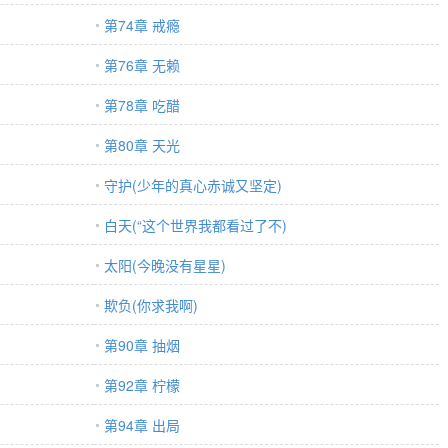
第74章 戒瘾
第76章 无赖
第78章 吃醋
第80章 天光
守护(少年的真心赤诚又坚定)
白天(“这个世界我都看过了不)
太阳(今晚没有星星)
欺负(你求我啊)
第90章 抽烟
第92章 柠檬
第94章 出局