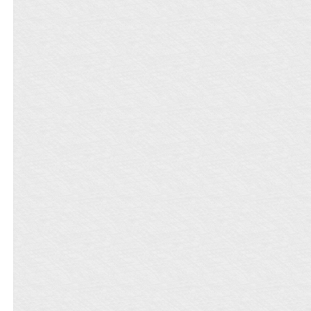
重回前世。大家都想看热闹，看李家因
毒女配她主动退婚了》 涂娇娇穿成下场
在黑暗的房间里/盖着外套无声哭泣/我也
娶宁家女衰败。李家却越过越好。李之
凄惨的恶毒女配，不仅抢了女主婚约，
不会想独自死去/ 因为有你】 ——权至龙
衍中了秀才，举人，状元……年纪轻轻
还心急地药了男主想生米做成熟饭。 穿
《Letter Song》 只因她是他的至爱，是
登上首辅之位！为宁七月与李婆子挣得
过来的涂娇娇忙提起裙子：男主你是女
他从小到大悉心照顾的存在。 但是妹妹
了诰命。李老头的木工远近闻名，李婆
主的，告辞！ 高冷腹黑的镇南王世子慕
长大了，开始谈恋爱了，有心事不告诉
子带着儿媳妇开铺做生意。越做越大。
颜筳怒欲焚烧，沙哑道：你敢走？ 涂娇
哥哥了，不和自己天下第一好了？ 还带
都道李家命好，殊不知，这一切都是宁
娇不仅敢走，还敢退婚。 慕颜筳冷笑：
回来一个傻帽家的男朋友？ 呀！有我帅
七月带来的。而被誉为福星的宁莺莺，
呵，女人，想以退为进？ 涂娇娇：这是
吗？ 曺珪贤！这个骗走人家妹妹的家
最终却被夫家赶出门。大家都在笑，到
我那白莲花庶妹，你们才是一对，拜拜
伙！我跟你拼了！！
底谁才是灾星？
了您嘞！ 男主： 几个月后，昔日无人敢
惹的霸王花转眼成了京中人人想娶的白
月光？ 七皇子：娇娇人美心善，又能给
本宫助力，实乃良妃人选。 侯府世子：
娇娇就该捧在掌心宠着。 新科状元：我
愿为娇娇马首是瞻。 小将军表兄：表妹
是我的，谁也别抢！ 慕颜筳：你们眼瞎
吗？ 众人：是你眼瞎！ 涂娇娇星星眼：
七皇子霸气、世子多情、状元郎有才、
表兄温柔我都可！ 慕颜筳慌了：不，你
不可！ 随缘佛系大神经VS傲娇腹黑偏执
狂 追妻火葬场/修罗场/团宠，又苏又甜！
————【其他甜文求预收】————
《暴君穿成本宫的狗》：暴虐傲娇心理
年龄三岁半的暴君VS温柔治愈却清冷的
小姐姐 《皇帝尾随我穿回来了》（娱乐