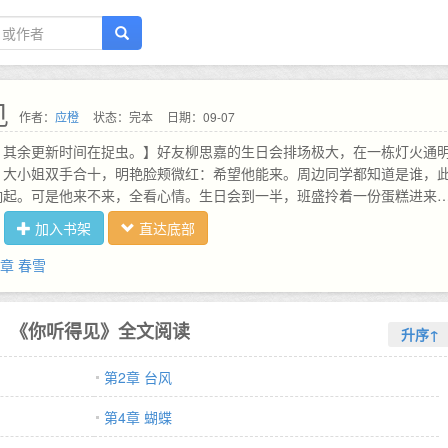
见
作者：
应橙
状态：完本
日期：09-07
，其余更新时间在捉虫。】好友柳思嘉的生日会排场极大，在一栋灯火通
。大小姐双手合十，明艳脸颊微红：希望他能来。周边同学都知道是谁，
响起。可是他来不来，全看心情。生日会到一半，班盛拎着一份蛋糕进来
：生日快乐。大小姐惊喜不已，吩咐要重新吹一遍蜡烛许愿。事后众人闹
加入书架
直达底部
独自去厨房拿水果帮忙。一转身，林微夏险些撞上一人的胸膛，下意识地
插兜，缓慢靠近，影子落了下来，见到她鼻尖上黏着的奶油，眼神变了一
5章 春雪
你慌什么？-一场盛大的校园嘉年华中，五个人逃到海边玩抽卡游戏，林微
题。你想成为什么？鲨鱼。他停了一下，反问道，你呢？鱼缸谁都知道，
能在一起。拽酷厌世X清冷少女排雷：各种青春中二病/略群像HE/女主是
《你听得见》全文阅读
升序↑
未成年前不恋爱，无亲密行为ps:理性看文，不要吵架，不要引战，不要
弹/互相尊重，谢谢～*听见文名灵感源于周杰伦歌曲《你听得到》。该文
第2章 台风
1.7.18…
第4章 蝴蝶