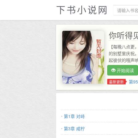
下书小说网
你听得
【每晚八点更
的别墅里庆祝
起彼伏的哦声
掐灭烟，开口
开始阅读
一起，林微夏
退。班盛单手
第9
最新更新
下，看着她：
抽到问班盛问
鱼和鱼缸永远不
主的初恋（主角
踩。人身攻击反
第1章 对峙
整大纲存档于202
第3章 咸柠