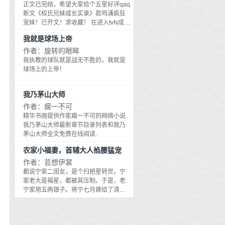
乖顺的模样，开始学著独立、不想依靠
都活在修罗场最后被那个冷厉厌女的反
正文已完结，希望大家给个五星好评qaq
任何人。她只不过想要过平静的新生
派摄政王，扣上祸国妖姬的罪名，一刀
新文《权氏兄妹成长实录》款鸡涌疯狂
活，但他却回过头来不断纠缠她、羞辱
咔嚓！ 为了保住小命，她表示一定要远
宠妹！已开文！求收藏！ 在进入tvN成为
她，甚至连他的现任女友都找上门示
离大反派！ 可越躲他越追，最后江心婉
《新西游记》忙内PD之前， 姜时榴以为
威，狠狠地毁坏了她最心爱的小提琴。
我就是球场上帝
心如死灰：大哥，麻烦给个痛快的！ 然
自己的日子会是：快乐、明星、金钱与
天啊！他们分手后应该再无瓜葛了，他
而这大反派就是不杀她，反而还要娶了
美食。 然而迎来她的，却是： 试验新游
作者：旋转的眼眸
为什么就不能放过她呢……
她？ 司徒曜平生最厌恶妖艳媚女，一靠
戏、外拍、熬夜剪片子。 制作组都以为
我执教的球队就是战无不胜的，我就是
近就会浑身发疹，他干净利落地斩了江
新来的忙内PD， 是一个温柔娴静、柔弱
球场上的上帝！
心婉这个祸国妖姬，没想到忽然天降惊
可爱的女孩子， 直到大家亲眼看到......
雷，将他劈死了。 重生后的司徒曜才知
她把从后面拍她肩膀的罗PD， 直接过肩
道，江心婉不能杀，这辈子也不可能杀
我乃茅山大师
摔掀翻在地， 才意识到—— 原来这是
的，还得每天搂着她才能续命这样子。
朵，长得好看的霸王花啊！ 什么？霸王
作者：瘸一不可
让他去搂那个妖艳祸水？司徒曜满脸嫌
花的叔叔竟然是，天下壮士，姜虎
精华书阁提供作家瘸一不可的网络小说
弃，浑身抗拒。 但是后来，他竟然真香
栋？！ --- 1.私设如山，还望见谅 2.男主
我乃茅山大师最新章节目录列表和我乃
了？ 小剧场： 开始： 江心婉：王爷，求
宋村傻，身娇体弱宋村傻x武力高强柔道
茅山大师全文免费在线阅读.
不要杀奴家。 司徒曜：不可能（系统：
姜 3.避雷：苏，女主会和崔英道谈个恋
抱她，否则雷电将在一刻后降临） 司徒
爱 --- 下本开《权氏兄妹成长实录》，会
农家小福妻，首辅大人掐腰猛宠
曜咬牙：不可能杀你。 江心婉娇媚一
先从小时候兄妹互动写起来—3—支持一
作者：芸想伊裳
笑，素手环腰：王爷最好了。 司徒曜浑
下叭！ 点击就看性感鸡涌，在线宠妹！
都说宁家二闺女，是个扫把星转世。宁
身僵硬，忍着要扔她八丈远的冲动。 后
流水的女友，铁打的妹妹。 任漂亮女孩
家老大是福星，都被其压制。于是，老
来： 江心婉：司徒曜，够了，快放开
来来去去，权至龙的漂亮妹妹就只有一
宁家用五两银子。将宁七月嫁给了清泉
我！ （系统：今日份的亲近已足够） 食
个——权颂儿。 她可以随便穿他的衣
镇，杏花村李家童生李之衍为妻。天寒
髓知味的司徒曜：不行！ 女主穿越，男
服、住他的房子、开他的车、刷他的卡
地冻，宁婆子竟是给闺女穿芦花衣。送
主重生，1V1甜文，日更 ————【下
就连他的歌词里，都充满她的存在。
嫁途中悲惨冻死，后世大佬意外去世，
本打滚卖萌求收藏鸭】————— 《恶
【你伴我来到这世间/成为我的星星/ 哪怕