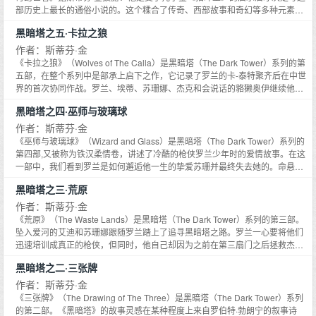
断破者的威胁尚在，而以惊人速度成长的莫俊德也一路追杀在后……谁也不知
部历史上最长的通俗小说的。这个糅合了传奇、西部故事和奇幻等多种元素的
道结局是什么，包括斯蒂芬·金本人。一九九九年的缅因州，大作家在散步时差
系列多年来受到众多读者的追捧，在他漫长的创作过程中，许多读者一直在孜
黑暗塔之五·卡拉之狼
点被车撞死，千钧一发之际杰克救了他，保住性命的史蒂芬·金因此振笔疾书。
孜不倦地讨论书中令人琢磨不透的情节，还有狂热的黑暗塔迷写信恳求他揭晓
因此罗兰眼看着越来越接近黑塔。在路上他搭救了被吸血鬼囚禁的派屈克，派
谜底，甚至有人称自己将不久于人世，恐怕等不到这个系列的最后一本出版，
作者：斯蒂芬·金
屈克具有高超的绘画能力，他画出来的东西竟然能在现实生活中出现！在末世
试图以此说服斯蒂芬·金提前将故事的结局透露给他。《枪侠》（The
《卡拉之狼》（Wolves of The Calla）是黑暗塔（The Dark Tower）系列的第
界的尽头，遍地红玫瑰之间，魂牵梦萦的黑塔就屹立在眼前！但血王镇守在上
Gunslinger）是黑暗塔（The Dark Tower）系列的首曲，奠定了整套书的基
五部，在整个系列中是部承上启下之作，它记录了罗兰的卡-泰特聚齐后在中世
面，罗兰能打败这个地狱的化身吗？而黑塔顶端，那扇他寻觅一生的门后又将
调。里面可以读到少年罗兰如何成为枪侠，神秘的黑衣人也首次登场。来自中
界的首次协同作战。罗兰、埃蒂、苏珊娜、杰克和会说话的貉獭奥伊继续他们
会是什么？
世界的最后一位枪侠罗兰穿越荒野追踪他的死敌——黑衣人，这黑衣人原来是
追寻黑暗塔的旅程，一行人来到一个奇特的小山村——卡拉。这个村子盛产双
黑暗塔之四·巫师与玻璃球
一个名叫沃特的家伙，他荒称在昔日的世界转换之前曾与罗兰的父亲有过交
胞胎，可是每隔二十年，狼群就会从暗处奔袭该村，每一户有双胞胎的人家都
情，途中罗兰结识了一位美丽的女士爱丽丝和来自人间的小男孩杰克。最终罗
会被掠走一个孩子。几个星期后，身心遭受重创的孩子会被送回来，并无一例
作者：斯蒂芬·金
兰同黑衣人狭路相逢，并抽取了预示了他未来命运的七张塔罗牌。很快他就要
外地变成了痴呆儿。罗兰和他的卡-泰特决定留下来帮助村民对付狼群。与此同
《巫师与玻璃球》（Wizard and Glass）是黑暗塔（The Dark Tower）系列的
面临一个痛苦的抉择：他应该抓住黑衣人以取得关于黑暗塔的情报，还是挽救
时，在一九七七年的纽约，也就是杰克曾经所在的世界，书店的主人凯文·塔尔
第四部,又被称为铁汉柔情卷，讲述了冷酷的枪侠罗兰少年时的爱情故事。在这
小男孩杰克的生命……
正被一群歹徒胁迫，歹徒们要求塔尔出让位于曼哈顿中心的一块空地，在这片
一部中，我们看到罗兰是如何邂逅他一生的挚爱苏珊并最终失去她的。命悬一
空地上生长着一枝具有非同寻常意义的玫瑰。罗兰必须制定出一个可以同时对
线的最后关头，埃蒂终于想出了一道谜语，摧毁了布莱因。单轨火车在堪萨斯
黑暗塔之三·荒原
付两个世界里的邪恶势力的计划，而坐在轮椅上的苏珊娜却在此时出现了一些
的托皮卡停了下来，这儿已被超级流感侵袭一空，那里大多数的居民已死于瘟
诡异的变化……
疫。在罗兰和他的朋友们沿着光束的路径继续行程之前，吊足了塔迷们的胃口
作者：斯蒂芬·金
的金大师终于开始讲述罗兰十四岁时的初恋故事。慰藉了一下从第一本开始就
《荒原》（The Waste Lands）是黑暗塔（The Dark Tower）系列的第三部。
被罗兰的过去这个巨大的悬念勒得透不过气来的读者。内领地危机四伏，为了
坠入爱河的艾迪和苏珊娜跟随罗兰踏上了追寻黑暗塔之路。罗兰一心要将他们
保护罗兰，他的父亲将罗兰和他最好的伙伴库斯伯特与阿兰一起，化名派往眉
迅速培训成真正的枪侠，但同时，他自己却因为之前在第三扇门之后拯救杰
脊泗的海滨小城罕布雷。三个稚气未脱的少年很快就敏锐地发现这儿正酝酿着
克，改变了历史而受到双重记忆的困挠，行将崩溃。而杰克也同样因为多出来
黑暗塔之二·三张牌
极大的阴谋，形势甚至比内领地更为严峻。在到达罕布雷的第一个晚上，罗兰
了一套自己死掉而后跑到一个异世界的记忆而差点发疯，将分裂的一切合而为
就与十六岁的金发女孩苏珊一见钟情。但苏珊为拯救她的家族刚刚做了一个可
一的希望寄托在艾迪与杰克的神秘缘份上。终于，在经历了令人喘不过气来的
作者：斯蒂芬·金
怕的决定，这意味着她与罗兰已经可不能坦然相恋。两个年轻人一方面无法对
神秘仪式之后，杰克重新进入中世界，与罗兰一行人会合了。他们结成了牢不
《三张牌》（The Drawing of The Three）是黑暗塔（The Dark Tower）系列
抗自己内心的强烈情感，另一方面又非常清楚地知道，他们的爱将会置他们于
可破的命运组。一行人来到一座如同荒原一般颓败的废弃之城。杰克突遭绑
的第二部。《黑暗塔》的故事灵感在某种程度上来自罗伯特·勃朗宁的叙事诗