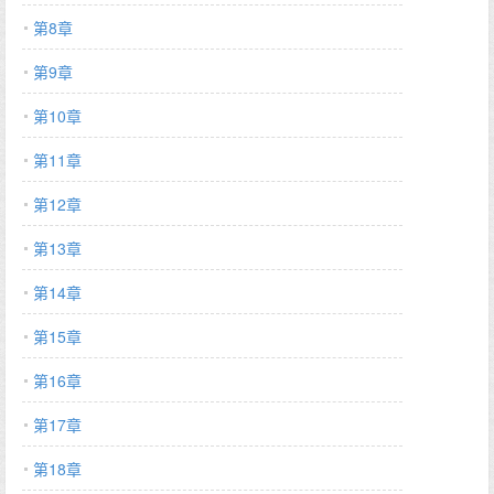
第8章
第9章
第10章
第11章
第12章
第13章
第14章
第15章
第16章
第17章
第18章