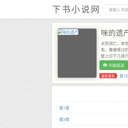
下书小说网
咪的遗
太阳消亡，末世
毛，像被嗦过
壁上印下几排爪
了。 把咪的
开始阅读
箱后面。如果
咪只是偶尔在
第7
最新更新
人，末世虽然很
后一行歪歪扭
暂的一生 再
肉垫也不翼而飞
浑浊的瀑布边，
第1章
罐罐都分给其他
要找到昔日的
第3章
常人不同，俗