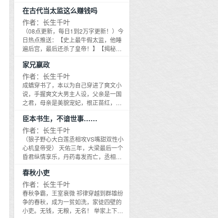
故事 5.中古店就是二手店，不是古董
棍，张九不得不感叹，现在业内日子越
菇圆滚滚，白润润，软嫩紧致的触觉不
届毕业生，正面临天庭金融危机、毕业
悲雪的面前。 犹如天神降世，男子伸出
脱了每天打打杀杀的无趣日常。时无错
心机·广：儿臣惶恐，可是儿臣孝顺的父
店！！
在古代当太监这么赚钱吗
来越难混，一个月的工资连捉鬼的设备
断将贺简包裹，然后 舔得他满身黏答
生就业难的严峻考验，元宝不得不和999
白皙的手掌，眼神温柔浅笑，幽幽的
准备开始享受尝遍天下美食、坐拥天下
皇还不够？ 主角团：杨兼VS杨广，穿越
都买不起，别人捉鬼用1T的U盘，他捉
答。 ＊ 小剧场： 贺简很好奇：宝贝你见
个应届毕业生一起应征财神实习岗位。
作者：长生千叶
道：小可怜儿，要不要做寡人的狗？
美男的惬意生活。 然而，开局捡树枝，
VS重生，双重人格VS病娇假萌。 杨兼
鬼只能用英寸软盘，容量才1MB！好不
到我的第一印象是什么？ 蘑菇诚实的回
根据轻松做财神APP新手指导，元宝只
1V1，双洁 事业脑清冷帝王受VS恋爱脑
（08点更新，每日1到2万字更新！）今
背朝黄土面朝天，吃饭自己种，吃鱼自
第一人格:日常温柔宠溺版 杨兼第二人格:
容易成功面试猎头公司首席风水师，上
答：这个大野猪，哦不，这个人看起来
要完成99个任务，就能顺利转正，并且
阴湿狼狗攻
日热点推送：【史上最牛假太监，他睡
己捞，吃肉自己猎，油盐酱醋、衣食住
鬼畜疯狗暴力版 1.历史架空设定！ 2.日
岗第一天竟然发现顶头BOSS是面瘫，而
很好吃，超有营养。 贺简： 把顾夏扛上
得到APP海量福利大礼包，前景一片光
遍后宫，最后还杀了皇帝！】【揭秘：
行全靠基建！ 见过无数大风大浪腥风血
更1万字！ 3.每日早08点更新！ 4.每日
且性格极其偏执鬼畜，张九觉得自己混
床：宝贝也很好吃。 ＊ 上校语录 ＃我家
明。但是元宝万万没想到，身为实习财
仗着养父权倾朝野，没有净身就入宫】
雨的教主表示：万丈神教平地起，本座
最新更新章节有【红包】和【小剧场】
吃等死的日子岌岌可危。不仅如此，
家兄嬴政
宝贝是个小吃货＃ ＃什么都爱吃，就是
神爷，下界任职第一天兜里只有两块
【色胆包天假太监，给皇帝戴绿帽子，
连魔教都能玩转，还在乎基建？ 唯一的
掉落 新文《在古代当太监这么赚钱
BOSS还是至阳之体，多少男妖女妖男鬼
不爱吃我的XX＃ ＃宝贝生气了，怎么
钱。而且凡界的人都好奇怪，总是把他
坐拥后宫三千佳丽】刘觞看着跳出来的
作者：长生千叶
缺憾是，美食有了，美酒有了，方圆百
吗》，欢迎收藏！ 手机读者请
女鬼眼中的梦中情人，从此张九正职神
哄？在线等，挺急的＃ ＊ 超绝钝感小蘑
当霉星元宝：我可以帮你复仇夺回家
垃圾营销号推送，这年头营销号为了红
里却连一个人影都没看到，更别说美男
成蟜穿书了，本以为自己穿进了爽文小
戳/book2/5586489 网站直接戳图传送
棍，兼职保镖，二十四小时无间断待
菇受VS年上Daddy攻
产，走上人生巅峰！路人甲：元宝：我
什么都敢写，果断点X！一朝穿越，人在
【基建系统提示：造人系统已开启】 本
说，手握爽文大男主人设，父亲是一国
今日热点推送： 【史上最牛假太监，他
命，陪吃陪聊还要陪哔——[此处划掉不
可以帮你当上影帝，完爆票房，挣好多
大唐。颜值风流，肤白貌美，翩然绝
系统支持【跨物种繁衍】【自交生殖】
之君，母亲是美貌宠妃，根正苗红，团
睡遍后宫，最后还杀了皇帝！】 【揭
和谐，应有掌声。]张九：为了攒钱买一
好多的钱！路人乙：元宝：你今天夜里2
世；家财万贯，挥金如土，蒸饼吃一
【杂交培育】【无性繁殖】 时无
宠巅峰！ 直到有一天，他发现自己还有
秘：仗着养父权倾朝野，没有净身就入
个T的捉鬼U盘，老子签的就是卖||身合
点47分去买一张彩票，可以中500万，
臣本书生，不谙世事……
笼，扔三笼；养父权倾朝野，拼爹从来
错：？？？ 新文《春秋小吏》，戳进专
一个在赵国做人质，且不得宠的哥哥，
宫】 【色胆包天假太监，给皇帝戴绿帽
同，真是日了鬼了！端木晋旸（面瘫
不，是2个亿！路人丙：元宝：地官赦
没输过！
栏就可看到！ 手机读者请
大名叫做嬴、政 千古一帝嬴政！！ 提
作者：长生千叶
子，坐拥后宫三千佳丽】 刘觞看着跳出
脸）：还有力气日鬼？呵。内容标签：
罪，水官解厄，财星高照，天官赐福~太
戳/book2/4564307 网站直接戳图传送↓
问：你知道嬴政的兄弟都是怎么死的
来的垃圾营销号推送，这年头营销号为
（狼子野心大白莲丞相攻VS嘴甜双性小
灵异神怪情有独钟现代架空主角：张
叔天启（面瘫脸）：元宝：别拉我，我
春秋争霸，王室衰微 祁律穿越到群雄纷
吗？ 成蟜：？？？ 成蟜：原来这不是打
了红什么都敢写，果断点X！ 一朝穿
心机皇帝受） 天佑三年，大梁最后一个
九，端木晋旸┃配角：┃其它：灵异，
没有疯！霸道总裁攻VS呆萌财神爷受内
争的春秋，成为一贫如洗，家徒四壁的
脸爽文，而是现实向亲情伦理大戏！ 公
越，人在大唐。颜值风流，肤白貌美，
昏君纵情享乐，丹药毒发而亡，丞相白
HE，1V1，天师，神棍，捉鬼
容标签：灵异神怪甜文情有独钟娱乐圈
小吏。无钱，无粮，无名！ 举家上下唯
子成蟜愿望清单： 1.抱哥哥大腿，多活
翩然绝世；家财万贯，挥金如土，蒸饼
清玉翻手云雨推翻大梁，黄袍加身，成
主角：元宝，太叔天启┃配角：┃其
春秋小吏
一的肉拴在草舍外的篱笆上——一只小
一日算一日 2.不学无术，柔弱不能自理
吃一笼，扔三笼；养父权倾朝野，拼爹
就一代伟业 梁羡发现自己穿越既顶配，
它：财神，多CP，全民BL，HE，1V1
土狗。 红烧肉、回锅肉、粉蒸肉、锅包
3.哦吼，摆烂！ 成蟜闯祸后：你知道我
从来没输过！ 这设定听起来如此耳熟？
手握皇帝剧本。 表面上：坐拥江山美
作者：长生千叶
肉、水煮肉、蒜泥白肉，祁律盯着灰头
哥是谁吗？你敢得罪我，放学别走，我
没错，刘觞拿到了太监剧本 万幸的是，
人，君臣和睦，其乐融融！ 背地里：丞
春秋争霸，王室衰微 祁律穿越到群雄纷
土脸的小土狗，露出一个犹如老父般慈
叫我哥收拾你！ 嬴政：
刘觞穿成了营销号口中的——假太监。
相摄政，朝臣把皇帝当傻子哄，亡国倒
争的春秋，成为一贫如洗，家徒四壁的
爱的笑容 * 周王十五年，王去世，长子
刘觞：说好了是假太监呢？营销号误
计时，一坨大辩！ 梁羡：抱紧丞相大
小吏。无钱，无粮，无名！ 举家上下唯
即位，天现异象 刚刚即位的周天子做了
我，正儿八经真太监，如假包换，假一
腿，朕还能再挽救一下！ 一朝穿越，正