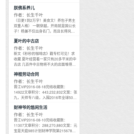
世的兔子，尝起来是果木烤鸭的味道。
子足智多谋，平衡朝廷稳固社稷；您的
一
阳在某宝开了一家代购店，周日上新，
填饱肚子，意外获得兔子优越的听力。
朕佛系养儿
三子口灿莲花，出使四方万国来贺；您
价格美好。 买家秀A：这家店的空运奶
主
顾夏能听到下雨的声音，日出日落的声
的四子妙笔丹青，带动大梁文娱潮流；
油大草莓很甜，每天吃蜡烛香油，偶尔
作者：长生千叶
跳
音，死亡降临的声音。 第二日， 雪白的
您的五子 身为一国之君，开后宫生孩子
改善伙食不错，无限回购！ 买家秀B：
（日更1到2万字！美食文！养包子男主
个
菌丝四处摸索着，运气真好，顾夏吃到
还不容易？梁苒准备放飞自我，广招三
他家代购的粉底超好用，水光肌，比孟
双重人格） 一朝穿越，开局就是国公长
了一小份木薯糖水，稠糊糊糯叽叽，香
知
千佳丽，醒掌天下权，醉卧美人膝！ 直
婆研制的忘川超模粉底还要好用！ 买家
子！杨兼不仅出身名门，而且长得风流
甜Q弹。 饱餐之后，他获得了蜗牛很差
到有一天，梁苒发现所谓的儿子，需要
秀C：小声bb，老板是个小帅哥！搁咱
到
倜傥，可谓颜值天花板！ 一心只想做个
很差的视力。 顾夏眯着他重见光明的近
他亲自生。 且，儿子另外一个父亲，必
夏叶的中古店
阴曹地府，颜值能进TOP3！ * 安阳：地
与世无争的富二代，有事喝喝酒，没事
六
视眼，灵魂深处发出疑问： 我刚才吃的
须是当年兵临城下，与梁苒不共戴天的
府全球购了解一下 安阳：店铺里没有的
遛遛鸟，花钱如流水，醉卧美人膝。美
作者：长生千叶
郑
是这只花壳大蜗牛吗？ 想吐但没嘴。 绝
敌国皇帝！ 系统：正在为您分析身为一
宝贝也可代，请问亲亲需要代什么？ 北
人没卧到，杨兼却毫无征兆的喜当爹 看
新文《秒秒的咖啡店》戳专栏可见！求
食数日之后，小蘑菇开始重新觅食， 这
他
个皇帝，如何借种敌国皇帝。 *** 梁苒重
冥十四：代孕，找你 安阳： 1.灵异，甜
着肉肉的面瘫脸小豆包，喜当爹也没什
收藏 夏叶经营着一家只有20多平米的中
次发现一只大野猪。 顾夏挪动着菌丝，
生而来，彼时不可一世的敌国皇帝，正
文，轻松 2.1V1，多CP，CP狂魔 3.日
么，家里有钱，养个儿子还不容易？ 直
古店 几百件中古物将不大的店面堆得满
八百度近视的视线盯着野猪看了半天，
在大梁荒凉的离宫中做质子。 可怜兮兮
更，入V日更1-2万字 4.非种田文！此文
到有一天杨兼发现，原来自己的人设不
满当当 每天或许只有一两位客人光顾 你
哦不，原来是个人！ 浑身是血，受伤严
的质子，年轻、俊美、挺拔，却落魄，
是单元灵异文，并不是如何卖东西的种
神棍劳动合同
仅仅是富二代这么简单，大名唤作杨
问夏叶会不会觉得无聊 其实一点也不 可
重。 还没死，不能吃，明天再来看看。
双眸蒙着死气沉沉的灰败，犹如一头濒
田文。讲的是小安子在做代购的时候，
坚，手握重兵，夺权开国，乃是堂堂隋
比隔壁养了一窝哈士奇的宠物店还要热
作者：长生千叶
顾夏每天努力吃吃吃，终于从小蘑菇变
死的孤狼。 甚好，滚个床单就能完成宏
遇到的一些鬼朋友，发生的一些灵异小
朝的开国皇帝！ 没错，就是被儿子弄死
闹 因为店里的每一件中古物都会说话 而
晋江VIP2016-08-18完结收藏数：
成大蘑菇，攒齐一套五官，意外获得人
图霸业，不嫖白不嫖！ 梁苒心中已然有
故事。不是种田不是种田不是种田，重
在仁寿宫里的那个隋文帝。 杨兼：真是
且不乏话痨 ****** 中古花瓶：我只是易
14922文章积分：443,232,832文案：张
类皮囊。 漂亮乖巧的少年走出森林，踏
了完整的计划腐蚀他、驯化他、借他
要的事情说三遍~ 新文《魔教教主搞基
应了那句话，家家都有坑爹货，再NB也
碎品，才不是玻璃心 中古化妆镜：听隔
九，天师专八级，入围2016年全球500
入末日重建中的人类城市。 新的生活还
种。 赵悲雪生在薄情寡恩的大赵皇室，
建》，戳进专栏就可看到！ 手机读者请
逃不过！ 杨兼：我买几个橘子哦不，榴
壁说YSL新色唇釉今天专柜补货三支！
强知名天师第501位！专业捉鬼、风水预
没开始，已经被一群人包围。 顾夏：听
没有母族的仰仗，被送到敌国做质子，
戳/book2/5001957 网站直接戳图传送↓
莲去。你就在此地，不要走动。 杨·小豆
财神爷的悠闲生活
中古望远镜：对楼的小哥哥洗澡忘带内
测、棺材翻修、手机贴膜，相面不准不
我解释。你们上校不是我吃的。 我只是
受尽欺凌，便算是任何一个卑微的太
武林正派有一个心愿：匡扶正道，铲除
包·广： 儿子智商太高，丢也丢不掉，怎
裤啦！ 章节按照字数收费！1万5千字就
要钱，另高价回收五十年以上黑驴蹄子
作者：长生千叶
顾夏心虚，当时太饿了，稍稍舔了他两
监，也可以将他踩在脚下，肆意辱骂，
魔教教主。 魔教教主有一个心愿：世界
么办？只好佛系养儿，不求望子成龙，
是5个3千字的价格！ 2.1V1，甜甜甜，
和狗血，发piao保真！联系电话
下。 ＊ 贺简时常能想起他受伤最严重的
晋江VIP2016-08-10完结收藏数：
好似一条任人宰割的弃犬。 那天，离宫
和平 有一天，传闻中十步杀一人，嗜血
但求不要坑爹！ 某日。 杨兼：儿啊，我
苏苏苏 3.女主软萌！软萌！软萌！偶尔
123456789，联系人张天师。——XXX
那一段经历。 意识模糊中，他看到一朵
11307文章积分：288,270,880文案：元
残破的大门吱呀呀的打开，一个身姿高
乖戾的魔教教主时无错穿越了，偶然得
真的不是你爹，你看咱俩这年龄差就不
小坏！男主闷骚腹黑！ 4.灵异文，单元
路公交车站牌小广告身为一个职业神
类似于蘑菇的小怪物在不断靠近。 小蘑
宝是天庭985计划财神学院第2156789
挑纤细，面容清冷昳丽的男子出现在赵
到了魔教教主捡树枝基建系统，终于摆
对，不信可以滴血认亲！ 杨·美姿仪，善