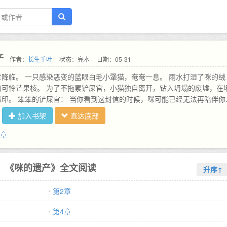
产
作者：
长生千叶
状态：完本
日期：05-31
降临。 一只感染恶变的蓝眼白毛小犟猫，奄奄一息。 雨水打湿了咪的绒
的可怜芒果核。 为了不拖累铲屎官，小猫独自离开，钻入坍塌的废墟，在
印。 笨笨的铲屎官： 当你看到这封信的时候，咪可能已经无法再陪伴你
罐头，分给有需要的流浪猫。咪的皮筋、小球和阿贝贝，都藏在洗手间马桶
加入书架
直达底部
有人能代替咪保护咪笨笨的铲屎官，咪愿意把最喜欢的阿贝贝送给他。 人
爱你和骗吃骗喝之间左右摇摆。 人，咪走以后不要伤心，只哭一下下就好
2章
坏，但人一定可以努力活下去。 人，你是咪最大的遗产 小猫艰难的印下
扭的爪印，脏兮兮的小白爪滑落，终于无力的闭上湛蓝色的眼睛，结束了
次睁开眼睛，没有温暖的毛皮，没有锋利的爪子，就连让铲屎官迷恋的粉色
《咪的遗产》全文阅读
升序↑
。 咪转生成了两脚兽！ 漂亮乖巧的少年饥肠辘辘，南知蹲在安全区外咆
盯着长满72颗牙齿的变异鲷鱼流口水。 鱼，是小鱼干 早知道就不把所有
第2章
猫，应该藏一些的。 为了填饱肚子，少年踏入末日重建中的人类城市。 
铲屎官，就会有吃不完的冻干和罐罐，玩不完的纸箱和小球，但 猫的视觉
第4章
称脸盲症，看谁长得都一样。 问题不大！咪的铲屎官留着傻傻的刘海，戴