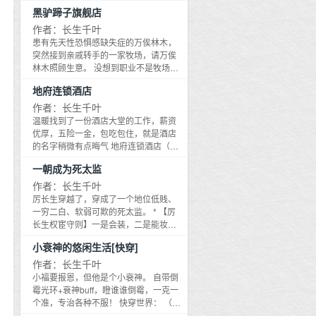
一的肉拴在草舍外的篱笆上一只小土
个噩梦 梦见自己变成了无名小吏门前的
黑驴蹄子旗舰店
赔十！ 既然已经板上钉钉穿成了宦官，
在上朝。 朝臣手捧猥琐之物阿谀奉承：
狗。 红烧肉、回锅肉、粉蒸肉、锅包
一只土狗 祁律手拿骨头，抚摸狗头：狗
总比穿成一个一穷二白的死太监要强。
陛下寿辰将至，此乃微臣寻觅的稀罕玩
肉、水煮肉、蒜泥白肉，祁律盯着灰头
作者：长生千叶
蛋儿，多吃点，你太瘦了没有肉，养肥
刘觞决定仗着养父的权势，皇上的宠
意！佩之辟邪，万疠不侵！ 梁羡：丞相
土脸的小土狗，露出一个犹如老父般慈
患有先天性恐惧感缺失症的万俟林木，
再宰。 小土狗：汪汪，汪汪汪汪汪汪！
信，自己的颜值，作天作地，及时行
可知此物是何？ 丞相白清玉敛去眼底嘲
爱的笑容 周王五十一年，王去世，长孙
突然接到亲戚转手的一家牧场，请万俟
（放肆，寡人乃周天子，尊天下之贵
乐，绝不参与政事，与各位后宫美人绕
讽，纤尘不染如旷世大白莲：臣不知，
即位，天现异象 刚刚即位的周天子做了
林木照顾生意。 没想到职业不是牧场
者！） 【蠢作者其他文，戳进专栏就可
道走，明哲保身，低调敛财，励志成为
臣本书生，不谙世事。 梁羡：我信了你
个噩梦 梦见自己变成了无名小吏门前的
主，而是墓场主 一亩冷清破旧的坟场 恐
以看到~欢迎收藏！】 正在更新的其他
大唐第一有钱人。 问：在古代当太监这
的邪！这是货真价实的古董X道具龙祖，
地府连锁酒店
一只土狗 祁律手拿骨头，抚摸狗头：狗
怖主题酒店、天然坟场鬼屋、惊险刺激
文：《黑驴蹄子旗舰店》《金主狗蛋
么赚钱吗？请问有没有什么秘诀。 刘
还是双头的那种！ 梁羡微笑：如此妙
蛋儿，多吃点，你太瘦了没有肉，养肥
密室逃生，更有售卖纪念品的黑驴蹄子
作者：长生千叶
儿》 准备开坑的文：《春秋小吏》《朕
觞：绝不给皇上戴环保帽！绝不给皇上
物，朕怎可独享，赏赐给丞相了。 丞相
再宰。 小土狗：汪汪，汪汪汪汪汪汪！
专卖店 坟头太冷清，这都不是事儿，万
温暖找到了一份酒店大堂的工作，薪资
佛系养儿》《结婚吗？情敌先生》
戴环保帽！绝不给皇上戴环保帽！重要
白清玉： 后来梁羡发现，自己不该一时
（放肆，寡人乃周天子，尊天下之贵
俟林木决定，将破败坟场扩建，迎合经
优厚，五险一金，包吃包住，就是酒店
的事情说三遍。 李·皇上·湛： 作者的其
冲动，将双头XX赏赐给狼子野心的大白
者！）
济潮流，从此发家致富，财源滚滚，做
的名字稍微有点晦气 地府连锁酒店（黄
他文：《惊悚游戏加载中》《黑驴蹄子
花丞相！ 白清玉：如此妙物臣怎敢独
最大的墓场主！ 只是有一点，新招的鬼
泉一店） [帝王行政套房]999999元（免
中古店》《首充送大神[电竞]》戳进专栏
享？陛下是钟爱这双头勾陈，还是钟爱
一朝成为死太监
屋工作人员，男神相、超模身材，长得
费早餐） 秦始皇：套房之恢弘，堪比阿
就可以看到，欢迎收藏，欢迎看文！
微臣？ 梁羡：我钟爱你个牙签！ （专注
太帅，可能吓不到游客。 游客A：天
房宫，衬托朕之尊贵，朕甚悦！ [甜蜜情
作者：长生千叶
胡扯，请勿考究） （主CP：白清玉X梁
鸭！太可怕了，长得猴可怕！ 游客B：
侣豪华房]5200元（2人情侣早餐） 项
厉长生穿越了，穿成了一个地位低贱、
羡，不拆不逆） （有副CP，都是1V1）
千年大粽子！出土这么久，品相竟然保
羽：为何让我与这刘邦小白脸同住一
一穷二白、软弱可欺的死太监。 * 【厉
（各种副CP出没，此文无bg向CP！无
持的如此完好！ 游客C：粽子王起尸
间？我从未见过如此古怪的双人间！什
长生权宦守则】一是会装，二是能妆。
gl向CP！）
了！小的们快跑逃命也！ 万俟林木：我
么，酒店满房了？ [盘丝洞主题高级
皇太后：厉内使有公输班尔之妙手，妆
缺失的可能不是恐惧感，而是审美能
小衰神的悠闲生活[快穿]
房]1111元（不含早餐） 蜘蛛精：北漂
粉无需白铅，浑然天真，遮瑕最是妙
力。 罗参：▼_▼
做模特这么多年，头一次见到如此生动
甚！ 皇后：厉总管调制的口脂，色泽娇
作者：长生千叶
的主题房，好像回到了故乡！ * 温暖：
艳欲滴，尤其是那经典正宫红，无敌显
小福要报恩，但他是个小衰神。 自带倒
您好，酒店前台，请问有什么需要帮忙
白，本宫不死，你们永远是妃！ 贵妃：
霉光环+衰神buff，瞪谁谁倒霉，一克一
的吗？ 百里无常：需要特殊服务，到我
昨儿个厉厂公送来的胭脂，涂之秀色可
个准，专治各种不服！ 快穿世界： （小
房间来。 温暖：？？？
餐，龙心大悦，名曰，高潮红。 * 后
受每次都会变成动物，卖萌打脸两不