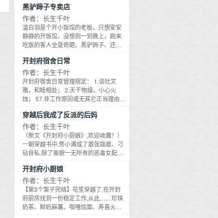
黑驴蹄子专卖店
来，地位低贱、一穷二白、软弱可欺的
误！） 穿成霸总的小猫咪 穿成王爷的狐
死太监，突然变成了大权在握、富可敌
狸精 穿成将军的大鸟 穿成军阀的蛇蝎美
作者：长生千叶
国、杀伐独断的九千岁； 后来，后宫佳
人 穿成反派的小白兔 穿成太子的小福蝶
温白羽是个开小饭馆的老板，只想安安
丽、三千粉黛，不求皇上宠幸，只求九
1.快穿+爽文，甜甜甜，苏苏苏！
静静的开饭馆，没想到一到晚上，跑来
千岁垂青一顾； 后来，就连未来的皇
2.1V1，偏执深情攻VS自带衰神buff武力
吃饭的客人全是奇葩。黑驴蹄子、还魂
上，储君太子爷看厉长生的眼神也有些
值爆表受 3.作者专注扯蛋，请勿考究
汤什么时候成了自家的招牌菜了，温白
不对劲。
开封府宿舍日常
羽怎么不知道！ 客人不止神经兮兮，还
都用诡异的眼神盯着他，温白羽有一种
作者：长生千叶
错觉，好像自己才是他们盘子里的 混沌
开封府宿舍日常管理规定： 1.谈吐文
是当红巨星，饕餮变成了富二代，钟馗
雅，和睦相处； 2.天干物燥，小心火
正职保险副业捉妖。还有新招来的伙
烛； 57.非工作原因或无其它正当理由，
计，男神相、面瘫脸，据说是活了几千
不得在午夜子时后进出宿舍； 58.严禁掀
穿越后我成了反派的后妈
年的粽子王，往饭馆门口一站，晚上再
房逾墙，亥时之后禁止踩踏屋顶瓦片；
也没有客人敢来吃饭，简直不能再好
59.严禁将验尸工具携带入屋； 60.严禁
作者：长生千叶
了，呵呵！ 温白羽：本店没有黑驴蹄
留宿魔道中人慕容长情！（此条很重
（新文《开封府小厨娘》,欢迎收藏！）
子！没有黑驴蹄子！没有黑驴蹄子！重
要、很重要、很重要！重要的事情说三
一朝穿越书中,佟小满成了嚣张跋扈、刁
要的事情说三遍。 万俟景侯（面瘫
遍。） BY开封府主簿孙先生 这是一个穿
钻自私,除了美貌一无所有的恶毒女配。
脸）：我家小受总是想把我上交给国
越到开封府，努力升职加薪，当上御前
原主因为对楚将军一见钟情,设计顶替了
家，呵。
开封府小厨娘
带刀侍卫，出任开封府宿舍宿管，迎娶
亲妹妹的婚事,哪知嫁入府中当日,将军挂
魔道美人（大雾）慕容长情的探案励志
帅出征,不多久便传来战死的噩耗……佟
作者：长生千叶
故事 小提示： 1.穿越颜控话唠正义受VS
小满一睁开眼,不只成了寡妇,还成了后
【第3个案子完结】花笙穿越了,在开封
魔道鬼畜病娇美人攻 2.开封府探案日
妈。面前多了一个又软又小,冰雕玉琢,最
府厨房找到一份稳定工作,从此……珍珠
常，悬疑推理向 3.CP狂魔+全民BL
多两三岁大的孩子,听说是从边关送回的,
奶茶、鲜奶麻薯。咖喱烩面、寿喜火
将军唯一的血脉。小包子哭得满脸通红,
锅。辣条、果冻、干脆面。相传开封府