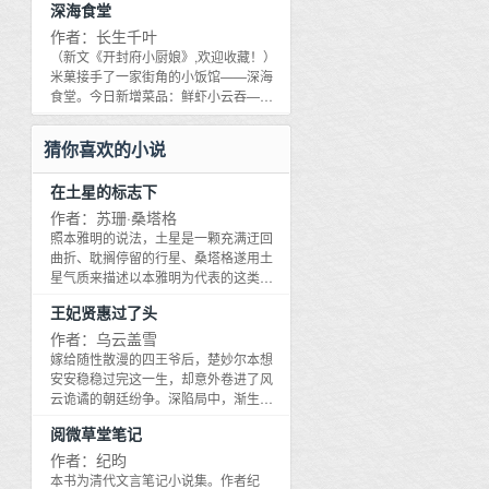
深海食堂
豆大的眼泪噼里啪啦落地,白皙的小肉手
的伙食比宫中还要丰富多彩。*花笙本以
紧紧抓住佟小满的袖摆。这可怜、弱小
为自己只是个普通的小厨娘,没想到她做
作者：长生千叶
又无助的小包子,能有什么坏心眼呢？只
出来的菜肴不仅解馋饱腹,还能提高破案
（新文《开封府小厨娘》,欢迎收藏！）
有佟小满知道,这无害纯良的孩子,正是日
效率。子时刚过,开封府后厨人声鼎沸,来
米菓接手了一家街角的小饭馆——深海
后书中最大的反派,心狠手辣性格乖戾,更
吃夜宵的队伍已经排出了院门。花笙盛
食堂。今日新增菜品：鲜虾小云吞——
是摇身一变,谋朝篡位一登大统！而佟小
出一碗热腾腾的鸡汤小馄饨,抽空道：各
18RMB蟹粉葱油面——28RMB川香水
满这个作天作地的后妈,便是大反派的童
位,开封府积压的十大未解悬案就拜托大
煮鱼——38RMB*某日清晨,米菓从刚上
猜你喜欢的小说
年阴影,致使反派性格扭曲的罪魁祸首。*
家了。小男孩：八十余年未吃过热腾腾
货的生鲜章鱼中,挑捡出一只不怎么新鲜
为了防止家道中落吃糠咽菜,最后还被便
的人间美味,别说是十个案子,就算百个,我
的,准备试试手。章鱼小丸子？章鱼海鲜
宜儿子碎尸万段挫骨扬灰的悲惨下场,佟
在土星的标志下
们也必定帮忙。绿茶精：我一闻就知道
锅？章鱼土豆饼？不管如何,隔壁家小孩
小满决定……挣钱,养崽！励志把反派养
那证人老板娘茶里茶气,定然没说实话。
儿都要馋哭了！米菓系上围裙,准备调料,
作者：苏珊·桑塔格
成妈宝！佟小满：都说小孩子就是一张
狸花猫：跟踪飞贼寻找老巢这样的活计,
拿起菜刀。再一眨眼,刚刚洗好的章鱼不
照本雅明的说法，土星是一颗充满迂回
白纸,应该是最好糊弄的。佟小满：但宠
就交给我们夜猫子罢！*某夜,一俊美无
见了……章渝：呵,凡人。章渝：本座身
曲折、耽搁停留的行星、桑塔格遂用土
了这么久,便宜儿子看我的眼神,总是有些
俦,气宇轩昂,身穿龙袍的男……鬼,走入开
为东海之主,除了名字之外,还有哪点像章
星气质来描述以本雅明为代表的这类思
不对劲儿。佟小满怎么都没想到,便宜儿
封府后厨,自称当今圣上的亲叔叔,大梁开
鱼？*【三界八卦小报】据知情人士透露,
想家的精神风貌。除本雅明外，本文集
子是个重生的……*经历千难困苦,佟小满
国之君。花笙问：会推理吗？会破案
王妃贤惠过了头
东海之主受伤落难之际,竟有一名凡人趁
还深入评论阿尔托、巴特、卡内蒂等她
总算把便宜儿子养的有点妈宝样了,熟料
吗？会跟踪吗？会读心吗？开国之君一
机将大人囚禁于家中,对大人上下其手,逼
本人引为榜样和同道的思想家、艺术家
作者：乌云盖雪
一个不注意,便宜儿子不知去向,反倒是战
阵沉默：这都不是朕的强项……花笙善
迫大人沐浴洗澡,更是扬言要将大人吃干
的作品、鲜明地描画出他们的精神肖
嫁给随性散漫的四王爷后，楚妙尔本想
死多年的将军夫君突然归来。素未谋面
解人意的说：没关系。转身将脏盘子递
抹净！（美食+甜文+灵异,1V1）
像，桑塔格对他人的评论由是亦成为她
安安稳稳过完这一生，却意外卷进了风
的将军站在佟小满面前,说的第一句话
给开国之君：大家都去帮忙破案了,后厨
本人的一种精神自传。
云诡谲的朝廷纷争。深陷局中，渐生情
是……娘,我回来了。佟小满心道：诈尸
现在正好缺人洗盘子,适合陛下。开国之
愫，她心生迷茫。最终权归何人，情又
的夫君莫不是个傻的？重生VS穿越,1V1
君：……这大概便是拿人手短吃人嘴软
阅微草堂笔记
归何处？
女主：佟小满,男主：楚茨（女主前期搞
罢……美食+灵异+悬疑推理+甜文！
作者：纪昀
事业养崽崽,男主前期假崽崽,男主后期会
本书为清代文言笔记小说集。作者纪
再重生）种草文,各种美妆护肤口红高光