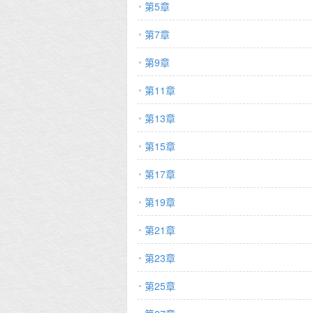
第5章
厚厚的眼镜，
眼认出。 南
第7章
神一般保护着
了线、打了补丁
第9章
人？？？ 那么
飞扑过去，用
第11章
将军面前：允许
色爆浆小球（
第13章
重声明：原则
第15章
胸围115的大
第17章
第19章
第21章
第23章
第25章