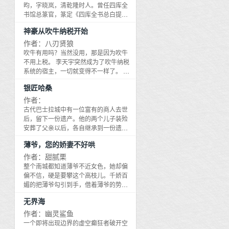
昀，字晓岚，清乾隆时人。曾任四库全
眼影腮红指甲油等等等。欢迎一起种草,
书馆总篆官，篆定《四库全书总白提
一起变美,一起买买买~
要》，受到乾隆皇帝嘉奖。本书主是纪
神豪从吹牛纳税开始
昀流放乌鲁木齐期间所作的笔记小说
集，全书主要记述狐鬼神怪故事，意在
作者：八刃贤狼
劝善惩恶，虽然不乏因果报应的说教，
吹牛有用吗？当然没用，那是因为吹牛
但是通过种种描写，折射出封建社会末
不用上税。 李天宇突然成为了吹牛纳税
世的腐朽和黑暗。其中作品或表现作者
系统的宿主，一切就变得不一样了。 因
对民生疾苦的关注与同情；或用辛辣痛
为，只有他吹的牛，需要纳税 李天宇：
银匠哈桑
切的语言对吏治的黑暗，腐败，以及官
我在帝都三环有一套房！ 系统：请纳税
员贪赃枉法丑行予以抨击，对社会的种
6000元，即可获得帝都三环住宅一套。
作者：
种弊病，以及世态人情的浇薄、奸诈等
李天宇：我有一辆保时捷卡宴。 系统：
古代巴士拉城中有一位富有的商人去世
等进行喇讽和指斥；或对道学家的拘
请纳税850元，即可获得一辆保时捷卡宴
后，留下一份遗产。他的两个儿子装殓
迂、虚伪给以深刻揭露。还有几篇不怕
高配车型。 李天宇：我是商业精英！ 系
安葬了父亲以后，各自继承到一份遗
鬼的故事，写来饶有趣昧，脍炙人口。
统：请纳税58000元，即可对宿主进行
产，用来开铺子做生意。哥哥开了间打
此外，书中对异域的描绘，文笔清新，
薄爷，您的娇妻不好哄
全方位的素质提升。
造铜器的铜器铺，弟弟则以打饰银器为
引入入胜。纪昀有意模仿亚宋笔记小说
生。城里的人都管弟弟叫巴士拉银匠哈
作者：甜腻栗
质朴简淡的文风，尚质黜华，简雅隽
桑。
整个南城都知道薄爷不近女色，她却偏
永。鲁迅《中国小说史略》曾给予较高
偏不信，硬是要攀这个高枝儿。千娇百
评价：凡侧鬼神之情状，发人间之幽
媚的把薄爷勾引到手，借着薄爷的势朝
微，托狐鬼以抒己见。隽思妙语，时足
死渣前任耀武扬威，事成立马翻脸不认
解颐。《阅微草堂笔记》清代文言小说
无界海
人，转眼变成小作精。薄先生本来只把
中的重要作。其历史地位及对清代小说
她当成个玩物，却想不到赔了身子又折
作者：幽灵鲨鱼
发展的影响，仅次于蒲松龄的《聊斋志
了心，被苏小姐使唤的顺理成章。从此
一个即将出现边界的虚空癫狂者破开空
异》。可惜的是，这部传奇著作，因一