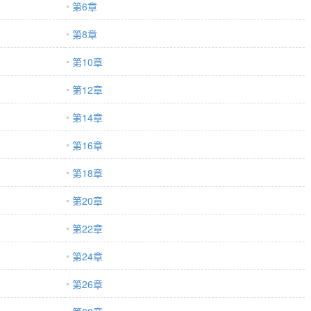
第6章
圆肩驼背，说话结巴，内向自卑还容易脸红，要素太多即使是脸盲症也能
知信心满满，直到看到第九特区的最高领袖，高大挺拔，宽肩窄腰，如救世
第8章
人类最后一座地上城。 将军一丝不苟的军装腰间，格格不入的佩戴着一只
的鲷鱼玩具。 那是咪的阿贝贝！ 南知：你说咪笨笨的铲屎官和将军是一
第10章
问题来了，怎么才能让将军接受，他死去的小猫转生成两脚兽的事实？ 南
嘴努子拱拱他，咪决定给予他猫界最高的礼节。 漂亮少年将白皙的右手伸
第12章
你闻咪的爪子三秒钟。 从此，咪过上了72颗尖牙变异鲷鱼吃到饱、五颜
恶变怪物眼珠）随便玩、霸占第九特区最高领袖大床等等，的日子。 南知
第14章
上，小猫是不上床的！ 都怪笨笨的铲屎官变异得太过狡猾，在枕头上，和
胸上涂满了猫薄荷，咪才会不慎上床！…
第16章
第18章
第20章
第22章
第24章
第26章