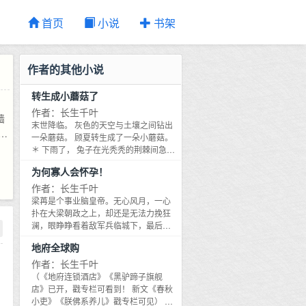
首页
小说
书架
作者的其他小说
转生成小蘑菇了
作者：长生千叶
墙
末世降临。 灰色的天空与土壤之间钻出
一朵蘑菇。 顾夏转生成了一朵小蘑菇。
水
＊ 下雨了， 兔子在光秃秃的荆棘间急
行，雨水使空气酸化，使土壤变色，使
，
为何寡人会怀孕！
石头消融。 可怜的兔子发现一朵挺拔饱
。
满的蘑菇，抱着耳朵跳到伞盖下躲雨。
作者：长生千叶
最
雨停了，兔子得救了。离开之前，兔子
梁苒是个事业脑皇帝。无心风月，一心
短
吃掉了蘑菇半朵伞盖。 顾夏转生成一朵
扑在大梁朝政之上，却还是无法力挽狂
小
小蘑菇，没有手脚没有眼睛，醒来就少
澜，眼睁睁看着敌军兵临城下，最后落
了半颗脑袋。 还是一朵毒蘑菇。 贪吃的
哮
得个过劳死的下场。 梁苒：累了，毁灭
地府全球购
兔子抽搐着倒在旁边，皮毛一点点变
吧。 重生后 恭喜获得【宏图霸业】系
的
冷，开始散发着腐败的味道。 刺鼻酸
统。 系统告诉他，梁苒之所以无法称
作者：长生千叶
只
臭，对于一朵腐食蘑菇来说，却是诱人
霸，是因为没、有、儿、子！ 梁苒：？
（《地府连锁酒店》《黑驴蹄子旗舰
与
致命的吸引。 顾夏舔了舔不存在的嘴
系统：根据大数据分析，您的长子骁勇
店》已开，戳专栏可看到！ 新文《春秋
巴，雪白的菌丝包裹住死掉的兔子。 末
着
善战，可以帮助大梁开疆扩土；您的次
小吏》《朕佛系养儿》戳专栏可见） 安