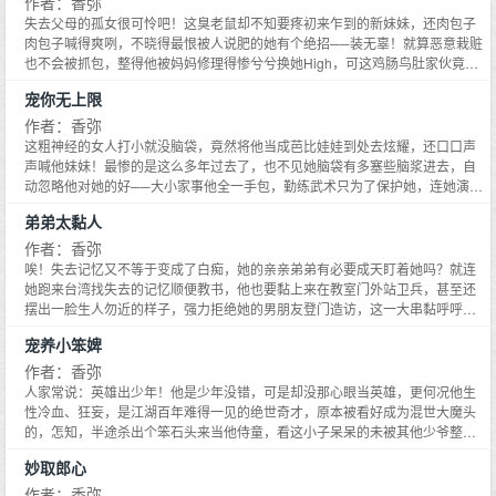
作者：香弥
子两天不侍寝，而后又装卑微说他是不相信她，才不肯以真面目面对她，逼得
失去父母的孤女很可怜吧！这臭老鼠却不知要疼初来乍到的新妹妹，还肉包子
他不得不自己摘下面具，甚至想要讨好她，允诺只要她说出口的他都办得到，
肉包子喊得爽咧，不晓得最恨被人说肥的她有个绝招──装无辜！就算恶意栽赃
偏偏她的心愿竟然是……唉，罢了罢了，君无戏言，不过明明他才是皇帝，怎
也不会被抓包，整得他被妈妈修理得惨兮兮换她High，可这鸡肠鸟肚家伙竟三
么到头来反被她牵着鼻子走？！
番两次坏她好事，千方百计阻挠她的擒夫计划，害得她眼睁睁看著心爱紫岑哥
宠你无上限
落入他手，准新人就要步入礼堂，然却发生了意外；她只能再等，等他平复心
情跟他告白，可奇的是，他没给答覆她不心急，但突然拒接她电话的臭老鼠却
作者：香弥
教她慌……
这粗神经的女人打小就没脑袋，竟然将他当成芭比娃娃到处去炫耀，还口口声
声喊他妹妹！最惨的是这么多年过去了，也不见她脑袋有多塞些脑浆进去，自
动忽略他对她的好──大小家事他全一手包，勤练武术只为了保护她，连她演话
剧反串他都亲自指导她，搞到他差点擦枪走火要了她，结果咧，这女人蠢得无
弟弟太黏人
可救药，他就算想狠狠宠她一辈子，也无法忍受她和别的男人Kiss好不好？
作者：香弥
唉！失去记忆又不等于变成了白痴，她的亲亲弟弟有必要成天盯着她吗？就连
她跑来台湾找失去的记忆顺便教书，他也要黏上来在教室门外站卫兵，甚至还
摆出一脸生人勿近的样子，强力拒绝她的男朋友登门造访，这一大串黏呼呼的
举动让她不禁怀疑──他是不是真对她有非分之想呀？谁知上一秒这念头才刚闪
宠养小笨婢
过，下一秒就发现他有偷吻她的坏习惯，吓得她连忙保持距离以免擦枪走火，
但这臭小子看不出她的苦心就算了，竟还双眼喷火的将她给……
作者：香弥
人家常说：英雄出少年！他是少年没错，可是却没那心眼当英雄，更何况他生
性冷血、狂妄，是江湖百年难得一见的绝世奇才，原本被看好成为混世大魔头
的，怎知，半途杀出个笨石头来当他侍童，看这小子呆呆的未被其他少爷整
死，他慰劳「他」去看香艳火辣的春宫秀，结果搞半天，「他」竟是个女
妙取郎心
的？！嘿嘿，既然他是她主子，那表示他想怎么「玩」都可以……
作者：香弥