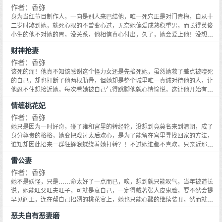
医，知道她书店急着再找店面，他竟费心帮她到处打听，甚至砸大钱帮她买下
作者：香弥
金店面──好吧，他承认，他仍然爱着她，爱惨她这个天真到有天可能被人卖了
身为当红节目制作人，一向是别人来巴结他，唯一死穴正是对门青梅，自从十
还帮人数钱的笨宝贝！但她已有了自己的家庭，他们之间已经不可能了，他决
二岁时煞到她，就死心眼的不曾变心过，无奈她偏爱成熟稳重男，而长得英俊
定彻底死心，却意外发现所谓甜蜜家庭背后的惊人秘密……
小生的他不对她的胃，没关系，他相信真心付出，久了，她会爱上他！没想到
她还没爱上他，却先「吃」了他的人，且有影片为证，他很有良心的只求她当
财神抢妻
假女友，帮忙赶走身边的黏人苍蝇，希望久而久之，假戏真做！他这个假男友
可不是中看不中用，当她心情不好、保险工作欠业绩，都嘛由他一一摆平，眼
作者：香弥
看媳妇熬成婆──他即将熬成正牌男友，没想到亲亲大哥有够狠，竟然未经他同
该死的痛！他真不知该感谢这个怪力女还是先掐死她，虽然她救了差点被噎死
意，直接对着她的樱桃小嘴狠狠地亲上去……
的自己，却也打断了他两根肋骨，但她却是整个城里唯一真诚对待他的人，让
他忍不住想接近她，每次看她被自己气得跳脚他就心情愉悦，这让他开始有点
担心，如果成神之后再也见不到她了怎么办？！
情缠桃花妃
作者：香弥
她只是因为一时好奇，碰了雍和宫里的转经轮，没想到竟莫名来到清朝，成了
身分尊贵的格格，她变把戏讨太后欢心，是为了能留在宫里寻找回家的方法，
谁知却因此招来一群狂蜂浪蝶绕着她打转？！不过她谁都不喜欢，只亲近那个
驽钝憨傻的大阿哥，可若是她回去了，不受皇上宠爱的他会不会被人欺负？既
雷公妻
然放不下他，不如就一起把他带回家好了……他六岁能诗、七岁写的策论连皇
上都大为赞赏，可因为额娘遗命，文经武略的他只能一直扮着傻子，若非那个
作者：香弥
蒙古王子好大狗胆，四处纠缠他的女人，他也不会设计这出「荒淫王子闯格格
她不是妖怪，只是……命太好了一点而已，唉，想到就只能叹气，当年被道长
香闺被逮」的八卦好戏，他边清除障碍边积极进攻，抢先在她的樱唇打上他专
说，她能旺父旺夫旺子，可就是衰自己，一定得戴著张人皮鬼脸，要不然会提
属烙印，她的热情响应表示他策略正确，得到她的心后下一步是得到她的人，
早见阎王，连在帮自己招婿的桃花宴上，她也只能心酸的继续装丑，然而就算
谁知还没去向皇上要她，别的女人被指婚给他的圣旨就到了……
能减少二十年奋斗，男人还是想顾到「下半身」幸福，一见她「假」面目马上
恶夫自有恶妻磨
跑光光，除了他，一个温柔斯文的男子，莫非这是过世的娘亲冥冥之中保佑