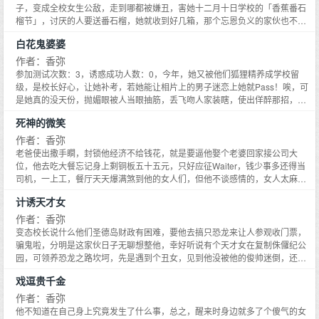
子，变成全校女生公敌，走到哪都被嫌丑，害她十二月十日学校的「香蕉番石
榴节」，讨厌的人要送番石榴，她就收到好几箱，那个忘恩负义的家伙也不想
想，当初他落难街头，是她打电话叫救护车，她不过说他混黑道去火并，这样
白花鬼婆婆
整她！后来两人搞暧昧，她想说给彼此机会，约会看看，可他竟放她鸟，她等
到火大，还不知打哪来的八哥，嘎嘎叫的跟着她，见鬼了，鸟嘴开口说他附身
作者：香弥
到鸟身上，要用诡异出现的留声机里的石头丢鸟，他的灵魂才会乖乖「回家」
参加测试次数：3，诱惑成功人数：0，今年，她又被他们狐狸精养成学校留
……
级，是校长好心，让她补考，若她能让相片上的男子迷恋上她就Pass！唉，可
是她真的没天份，抛媚眼被人当眼抽筋，丢飞吻人家装瞎，使出佯醉那招，他
却把她送到警察局，幸好他母亲人美心好，让她入住他家，白天跟到学校，晚
死神的微笑
上到他房间阳台蹲，死缠活缠好不容易他好像有心动一点点，大哥打电话来说
弄错人了，她只好穿短短的改变目标，哪知他竟发飙，气得她冒雨离家出走，
作者：香弥
半路捡到架留声机，里头有个魔女送她一株都是刺的鬼玩意……
老爸使出撒手瞷，封锁他经济不给钱花，就是要逼他娶个老婆回家接公司大
位，他去吃大餐忘记身上剩铜板五十五元，只好应征Waiter，钱少事多还得当
司机，一上工，餐厅天天爆满煞到他的女人们，但他不谈感情的，女人太麻
烦，拿这个老苍白得像只鬼的女同事来说吧，占住厕所十几分钟，让他憋到快
计诱天才女
爆膀胱，原来她拉链卡到内裤，她还请他帮忙脱，天底下是没有他拉不下的拉
链啦，只是又不小心多摸了些不该摸的地方，害他心里觉得怪怪的，开始想黏
作者：香弥
她，意外捡到的留声机她喜欢也送她，没想到却是将死神送到她身边……
变态校长说什么他们圣德岛财政有困难，要他去搞只恐龙来让人参观收门票，
骗鬼啦，分明是这家伙日子无聊想整他，幸好听说有个天才女在复制侏儸纪公
园，可领养恐龙之路坎坷，先是遇到个丑女，见到他没被他的俊帅迷倒，还一
脸惊恐，原来她是他指名要找的女博士却不承认，他半路再向个小女孩问路去
戏逗贵千金
女博士家，她竟给他报去沼泽区──死路一条，气得他揍她小屁股一顿，没想到
这一大一小是母女，最惊恐的是，他是孩子的爹，天！他有这么不挑过吗？当
作者：香弥
她手直往他身上吃豆腐，他有印象了，当年他好像曾失身给像她这样的女
他不知道在自己身上究竟发生了什么事，总之，醒来时身边就多了个傻气的女