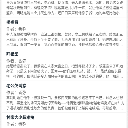
身为皇帝身边红人的他，耍心机、使谋略，无人敢跟他比，怎知，遇见这女娃
却是状元遇到兵，有理说不清！瞧这莽娃儿小手一挥，就让他差点嵌进墙里当
壁饰，明明是她自个儿天生神力，还口口声声说他身子弱！她的年纪比他小、
个头也比他小，却硬要收他当徒弟，还拍着小小胸脯保证他不出三年，就能脱
楣福晋
胎换骨、上山打老虎！欸，这女娃儿才是傻傻的分不清楚，能动嘴的事又何必
动到手呢？她天真可欺……不、是天真可爱的性子实在太有趣，也罢，喊她一
作者：香弥
声师父又不会掉块肉，将她留在府里陪他也不错，顺便再来个日久生情、近水
有人说她被楣星附身，谁沾上谁倒楣。曾经，皇上替她指了三次婚，结果那三
楼台、亲亲娘子养成计画……好不容易让她识情懂爱，正准备诱她成亲拜堂
人都出了意外，虽然不至于要了命，但再没那个胆敢娶她过门，她也就因此乏
时，是谁教她一日为师，终生为娘这种鬼话的？！害她见他像见了鬼似的躲得
人问津，直到二十岁皇上又心血来潮的想到她，还把她指婚给与她素来不对盘
老远，还说什么不能乱了伦常！可恶，他才不要她当他的娘，他要的是娘子好
的世擎贝勒，她以为这次肯定跟前三次一样无疾而终，便没太放在心上，谁知
拜错堂
吗……
道他命硬得很，什么意外也没有发生，最可恶的是，身为皇上跟前的大红人，
他的聘礼居然是咸鱼加酸菜！气不过，她拿木碗和木柴，外带两万五千两的债
作者：香弥
务当嫁妆，就盼看到他变脸，没想到，他倒是爽快的收下，但也放话，新婚夜
她是暗恋秦公子，但爹竟在人家大喜之日，把新郎倌劫了来，想逼秦公子和她
要整得她惨兮兮，记起他曾把两名小妾打断腿的坏名声，实在不能怪她异想天
拜堂，只是这下问题搞大了，因为──他们压根儿劫、错、人！虽然脸蛋长得一
开的在交杯酒下药把自己跟他给迷昏，只是，她都做到这地步了，为什么还是
模一样的帅，但他却是令人闻风丧胆的毒王啊！令她想不透的是，他一知道她
被他吃干抹净……
是五月五日午时出生之人，立刻点了她的穴，急着和她成亲，却因他全身上下
老公欠诱惑
都是毒，两人无法做亲密接触，牵牵小手、亲亲小嘴都不行！她该因此窃喜才
是，怎知相处过后，她发现──他一点都不像传言中说的那么坏，动不动就毒死
作者：香弥
人，反倒是她要求晚点再回他家、要求他出手救山寨弟兄，虽然臭着脸，可他
离别时她在他手上狠狠咬一口，要移民英国的他永远忘不了自己，却怎么也想
统统答应，还帮山寨另觅安居的好地方，害她很想跟他做一辈子的夫妻，就算
不到，再重逢的场面竟如此惊天动地──他俩迷迷糊糊被老爸老妈捉奸在床！为
不能洞房也没关系，他却突然丢下她，留书一封，说永远不回来了……
了逼被她酒后乱性欺负的他负责，他们被赶鸭子上架闪电结婚，再续前缘，只
是……他这别扭的脾气一点也没变，尤其经历那件事之后更是绝口不提爱，但
甘家大少超难搞
行为却处处流露出对她的占有欲，更在目睹她被设计吻了别的男人后，彻底暴
走到几乎要拆了房子……
作者：香弥