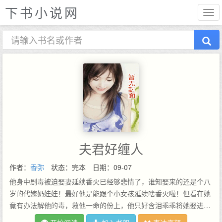
下书小说网
夫君好缠人
作者：
香弥
状态：完本
日期：09-07
他身中剧毒被迫娶妻延续香火已经够悲情了，谁知娶来的还是个八
岁的代嫁奶娃娃！最好他是能跟个小女孩延续啥香火啦！但看在她
竟有办法解他的毒，救他一命的份上，他只好含泪乖乖将她娶进
门，既然成了亲，为了日后的幸福著想，他当然得想办法改造这个