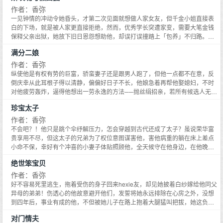
这名义上的情夫，成为最苦命的金主——他说没有衣服换，她乖乖买给他，被
作者：香弥
嫌是便宜货；他一喊肚子饿，她马上去煮饭，结果又被说难吃，更过分的是
一见钟情的冲动令她昏头，才第二次见面就想做人家女友，但千金小姐直接表
——难吃他还全部吃光了？要她自己另外买？!不平等同居生活就这样一天天过
白的下场，就是被人家更直接拒绝，然而，优秀学长突遭家变，需要大笔金钱
去，直到他意外受伤，她终于认清自己仍为他心动，决定放下当年心结重新接
保释父亲出狱，她放下旧日恩怨想助他，却误打误撞踏上「包养」不归路。首
受他，可没想到就在此时，他竟被媒体拍到拥吻男人的画面……
次签包养合约，她傻傻画押什么权利都没还花大笔钱，他父亲意外身亡后，也
满分二娘
是她每日爱心发作安慰失意的他，日子久了，真情好像感动他，换他回赠一条
母亲的金手炼，并将两人关系提升到「爱情包养合约」，还吻了她……两人在
作者：香弥
一起后，她不但投资所有零用钱助他赴美深造，每当他一需要研究资料，她也
纵使他是有权有势的巨富，骄蛮妻子还是跟男人跑了，但他一点都不在意，反
没日没夜在台湾帮他找，她撑过远距离恋爱奉献一切，原是相信他对自己也有
倒庆幸从此耳根子得以清静，偏偏好日子不长，他娘急着再帮他娶媳妇，不时
情，可怎知他从美国回来后，不久就被她抓包劈腿？！唉，是她笨，遇上爱情
对他疲劳轰炸，逼得他想出一劳永逸的方法──抛丝绢招亲，若所有候选人无人
金光党，这下只好认赔退场……
接到，娶妻一事就不要再提！丝绢如他所愿被风吹过了高墙，正暗自窃喜不用
珍宝太子
娶老婆了，怎知丝绢被身无分文的她捡去，存有门第之见的娘当然不同意，乐
得单身的他顺理成章赖掉这门亲事，无家可归的她虽没能成为他的妻，却成为
作者：香弥
他的贴身婢女，平心而论，她真的好到没得挑剔，天天比他早起、比他晚睡，
不会吧？！他只是跳个伞纾解压力，怎会穿越到古代还成了太子？虽说荣华富
而在他从崩塌的矿坑里被救出，生命垂危时，也是她衣不解带、不眠不休的照
贵享用不尽，但这太子的兄弟为了权位意图谋害他，害他病重的躺在床上差点
顾他，陪他度过难关，他已经很习惯她的陪伴，不料，他弟突然呛声──若无意
小命不保，幸好有个冲喜的小妻子体贴照顾他，全天候守在他身边，在他晚上
娶她做二房，他决定动手抢人──抢她做他的妻！
睡不着时陪他聊天话家常，并讲历史故事给他听，帮助「丧失记忆」的他了解
绝世笨宝贝
这个国家，尽管她的好是为了得到皇后承诺他活一天就给她一锭的金元宝，他
仍不自觉被聪慧可爱的她吸引，一古脑的宠她……他大方的和她分享财宝，任
作者：香弥
由她掏空他的财库，还展现珠宝设计的才华，特地为她打造项链，甚至计划离
好不容易死里逃生，拖着受伤的身子回来hexie友，却见她披着白纱嫁给他同父
开勾心斗角的皇宫，想和她过平凡夫妻的生活，然而他还没机会带她远走高
异母的弟弟！伤透心的他故意避开他们，发誓将她永远排除在心房之外，没想
飞，就被陷害入狱，焦急的他想见妻子一面，却传来她殉死自尽的消息……
到四年后，事业有成的他，不但被她儿子在路上抱着大腿猛叫把拔，她这负心
女还追问他为什么不回来找她?!他气得当场掉头就走！只是命运捉弄人，想躲
对门情夫
反而一再遇见她，他当然可以不甩她，偏偏一看到她受伤，他就急着送她去就