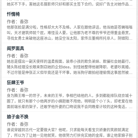
她买不下手，害她这名摄影师只好和那买主签下合约，说好广告主对她作品满
意香囊就转卖她，若无法如期完成工作，卖了她也不够赔，嗄，这是陷阱，那
忏情椅
广告主来报老鼠冤的，谁叫她打小正义感强、拳头也够硬，小学时扁了偷掀女
生裙子的他一顿，最近半路出手教训把女人当菲佣操的他，他恨死她了，看来
作者：香弥
若想得到宝，她也得耍点阴，骗他到山上逼他就范……
他那张脸是满分啦，性格却大大不及格，人家在跟他讲话，他当她是苍蝇嗡嗡
叫，天才建筑师就个屁，难怪没人要，让他那为老不尊的爷爷还得重金悬赏，
寻找女勇士来破他这座冰山，她没空当太阳，家传古董椅所托非人，阴错阳差
给拾荒进了如意八街古董店，还没来得及开口要求物归原主，他这快手两分钟
阎罗面具
就刷走了她家古董椅，在他眼中她存在感薄得跟卫生纸没两样，想讨椅子大概
就像跟墙壁谈判，看来得耍点心机，接近他爷爷先装熟，大家当个朋友一切都
作者：香弥
好谈……
她总是摆出一副天使样的温柔假面，装乖小孩的欺负弟妹、欺骗社会她最行，
猪头陈经理没长眼来剽窃她的企划Idea，别怪她整得他被降职、老婆吵离婚，
不过尽管是伸张正义但毕竟还是干坏事，她当狗仔跟拍经理偷情这事居然被发
现，这看来人畜无害的男人提出交换条件──要他封口就当他的女人，惨剧重
狂肆王爷
演！当年她为惩罚造口业的老师，刮他们的车给他撞见，被他勒索去初吻，她
气得干脆咬他鼻子一口落跑掉……新仇旧恨算不清时老妈还搞来一只面具，害
作者：香弥
她看了夜夜梦见被鬼追，睡醒后还得陪他这只色鬼去游山玩水……
身为腾王唯一的世子，未来的王爷，争相巴结他的人，多到都能排队绕京城十
圈了，就只有那个小他两岁的小姨胆敢不甩他，明明是个小丫头，却老爱在他
面前端长辈的架子，还敢学他外婆的口吻说我不会同晚辈计较的这种鬼话，那
她泼他墨水、在他背后贴我是猪的纸条，甚至还……还夺走他的第一次是怎回
娘子金不换
事？在他昏昏沉沉的时候占他便宜也就算了，最过分的是她竟然吃干抹净不负
责，趁他领兵出征时来个死遁从此天人永隔，幸好他这人非常有实事求是的精
作者：香弥
神，绝不死心的掘坟开棺，这才发现她其实……
谁说穿越到古代一定要做大官？他呢，只求能每天看宝贝娇妻的笑颜就满足
了，所以为了让她一见他就笑，他很努力打拚充实她的金库，谁让他家娘子别