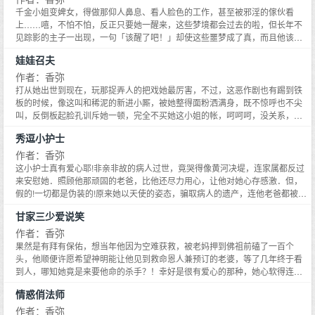
千金小姐变婢女，得做那仰人鼻息、看人脸色的工作，甚至被邪淫的傢伙看
上……嘻，不怕不怕，反正只要她一醒来，这些梦境都会过去的啦，但长年不
见踪影的主子一出现，一句「该醒了吧！」却使这些噩梦成了真，而且他该死
的长得这么帅干么，明明他是她的杀父仇人，她连一咪咪报仇的念头也没，这
娃娃召夫
还不打紧，竟还爱上他？！呜～～爹呀，你会不会死不暝目啊……
作者：香弥
打从她出世到现在，玩那捉弄人的把戏她最厉害，不过，这恶作剧也有踢到铁
板的时候，像这叫和稀泥的新进小厮，被她整得面粉洒满身，既不惊呼也不尖
叫，反倒板起脸孔训斥她一顿，完全不买她这小姐的帐，呵呵呵，没关系，整
他的机会多得是，看她爹和那无尘道长拿着一只红锦囊，鬼鬼祟祟的摆在后山
秀逗小护士
小径上，听说谁捡到，谁就要倒大楣了，嘻嘻，那她不好好设计他怎行咧……
作者：香弥
这小护士真有爱心耶!非亲非故的病人过世，竟哭得像黄河决堤，连家属都反过
来安慰她．照顾他那顽固的老爸，比他还尽力用心，让他对她心存感激．但，
假的!一切都是伪装的!原来她以天使的姿态，骗取病人的遗产，连他老爸都被迷
惑，留下他得娶她，才能继承遗产的荒谬遗嘱!不但规定两人一年内，要早安
甘家三少爱说笑
吻、共进餐，还派人监视，若他一违反就取消继承，害他完全受制于她!她!他就
不信斗不过她，拿不回他应得的!
作者：香弥
果然是有拜有保佑，想当年他因为空难获救，被老妈押到佛祖前磕了一百个
头，他顺便许愿希望神明能让他见到救命恩人兼预订的老婆，等了几年终于看
到人，哪知她竟是来要他命的杀手？！幸好是很有爱心的那种，她心软得连只
蟑螂都不敢杀，加上他也有练过，发挥牛仔的套索功趁机逮到她，撂下威胁要
情惑俏法师
嘛先奸后杀，要嘛把她交给警方，或者是……答应帮他做到十件事，并在十件
事完成前当他的保镳──正确来说是跟屁虫，第一件事陪他去美国接人，顺路带
作者：香弥