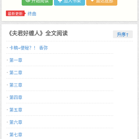
开始阅读
加入书架
直达底部
不爱笑的小娘子，让她变得甜蜜蜜，熟料她笑起来居然像个小僵
尸，害他当场剉了好大一跳，而且她做起事来更是认真严肃到活像
终曲
最新更新
庙里的菩萨，让他常忍不住担心，她会就此看破尘世长伴青灯古佛
去，不过这样的她，却让他渐渐的离不开，真想就这样一起到白
《夫君好缠人》全文阅读
头，好不容易等到她16岁，两人终于可以成为真正的夫妻，没想到
升序↑
此时她的家人却突然上门来要将她抢回去，说啥当初的婚事全是误
卡稿=便秘？！ 香弥
会一场，她的姊姊才是他的新娘………
第一章
第二章
第三章
第四章
第五章
第六章
第七章