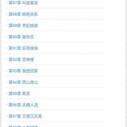
第87章 叫官差来
第88章 断绝关系
第89章 贵妃娘娘
第90章 服务员
第91章 好奇妹妹
第92章 百味楼
第93章 我想回家
第94章 西山南山
第95章 煮茶
第96章 夫婿人选
第97章 又傻又天真