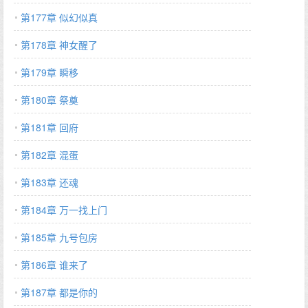
第177章 似幻似真
第178章 神女醒了
第179章 瞬移
第180章 祭奠
第181章 回府
第182章 混蛋
第183章 还魂
第184章 万一找上门
第185章 九号包房
第186章 谁来了
第187章 都是你的