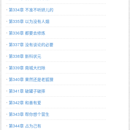
第334章 不准不听妍儿的
第335章 以为没有人烟
第336章 都要去修炼
第337章 没有谈论的必要
第338章 新科状元
第339章 南城大扫除
第340章 果然还是老狐狸
第341章 破罐子破摔
第342章 和善有爱
第343章 帮你想个营生
第344章 占为己有