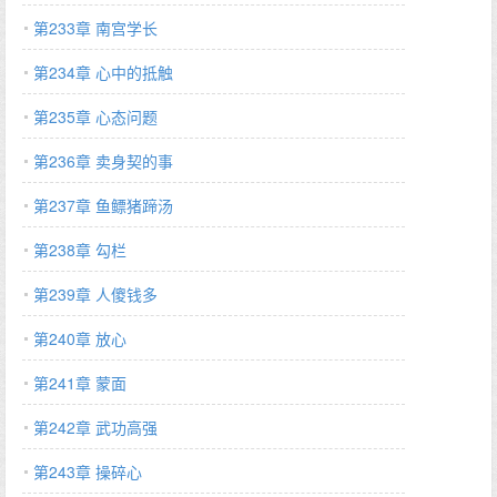
第233章 南宫学长
第234章 心中的抵触
第235章 心态问题
第236章 卖身契的事
第237章 鱼鳔猪蹄汤
第238章 勾栏
第239章 人傻钱多
第240章 放心
第241章 蒙面
第242章 武功高强
第243章 操碎心