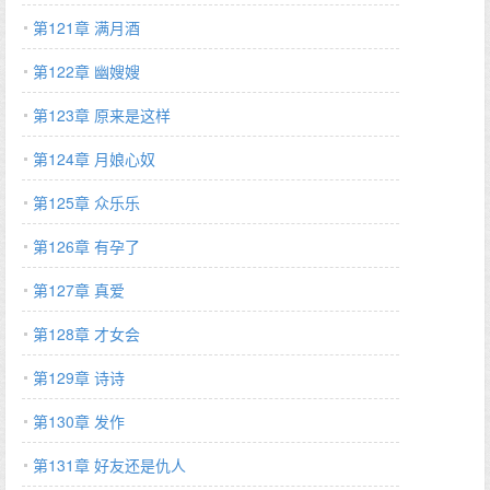
第121章 满月酒
第122章 幽嫂嫂
第123章 原来是这样
第124章 月娘心奴
第125章 众乐乐
第126章 有孕了
第127章 真爱
第128章 才女会
第129章 诗诗
第130章 发作
第131章 好友还是仇人