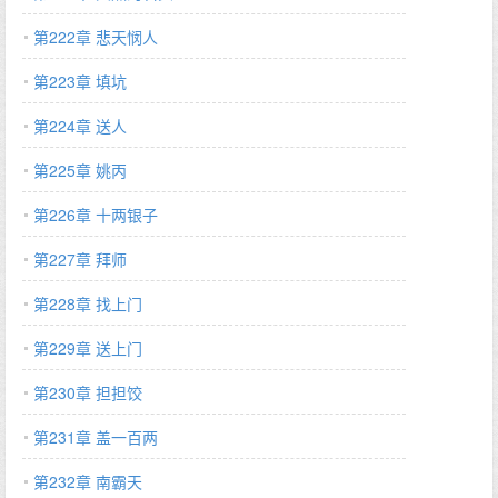
第222章 悲天悯人
第223章 填坑
第224章 送人
第225章 姚丙
第226章 十两银子
第227章 拜师
第228章 找上门
第229章 送上门
第230章 担担饺
第231章 盖一百两
第232章 南霸天