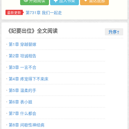
开始阅读
加入书架
直达底部
第731章 我们一起走
最新更新
《妃要出位》全文阅读
升序↑
第1章 穿越替嫁
第2章 坦诚相告
第3章 一言不合
第4章 疼宠得下不来床
第5章 温柔的手
第6章 表小姐
第7章 什么都会
第8章 间歇性神经病