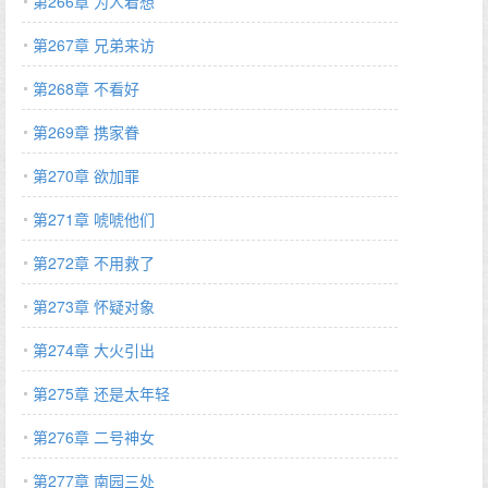
第266章 为人着想
第267章 兄弟来访
第268章 不看好
第269章 携家眷
第270章 欲加罪
第271章 唬唬他们
第272章 不用救了
第273章 怀疑对象
第274章 大火引出
第275章 还是太年轻
第276章 二号神女
第277章 南园三处