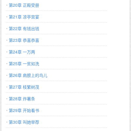
第20章 正殿受册
第21章 凉亭宫宴
第22章 有钱出钱
第23章 恭喜恭喜
第24章 一万两
第25章 一贫如洗
第26章 肩膀上的鸟儿
第27章 枝繁树茂
第28章 炸薯条
第29章 开始看书
第30章 叫她举荐