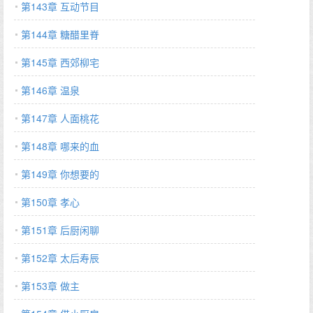
第143章 互动节目
第144章 糖醋里脊
第145章 西郊柳宅
第146章 温泉
第147章 人面桃花
第148章 哪来的血
第149章 你想要的
第150章 孝心
第151章 后厨闲聊
第152章 太后寿辰
第153章 做主