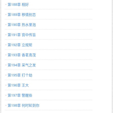
第188章 相好
第189章 移情别恋
第190章 热水里泡
第191章 宫中传旨
第192章 立规矩
第193章 香茗青茂
第194章 采气之发
第195章 打个劫
第196章 王大
第197章 警醒些
第198章 何时轮到你