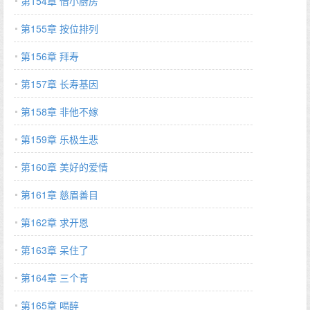
第154章 借小厨房
第155章 按位排列
第156章 拜寿
第157章 长寿基因
第158章 非他不嫁
第159章 乐极生悲
第160章 美好的爱情
第161章 慈眉善目
第162章 求开恩
第163章 呆住了
第164章 三个青
第165章 喝醉