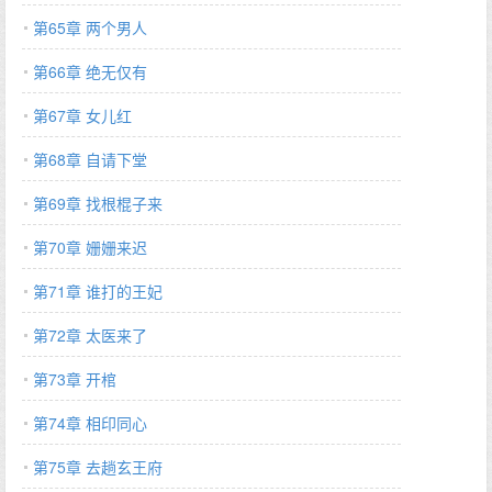
第65章 两个男人
第66章 绝无仅有
第67章 女儿红
第68章 自请下堂
第69章 找根棍子来
第70章 姗姗来迟
第71章 谁打的王妃
第72章 太医来了
第73章 开棺
第74章 相印同心
第75章 去趟玄王府