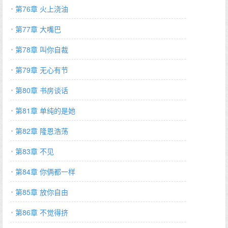
第76章 火上浇油
第77章 大嘴巴
第78章 叫你自裁
第79章 无心有节
第80章 书房谈话
第81章 单纯的是她
第82章 隆恩浩荡
第83章 不见
第84章 你俩都一样
第85章 放你自由
第86章 不觉得挤