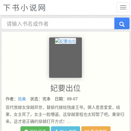
下书小说网
妃要出位
作者：
拾桑
状态：完本
日期：09-07
现代恨嫁女穿越异世，替姐代嫁给残废王爷。俩人恩恩爱爱，结
果，女主死了。女主一脸懵逼，这穿越里程也太短暂了吧。重穿归
来。这才是正确的穿越打开方式！…