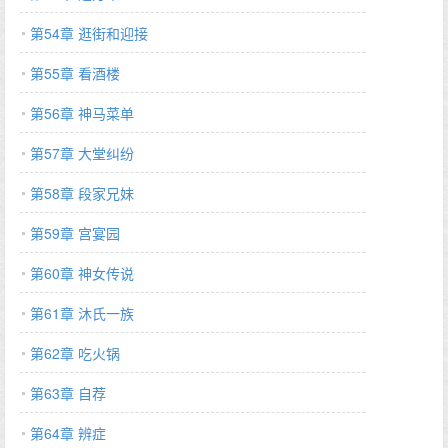
第54章 逛街和迎接
第55章 看酒楼
第56章 神马菜单
第57章 大堂纠纷
第58章 段家兄妹
第59章 宫宴园
第60章 神女传说
第61章 沐氏一族
第62章 吃火锅
第63章 自荐
第64章 辨症