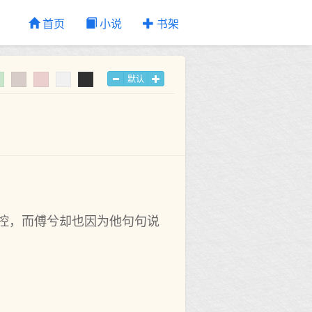
首页
小说
书架
默认
控，而傅兮却也因为他句句说