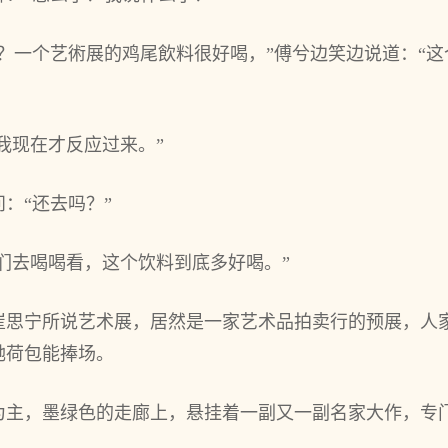
？一个艺術展的鸡尾飲料很好喝，”傅兮边笑边说道：“
“我现在才反应过来。”
：“还去吗？”
我们去喝喝看，这个饮料到底多好喝。”
崔思宁所说艺术展，居然是一家艺术品拍卖行的预展，人
她荷包能捧场。
为主，墨绿色的走廊上，悬挂着一副又一副名家大作，专