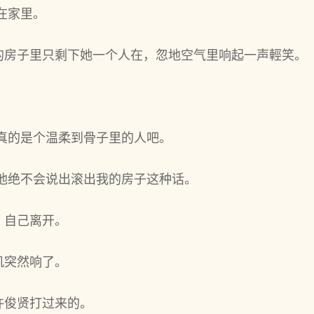
在家里。
的房子里只剩下她一个人在，忽地空气里响起一声輕笑。
真的是个温柔到骨子里的人吧。
 他绝不会说出滚出我的房子这种话。
，自己离开。
机突然响了。
许俊贤打过来的。