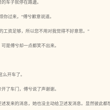
贤的车子就停在路邊。
烦你过来，”傅兮歉意说道。
的工资足够，所以您不用对我觉得不好意思。”
，可是傅兮却一点都笑不出来。
这么开车了。
兮开了车门，傅兮说了声谢谢。
卫述发来的消息，她也没主动给卫述发消息。显然彼此都