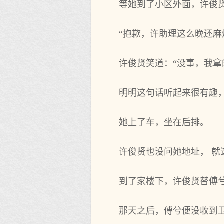
等她到了小区外面，许俊
“抱歉，许助理这么晚还麻
许俊贤笑道：“没事，我拿
明明这句话听起来很有趣
她上了车，坐在后排。
许俊贤也没问她地址， 就
到了家楼下，许俊贤替傅
那天之后，傅兮便没收到