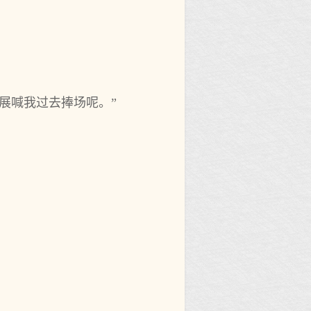
展喊我过去捧场呢。”