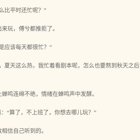
么比平时还忙呢？”
出来玩，傅兮都推拒了。
是应该每天都很忙？”
，夏天这么热，我忙着看剧本呢，怎么也要熬到秋天之后
上蝉鸣连绵不绝，情绪在蝉鸣声中发酵。
道：“算了，不上班了，你想去哪儿玩？”
敢相信自己听到的。