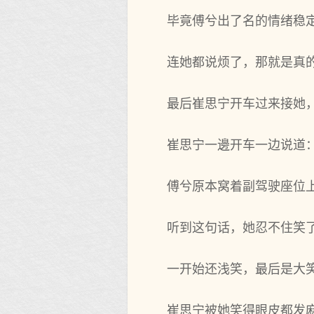
毕竟傅兮出了名的情绪稳
连她都说烦了，那就是真
最后崔思宁开车过来接她
崔思宁一邊开车一边说道：
傅兮原本窝着副驾驶座位
听到这句话，她忍不住笑
一开始还浅笑，最后是大
崔思宁被她笑得眼皮都发麻