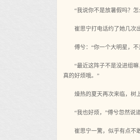
“我说你不是放暑假吗？怎
崔思宁打电话约了她几次
傅兮：“你一个大明星，不
“最近这阵子不是没进组嘛
真的好烦哦。”
燥热的夏天再次来临，树
“我也好烦，”傅兮忽然说
崔思宁一驚，似乎有点不