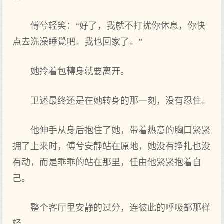
傅兮轻笑：“好了，我就不打扰你休息，你快
点去洗澡睡覺吧。我也回家了。”
她拎着包轉身就要离开。
卫述最终还是在她转身的那一刻，没有忍住。
他伸手从身后抱住了她，带着热意的胸口緊緊
拥了上来时，傅兮安静站在原地，她没有挣扎也没
有动，而是乖乖的站在那里，任由他緊緊抱着自
己。
整个客厅里安静的过分，连彼此的呼吸都那样