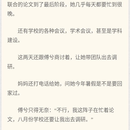
联合的论文到了最后阶段，她几乎每天都要忙到很
晚。
还有学校的各种会议，学术会议，甚至是学科
建设。
这两天还跟傅兮商讨着，让她带团队出去调
研。
妈妈还打电话给她，问她今年暑假是不是要回
家过。
傅兮只得无奈：“不行，我这阵子在忙着论
文，八月份学校还要让我出去调研。”