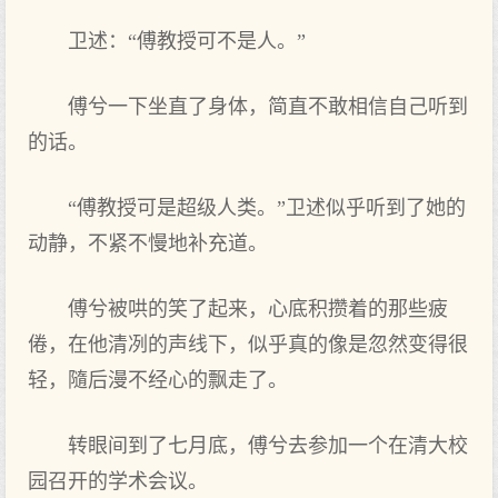
卫述：“傅教授可不是人。”
傅兮一下坐直了身体，简直不敢相信自己听到
的话。
“傅教授可是超级人类。”卫述似乎听到了她的
动静，不紧不慢地补充道。
傅兮被哄的笑了起来，心底积攒着的那些疲
倦，在他清冽的声线下，似乎真的像是忽然变得很
轻，隨后漫不经心的飘走了。
转眼间到了七月底，傅兮去参加一个在清大校
园召开的学术会议。