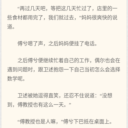
“再过几天吧，等把这几天忙过了，店里的一
些食材都用完了，我们就过去，”妈妈很爽快的说
道。
傅兮嗯了声，之后妈妈便挂了电话。
之后傅兮便继续忙着自己的工作，偶尔也会在
遇到问题时，跟卫述抱怨一下自己当初怎么会选择
数学呢。
卫述被她逗得直笑，还忍不住说道：“没想
到，傅教授也有这么一天。”
“傅教授也是人嘛，”傅兮下巴抵在桌面上。