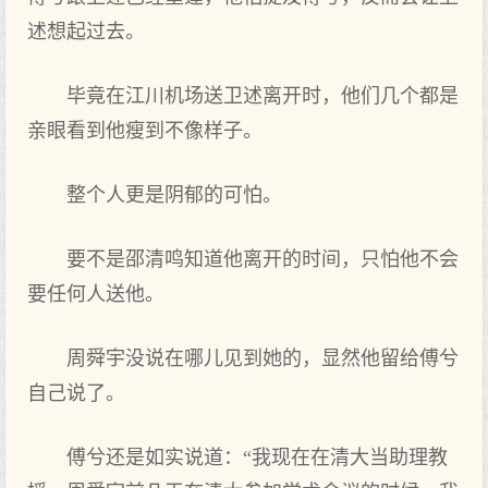
述想起过去。
毕竟在江川机场送卫述离开时，他们几个都是
亲眼看到他瘦到不像样子。
整个人更是阴郁的可怕。
要不是邵清鸣知道他离开的时间，只怕他不会
要任何人送他。
周舜宇没说在哪儿见到她的，显然他留给傅兮
自己说了。
傅兮还是如实说道：“我现在在清大当助理教