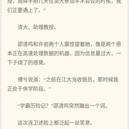
授，周舜宇前几天在清大参加学术会议的时候，我
们正要遇上了。”
清大、助理教授。
邵清鸣和许岩两个人震惊望着她，像是两个原
本正在高速处理数据的机器，因为信息量过大，一
下子烧了的感覺。
傅兮说道：“之前在江大当收银员，那时候我
正处于休学阶段。”
“学霸历险记？”邵清鸣突然蹦出一个词。
这次连卫述脸上都泛起一丝笑意。