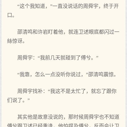
“这个我知道，”一直没说话的周舜宇，终于开
口。
邵清鸣和许岩盯着他，就连卫述眼底都闪过一
絲惊讶。
周舜宇：“我前几天就碰到了傅兮。”
“我靠，怎么一点没听你说过，”邵清鸣震惊。
周舜宇找补：“我这不是太忙了，就忘了跟你
们说了。”
其实他是故意没说的，那时候周舜宇也不知道
傅兮跟卫述已经重逢，他怕提及傅兮，反而会让卫