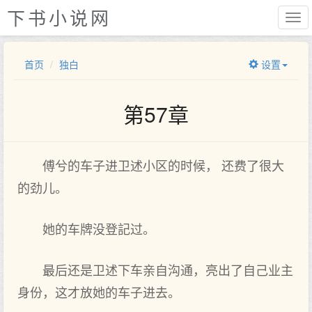
下书小说网
首页
独白
设置
第57章
傅兮的车子进卫述小区的时候， 还费了很大
的劲儿。
她的车牌没登記过。
最后还是卫述下车亲自沟通，亮出了自己业主
身份，这才放她的车子进去。