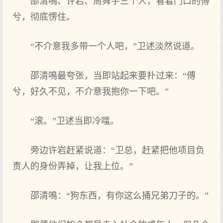
邵清鳴、许岩、周舜宇三个人，看着门口的傅
兮，彻底愣住。
“不介意我多带一个人吧，”卫述淡然说道。
邵清鳴最夸张，当即站起来要扑过来：“傅
兮，好久不见，不介意我抱你一下吧。”
“滚。”卫述当即冷嗤。
旁边许岩赶紧说道：“卫总，赶紧把他项目负
责人的身份弄掉，让我上位。”
邵清鳴：“狗东西，有你这么捅兄弟刀子的。”