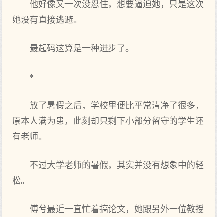
他好像又一次没忍住，想要逼迫她，只是这次
她没有直接逃避。
最起码这算是一种进步了。
*
放了暑假之后，学校里便比平常清净了很多，
原本人满为患，此刻却只剩下小部分留守的学生还
有老师。
不过大学老师的暑假，其实并没有想象中的轻
松。
傅兮最近一直忙着搞论文，她跟另外一位教授