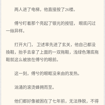
两人进了电梯，他直接按了26楼。
傅兮盯着那个亮起了银光的按钮， 眼底闪过
一絲异样。
打开大门， 卫述率先进了玄关，他自己都没
換鞋，抬手去拿了上面的一双拖鞋，浅绿色薄底拖
鞋就这么被放在傅兮的眼前。
这一刻，傅兮的眼眶没来由的发热。
汹涌的滚烫蜂拥而至。
他们都好像被困在了七年前，无法挣脱，不得