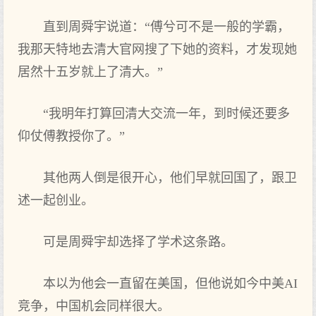
直到周舜宇说道：“傅兮可不是一般的学霸，
我那天特地去清大官网搜了下她的资料，才发现她
居然十五岁就上了清大。”
“我明年打算回清大交流一年，到时候还要多
仰仗傅教授你了。”
其他两人倒是很开心，他们早就回国了，跟卫
述一起创业。
可是周舜宇却选择了学术这条路。
本以为他会一直留在美国，但他说如今中美AI
竞争，中国机会同样很大。