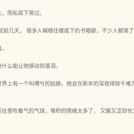
大，而私底下哭过。
试前几天， 很多人喊楼往楼底下扔书唱歌，不少人都哭
着。
没什么能让他感动到落泪。
世界上有一个叫傅兮的姑娘，她会在新年的深夜排除千难
断往里吹着气的气球，堆积的情绪太多了， 又酸又涩却也
。