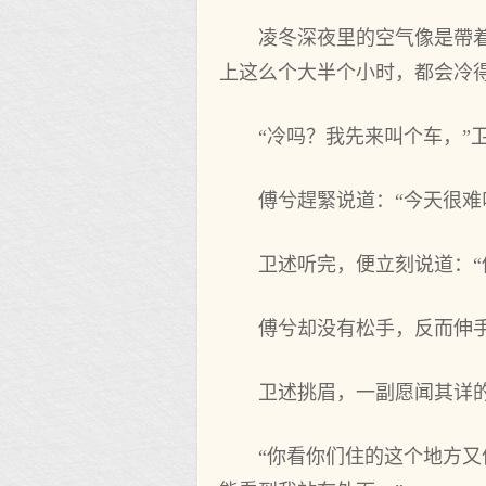
凌冬深夜里的空气像是帶
上这么个大半个小时，都会冷
“冷吗？我先来叫个车，”
傅兮趕緊说道：“今天很难
卫述听完，便立刻说道：“
傅兮却没有松手，反而伸手
卫述挑眉，一副愿闻其详
“你看你们住的这个地方