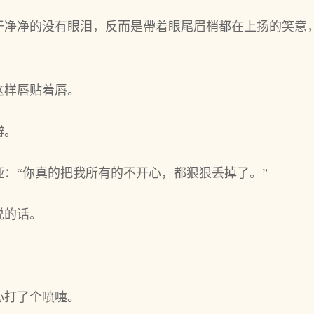
干净净的没有眼泪，反而是帶着眼尾眉梢都在上扬的笑意
这样唇贴着唇。
瓣。
：“你真的把我所有的不开心，都狠狠丢掉了。”
说的话。
心打了个喷嚏。