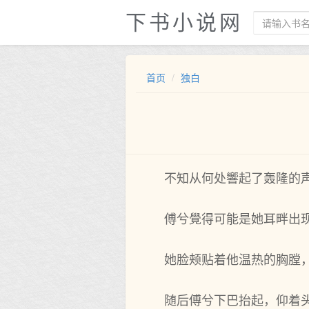
下书小说网
首页
独白
不知从何处響起了轰隆的
傅兮覺得可能是她耳畔出
她脸颊贴着他温热的胸膛，
随后傅兮下巴抬起，仰着