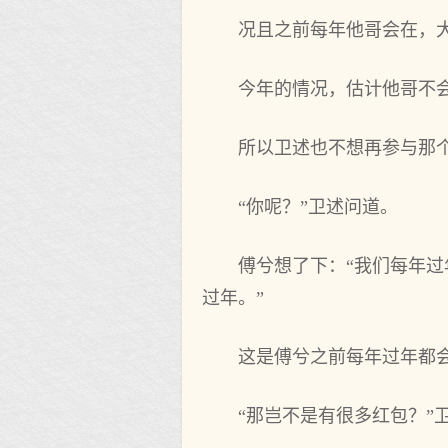
况且之前每年他哥会在，
今年的情况，估计他哥不
所以卫述也不想再参与那
“你呢？”卫述问道。
傅兮想了下：“我们每年
过年。”
这是傅兮之前每年过年都
“那岂不是有很多红包？”