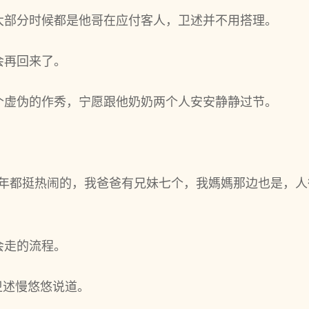
大部分时候都是他哥在应付客人，卫述并不用搭理。
会再回来了。
个虚伪的作秀，宁愿跟他奶奶两个人安安静静过节。
过年都挺热闹的，我爸爸有兄妹七个，我媽媽那边也是，
会走的流程。
卫述慢悠悠说道。