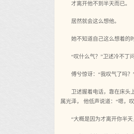
才离开他不到半天而已。
居然就会这么想他。
她不知道自己这么想着的
“叹什么气？”卫述冷不丁
傅兮惊讶：“我叹气了吗？
卫述握着电话，靠在床头
属光泽， 他低声说道：“嗯，叹
“大概是因为才离开你半天