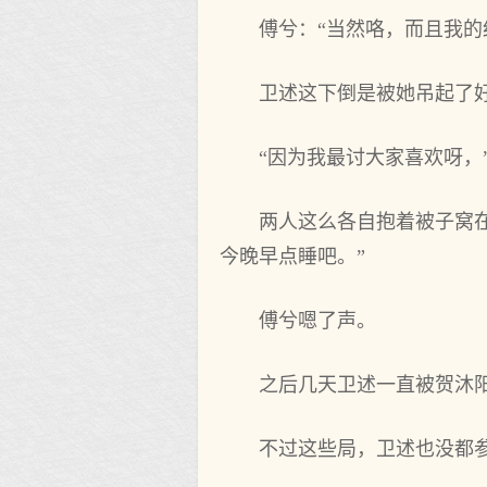
傅兮：“当然咯，而且我的
卫述这下倒是被她吊起了好
“因为我最讨大家喜欢呀，
两人这么各自抱着被子窝
今晚早点睡吧。”
傅兮嗯了声。
之后几天卫述一直被贺沐
不过这些局，卫述也没都