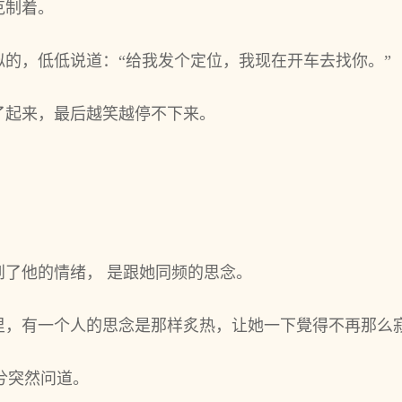
克制着。
的，低低说道：“给我发个定位，我现在开车去找你。”
了起来，最后越笑越停不下来。
到了他的情绪， 是跟她同频的思念。
里，有一个人的思念是那样炙热，让她一下覺得不再那么
傅兮突然问道。