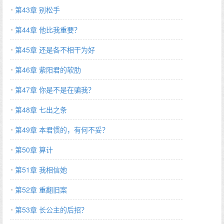
第43章 别松手
第44章 他比我重要？
第45章 还是各不相干为好
第46章 紫阳君的软肋
第47章 你是不是在骗我？
第48章 七出之条
第49章 本君惯的，有何不妥？
第50章 算计
第51章 我相信她
第52章 重翻旧案
第53章 长公主的后招？