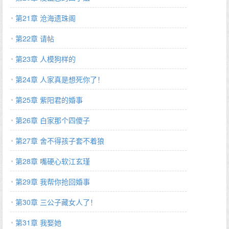
第21章 沧海遗珠阁
第22章 请帖
第23章 人模狗样的
第24章 人家真是想死你了！
第25章 紫阳君的婚事
第26章 白家那个四傻子
第27章 舍不得孩子套不着狼
第28章 嘴硬心软江玄瑾
第29章 我帮你抢回婚事
第30章 三公子藏女人了！
第31章 我娶她