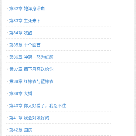
第32章 她浑身浴血
第33章 生死未卜
第34章 吃醋
第35章 十个面首
第36章 冲冠一怒为红颜
第37章 摘下月亮送给你
第38章 红嫁衣与蓝嫁衣
第39章 大婚
第40章 你太好看了，我忍不住
第41章 我会对她好的
第42章 圆房