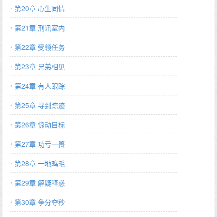
第20章 心生同情
第21章 刑讯室内
第22章 受领任务
第23章 兄弟相见
第24章 有人跟踪
第25章 寻到踪迹
第26章 惊动目标
第27章 功亏一篑
第28章 一地鸡毛
第29章 解疑释惑
第30章 争分夺秒