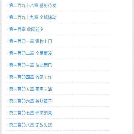
第二百九十八章 蓄势待发
第二百九十九章 全城惊动
第三百章 收网前夕
第三百〇一章 猎物上门
第三百〇二章 全军覆没
第三百〇三章 仅此而已
第三百〇四章 收尾工作
第三百〇五章 密见三浦
第三百〇六章 善财童子
第三百〇七章 惊闻消息
第三百〇八章 无故失踪