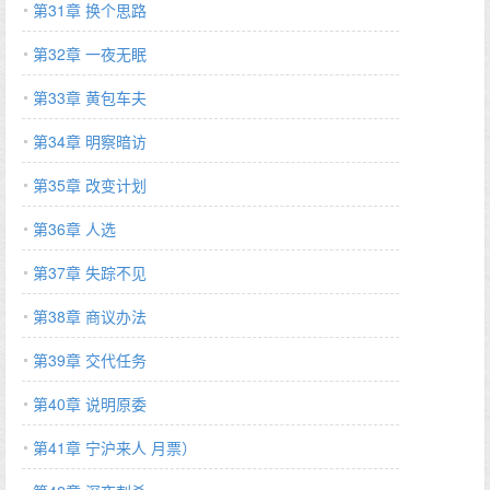
第31章 换个思路
第32章 一夜无眠
第33章 黄包车夫
第34章 明察暗访
第35章 改变计划
第36章 人选
第37章 失踪不见
第38章 商议办法
第39章 交代任务
第40章 说明原委
第41章 宁沪来人 月票）