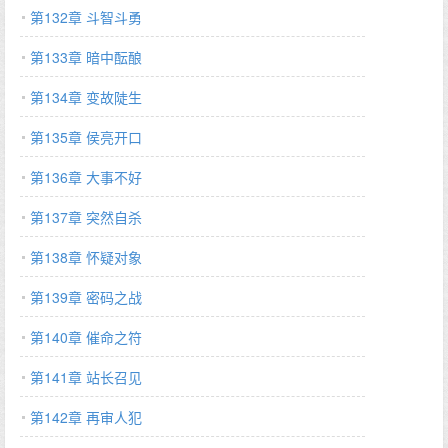
第132章 斗智斗勇
第133章 暗中酝酿
第134章 变故陡生
第135章 侯亮开口
第136章 大事不好
第137章 突然自杀
第138章 怀疑对象
第139章 密码之战
第140章 催命之符
第141章 站长召见
第142章 再审人犯