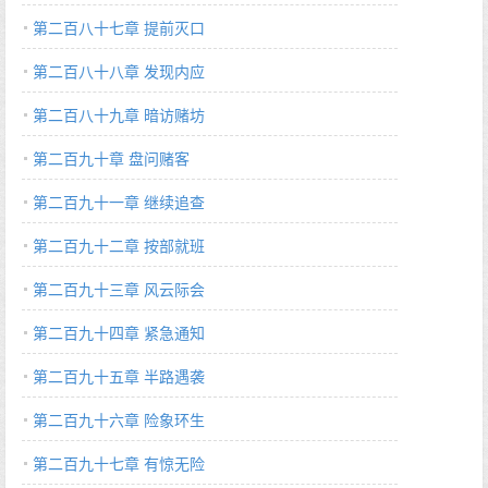
第二百八十七章 提前灭口
第二百八十八章 发现内应
第二百八十九章 暗访赌坊
第二百九十章 盘问赌客
第二百九十一章 继续追查
第二百九十二章 按部就班
第二百九十三章 风云际会
第二百九十四章 紧急通知
第二百九十五章 半路遇袭
第二百九十六章 险象环生
第二百九十七章 有惊无险