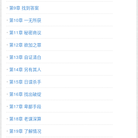
第9章 找到答案
第10章 一无所获
第11章 秘密商议
第12章 欲加之罪
第13章 自证清白
第14章 另有其人
第15章 日谍杀手
第16章 找出破绽
第17章 卑鄙手段
第18章 老谋深算
第19章 了解情况