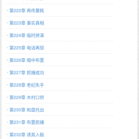
第222章 再传噩耗
第223章 事实真相
第224章 临时拼凑
第225章 电话再现
第226章 暗中布置
第227章 抓捕成功
第228章 老纪失手
第229章 木村口供
第230章 和盘托出
第231章 布置抓捕
第232章 诱其入毂