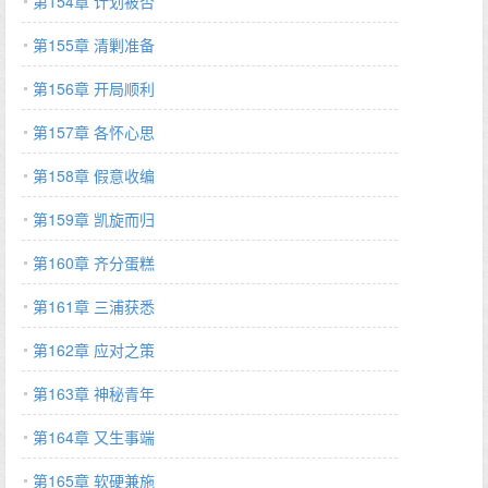
第154章 计划被否
第155章 清剿准备
第156章 开局顺利
第157章 各怀心思
第158章 假意收编
第159章 凯旋而归
第160章 齐分蛋糕
第161章 三浦获悉
第162章 应对之策
第163章 神秘青年
第164章 又生事端
第165章 软硬兼施