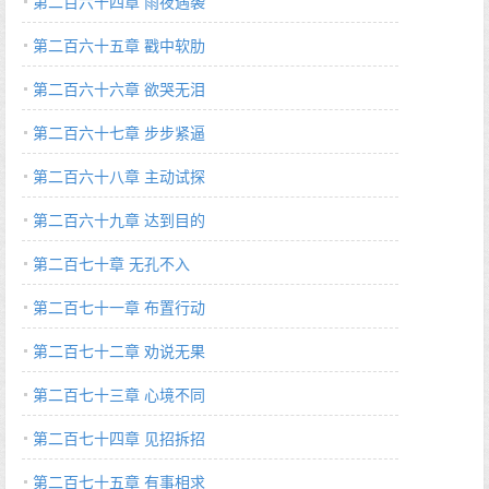
第二百六十四章 雨夜遇袭
第二百六十五章 戳中软肋
第二百六十六章 欲哭无泪
第二百六十七章 步步紧逼
第二百六十八章 主动试探
第二百六十九章 达到目的
第二百七十章 无孔不入
第二百七十一章 布置行动
第二百七十二章 劝说无果
第二百七十三章 心境不同
第二百七十四章 见招拆招
第二百七十五章 有事相求