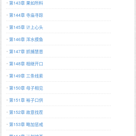
第143章 果如所料
第144章 寺庙寻踪
第145章 计上心头
第146章 浑水摸鱼
第147章 抓捕慧恩
第148章 相继开口
第149章 三条线索
第150章 母子相见
第151章 裕子口供
第152章 故意找茬
第153章 略加惩戒