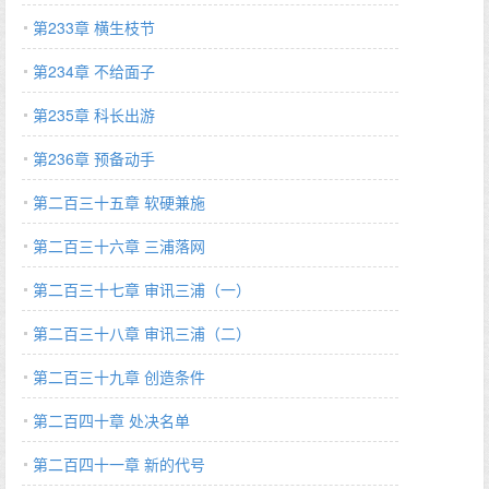
第233章 横生枝节
第234章 不给面子
第235章 科长出游
第236章 预备动手
第二百三十五章 软硬兼施
第二百三十六章 三浦落网
第二百三十七章 审讯三浦（一）
第二百三十八章 审讯三浦（二）
第二百三十九章 创造条件
第二百四十章 处决名单
第二百四十一章 新的代号