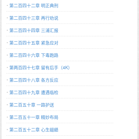
第二百四十二章 明正典刑
第二百四十三章 再行劝说
第二百四十四章 三浦汇报
第二百四十五章 紧急应对
第二百四十六章 下毒跑路
第两百四十七章 留有后手（4K）
第二百四十八章 各方反应
第二百四十九章 遭遇临检
第二百五十章 一路护送
第二百五十一章 精妙布局
第二百五十二章 心生龃龉