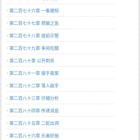
第二百七十六章 一看便知
第二百七十七章 燃眉之急
第二百七十八章 提前示警
第二百七十九章 争风吃醋
第二百八十章 公开刺杀
第二百八十一章 接手查案
第二百八十二章 落入敌手
第二百八十三章 仔细分析
第二百八十四章 传递消息
第二百八十五章 二蛇出洞
第二百八十六章 乐善好施