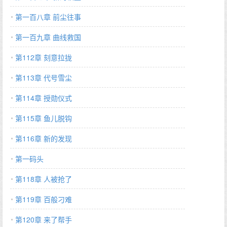
第一百八章 前尘往事
第一百九章 曲线救国
第112章 刻意拉拢
第113章 代号雪尘
第114章 授勋仪式
第115章 鱼儿脱钩
第116章 新的发现
第一码头
第118章 人被抢了
第119章 百般刁难
第120章 来了帮手