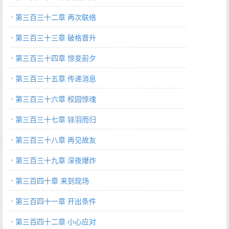
第三百三十二章 再次联络
第三百三十三章 破格晋升
第三百三十四章 惊变前夕
第三百三十五章 传递消息
第三百三十六章 校园惊魂
第三百三十七章 铩羽而归
第三百三十八章 再见故友
第三百三十九章 深夜爆炸
第三百四十章 来到现场
第三百四十一章 开出条件
第三百四十二章 小心应对