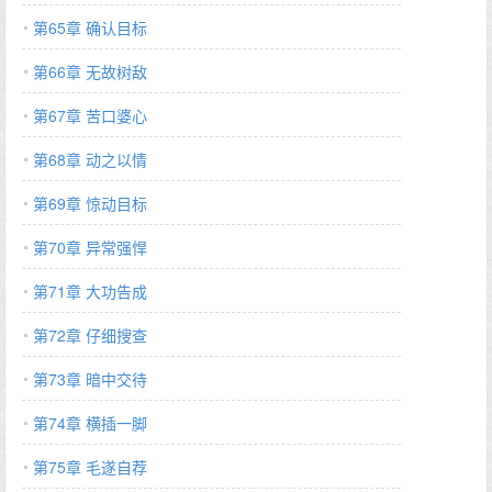
第65章 确认目标
第66章 无故树敌
第67章 苦口婆心
第68章 动之以情
第69章 惊动目标
第70章 异常强悍
第71章 大功告成
第72章 仔细搜查
第73章 暗中交待
第74章 横插一脚
第75章 毛遂自荐