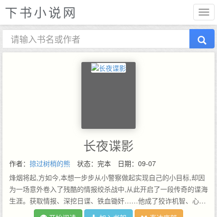
下书小说网
长夜谍影
作者：
掠过树梢的熊
状态：完本
日期：09-07
烽烟将起,方如今,本想一步步从小警察做起实现自己的小目标,却因
为一场意外卷入了残酷的情报绞杀战中,从此开启了一段传奇的谍海
生涯。获取情报、深挖日谍、铁血锄奸……他成了狡诈机智、心狠
手辣、残酷冷血的代名词。然而,只有方如今自己才知道,即使暗影