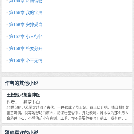
第154章 转赠信物
第155章 我的宝贝
第156章 安排妥当
第157章 小人行径
第158章 终要分开
第159章 帝王无情
作者的其他小说
王妃她只想当神医
作者：一颗萝卜白
22世纪的尹慕棠穿越回了古代，一睁眼成了恭王妃。恭王厌弃她，情敌却对她
善意满满。没等她想明白原因，阴谋纷至沓来。身处漩涡，她本以为那个男人
会落井下石，不想他却守在身侧。王爷，你不是要休妻吗？恭王：我有病，要
治！神经病？恭王：相思病
猜你喜欢的小说