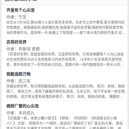
齐皇有个心尖宠
作者：宁芝
本文从7月18日,第36章入V,请大家多多支持。太史令之女叶春雪,是众星捧月的
世家嫡女。她貌美如花,她骄傲任性,她是国子监的女学霸,她即将许配给家世相
当的青梅竹马。直到有一天,她遇上了陆锦堂——那个来大周为质的齐皇子,初次
见面,就把她按倒在桌上……她骂他,骂不过。她打他,打不动。他还抢了她的学
苏菲的世界
霸位置。后来,叶春雪才知道,原来她前生是陆锦堂的白月光。（又名《锦堂春
雪》甜宠文,纯架空,谢绝考据。）预收《重生农门旺家女》文案：重生回到16
作者：乔斯坦·贾德
岁,还是剥树皮、挖草根、吃观音土的饥荒时期,面临要给家里换点活命粮被卖,
《苏菲的世界》既是智慧的世界，又是梦的世界。它将会唤醒每个人内心深处
为要死不活的未婚夫婿冲喜的命运……虽然还是握着一手烂牌,叶明霞却再也不
对生命的赞叹与对人生终极意义的关怀和思考。 14岁的少女苏菲某天放学回
像上辈子那样恐惧了,这一世她有了最大的金手指。自带空间有片田,里面还有小
家，意外地发现了一封写给自己的信，里面只有一张约莫跟信封一样大小的
灵泉。从救治要病死的夫婿开始,她要一步一步地走出一条农门旺家路。
纸，上面写着：你是谁？从此改变了她的世界……在某个神秘导师的指引下，
我能追踪万物
苏菲开始思索：从古希腊到文艺复兴、从苏格拉底到康德，从马克思到弗洛伊
德等各位哲学大师所思考的根本问题。
作者：武三毛
穿越仙侠世界，陈沉得到最强追踪系统，从此能追踪万物。 陈沉：系统，我缺
钱了。 两米之外，床底下藏着你爹的私房钱，五米之外，地下半米有一枚生锈
的铜钱。 前方草丛里有掉落的碎银子。 陈沉：系统，我缺点机缘。 猪圈前那
坨屎其实并不普通。 今夜子时前往二十里外的黑锋崖跳崖。 某处地方隐藏着仙
病娇厂督的心尖宠
人洞府，请宿主自行探索。
作者：半月初九
【文案废一枚，本质沙雕小甜文】【预收：《阿房娇》《穿成督主的小美
人》】 文案： 阿珠作为一个细作，刚进东厂便经历了东厂易主的大事。 新任
督主乃是司礼监秉笔太监陆慎，传言是一个貌美如花，心狠手辣的人物。 他掌