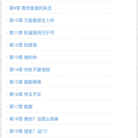
第9章 救你是我的执念
第10章 万般委屈无人怜
第11章 别逼我同归于尽
第12章 别碰我
第13章 她的命
第14章 何处不是地狱
第15章 脱胎换骨
第16章 传言不实
第17章 粗鄙
第18章 救你？没那么简单
第19章 想走？没门！