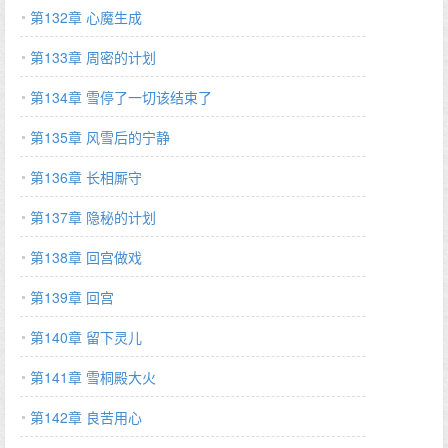
第132章 心魔生成
第133章 周密的计划
第134章 雪停了一切该结束了
第135章 风雪后的宁静
第136章 长相厮守
第137章 隐秘的计划
第138章 回宫做戏
第139章 回宫
第140章 留下灵儿
第141章 雪桐殿大火
第142章 良苦用心