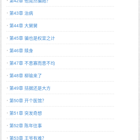
第42章 他竟然骗她？
第43章 治病
第44章 大舅舅
第45章 骗也是权宜之计
第46章 赎身
第47章 不患寡而患不均
第48章 柳瑜来了
第49章 拮据还是大方
第50章 开个医馆？
第51章 突发奇想
第52章 陈年往事
第53章 王爷有难？