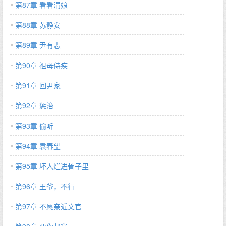
第87章 看看涓娘
第88章 苏静安
第89章 尹有志
第90章 祖母侍疾
第91章 回尹家
第92章 惩治
第93章 偷听
第94章 袁春望
第95章 坏人烂进骨子里
第96章 王爷，不行
第97章 不愿亲近文官