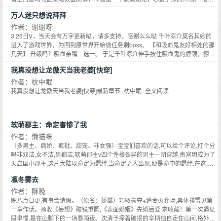
握着朝廷的生杀大权，且他行事乖戾，嗜杀成性，杀过的人比吃过的米还多。
万人迷只想说拜拜
传说，他院里栽的的梅花皆是由死’人做肥料，所以才格外娇艳 作为一个合格且
优秀的细作，阿珠身负偷取皇宫布防图的重任，对此她信誓旦旦表示：再残暴
作者：谢谢呀
的对手，她也不怕。 于是 阿珠见督主第一面，就被掐着细嫩的脖子阴恻恻威
3.26日V，当天会有万字更新哒，请多支持，感谢么么哒 千叶凉介莫名其妙的
胁：若是发现你骗我，本督就将你的皮扒下来，再一刀刀割下你的肉喂狗。 阿
进入了游戏世界，为回到原世界开始做任务刷boss。 【和吸血鬼友好相处的那
珠见督主第二面，督主冷冰冰：我不介意先送你上路。 阿珠见督主第三面，督
几天】 升级吗？吸血亲嘴二选一。 于是千叶凉介伸手按住吸血鬼的脖颈，獠牙
主凉浸浸：院子里的梅花该施肥了，我看你皮薄肉多，正合适。 阿珠见督主第
刺进了对方的血肉。 【和刀剑付丧神相亲相爱的那几天】 住宿吗？家园任务等
我真没想让龙傲天当我老婆[快穿]
四面，督主笑得阴阳怪气：李元珠，你不是最喜欢吃吗，饿死你怎么样？ 阿珠
着你。 除草任务被人抢，喂马任务被人抢 于是千叶凉介手起刀落，利落的斩杀
哭唧唧，对手太残暴，她后悔了怎么办？ 陆慎觉得新来的小宫女用的还算顺
了一个非检史。凶狠的眼睛瞪向一群付丧神。 千叶凉介：还抢吗？ 付丧神被吓
作者：枕中眠
手，就是性子娇了些，脑子笨了些，办事蠢了些，吃的多了些。 一张圆嫩小脸
得浑身一抖，怂唧唧地看着自家审神者抢过了他们的工作。 付丧神：不抢了。
我真没想让龙傲天当我老婆[快穿]最新章节_枕中眠_全文阅读
生得和他最讨厌的糯米团子似的。 甜叽叽，糯叽叽。 嗓音也是娇滴滴。 瞧着
【和港口mafia斗智斗勇的那几天】 赚钱吗？完成押镖任务。 千叶凉介拽住准
忒烦了些。 直到有天这个这个小宫女偷了藏在东厂的皇宫布防图 陆慎对此表示
备跳河的某侦探的衣领，成功地将其送到案发现场。 今天的任务也圆满完成
更讨厌吃糯米团子了，齁甜，还骗人。 陆慎此人向来狠辣，世人皆叹其薄情寡
了。 食用指南： 1.人物ooc预警，苏文预警 2.单箭头主角预警 3.私设颇多预警
义，为达目的不择手段。 听闻他纳了一名宫女作对食，朝中多是叹息，与虎谋
软萌郡主：命定害惨了我
4.已修，即使没看过原著番也没有关系 ———迫不及待想写的文——— 《成为
皮，尚有一线生机，与陆慎做对食，恐是活不了三日。 某日听闻那厂督的小对
主角爱宠的我泣不成声》 ————预收文———— 《被我爪爪摸过的小东西都
作者：懒猫咪
食竟与敢厂督置气，众人皆是为小姑娘捏了一把汗，暗叹其不懂规矩。 直到一
变成人了》 小田园泉下，冰帝私立学校的普通男高中生。突然有一天有了摸什
（多男主、病娇、疯批、甜宠、非女强）宝宝们喜欢的话,可以给个评论,打个分
日寒天，大雪如鹅毛倾覆，院中扫雪的宫人见那冷心冷肺的厂督竟站在腊梅树
么什么就变人的超能力。若是和他相隔十五米，小东西又会变回原样。 第一天
吗非双洁,女不洁,男都洁,软萌郡主v四个性格各异的男主一朝穿越,南宫玥成为了
下捏着他那小对食的手，揣到了自己怀里暖着，对着那小姑娘低声下气地哄
—— 被他摸过的的眼镜变成了人，还是一个傲娇迷信的篮球健将。 相隔十五米
天启国小郡主,这片大陆以命定为羁绊,当命定之人出现,便是命中的羁绊,在这,南
#1v1双c甜文，男主假太监# #女主外憨内黑，有隐藏身份# #架空历史不考
就会再次变成眼镜？ 于是他被拖去了比赛场打篮球。 第二天—— 被他摸过的
宫玥,莫名其妙成为了四位疯批男主的命定之人南宫玥我太难了,四头饿狼,骨头
据，朝代大乱炖# 【预收小甜文】《穿成督主的小美人》《阿房娇》点击专栏
绷带变成了男人，还是一个追求终极入河奥秘的绷带怪人。 相隔十五米就会再
凛冬雾去
都快被啃没了,呜呜呜,四位爷,求放过。表面温文尔雅内在一疯批世子爷玥玥,乖,
可见哦 《穿成督主的小美人》文案： 薛珠珠，大楚宫里，西厂督主卫执心尖上
次变成绷带？ 于是他被绷带怪人拉去入河。 第三天—— 被他摸过的的网球帽
过来,哥哥抱了南宫玥不,我不要,你乱来半夜总爬窗病娇小狼狗待卫主人不乖,总
作者：酥晚
的小美人。一朝不慎，被卫执的死对头给抹了脖子。 再醒来时已变成了临川一
变成了男孩？还是对手学校的151君？ 相隔十五米就会变成网球帽？ 于是他被
想离开我,那只好把主人的翅膀折断,捆在身边,就离不开我了南宫玥呜呜呜,太可
晚八点日更,有事会请假。（原名：娇攀）巧取豪夺+追妻火葬场,具体排雷见第
中的高中学生薛珠珠。 大佬第一次见薛珠珠时只觉得她又娇又笨，直到有一天
拖去血洗了冰帝网球部。 每天劳累奔波，芦原纯整得心焦力瘁。 小田园泉下忍
怕了,妈妈,这里有病娇手拿金锁链疯批暗影阁阁主丫头,往那走,昨晚的教训还没
一章作话。预收《妄想》破镜重圆,《表面婚姻》先婚后爱 求收藏！第一次遇见
她跟在他后面叫公公。 临川中学的大佬卫执，外表上看着是个清隽貌美的少
无可忍，大吼一声：你们不要乱来啊，小心我再也让你们变不回来！ 失去超能
记住？南宫玥救大命,浑身酸痛病娇卑微少将军怎样？你才能看我一眼,你能不能
段聿憬,是在山脚下的一场暴雨夜。沈清予撑着破损的伞柄独自走在山间,格外狼
年，个性却是异常乖戾，行事做派皆是带着不要命的狠劲儿。 临川一中人人都