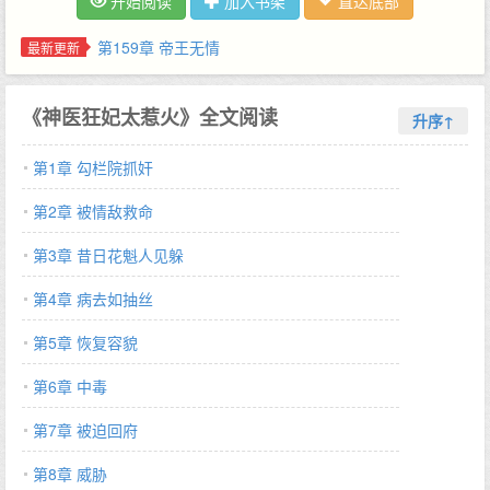
开始阅读
加入书架
直达底部
第159章 帝王无情
最新更新
《神医狂妃太惹火》全文阅读
升序↑
第1章 勾栏院抓奸
第2章 被情敌救命
第3章 昔日花魁人见躲
第4章 病去如抽丝
第5章 恢复容貌
第6章 中毒
第7章 被迫回府
第8章 威胁