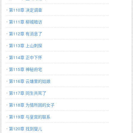
第110章 决定调查
第111章 柳城暗访
第112章 有消息了
第113章 上山刺探
第114章 正中下怀
第115章 神秘府宅
第116章 云塘里的姑娘
第117章 同生共死了
第118章 为情所困的女子
第119章 与皇宫的联系
第120章 找到燮儿