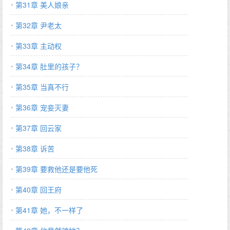
第31章 美人娘亲
第32章 尹老太
第33章 主动权
第34章 肚里的孩子？
第35章 当真不行
第36章 宠妾灭妻
第37章 回云家
第38章 诉苦
第39章 要救他还是要他死
第40章 回王府
第41章 她，不一样了