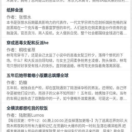
术高专，拥有了志同道合的创业伙伴。 东京咒术高专，拥有5A级风景的农村，
资源丰富，是创业孵化基地的不二选择。 不幸的是，自从因为馋高额助理工资
纸醉金迷
以及出差补贴成为wtw助理之后，空弦离创业致富的梦想越来越远，并且wtw总
是说一些莫名其妙的话，无缘无故闹小脾气。 空弦：算了吧，他就只有三岁，
作者：张恨水
哄哄吧。 反正每次拍一下彩虹屁他就会开心，空弦只对赚钱上心。 直到后来有
本书是张恨水后期最具影响力的代表作，一代文学宗师为您剖析国民性格的深
一次，空弦绝望的发现彩虹屁没有效果了，她看着面前苍蓝眼眸卷起海浪风暴
层黑暗在一个充斥着一夜暴富梦想的年代，人们迷失在倒卖黄金炒作债券的金
的男人，又听到了莫名其妙的话 ——所以你一直没有表白，是因为不喜欢我对
融漩涡，官员贪污、商人投机，女人做拆白党、整个社会都围绕金钱进行着最
吗？ 空弦遁了：不忘初心，赚钱要紧。 * wtw一直在等待被表白，毕竟空弦送
后的疯狂。官场商场物欲横流，黄金债券一掷千金六十年社会现状再次轮回直
穿成恶毒女配和反派he
他奶茶、让他涂指甲做羊毛毡还给他放烟花，怎么说，这都是爱惨了一个人的
面中国社会的金色迷途。抗日战争胜利前夕的陪都重庆，济南商人的投机倒把
表现吧！ 并且没有人会面对如此帅气又无敌的男人不心动的吧！ 没有人会拒绝
无孔不入，黄金储蓄令人疯魔，小商人、银行家、交际花、公务员、老妈子，
作者：桐枝雀荩
wtw的，就连路边的蚂蚁也不可以！ 可是自信满满的wtw等呀等呀，一直都没
甚至苦力工人，无一不被卷入黄金潮……全民投机的壮观背景下，人性在扭
林弯弯穿书了，还是自己太监了小说中的恶毒女配卫柠夕，落得个惨死的下
有等到表白的消息，心里想着她肯定是害怕拒绝所以才害羞不表白的。 那就他
曲，纲常在混乱，感情、肉体、交往，无一不是投机和赌博的砝码……漂亮女
场。什么？和大反派白翊勾结，与女主卫闵柔争抢男主凌睿，狗头保命，林弯
表现的明显点呗！于是成熟男人wtw用尽各种手段，又是脱衣服又是穿Lolita，
人的田佩芝，好赌成性大量欠债，抛夫弃子出卖色相，后被迫投靠专门投机男
弯只想好好享受有钱人的快乐。直到被逼婚，林弯弯无奈指着角落离孱弱..
满足她一切要求，成为最完美的男友。 空弦连夜扛着火车逃了：艹，遇到变态
女交际的朱四奶奶，在命运的捉弄与自身性格弱点的把持下，随波逐流，走向
了。 阅读指南： 1、cp wtw，私设如山 2、作者没有文笔，并且贼会OOC，就
五年后她带着缩小版霸总飒爆全球
绝路……财政部公然宣布黄金债券一律减半兑现，倒卖黄金的人们白赔了半年
是个废物 《最强卡牌wtw》文案如下： 大道寺知梨的偶像是百变小樱，梦想是
的高利『滚雪球』的投机商们濒于破产，财政部摆下了最大的赌场，开了个天
作者：奶糖
创造出属于自己的最强卡牌。 她能够将诅咒封印进卡牌，以此为契进入了东京
大的玩笑……抗战胜利，田佩芝失去了容身之所，面对丈夫的，她却仍然难以
五年前，她独自去产检，却在医院遇到了陪渣妹孕检的男友。还得知，自己怀
高专，成为了没有咒力只有魔力权杖的咒术师。 掌握全球经济命脉的大小姐开
放弃赌博享受、纸醉金迷的堕落生活。
孕是被他们设计的，而孩子的父亲不知所踪？！五年后，她携独子归来。当年
着直升机降落，随意一瞥，目光被白发蓝眸的少年吸引。 好家伙，一见钟情
的车祸让她失去了双胞胎中的一子，如今便格外溺爱唐唐。可是这一天，原本
了。 知梨（搭讪）：拧一下瓶盖。 五条悟：连瓶盖都扭不开，这么废能当咒术
活泼好动的唐唐，回到家却变得沉默寡言……原来这不是她的唐唐，而是一个
师？ 知梨一把将矿泉水在他头顶捏爆。 ——笑死，她会对一个白毛蓝瞳中二傻
全横滨都想吃我的软饭
叫堂堂的孩子。这孩子不仅和她的唐唐长得一模一样，他还有个放大版的爸
逼一见钟情？ 后来—— 五条悟：我喜欢你，不满意？ 知梨：封印。 她看着手
爸。矜贵的男人：为了报答你治好了堂堂的自闭症，我邀请你住到我们家来，
作者：陆默斯Lumos
心浮现的白毛卡牌，露出了满意的笑容，最强卡牌GET。 夏油杰：我喜欢你，
方便继续治疗。沐念安：不是都治好了吗？墨予琛顺势把她压到了墙上，你还
【每日双更：中午12：00,晚上00:00,还会掉落加更哦~】为了逃离忍界封印,大
和我叛逃好不好？ 知梨：封印。 她看着手心浮现的黑色丸子头卡牌，露出了满
没治好我。一家四口团圆后，夫妻虐渣顺带虐狗。面对上门求复合的前男友，
筒木辉夜耗尽所有力量和记忆,在荒霸吐大爆炸的同一时刻,坠落在横滨租界,把
意的笑容，超强卡牌GET。 哎——今天大小姐也在思考宠幸谁（摘自库洛米畅
沐念安莞尔一笑，顾少这么闲吗？都不用养你和沐婉柠的孩子？
橘发男孩拥入怀中在横滨医院里,护士询问失忆的母子来历我…是谁？我会是所