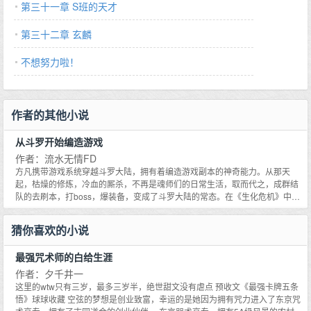
第三十一章 S班的天才
第三十二章 玄麟
不想努力啦！
作者的其他小说
从斗罗开始编造游戏
作者：流水无情FD
方凡携带游戏系统穿越斗罗大陆，拥有着编造游戏副本的神奇能力。从那天
起，枯燥的修炼，冷血的厮杀，不再是魂师们的日常生活，取而代之，成群结
队的去刷本，打boss，爆装备，变成了斗罗大陆的常态。在《生化危机》中屠
戮丧尸！在《绝地求生》中胜者为王！在《我的世界》中建造家园！在《刀剑
神域》中休闲娱乐！在《星球大战》中遨游宇宙！一个个全新的世界向魂师们
猜你喜欢的小说
打开，全斗罗的人们都为之疯狂。哈哈，终于吃鸡了，太爽了吧！千仞雪瞪着
俩黑眼圈，终成网瘾少女。我去，爆了件粉装，酷！教皇比比东激动的叫了出
最强咒术师的白给生涯
来，再也无法保持端庄。怀中抱妹杀，徒手拆高达，果然……这才是人生啊。
唐三怀抱着小舞，驾驶着一台钢铁机器，在宇宙中自由自在的翱翔。
作者：夕千井一
这里的wtw只有三岁，最多三岁半，绝世甜文没有虐点 预收文《最强卡牌五条
悟》球球收藏 空弦的梦想是创业致富，幸运的是她因为拥有咒力进入了东京咒