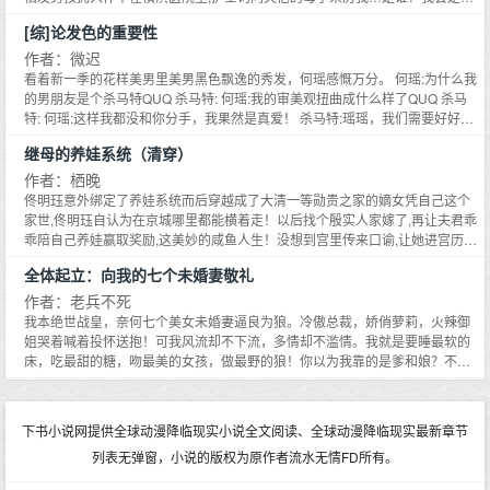
销恋爱小说） 阅读指南： 1、时间设定在高专时期，主咒回，知梨是大道寺知
有需要我、爱我的孩子的母亲没有人可以从我这里夺走他们,哪怕是孩子自己也
世妹妹，库洛米kuromi是卡牌的守护咒灵 2、看似疯批大少爷X阴阳怪气大小
[综]论发色的重要性
不行！遥远的黑绝哭晕在地底爱吃辣咖喱的小红毛,捡不谙人心的高智商幼年侦
姐X温柔靠谱人间蛊王 3、作者先跪下了OOC肯定会有的 4、女主最强，因为
探,可捡贫民窟里护妹的恶犬,两只一起捡河里漂来的小黑泥精,奇奇怪怪,捡金发
作者：微迟
可以封印最强
碧眼的幼女……森医生：这个是我的！真的不能捡！大筒木辉夜：不能捡？那
看着新一季的花样美男里美男黑色飘逸的秀发，何瑶感慨万分。 何瑶:为什么我
就去父留女哦森医生宽面泪：那还是把我一起捡了吧后来,面对还在持续捡崽的
的男朋友是个杀马特QUQ 杀马特: 何瑶:我的审美观扭曲成什么样了QUQ 杀马
卯之女神森首领：这里是港口森式会社,不是港口孤儿院！辉夜姬：是吗？比起
特: 何瑶:这样我都没和你分手，我果然是真爱！ 杀马特:瑶瑶，我们需要好好谈
离异,我更接受丧偶森鸥外：算了,既然老婆喜欢,那就捡吧,反正捡回来的都是钻
谈。 何瑶:QWQ亲爱的！！其实发色不重要！！！ 狗血天雷一大泼，虽然想要
继母的养娃系统（清穿）
石#论不在If线的森屑如何胜似森院长#小剧场：当Mimic、天人五衰以及一大堆
文笔好，但是就是写不好，我能怎么办我也很无奈，就请各位多包涵包涵了。
欧洲超越者强势入侵时森屑：为了横滨,最优解应当是——大筒木辉夜：凝
作者：栖晚
视.JPG+制裁.GIF神罗天征！地爆天星！树界降诞！森屑机智大喊：最优解是
佟明珏意外绑定了养娃系统而后穿越成了大清一等勋贵之家的嫡女凭自己这个
吃老婆的软饭！#818谁才是家里的最弱者##食物链底端竟是我自己#
家世,佟明珏自认为在京城哪里都能横着走！以后找个殷实人家嫁了,再让夫君乖
乖陪自己养娃赢取奖励,这美妙的咸鱼人生！没想到宫里传来口谕,让她进宫历史
盲佟明珏恍然悟了：原来她就是雍正的养母那个仅当了八个小时的短命皇后？
全体起立：向我的七个未婚妻敬礼
看着奶凶奶凶的胤礽,和尚在襁褓中的胤禛佟明珏退缩了：这紫禁城里的孩子是
好养的吗？系统：你不仅要将他们平安养大！还要让他们兄谦弟恭,和谐相处！
作者：老兵不死
想起九子夺嫡的惨状,佟明珏差点当场昏厥过去救命！她只是个绑了个没用系统
我本绝世战皇，奈何七个美女未婚妻逼良为狼。冷傲总裁，娇俏萝莉，火辣御
的弱女子！系统（白眼）：你内涵谁呢后来胤礽和胤禛为了争夺皇额娘的宠爱
姐哭着喊着投怀送抱！可我风流却不下流，多情却不滥情。我就是要睡最软的
大打出手,扯辫子咬裤子,状若泼妇佟明珏一脸严肃地教导他们：额娘教你们的东
床，吃最甜的糖，吻最美的女孩，做最野的狼！你以为我靠的是爹和娘？不，
西全忘了么！康熙在一旁完全插不进去话康熙（卑微）：皇后,你看看我,就一
我只是天生要强！
眼！一眼行不？食用指南：本文主亲情线,日更,更新时间在晚六点。有私设,勿
考据虚心接受一切理性评价,但拒绝人参公鸡哦~~~祝小仙女们看文愉快！-------
下书小说网提供全球动漫降临现实小说全文阅读、全球动漫降临现实最新章节
------------我是预收的分割线----------------【预收《清穿之福寿团宠皇孙》,戳专
栏可见】天上的小灵龟意外下凡,穿成了四爷的第三子弘时。作为拿了废材剧本,
列表无弹窗，小说的版权为原作者流水无情FD所有。
最不受四大爷待见的皇子,小灵龟好怕怕。别人穿成皇子都吃香喝辣,金尊玉贵唯