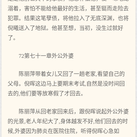
溺着，害怕不能给他最好的生活，甚至铤而走险去
犯罪。结果这笔孽债，将他拉入了无底深渊，也将
倪曦送入了地狱。他甚至想，当初，没生过就好
了。
72第七十一章外公外婆
陈丽萍带着女儿又回了一趟老家,看望自己的
父母。倪晖这边马上要期末考试,自然是没时间回
去的,他们要等放寒假了才回去。
陈丽萍从回老家回来后，跟倪晖说起外公外婆
的光景,老人年纪大了,身体越发不好,他们回去的时
候,外婆因为肺炎在医院住院，听得倪晖心急如