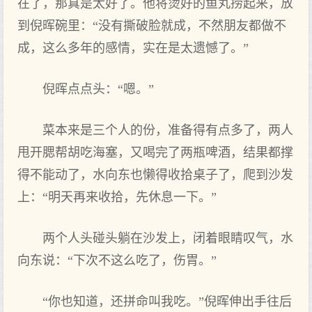
在了，那真是太好了。他将烫好的鱼丸捞起来，放
到倪晖碗里：“没有撕破脸就成，不然朋友都做不
成，这么多年的感情，实在是太遗憾了。”
倪晖点点头：“嗯。”
菜本来是三个人的份，准备得有点多了，两人
甩开腮帮胡吃海塞，又喝完了两瓶啤酒，结果都撑
得不能动了，水向东也懒得收拾桌子了，爬到沙发
上：“明天再来收拾，先休息一下。”
两个人头碰头躺在沙发上，闭着眼睛叹气，水
向东说：“下次不这么吃了，伤胃。”
“你也知道，还拼命叫我吃。”倪晖伸出手往后