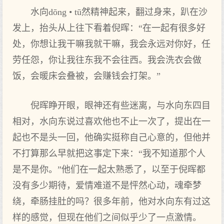
水向dōng • tū然精神起来，翻过身来，趴在沙
发上，抬头从上往下看着倪晖：“在一起有很多好
处，你想让我干嘛我就干嘛，我会永远对你好，任
劳任怨，你让我往东我不会往西。我会洗衣会做
饭，会暖床会叠被，会赚钱会打架。”
倪晖睁开眼，眼神还有些迷离，与水向东四目
相对，水向东说过喜欢他也不止一次了，提出在一
起也不是头一回，他确实挺称自己心意的，但他并
不打算那么早就把这事定下来：“我不知道那个人
是不是你。”他们在一起太熟悉了，以至于倪晖都
没有多少期待，爱情难道不是怦然心动，魂牵梦
绕，牵肠挂肚的吗？很多年前，他对水向东有过这
样的感觉，但现在他们之间似乎少了一点激情。