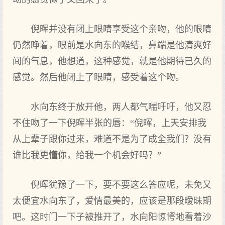
倪晖并没有闭上眼睛享受这个亲吻，他的眼睛
仍然睁着，眼前是水向东的喉结，鼻端是他清爽好
闻的气息，他想道，这种感觉，就是他期待已久的
感觉。然后他闭上了眼睛，感受着这个吻。
水向东终于放开他，两人都气喘吁吁，他又忍
不住吻了一下倪晖半张的唇：“倪晖，上天安排我
从上辈子跟你过来，难道不是为了成全我们？没有
谁比我更懂你，给我一个机会好吗？”
倪晖犹豫了一下，要不要这么答应呢，未免又
太便宜水向东了，爱情最美的，应该是那段暧昧期
吧。这时门一下子被推开了，水向阳惊愕地看着沙