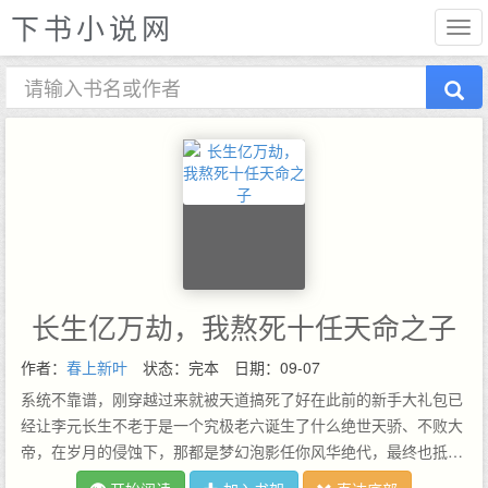
下书小说网
长生亿万劫，我熬死十任天命之子
作者：
春上新叶
状态：完本
日期：09-07
系统不靠谱，刚穿越过来就被天道搞死了好在此前的新手大礼包已
经让李元长生不老于是一个究极老六诞生了什么绝世天骄、不败大
帝，在岁月的侵蚀下，那都是梦幻泡影任你风华绝代，最终也抵不
过岁月无情他曾经历了科技崛起也曾见证了灵气复苏活过万万载，