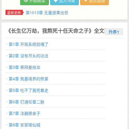
开始阅读
加入书架
直达底部
送走了一茬又一茬天骄大帝活过亿万载，笑看沧海成桑田，世界多
生灭活过亿亿载，天地腐朽，宇宙幻灭，天道也来求长生法…
第1013章 无量道果出世
最新更新
《长生亿万劫，我熬死十任天命之子》全文阅读
升序↑
第1章 开局系统就嘎了
第2章 没有尽头的功法
第3章 祭拜姜扶龙
第4章 筑基境界的熊掌
第5章 吃不了我兜着走
第6章 打通任督二脉
第7章 法器换金子
第8章 安家绛仙城