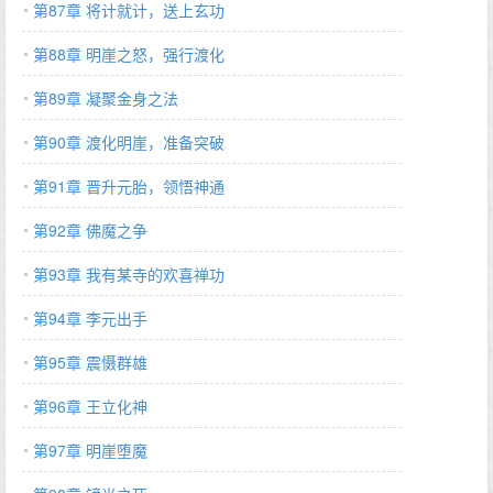
第87章 将计就计，送上玄功
第88章 明崖之怒，强行渡化
第89章 凝聚金身之法
第90章 渡化明崖，准备突破
第91章 晋升元胎，领悟神通
第92章 佛魔之争
第93章 我有某寺的欢喜禅功
第94章 李元出手
第95章 震慑群雄
第96章 王立化神
第97章 明崖堕魔