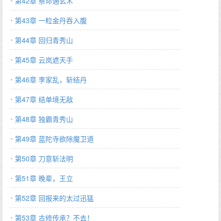
第42章 祭命通玄术
第43章 一粒金丹吞入腹
第44章 回归青秀山
第45章 云岚遮天手
第46章 李家乱，斩结丹
第47章 结单境无敌
第48章 独霸青秀山
第49章 蓝陀寺欲除魔卫道
第50章 刀意斩法明
第51章 晚辈，王立
第52章 回报来的太过迅猛
第53章 古修传承？不去！