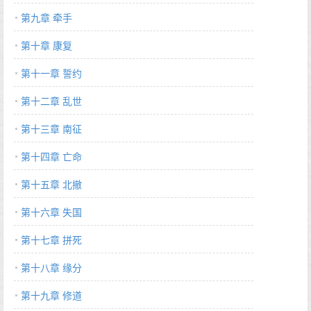
第九章 牵手
第十章 康复
第十一章 誓约
第十二章 乱世
第十三章 南征
第十四章 亡命
第十五章 北撤
第十六章 失国
第十七章 拼死
第十八章 缘分
第十九章 修道