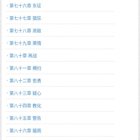
第七十六章 东征
第七十七章 猖狂
第七十八章 退敌
第七十九章 箫情
第八十章 再战
第八十一章 横扫
第八十二章 愈勇
第八十三章 疑心
第八十四章 教化
第八十五章 警告
第八十六章 嬉雨