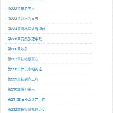
第222章符老夫人
第223章萍水为义气
第224章密林深处有埋伏
第225章竟然张冠李戴
第226章妙手
第227章认错是真心
第228章惊见巾帼英雄
第229章初到鼎王府
第230章借刀杀人
第231章海外奇谈井上俊
第232章积极献礼自证明