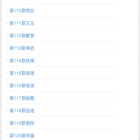
第110章明白
第111章又见
第112章歉意
第113章神武
第114章妖僧
第115章夜宿
第116章夜游
第117章秘籍
第118章惩戒
第119章诡辩
第120章哄骗