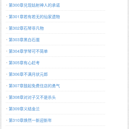
第300章兑现姑射神人的承诺
第301章若有若无的仙家遗物
第302章石琴非凡物
第303章黑白石蛋
第304章学琴可不简单
第305章有心赶考
第306章不满月状元郎
第307章鼓起免费住店的勇气
第308章对对子又不是杀头
第309章义结金兰
第310章焕然一新迎新年