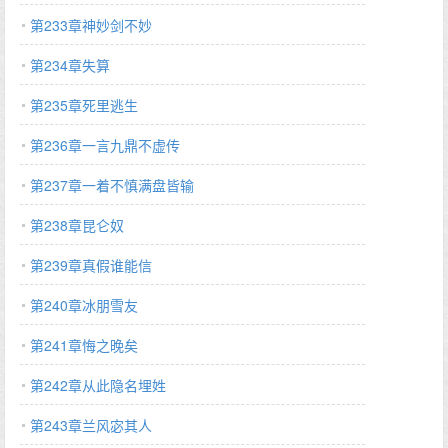
第233章神妙剑不妙
第234章失算
第235章死里逃生
第236章一言九鼎不虚传
第237章一着不慎满盘皆输
第238章昆仑奴
第239章真假谁能信
第240章冰朋雪友
第241章悔之晚矣
第242章从此隐名埋姓
第243章兰风宓其人