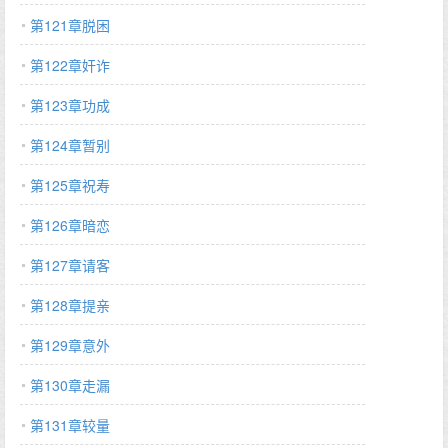
第121章脱困
第122章奸诈
第123章功成
第124章暂别
第125章祝寿
第126章暗恋
第127章请客
第128章提亲
第129章意外
第130章走漏
第131章较量