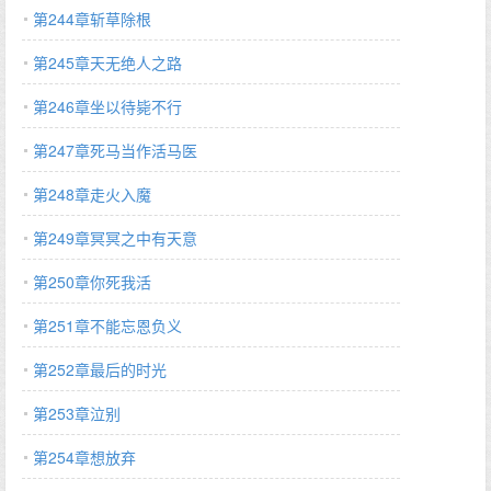
第244章斩草除根
第245章天无绝人之路
第246章坐以待毙不行
第247章死马当作活马医
第248章走火入魔
第249章冥冥之中有天意
第250章你死我活
第251章不能忘恩负义
第252章最后的时光
第253章泣别
第254章想放弃