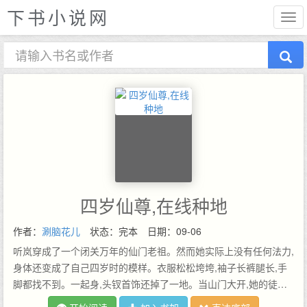
下书小说网
四岁仙尊,在线种地
作者：
涮脑花儿
状态：完本
日期：09-06
听岚穿成了一个闭关万年的仙门老祖。然而她实际上没有任何法力,
身体还变成了自己四岁时的模样。衣服松松垮垮,袖子长裤腿长,手
脚都找不到。一起身,头钗首饰还掉了一地。当山门大开,她的徒子
徒孙们满怀期待蹲在门口时,恰好看见和缠绕的衣袍作斗争、努力把