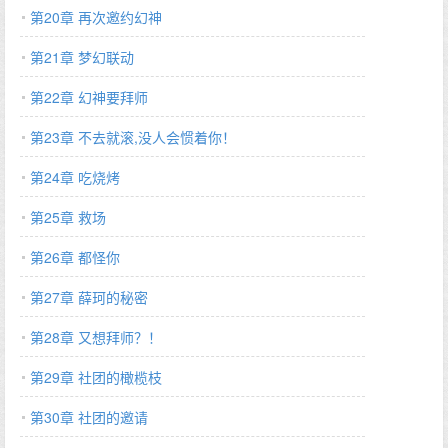
第20章 再次邀约幻神
第21章 梦幻联动
第22章 幻神要拜师
第23章 不去就滚,没人会惯着你！
第24章 吃烧烤
第25章 救场
第26章 都怪你
第27章 薛珂的秘密
第28章 又想拜师？！
第29章 社团的橄榄枝
第30章 社团的邀请