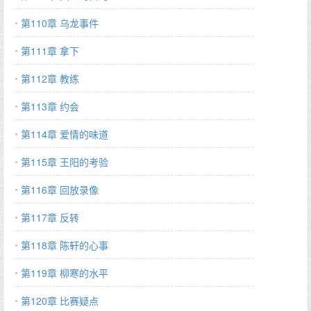
第110章 乌龙事件
第111章 拿下
第112章 教练
第113章 约会
第114章 爱情的味道
第115章 王阳的考验
第116章 回放录像
第117章 反转
第118章 陈轩的心事
第119章 柳寒的水平
第120章 比赛疑点