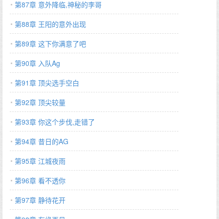
第87章 意外降临,神秘的李哥
第88章 王阳的意外出现
第89章 这下你满意了吧
第90章 入队Ag
第91章 顶尖选手空白
第92章 顶尖较量
第93章 你这个步伐,走错了
第94章 昔日的AG
第95章 江城夜雨
第96章 看不透你
第97章 静待花开