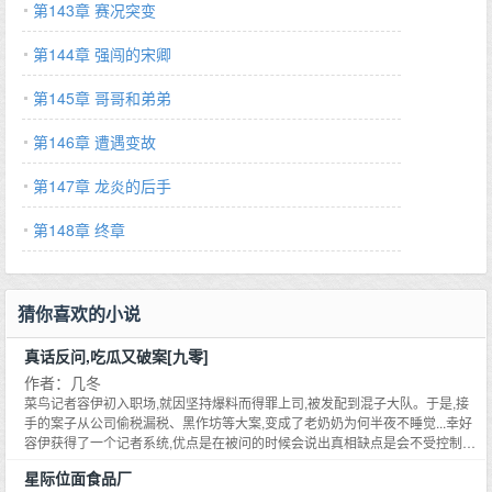
第143章 赛况突变
第144章 强闯的宋卿
第145章 哥哥和弟弟
第146章 遭遇变故
第147章 龙炎的后手
第148章 终章
猜你喜欢的小说
真话反问,吃瓜又破案[九零]
作者：几冬
菜鸟记者容伊初入职场,就因坚持爆料而得罪上司,被发配到混子大队。于是,接
手的案子从公司偷税漏税、黑作坊等大案,变成了老奶奶为何半夜不睡觉...幸好
容伊获得了一个记者系统,优点是在被问的时候会说出真相缺点是会不受控制提
出无厘头的问题。比如离谱地问老奶奶：您养的牛半夜会咬绳子开灯,您考虑把
星际位面食品厂
牛宰了吗？老奶奶老泪纵横：原来如此,我还以为见鬼了,害我不敢睡觉！-直到,