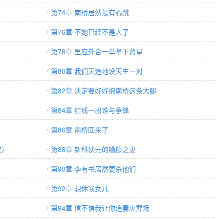
第74章 南桥居然没有心跳
第76章 不她已经不是人了
第78章 里应外合一举拿下蓝星
第80章 我们天造地设天生一对
第82章 决定要好好抱南桥这条大腿
第84章 红线一出谁与争锋
第86章 南桥回来了
完）
第88章 新科状元的糟糠之妻
第90章 李有书居然要杀他们
第92章 想休我女儿
第94章 信不信我让你追妻火葬场