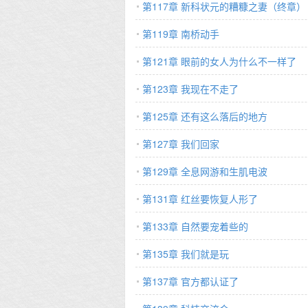
第117章 新科状元的糟糠之妻（终章）
第119章 南桥动手
第121章 眼前的女人为什么不一样了
第123章 我现在不走了
第125章 还有这么落后的地方
第127章 我们回家
第129章 全息网游和生肌电波
第131章 红丝要恢复人形了
第133章 自然要宠着些的
第135章 我们就是玩
第137章 官方都认证了