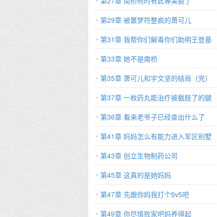
第27章 南桥何时有此等美貌了
第29章 被噩梦符整疯的萧可儿
第31章 我帮你们解毒你们助明王登基
第33章 她不是南桥
第35章 萧可儿和宇文坚的结局（完）
第37章 一枚药丸能治疗被截肢了的腿
第36章 看来老爷子已经查出什么了
第41章 妈妈怎么有能力进入军区别墅
第43章 创立生物制药公司
第45章 这真的是她妈妈
第47章 先跟你妈我打个5v5吧
第49章 你尽情败家吧妈养得起