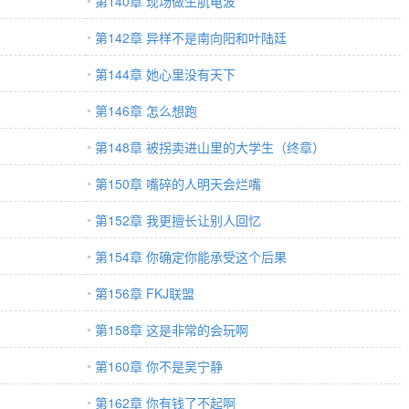
第140章 现场做生肌电波
第142章 异样不是南向阳和叶陆廷
第144章 她心里没有天下
第146章 怎么想跑
第148章 被拐卖进山里的大学生（终章）
第150章 嘴碎的人明天会烂嘴
第152章 我更擅长让别人回忆
第154章 你确定你能承受这个后果
第156章 FKJ联盟
第158章 这是非常的会玩啊
第160章 你不是吴宁静
第162章 你有钱了不起啊