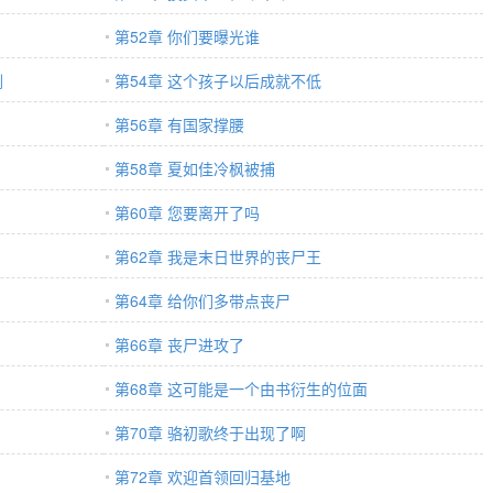
第52章 你们要曝光谁
倒
第54章 这个孩子以后成就不低
第56章 有国家撑腰
第58章 夏如佳冷枫被捕
第60章 您要离开了吗
第62章 我是末日世界的丧尸王
第64章 给你们多带点丧尸
第66章 丧尸进攻了
第68章 这可能是一个由书衍生的位面
第70章 骆初歌终于出现了啊
第72章 欢迎首领回归基地