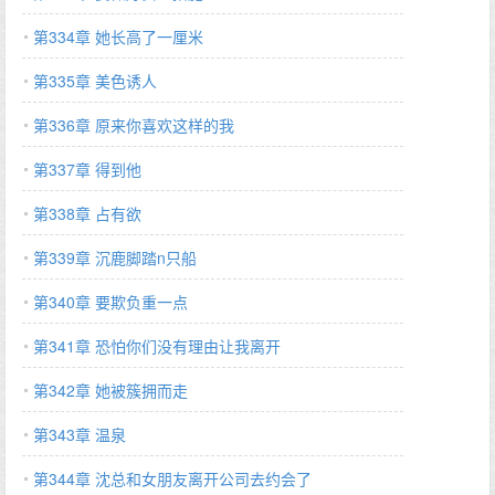
第334章 她长高了一厘米
第335章 美色诱人
第336章 原来你喜欢这样的我
第337章 得到他
第338章 占有欲
第339章 沉鹿脚踏n只船
第340章 要欺负重一点
第341章 恐怕你们没有理由让我离开
第342章 她被簇拥而走
第343章 温泉
第344章 沈总和女朋友离开公司去约会了