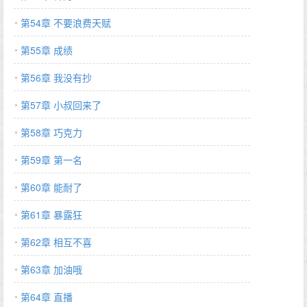
第54章 不要浪费天赋
第55章 成绩
第56章 我没有抄
第57章 小叔回来了
第58章 巧克力
第59章 第一名
第60章 能耐了
第61章 暴露狂
第62章 相互不喜
第63章 加油哦
第64章 直播