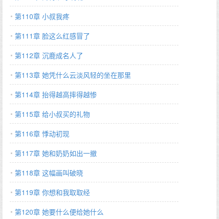
第110章 小叔我疼
第111章 脸这么红感冒了
第112章 沉鹿成名人了
第113章 她凭什么云淡风轻的坐在那里
第114章 抬得越高摔得越惨
第115章 给小叔买的礼物
第116章 悸动初现
第117章 她和奶奶如出一撤
第118章 这幅画叫破晓
第119章 你想和我取取经
第120章 她要什么便给她什么