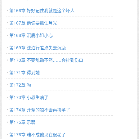
第166章 好好记住我就是这个坏人
第167章 他偏要抓住月光
第168章 沉鹿小姐小心
第169章 沈泊行差点失去沉鹿
第170章 不要乱动不然……会扯到伤口
第171章 得到她
第172章 吻
第173章 小叔生病了
第174章 开荤的狼不会再扮羊了
第175章 示弱
第176章 难不成他现在很老了