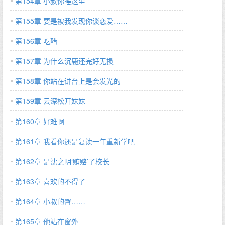
第154章 小叔你睡这里
第155章 要是被我发现你谈恋爱……
第156章 吃醋
第157章 为什么沉鹿还完好无损
第158章 你站在讲台上是会发光的
第159章 云深松开妹妹
第160章 好难啊
第161章 我看你还是复读一年重新学吧
第162章 是沈之明‘贿赂’了校长
第163章 喜欢的不得了
第164章 小叔的臀……
第165章 他站在窗外