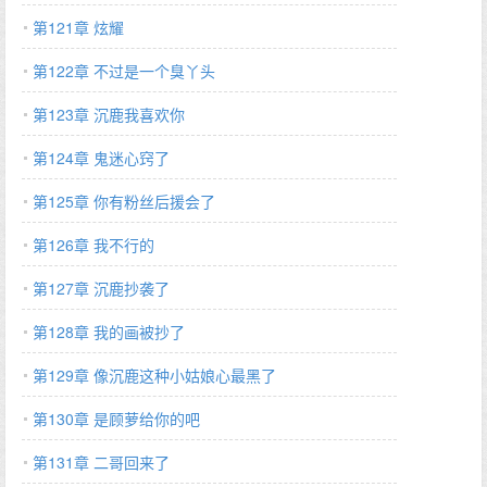
第121章 炫耀
第122章 不过是一个臭丫头
第123章 沉鹿我喜欢你
第124章 鬼迷心窍了
第125章 你有粉丝后援会了
第126章 我不行的
第127章 沉鹿抄袭了
第128章 我的画被抄了
第129章 像沉鹿这种小姑娘心最黑了
第130章 是顾萝给你的吧
第131章 二哥回来了