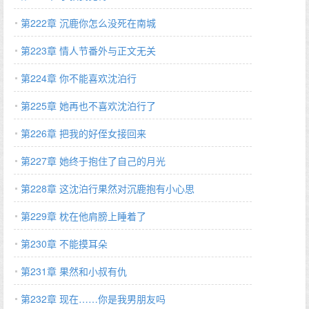
第222章 沉鹿你怎么没死在南城
第223章 情人节番外与正文无关
第224章 你不能喜欢沈泊行
第225章 她再也不喜欢沈泊行了
第226章 把我的好侄女接回来
第227章 她终于抱住了自己的月光
第228章 这沈泊行果然对沉鹿抱有小心思
第229章 枕在他肩膀上睡着了
第230章 不能摸耳朵
第231章 果然和小叔有仇
第232章 现在……你是我男朋友吗