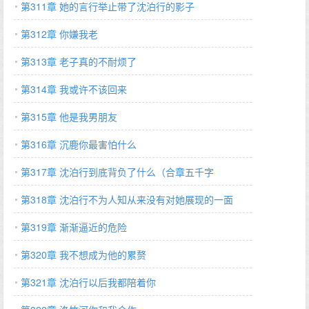
第311章 她的言行举止带了沈泊行的影子
第312章 你嫌我老
第313章 老子真的不耐烦了
第314章 我或许不该回来
第315章 他是我男朋友
第316章 沉鹿你最害怕什么
第317章 沈泊行到底背负了什么（合章五千字
第318章 沈泊行不为人知从来没有对她展现的一面
第319章 渐渐逼近的危险
第320章 我不想成为他的累赘
第321章 沈泊行以后我都陪着你