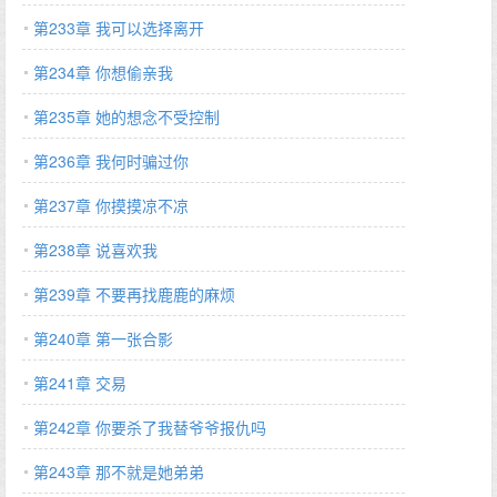
第233章 我可以选择离开
第234章 你想偷亲我
第235章 她的想念不受控制
第236章 我何时骗过你
第237章 你摸摸凉不凉
第238章 说喜欢我
第239章 不要再找鹿鹿的麻烦
第240章 第一张合影
第241章 交易
第242章 你要杀了我替爷爷报仇吗
第243章 那不就是她弟弟