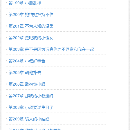
第199章 小鹿乱撞
第200章 她怕她把持不住
第201章 不为人知的温柔
第202章 走吧我的小侄女
第203章 是不是因为沉鹿你才不愿意和我在一起
第204章 小叔好毒舌
第205章 朝他扑去
第206章 敢抱你小叔
第207章 那我给小叔送终
第208章 小叔要过生日了
第209章 骗人的小姑娘