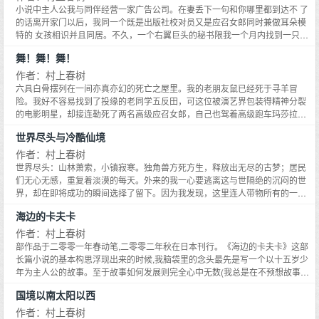
绝了。
小说中主人公我与同伴经营一家广告公司。在妻丢下一句和你哪里都到达不 了
的话离开家门以后，我同一个既是出版社校对员又是应召女郎同时兼做耳朵模
特的 女孩相识并且同居。不久，一个右翼巨头的秘书限我一个月内找到一只背
部带星纹的羊 。但要在日本找一只羊谈何容易！但耳朵漂亮的女友却一口咬定
舞！舞！舞！
此事必定顺利，催我迅 速启程。于是我同女友仅以一张绰号为鼠的朋友寄来的
照片为线索，开始了寻羊冒险 记。
作者：村上春树
六具白骨摆列在一间亦真亦幻的死亡之屋里。我的老朋友鼠已经死于寻羊冒
险。我好不容易找到了投缘的老同学五反田，可这位被演艺界包装得精神分裂
的电影明星，却接连勒死了两名高级应召女郎，自己也驾着高级跑车玛莎拉蒂
葬身大海。孤独的女孩雪和她孤傲的母亲雨，虽然还能在这疯狂世界上勉强生
世界尽头与冷酷仙境
存，可雨的守护神笛克，却也躲不过一场莫名的车祸。度过了一段死亡陪伴的
惊魂日子，我终于在宾馆女服务员由美吉那里找到了安全感，也有了在安静城
作者：村上春树
市过安静生活的具体计划。可是，那第六具白骨到底意味着谁呢？我依然脱不
世界尽头：山林萧索，小镇寂寒。独角兽方死方生，释放出无尽的古梦；居民
出死亡之屋。
们无心无感，重复着淡漠的每天。外来的我一心要逃离这与世隔绝的沉闷的世
界，却在即将成功的瞬间选择了留下。因为我发现，这里连人带物所有的一切
原来全是我的所造。神奇的变形，超绝的想像，荒诞的情节，严肃的主题。村
海边的卡夫卡
上春树最具艺术张力的小说，与《挪威的森林》、《舞！舞！舞》齐名的三大
杰作之一。
作者：村上春树
部作品于二零零一年春动笔,二零零二年秋在日本刊行。《海边的卡夫卡》这部
长篇小说的基本构思浮现出来的时候,我脑袋里的念头最先是写一个以十五岁少
年为主人公的故事。至于故事如何发展则完全心中无数(我总是在不预想故事发
展的情况下动笔写小说),总之就是要把一个少年设定为主人公。这是之于我这
国境以南太阳以西
部小说的最根本性的主题。我笔下的主人公迄今大多数是二十几岁至三十几岁
的男性,他们住在东京等大城市,从事专业性工作或者失业,从社会角度看来,决不
作者：村上春树