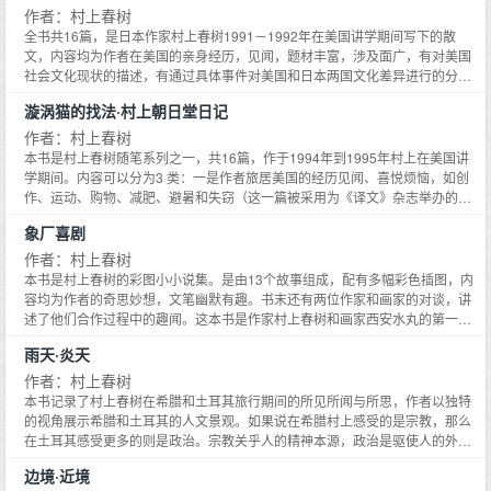
下抱着猫看天，治愈琐碎生活的烦恼忧愁。如果说《大萝卜和难挑的鳄梨》是
作者：村上春树
最美味的乌龙茶，《爱吃沙拉的狮子》就是最美味的寿司。寿司配乌龙茶，炎
全书共16篇，是日本作家村上春树1991－1992年在美国讲学期间写下的散
炎夏日给你带来最清爽纯粹的欢乐。
文，内容均为作者在美国的亲身经历，见闻，题材丰富，涉及面广，有对美国
社会文化现状的描述，有通过具体事件对美国和日本两国文化差异进行的分
析，有作者在美国生活的各种趣闻轶事，还有作者对自已少年时代、恋爱结
漩涡猫的找法·村上朝日堂日记
婚、成名前开酒吧谋生以及家庭生活、夫妻关系的回顾等等。本书风格一如他
的小说，即生动、机智、幽默，又不乏深入的思考，是一本可读性强的有趣小
作者：村上春树
书。他坦言自己高中时代不怎么用功，一味和女孩厮混、泡酒吧、打麻将，甚
本书是村上春树随笔系列之一，共16篇，作于1994年到1995年村上在美国讲
至吸烟，补习了一年才考进早稻田大学文学院的戏剧专业。考上后还是不太用
学期间。内容可以分为3 类：一是作者旅居美国的经历见闻、喜悦烦恼，如创
功，找工作面试时被人一口回绝，气得他差点儿破口大骂（《金字塔景
作、运动、购物、减肥、避暑和失窃（这一篇被采用为《译文》杂志举办的卡
观》）。他自嘲几年大学生活惟一的收获就是谈恋爱得到了现在的夫人阳子
西欧杯日语翻译竞赛的原文）、挨骂等，二是关于猫、鸭、章鱼、信天翁等动
象厂喜剧
（有人考证说是《挪威的森林》中绿子的原型）。而且他没毕业就结了婚，婚
物的趣谈，三是此间他在世界各地的旅游，包括鲜为人知的中国东北之行。这
后东筹西借千辛万苦开了一间酒吧，像拉车的马一样起早贪晚干了七年。每天
一时期村上对美国社会冷静、严肃的观察评论，已经写在《终究悲哀的外国
作者：村上春树
一大早就要把一袋子元葱细细切碎，因而练就了一手切元葱不流泪的绝活
语》一书中，本书着重描写他的日常生活，为此，村上有意调换笔调，文字轻
本书是村上春树的彩图小小说集。是由13个故事组成，配有多幅彩色插图，内
（《远离卷心菜卷》）。他还详细谈了四十岁以后为保持男孩形象所做的般般
松随意，无拘无束，处处体现出他特有的幽默感、观察力和想象力。阳子夫人
容均为作者的奇思妙想，文笔幽默有趣。书末还有两位作家和画家的对谈，讲
努力和由此产生的种种烦恼。这些主要篇幅写的是美国，其中有关日本和美国
的照片里有国内读者难得一见的村上形象，尤其珍贵。
述了他们合作过程中的趣闻。这本书是作家村上春树和画家西安水丸的第一次
的比较，读来尤其有趣。
合作。书中的《镜中的火烧云》，插图竟然是水瓶和水杯，而《双胞胎镇的双
雨天·炎天
胞胎大会》，插图竟然是飞机和汽车。双方随随便便地一凑，便有了这本漂亮
的超短篇小说集。
作者：村上春树
本书记录了村上春树在希腊和土耳其旅行期间的所见所闻与所思，作者以独特
的视角展示希腊和土耳其的人文景观。如果说在希腊村上感受的是宗教，那么
在土耳其感受更多的则是政治。宗教关乎人的精神本源，政治是驱使人的外在
力量。此次旅途中村上对二者的体验和思考，融入了他后来的长篇巨著《奇鸟
边境·近境
行状录》之中。可以说，旅行不仅产生了游记，也间接催生了他的小说。只是