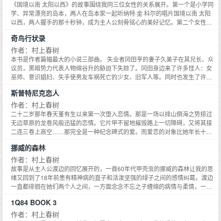
是评价高的人,或者莫如说:是在游离于社会主流之外的地方生活的人们。可是他
《国境以南 太阳以西》的故事围绕我同三位女性的关系展开。第一个是小学同
们自成一统,有不同于他人的个人价值观。在这个意义上,他们保有一贯性,也能
学、异常漂亮的岛本，两人在岛本家一起听纳特·金·科尔的唱片国境以南 太阳
根据情况让自己成为强者。以前我所描写的大体是这样的生活方式、这样的价
以西，两人握手的那十秒钟，成为主人公刻骨铭心的美好记忆。第二个女性是
值观,以及他们在人生旅途中个人经历过的人与事、他们视野中的这个世界的形
的高中同学泉，与她的交往总是伴随着无法推心置腹的焦躁，我转而追求肉体
奇鸟行状录
态。
的结合，却被拒绝，不久我同泉的表姐发生性关系，泉得知后愤然离去。第三
个女性是三十岁在旅行中认识的有纪子，结婚后我们开了两间酒吧，有了两个
作者：村上春树
女儿，过上了一般认为的幸福生活。但岛本在相隔十八年突然出现……这部小
本书是作者篇幅最大的小说三部曲。 失业者冈田亨的妻子久美子在其兄长、众
说不妨说是一个人的成长史：追求得到之日即其终止之时，寻觅的过程亦即失
议员，黑暗势力代表人物绵谷升的胁迫下失踪了。冈田身边来了许多怪人：女
却的过程。
巫师、意识娼妇、失手使男友车祸死亡的少女、旧军人等。同时也发生了许多
怪事。冈田到一口深井里冥思苦想后，出来在奇怪的母子肉豆蔻、肉桂的帮助
斯普特尼克恋人
下向绵谷升挑战，在虚幻中将其击伤，久美子又在现实中将其杀死。本书色彩
诡异，规模宏大，虚实交叉，被称为当代的一千零一夜。 本书在1997年曾由
作者：村上春树
译林出版，在读者中已具有一定影响。
二十二岁那年春天堇有生以来第一次堕入恋情。那是一场以排山倒海之势掠过
无边草原的龙卷风般迅猛的恋情。它片甲不留地摧毁路上一切障碍，又将其接
二连三卷上高空……那完全是一种纪念碑式的爱。而爱恋的对象比她年长十七
岁，已婚，且同是女性。这是村上春树1999年新作《斯普特尼克恋人》的开
挪威的森林
头。小说情境依然那么孤独、空虚、无奈、苦闷和怅惘，而作者的笔触则更神
奇地指向自己——自己究竟是什么？归宿在何方？在这个意义上，这是一部自
作者：村上春树
我质疑、自我守望、自我探求的小说，同性恋只是其借用的外衣。
故事是从主人公渡边的回忆展开的，一首60年代甲壳虫的挪威的森林让我的思
绪又回到了18年前患有精神病的直子和活泼坚强的绿子之间的感情纠葛。渡边
一直都徘徊在她们两个人之间，一方面念念不忘之子缠绵的病情与柔情，一方
面又难以抗拒绿子大胆的表白和迷人的活力。最后直子自杀身亡，渡边开始独
1Q84 BOOK 3
自摸索此后的人生。
作者：村上春树