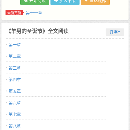
开始阅读
加入书架
直达底部
远有能力用他的文字来带着你上天入地。26幅令人爱不释手的精美
插图，出自日本著名漫画、插图画家佐佐木Maki之手，他的海报亦
第十一章
最新更新
是村上春树当年珍藏之一，故村上特别找他画出自己心目中的羊男
世界。配合着精美插图，故事显得更加生动有趣。可以让早已走出
《羊男的圣诞节》全文阅读
童年的你再次重温童话的美梦，给你一份轻松愉快的心情，具有很
升序↑
强的可读性。…
第一章
第二章
第三章
第四章
第五章
第六章
第七章
第八章