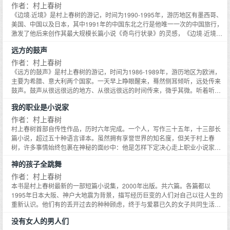
小说中的村上是门内影影绰绰的村上，旅途中的村上更是门外真真切切的村
作者：村上春树
上。
《边境·近境》是村上春树的游记，时间为1990-1995年，游历地区有墨西哥、
美国、中国以及日本，其中1991年的中国东北之行是他唯一一次的中国旅行，
激发了他后来创作其最大规模长篇小说《奇鸟行状录》的灵感，《边境·近境》
对他的创作生涯意义犹为重大。村上的游记具有个人特色，他几乎不写人所熟
远方的鼓声
知的名胜古迹，而是与普通居民共同生活，描写他们的日常工作、饮食起居
等，以及他们的所思所想，富有深度感，对读者了解这些国家的真实状况有很
作者：村上春树
大帮助，文笔也幽默有趣，可读性很强。
《远方的鼓声》是村上春树的游记，时间为1986-1989年，游历地区为欧洲，
主要为希腊、意大利两个国家。一天早上睁眼醒来，蓦然侧耳倾听，远处传来
鼓声。鼓声从很远很远的地方、从很远很远的时间传来，微乎其微。听着听
着，我无论如何都要踏上漫长的旅途——作者听得的微乎其微的远方的鼓声，
我的职业是小说家
最终成了您手头上这部可触可观的《远方的鼓声》。村上的游记具有个人特
色，他几乎不写人所熟知的名胜古迹，而是与普通居民共同生活，描写他们的
作者：村上春树
日常工作、饮食起居等，以及他们的所思所想，富有深度感，对读者了解这些
村上春树首部自传性作品，历时六年完成。一个人，写作三十五年，十三部长
国家的真实状况有很大帮助，文笔也幽默有趣，可读性很强。
篇小说，超过五十种语言译本。虽然拥有享誉世界的知名度，但关于村上春
树，许多事情始终包裹在神秘的面纱中：他是怎样下定决心走上职业小说家之
路？对他来说，人生中幸福的事是什么？究竟如何看待芥川奖与诺贝尔文学
神的孩子全跳舞
奖…小说家看似风光，却是份孤独的职业。三十五年来，村上春树在孤独中编
织着美妙动人的故事。他以十二章肺腑之言，真挚诚恳又不失幽默地讲述自己
作者：村上春树
写作道路上的故事，和追逐梦想与幸福的人生往事。不论是作为声名显赫的作
本书是村上春树最新的一部短篇小说集，2000年出版。共六篇。各篇都以
家，还是认真生活的普通人，他的故事都为人们带来信心和勇气。《我的职业
1995年日本大阪、神户大地震为背景，描写经历巨变的人们对自己以往人生的
是小说家》就是村上春树热爱生活、追求梦想的真实写照。
重新认识。他们有的丢开过去的种种顾虑，终于与爱慕已久的女子共同生活，
有的终于吐露了久积胸中的郁闷，获得了精神的自由；有的小人物在巨变面前
没有女人的男人们
发现了自己的力量，干出了惊天动地的壮举。本书体现了村上春树对人生的深