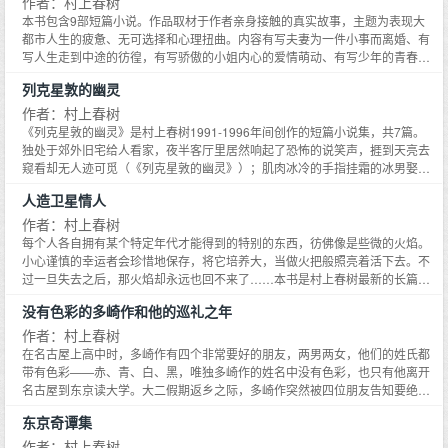
作者：村上春树
SELECTED LOVE STORIES》（2013年9月）中，曾用英文发表在《纽约
开有趣的星期二女郎，在死胡同里干起寻猫的无聊色勾当。要是世上的人全部
本书包含9部短篇小说。作品取材于作者亲身接触的真实故事，主题为表现大
客》上。海外授权时特地将这篇加入本书。睁眼醒来，他发现自己在床上变成
像你这样，世界怕是要变得一塌糊涂。在妹妹如此指责之后，玩世不恭的我，
都市人生的疲惫、无可选择和心理扭曲。内容有写夫妻为一件小事而离婚、有
了格里高尔•萨姆沙。这里是哪里？往下该做什么？萨姆沙全然摸不着头脑。到
终于也转起了我们到底要往什么地方去的念头。
写人生走到中途的彷徨，有写骄傲的小姐内心的爱情萌动、有写少年的青春冲
底发生了什么呢？人们去哪里？一无所知。门铃不经意间响起，一个个子小小
动、残疾者内心的奋起企求，也有幽默故事。风格上都幽默有趣，为村上春树
的佝偻女孩出现在门外……7、《没有女人的男人们》：专为本书所写，属于
列克星敦的幽灵
的早期作品，但展现了他一贯的写作手法。村上春树以现实主义手法创作的小
即兴之作。村上在前言中提到，写作这篇有一些个人性的写作契机。某天半
说，长篇中只有《挪威的森林》，短篇集中则是这本《旋转木马鏖战记》。这
作者：村上春树
夜，忽然接到一个电话，是自己14岁时爱上的女人的丈夫打来的，告知她自杀
部短篇集是在《挪威的森林》（1987）之前的 1985年出版的，作为手法可以
《列克星敦的幽灵》是村上春树1991-1996年间创作的短篇小说集，共7篇。
去世了。
说是《挪威的森林》的前奏。村上春树后来自己也承认如果没有这次实践，恐
独处于郊外旧宅给人看家，夜半客厅里居然响起了恐怖的说笑声，捱到天亮去
怕永远不可能写出《挪威的森林》那部现实主义长篇。
窥看却无人迹可觅（《列克星敦的幽灵》）；肌肉冰冷的手指挂霜的冰男娶到
了娇妻已是大幸，当上了冷库保管员也算是人尽其才，可他还不安分偏要去南
人造卫星情人
极生活定居（《冰男》）；近乎完美的妻子偏生有购衣癖，一个房间整个改建
成了衣装室，待她死后那密密麻麻的衣服真叫他愁死（《托尼瀑谷》）；我的
作者：村上春树
好友刚被台风卷走，却又横浮在第二波巨浪的浪尖上冲我咧嘴一笑，这一笑吓
每个人各自拥有某个特定年代才能得到的特别的东西，彷佛像是些微的火焰。
得我四十年连游泳都怕见（《第七位男士》）……这些作品构思新颖奇特、诡
小心谨慎的幸运者会珍惜地保存，将它培养大，当做火把般照亮着活下去。不
异，充满神秘恐怖色彩，与作者其它作品风格上较有区别，是他受美国文学影
过一旦失去之后，那火焰却永远也回不来了……本书是村上春树最新的长篇恋
响的产物。其中《列克星顿时的幽灵》和《冰男》曾收入漓江出版社的短篇小
爱推理小说，故事描写一位22岁女孩小菫有生以来第一次开始恋爱。就像笔直
没有色彩的多崎作和他的巡礼之年
说集《象的失踪》中。
扫过广大平原的龙卷风一般热烈的恋爱。那将所到之处一切有形的东西毫不保
留地击倒，一一卷入空中，蛮不讲理地撕裂，体无完肤地粉碎。而且刻不容缓
作者：村上春树
毫不放松地掠过大洋，毫不慈悲地摧毁高棉的吴哥窟（Angkor Wat），热风将
在名古屋上高中时，多崎作有四个非常要好的朋友，两男两女，他们的姓氏都
印度丛林中整群可怜的老虎烧焦，并化为波斯沙漠中的狂沙暴，将某个地方少
带有色彩——赤、青、白、黑，唯独多崎作的姓名中没有色彩，也只有他离开
数民族的城邦要塞都市整个掩埋在沙里。一个壮观的纪念碑式恋爱。至于恋爱
名古屋到东京读大学。大二假期返乡之际，多崎作突然被四位朋友告知要绝
对象则是比小菫大17岁的已婚者，再补充说明的话，是一位女性。这是一切事
交，对原因没有任何说明。他深受打击，几至形销骨立，许久许久才恢复过
东京奇谭集
情开始的地方，也（几乎）是一切事情结束的地方。然而，在这样深刻的同性
来。十六年来，他们始终没有见面.如今已经三十六岁的多崎作，在女朋友的劝
之爱里，读者亦可瞥见作者刻意放入的异性爱恋，这些欲言又止的莫名情愫，
告下，终于下决心去拜访抛弃自己的四个朋友，弄清真相。由此开始他的巡礼
作者：村上春树