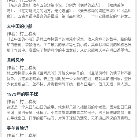
搀杂揉合而成一股朦胧谜样的结局，再再试探着村上迷的阅读品位
之年。当最后一块拼图集齐，谜底揭开，十六年前的秘密、十六年间的变化，
《东京奇谭集》收有五部短篇小说，分别为《偶然的旅人》、《哈纳莱伊
以及十六年后的结局，都令人唏嘘伤痛。
湾》、《在可能找见的地方，无论哪里》、《天天移动的肾脏石块》和《品川
猴》。五篇奇谭中最奇的是最后一篇《品川猴》。一个叫安藤瑞纪的年轻女子
得了一种忘名症，每星期有一两次想不起自己的名字，几经周折，查明忘名症
去中国的小船
起因于一只猴……虽说是奇谭，但村上春树在小说中讨论的仍然是形而上的人
生问题。谭通谈，奇谭即奇谈、奇闻之意。众所周知，村上小说的篇名大多声
作者：村上春树
东击西，避实就虚，而这部短篇集却表里如一，果然是发生在东京的奇谭。小
《去中国的小船》是村上春树最早的短篇小说集，收入穷婶母的故事、纽约煤
说通过偶然性突出了人生命运的神秘感。在这部短篇集里，村上春树一如既
矿的悲剧、袋鼠通讯、下午最后的草坪等七篇小说，其幽默和深沉的风格已展
往，依然在不动声色地拆除着现实与非现实或此岸世界与彼岸世界之间的篱
现于作品中。我丢失了楚楚可怜的中国女孩，从此只能每天坐在港口遥望地平
笆，依然像鹰一样在潜意识王国上空盘旋着，寻找更深更暗的底层，依然力图
线，苦等着去中国的小船；我身边的朋友接连死去，未死者也犹如封进了坍塌
且听风吟
从庸常的世俗生活中剥离出灵魂信息和人性机微。
的纽约煤矿，静等着空气的枯竭。 但我并没有丧失生活的希望，尽管我设想的
穷婶母社会还远在1980年；我也没有忘记时不时跟生活开个玩笑，在悉尼肮脏
作者：村上春树
的绿色大街当一回滑稽侦探。 村上春树最早的短篇小说集。村上春树的深沉，
村上春树是以中篇《且听风吟》开始文学创作的。《且听风吟》的情节并不很
村上春树的幽默，凝聚于此。在日本当代作家中，村上春树的确是个不同凡响
复杂。我在酒吧喝酒，去卫生间时见一少女醉倒在地，遂就其护送回家，翌日
的存在，一颗文学奇星。短短十几年时间里，他的作品便风行东瀛列岛。本书
少女发现自己一丝不挂，斥责我侮辱了她，我有口难辩。但几天后，两人逐渐
是他的又一力作。
亲密……不料我寒假回来，少女已无处可寻，只好一个人坐在原来两人坐过的
1973年的弹子球
地方怅怅地望着大海。《且听风吟》荣获第二十二届群像新人奖。有评委认
为：每一行都没有多费笔墨，但每一行都有微妙的意趣！这是村上春树的成名
作者：村上春树
作，在日本已售出一百四十余万册。
这还是一个入口与出口的故事。就象那只进入捕鼠器的小老鼠，因为出口已经
关闭，第四天早上死掉了。小老鼠就是城市青年的例子，男主角也即是鼠，他
在寻找出口。详尽的细节描写，对弹子球机的迷恋，无不透出深深的寂寞和迷
茫。曾在挪威森林出现的直子在这里只在第一节中提到，但感觉她的影子深深
寻羊冒险记
地笼罩住了全文。鼠忘不掉对直子的爱。他把自己封存在一个只容自己容身的
洞里面，封存在弹子机游戏里面。持续不断的弹子机游戏把他与周围的世界隔
作者：村上春树