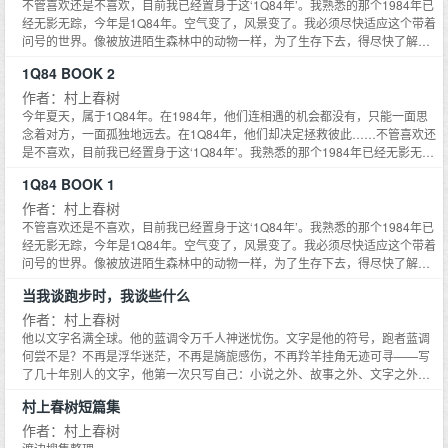
不管喜欢还是不喜欢，目前我已经置身于这‘1Q84年’。我熟悉的那个1984年已
经无影无踪，今年是1Q84年。空气变了，风景变了。我必须尽快适应这个带着
问号的世界。像被放进陌生森林中的动物一样，为了生存下去，得尽快了解并
顺应这里的规则。《1Q84》写一对十岁时相遇后便各奔东西的三十岁男女，相
1Q84 BOOK 2
互寻觅对方的故事，并将这个简单故事变成复杂的长篇。我想将这个时代所有
世态立体地写出，成为我独有的综合小说。超越纯文学这一类型，采取多种尝
作者：村上春树
试。在当今时代的空气中嵌入人类的生命。——村上春树
今年夏天，属于1Q84年。在1984年，他们连相遇的机会都没有，只能一面思
念着对方，一面孤独地远去。在1Q84年，他们却决定拯救彼此……不管喜欢还
是不喜欢，目前我已经置身于这‘1Q84年’。我熟悉的那个1984年已经无影无
踪，今年是1Q84年。空气变了，风景变了。我必须尽快适应这个带着问号的世
1Q84 BOOK 1
界。像被放进陌生森林中的动物一样，为了生存下去，得尽快了解并顺应这里
的规则。《1Q84》写一对十岁时相遇后便各奔东西的三十岁男女，相互寻觅对
作者：村上春树
方的故事，并将这个简单故事变成复杂的长篇。我想将这个时代所有世态立体
不管喜欢还是不喜欢，目前我已经置身于这‘1Q84年’。我熟悉的那个1984年已
地写出，成为我独有的综合小说。超越纯文学这一类型，采取多种尝试。在当
经无影无踪，今年是1Q84年。空气变了，风景变了。我必须尽快适应这个带着
今时代的空气中嵌入人类的生命。——村上春树
问号的世界。像被放进陌生森林中的动物一样，为了生存下去，得尽快了解并
顺应这里的规则。《1Q84》写一对十岁时相遇后便各奔东西的三十岁男女，相
当我谈跑步时，我谈些什么
互寻觅对方的故事，并将这个简单故事变成复杂的长篇。我想将这个时代所有
世态立体地写出，成为我独有的综合小说。超越纯文学这一类型，采取多种尝
作者：村上春树
试。在当今时代的空气中嵌入人类的生命。
他以文字名满全球。他的蓝调令万千人神迷忧伤。文字是他的符号，跑者蓝调
何尝不是？不再是浮华迷茫，不再是旖旎感伤，不再羚羊挂角无迹可寻——写
了几十年别人的文字，他第一次只写自己：小说之外、故事之外、文字之外，
均是不施雕琢娓娓道来，清淡如云，宁静如水……
村上春树短篇集
作者：村上春树