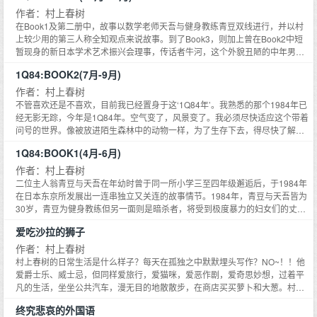
否杀了喜喜，五反田则回答正在就此考虑：我杀了喜喜，还是没杀？翌日报
作者：村上春树
载：大明星五反田驱奔驰车入海，自杀身亡。我于是离开东京，重返北海道那
在Book1及第二册中，故事以数学老师天吾与健身教练青豆双线进行，并以村
家宾馆寻找前一段奇遇的续篇。
上较少用的第三人称全知观点来说故事。到了Book3，则加上曾在Book2中短
暂现身的新日本学术艺术振兴会理事，传话者牛河，这个外貌丑陋的中年男
子，堪称背面人物的牛河，以西贝流士协奏曲姿态加入天吾，青豆，编织出
1Q84:BOOK2(7月-9月)
Book3独特的三重奏。以三线故事进行。Book3叙述青豆终究没有扣下扳机，
并决定以原来的名字，原来的面貌再多活一段时间，直到与天吾相会的那一天
作者：村上春树
来临。天吾和青豆到底能不能见面，日本NHK的收费员为什么会对天吾，青
不管喜欢还是不喜欢，目前我已经置身于这‘1Q84年’。我熟悉的那个1984年已
豆，甚至牛河都知之甚详，这里到底是1984年或1Q84年呢？
经无影无踪，今年是1Q84年。空气变了，风景变了。我必须尽快适应这个带着
问号的世界。像被放进陌生森林中的动物一样，为了生存下去，得尽快了解并
顺应这里的规则。《1Q84》写一对十岁时相遇后便各奔东西的三十岁男女，相
1Q84:BOOK1(4月-6月)
互寻觅对方的故事，并将这个简单故事变成复杂的长篇。我想将这个时代所有
世态立体地写出，成为我独有的综合小说。超越纯文学这一类型，采取多种尝
作者：村上春树
试。在当今时代的空气中嵌入人类的生命。在1Q84年，他们却决定拯救彼
二位主人翁青豆与天吾在年幼时曾于同一所小学三至四年级邂逅后，于1984年
此……
在日本东京所发展出一连串独立又关连的故事情节。1984年，青豆与天吾皆为
30岁，青豆为健身教练但另一面则是暗杀者，将受到极度暴力的妇女们的丈夫
送至死亡的世界。天吾的职业为升大学的补习班数学教师，另一面是一位作
爱吃沙拉的狮子
家，但只有写过专栏而未出版正式的作品。青豆与天吾皆于某一时间点进入
1Q84年，青豆为了区别与之前世界的不同，自行命名当年为1Q84年。1Q84年
作者：村上春树
与1984年主要差异在于天空有一大一小的两个月亮，并出现一些于1984年并
村上春树的日常生活是什么样子？每天在孤独之中默默埋头写作？NO~！！他
未发生的历史事件。
爱爵士乐、威士忌，但同样爱旅行，爱猫咪，爱恶作剧，爱奇思妙想，过着平
凡的生活，坐坐公共汽车，漫无目的地散散步，在商店买买萝卜和大葱。村上
春树在《爱吃沙拉的狮子》中写下这些温馨的细节，52则随笔流露出难能可贵
终究悲哀的外国语
的趣味和性情，配以大桥步52幅可爱插画，温暖又自由自在，读起来像在屋檐