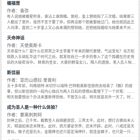
楣福晋
养生哦。寻人任务,其他崽崽抓瞎,嘉宾着急。许景：期待这小崽子还不如我自己
上,这局肯定得输。许岁岁安慰哥哥：哥哥别急,我很快就会找到你哒。她掏出铜
作者：香弥
币,随手一抛,五分钟就找到哥哥。许景：？？网友：这不科学！古宅频出灵异事
有人说她被楣星附身，谁沾上谁倒楣。曾经，皇上替她指了三次婚，结果那三
件,嘉宾们吓得瑟瑟发抖,许景嘴硬腿软地挡在妹妹身前。许岁岁安慰哥哥：哥哥
人都出了意外，虽然不至于要了命，但再没那个胆敢娶她过门，她也就因此乏
别怕,只是一个厉鬼而已~她符箓一扬,邪灵退去。许景：草,我妹竟是大佬？！网
人问津，直到二十岁皇上又心血来潮的想到她，还把她指婚给与她素来不对盘
友：？？？看着自己四体不勤,五谷不分的倒霉哥哥,许岁岁担忧地捧着脸。生活
的世擎贝勒，她以为这次肯定跟前三次一样无疾而终，便没太放在心上，谁知
天命神话
不易,岁岁叹气。自己的笨蛋哥哥能怎么办？宠着呗。网友怒吼：这哪里是哥哥
道他命硬得很，什么意外也没有发生，最可恶的是，身为皇上跟前的大红人，
带崽,这分明是崽崽带哥！笨蛋哥哥怎么配！最近一直水逆,黑料缠身的暴躁顶流
他的聘礼居然是咸鱼加酸菜！气不过，她拿木碗和木柴，外带两万五千两的债
作者：天使奥斯卡
摇身一变,好运连连。不仅代言拿到手软,剧本纷至沓来,就连黑粉都看在妹妹的
务当嫁妆，就盼看到他变脸，没想到，他倒是爽快的收下，但也放话，新婚夜
天命是什么？是什么在冥冥之中主宰着千年来的朝代更替，气运变化？当方知
面子上对他温柔不已。曾经最讨厌小孩的许景冷哼炫耀：没错,我就是是个废物,
要整得她惨兮兮，记起他曾把两名小妾打断腿的坏名声，实在不能怪她异想天
晓跌入五胡乱华这个时代之后，就发现自己一步步的卷入了这个隐藏在历史背
我们家全靠妹妹。我妹妹就是最聪明最可爱的,没有人能够抗拒岁岁！呵,你们就
开的在交杯酒下药把自己跟他给迷昏，只是，她都做到这地步了，为什么还是
后的大秘密当中。 鲜卑的圣女，大豪的野蛮女儿，羯人的遗族，羌人氐人匈奴
是酸,谁让我有个天才大佬妹妹,你们没有！网友：可恶,又被这个臭不要脸的炫
被他吃干抹净……
人的女孩子，东晋王谢家血统高贵的贵女。都陪着方知晓一起经历了这场冒
妹狂魔装到了！#笨蛋顶流和他的天才妹妹#顶流天天都在被打脸的路上#真香
斯佳丽
险。如果说淝水之战是历史上的一个神话，无论从哪种角度来看，胡人都将最
虽迟必到排雷：1.哥哥有cp,女主成年前不会有关于太多感情线的描写。2.作者
后主宰整个天下。雄武的苻坚大帝怎么就突然同时犯下了那么多错误，出现了
作者：亚历山德拉·里普利
可能会经常性修文,入v的话,盗版会和正版有很大差距的暂定为每天晚上十一点
那么多不可思议的失误？方知晓就在这个神话中。 他有意无意的，引导了这个
五十多年前，玛格丽特·米切尔以瑞特·巴特勒离斯佳丽而去结束了《飘》的故
左右的时候更新,入v后会日更一万
神话。
事，但以斯佳丽的一段内心独白为两人日后的感情纠葛埋下了一个伏笔：……
明天我要想出个办法来重新得到他，不管怎么说，明天就是另外一天了。时隔
半世纪后，亚历山德拉·里普利从几百人中被选中，续写《飘》，她数易其稿，
成为圣人是一种什么体验？
终于写出了明天的故事：《飘》续集《斯佳丽》。本书于1991年9月25日在全
世界几十个国家以不同的文字同时出版。作者在书中淋漓尽致地展现了斯佳丽
作者：要离刺荆轲
对巴特勒、对故乡爱尔兰、对爱尔兰的亲人们既爱且恨的复杂心理，其中不乏
封神之后，已千年。截教圣人自困碧游宫，三界太平。此时，燃灯古佛尚未入
扣人心弦、催人泪下的描写。作者里普利不无得意地说，《斯佳丽》不失为一
灭，释迦如来还未降生。此时，西方婆娑世界，还未开辟。此时，八戒还是天
本好书。但是对比起玛格利特·米切尔的原著还是逊色了很多。电影在灯光上不
蓬仙，猴子还是石头，金箍棒也还只是定海神针，就连金蝉子，也只是一只金
够亮，与原著电影的灯光相差太大。布景上也不够好，演员包括演技都没有原
蝉。碧游宫中的通天教主，却已悄然开启了一段奇妙之旅，与来自现代的便利