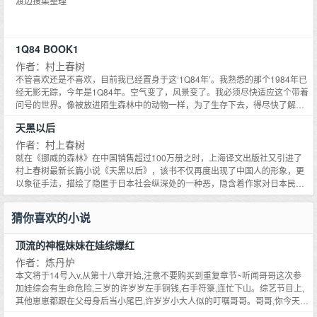
渡边搜集整理
1Q84 BOOK1
作者：村上春树
不管喜欢还是不喜欢，目前我已经置身于这‘1Q84年’。我熟悉的那个1984年已
经无影无踪，今年是1Q84年。空气变了，风景变了。我必须尽快适应这个带着
问号的世界。像被放进陌生森林中的动物一样，为了生存下去，得尽快了解并
顺应这里的规则。《1Q84》写一对十岁时相遇后便各奔东西的三十岁男女，相
天黑以后
互寻觅对方的故事，并将这个简单故事变成复杂的长篇。我想将这个时代所有
世态立体地写出，成为我独有的综合小说。超越纯文学这一类型，采取多种尝
作者：村上春树
试。在当今时代的空气中嵌入人类的生命。——村上春树
就在《挪威的森林》在中国销售超过100万册之时，上海译文出版社又引进了
村上春树最新长篇小说《天黑以后》，该书不仅再度出现了中国人的形象，更
以象征手法，描绘了隐匿于日本社会纵深处的一种恶，隐含着作家对日本民族
的批判和对于这个民族未来向何处去的担忧。 《天黑以后》仍然采用村上春树
最擅长的平行线结构，以即将去北京留学的女孩玛丽救助一名被日本恶客凌辱
猜你喜欢的小说
的中国女孩这一情节展开故事。与我们熟悉的村上小说不同，《天黑以后》不
再是创造都市的落寞或奇遇，不再是把玩孤独，取代西方爵士乐和窗外霏霏细
顶流的神棍妹妹在娃综爆红
雨的是深夜11时52分开始发生在一座现代化大都市里的恶———因受害一方不
敢报警而可能永远消失在异国夜幕下的恶，掩盖在衣冠楚楚下的普通人的恶。
作者：炼丹炉
本文将于14号入v,从第十八章开始,注意不要购买到重复章节~听闻哥哥这次参
加娃综会有生命危险,三岁的许岁岁左手铜钱,右手符箓,连忙下山。综艺节目上,
其他崽崽都跟在父母身后当小尾巴,许岁岁小大人似的叮嘱哥哥。哥哥,你今天有
血光之灾,出门先迈左脚哦。哥哥,天气冷了,别喝凉水啦,你这个年纪,要泡枸杞茶