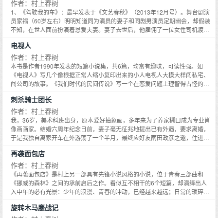
层思考，被评价为是村上春树的转折期之作。
作者：村上春树
1、《驾驶我的车》：最早发表于《文艺春秋》（2013年12月号）。舞台剧演
员家福（60岁左右）明明知道同为演员的妻子和同剧男演员定期幽会，却假装
不知，在世人面前扮演着恩爱夫妻。妻子去世后，他雇佣了一位女性司机渡
利。相处中，他开始逐渐和渡利交流自己的内心世界，追问是否去世的妻子非
电视人
和那个男人保持关系不可。2、《昨天》（披头士的一首歌曲的名字）：最早
发表于《文艺春秋》（2014年1月号）。木樽和我是同年级，他出身于东京都
作者：村上春树
大田区田园调布，却能说得一口字正腔圆的关西腔，我们俩在打工时相识，从
本书是作者1990年发表的短篇小说集，共6篇，均富有趣味，可读性强。如
此开始了一场奇妙的文化交流。木樽有个小学起就青梅竹马的女友，却只因自
《电视人》写几个像根据正常人缩小复印出来的小人电视人大模大样闯私宅、
己没有考上大学而始终无法将这段深沉真挚的感情更进一步。16年后，两人天
闯公司的故事。《我们时代的民间传说》写一个在恋爱问题上理智得古怪的女
各一方，各自孤单，走不到一起，又彼此无法忘怀。3、《独立器官》：最早
孩，她爱上了她的男同学，却不肯和他结婚，理由是按世间的一般潮流，女人
刺杀骑士团长
发表于《文艺春秋》（2014年3月号）。我的朋友美容整形医生渡会信奉独身
应该和年长几岁的人结婚。同时，她却和他预约了婚后的幽会，理由是以处女
主义，他在失去生命时还在叩问自己到底算什么。他一世风流不羁，却也在52
结婚，婚后再无须处女了。结果，等到那一天真的到来，他却再也热不起来
作者：村上春树
岁时不可避免地陷入一场热恋，爱上一个已婚女子，结果这个女人不仅抛弃了
了。《眠》写一个已婚女子整整失眠了一个月，她却品尝到了失眠的快意，因
我，36岁，美术科班出身，原本爱好抽象画，多年来为了养家糊口成为专业肖
自己的丈夫，也抛弃了他，最终和第三个男人不知所踪，渡会得知后万念俱
为人生扩大至了三分之一。本书体现了作者卓越的想象力，各篇无不出人意
像画画家。结婚六周年纪念日前，妻子毫无征兆地提出已有外遇，要求离婚，
灰，郁郁而终。也许，男女在交往恋爱时，使用的都是不同于自己本人的独立
表，想落天外。
于是我独自离家开车在外游荡了一个半月，最终应好友雨田政彦之邀，住进小
的器官，用的都是自己无法掌控的另一张面孔。4、《山鲁佐德》：最早发表
田原郊外山间其父雨田具彦的旧居兼画室，期待通过环境的改变调整心情。奇
于《MONKEY》（2014年春季刊vo1.2）。羽原被关在远离大陆的一个孤岛
再袭面包店
妙的事件就发生在搬家后不到八个月的时间里。雨田政彦帮我介绍了山下绘画
house上，在和女联络员产生恋情之后，每次发生关系，女联络员就像一千零
班任教的工作，我和班里的两位人妻先后成了情人，经神秘邻居免色的精心策
作者：村上春树
一夜里的王妃一样，会为他讲述一个意味深长、妖娆魅惑的故事，羽原为此神
划,和班上的少女真理惠也建立了密切联系。房子主人雨田具彦是著名日本画画
《再袭面包店》是村上另一部具有先锋小说风格的小说，位于青春三部曲和
魂颠倒，时刻处于害怕失去她和她讲述的故事的不安中。5、《木野》：最早
家，我搬进那栋房子后不久，意外在阁楼发现了一幅雨田具彦不为世人所知的
《挪威的森林》之间的承前启后之作。看似互不相干的6个短篇，却演绎出人
发表于《文艺春秋》（2014年2月号）。木野(40岁左右)遭遇妻子背叛，亲眼
大师级作品，名为刺杀骑士团长。由此，我被卷入一系列不可思议的事件……
入中年的必有光景：少年的浪漫、青春的冲动，已经越来越远；日常的琐碎，
目睹妻子与一位跟自己关系亲密的同事睡在自家床上，静静地离家出走，辞掉
夜半铃声与古庙洞口、神秘邻居免色涉与绘画班女学生秋川真理惠、骑士团长
世俗的牵累，而今挥之难去。这位横跨六篇的我，开头还敢深夜冒险，携妻再
工作，开始经营一家酒吧当了调酒师。从那时起，店里总是被一种奇怪的氛围
旋转木马鏖战记
与长面人、现实世界与隐喻世界……村上春树用他擅长的层层剥开的写法，将
袭面包店，还有闲心窥视象的失踪，就在此话题在年轻女子面前夸说一番；然
所包围。6、《恋爱的萨姆沙》：收录在村上春树编译的《恋しくて - TEN
读者步步引入奇妙之境。
而到后来，他却不得不牵扯进家庭事件，奉陪煞有介事的未来妹夫，不得不离