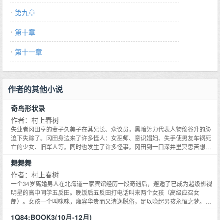
第九章
第十章
第十一章
作者的其他小说
奇鸟形状录
作者：村上春树
失业者冈田亨的妻子久美子在其兄长、众议员，黑暗势力代表人物绵谷升的胁
迫下失踪了。冈田身边来了许多怪人：女巫师、意识娼妇、失手使男友车祸死
亡的少女、旧军人等。同时也发生了许多怪事。冈田到一口深井里冥思苦想
后，出来在奇怪的母子肉豆蔻、肉桂的帮助下向绵谷升挑战，在虚幻中将其击
舞舞舞
伤，久美子又在现实中将其杀死。《奇鸟行状录》色彩诡异，规模宏大，虚实
交叉，被称为当代的一千零一夜。 《奇鸟行状录》在1997年曾由译林出版，
作者：村上春树
在读者中已具有一定影响。
一个34岁离婚男人在北海道一家宾馆经历一段奇遇后，邂逅了已成为超级影视
明星的高中同学五反田。晚饭后五反田打电话叫来两个女孩（高级应召女
郎）。女孩一个叫咪咪，雍容华贵而又清逸脱俗，足以唤起男孩永恒之梦。想
不到几天后咪咪被人用长筒袜勒死在一家高级宾馆里。因其钱夹中有我的名片
1Q84:BOOK3(10月-12月)
而我被叫去警察署。我为庇护五反田而矢口咬定一无所知。后来我问五反田是