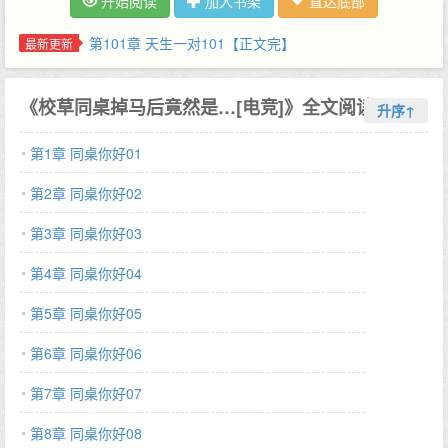
开始阅读
加入书架
直达底部
我坐一块儿去！什么时候和好什么时候滚回去！ 成为同桌的俩人：
. 电竞圈也有一对出了名的死对头。 DD与年大爷，超高人气神秘大
第101章 天生一对101【正文完】
最新更新
神。身在不同战队也没见过对方，因为一次意外结下世仇，从此一
见面就杀红眼，杀的直播间次次沸腾！ 而不巧的是今年俩人总决赛
《校草同桌掉马后竟然是…[电竞]》全文阅读
对上了。 总决赛现场气氛燃到顶级，双方队伍出赛，彼此站好鞠躬
升序↑
敬礼。 DD弯腰。 年大爷弯腰。 同时抬头。 一个不再清冷孤高，
第1章 同桌你好01
反倒口吐芬芳。 一个不再笑容如风，直接傻眼愣神。 林灯一：
操。 喻泽年：操谁？你说清楚。 你他妈怎么在这？ 我还想问你怎
第2章 同桌你好02
么在这！ 那天，几万观众见证俩大神差点在台上打起来了。 不仅
如此，正式比赛让人瞠目结舌。 观众一：DD不是最讨厌大爷的
第3章 同桌你好03
吗，他，他怎么压着他不起来？ 观众二：我也觉得奇怪，大爷不是
第4章 同桌你好04
远攻贼厉害吗，怎么今天肉、肉.搏？ 比赛完毕后，俩人直接冲到
酒店打的地动山摇，俩队人马在房间门口你看我，我看你。 不敢
第5章 同桌你好05
劝，不敢劝。 第二天。 酒店经理哭的一把鼻涕一把泪：你们打架
就打架，毁我床干什么啊呜呜呜呜。 【小剧场】 学校办公室。 老
第6章 同桌你好06
师冷哼：和好了？ 某俩人点头。 老师：知道相亲相爱了？ 再点
第7章 同桌你好07
头。 刚出办公室门，喻泽年一把压过林灯一，他故意在他耳边调笑
道：别动，老师说了，要相亲相爱。 所以，男朋友，亲我一口。 *
第8章 同桌你好08
双校草双大神 *没错，马甲就是死都要捂住但是最后掉的渣渣也不