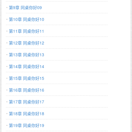
剩 *相亲相爱地点不止于床（。 *林灯一（受）喻泽年（攻） *非典
第9章 同桌你好09
型电竞文，生活为主，电竞为辅，是两位少年一同成长，双向救赎
第10章 同桌你好10
（谈恋爱呸的故事 *无厘头搞笑沙雕，切莫带入现实，拒绝逻辑
挂，只为换君一笑…
第11章 同桌你好11
第12章 同桌你好12
第13章 同桌你好13
第14章 同桌你好14
第15章 同桌你好15
第16章 同桌你好16
第17章 同桌你好17
第18章 同桌你好18
第19章 同桌你好19