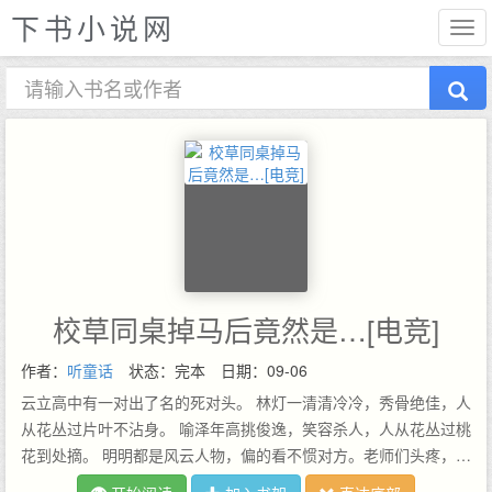
下书小说网
校草同桌掉马后竟然是…[电竞]
作者：
听童话
状态：完本
日期：09-06
云立高中有一对出了名的死对头。 林灯一清清冷冷，秀骨绝佳，人
从花丛过片叶不沾身。 喻泽年高挑俊逸，笑容杀人，人从花丛过桃
花到处摘。 明明都是风云人物，偏的看不惯对方。老师们头疼，校
长头疼，谁都头疼。 到后来索性调到一块坐。 老师气极：你俩给