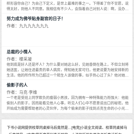
刀剐剑割,摧心剖肝魏明肃捡起被撕碎的求婚书,狼狈离去朝堂动荡,风云骤变,卢
样形容你自己？为自己下定义，是世上最难的事之一。下得差了你不甘愿，说
家大哥获罪身死,卢华英沦落为婢张扬恣意的千金贵女跌入尘埃,受尽冷眼欺凌,
得太好，则他人不同意。我相信有不少人，会指着自己对别人说：啊，没办
因为一桩杀人案,被抓进大狱堂上主审眉眼冷峻,铁面无私,正是被卢华英玩弄过
法，我是个完美主义者……也许这个定义是比较完美的定义。其实，完美主义
努力成为佛爷贴身副官的日子！
的魏明肃几年间,他得到女皇的赏识和破格提拔,扶摇直上,掌管诉讼,大兴刑狱,剁
者这五个字，听来悦耳，想来模糊，细究起来大有玄机。想想你身边的完美主
权贵宗室的脑袋就像砍瓜切菜卢华英跪在堂下,看着魏明肃那张比刀锋还冷的脸,
义者吧。他们本身未必完美，但对周遭常常十分挑剔，对情人、亲人的要求相
作者：九九九九九九九
眼泪吧嗒吧嗒往下掉：这个时候说爱过,有救吗？阅读提醒：主角性格不完美,毛
当严厉，对某些自以为是的主观往往固执而不求变化与成长。更有些人，对大
病多,成长文,介意的亲勿入。女主13岁-15岁因为一些原因产生了心理疾病,会被
环境与自身处境永远愤世嫉俗，给跟他相处的人许多压力。
治愈。背景大致上是女皇武则天时期,主角、故事、真实历史人物心理描写都是
虚构。
总裁的小情人
作者：楼采凝
他到底是好人还是坏人？为什么要对她这么好，见她昏倒在路上，不但立刻将
她送医，让她住进最贵的单人病房，得知她无家可归，他更说要为她安排新的
生活，他的所作所为已超过一个陌生人该做的事，似乎热心过了头？他对她所
做的一切，真的让她很不安！于是她偷偷逃走，打算打工养活自己，但他却千
偷影子的人
方百计的找到她，再次表明要帮助她的决心，他能不能不要这么坚决，难道他
不知道他很迷人、很有男人味，她害怕自己会忍不住爱上他，害怕自己要的不
作者：马克·李维
只是关心和爱心……
一个老是受班上同学欺负的瘦弱小男孩，因为拥有一种特殊能力而强大：他能
偷别人的影子，因而能看见他人心事，听见人们心中不愿意说出口的秘密。他
开始成为需要帮助者的心灵伙伴，为每个偷来的影子找到点亮生命的小小光
芒。某年灿烂的夏天，他在海边邂逅了一位又聋又哑的女孩。他该如何用自己
的能力帮助她？他将如何信守与她共许的承诺？一段缠绵多年的爱恋，一段进
行中的不完美爱情，一部令整个法国为之动容的温情疗愈小说。《偷影子的
下书小说网提供校草同桌掉马后竟然是…[电竞]小说全文阅读、校草同桌掉马
人》是马克·李维的第10部作品，该书在法国首印45万册，位列全年销量排行