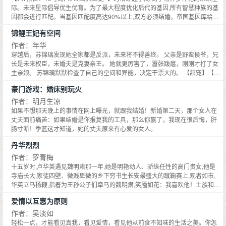
知道老子是谁，还看我演戏！？ * 魔尊很生气，魔尊要出气！ 于是，他决定夜
际。未来星际倡导优生优育。为了最大程度优化后代的基因,所有智慧种族的基
袭上仙寝房。 然，第三天。 魔尊扶着腰，使出召唤术，虚弱的求救：救，救
因都会进行匹配。当基因匹配度高达90%以上,双方必须结婚。帝国基因库给时
命，腰腰断了 ＊＊＊下一本《腹黑同桌的千层套路》求收藏＊＊＊ 云立高中有
惜匹配了一个对象,两人基因匹配度高达100%对方五官轮廓分明,眼眸幽暗深邃,
锦鲤王妃有空间
一对出了名的死对头。 林灯一清清冷冷，秀骨绝佳，人从花丛过片叶不沾身。
身材挺拔修长,外貌完美到无可挑剔,重度颜控人士时惜欣然接受。然而登记结婚
喻泽年高挑俊逸，笑容杀人，人从花丛过桃花到处摘。 明明都是风云人物，偏
后的第一天,时惜突然发现她那个颜值爆表的对象居然有一条尾巴。长尾巴也就
作者：年华
的看不惯对方。老师们头疼，校长头疼，谁都头疼。 到后来索性调到一块坐。
算了,令时惜更绝望的是,她老公的种族原型居然是一条蛇！#关于我怕蛇,却和一
穿越后，苏锦璃发现她全家都是反派，未来将不得善终。 父亲是野蛮侯爷，兄
老师气极：你俩给我坐一块儿去！什么时候和好什么时候滚回去！ 成为同桌的
条蛇结婚了##你不要过来啊,就算你是我老公也不行#作为星际顶级物种,洛克勒
长是未来权臣，未婚夫是克妻亲王。 她就更厉害了，嚣张跋扈，刚刚才打了女
俩人： . 电竞圈也有一对出了名的死对头。 DD与年大爷，超高人气神秘大神。
斯的人类形态俊美无瑕,种族原型也堪称完美。可惜他的基因等级过于强大,除了
主亲娘。 苏锦璃默默检查了自己的空间和异能，决定干票大的。 【甜宠】【苏
身在不同战队也没见过对方，因为一次意外结下世仇，从此一见面就杀红眼，
命定伴侣以外,没有任何雌性的基因能够成功和他匹配。直到有一天,洛克勒斯的
爽】【种田】【美食】【经商】【神医】【基建】【打脸】
杀的直播间次次沸腾！ 而不巧的是——今年俩人总决赛对上了。 总决赛现场气
豪门游戏：婚床别玩火
命定伴侣终于出现了。两人有着100%的基因匹配度,互相一见钟情,并且迅速登
氛燃到顶级，双方队伍出赛，彼此站好鞠躬敬礼。 DD弯腰。 年大爷弯腰。 抬
记结婚。只是令洛克勒斯不太理解的是,对方似乎对他的种族原型有所误解。他
作者：明月生凉
头。 一个不再清冷孤高，反倒口吐芬芳。 一个不再笑容如风，直接傻眼愣神。
的种族原型只是像蛇,但真的不是蛇啊。-------------------------预收文：《纯人类
如果不想那天晚上的事情在网上曝光，就跟我结婚！新婚第二天，那个女人在
林灯一：操。 喻泽年：操谁？你说清楚。 你他妈怎么在这？ 我还想问你怎么
保护手册[星际]》欢迎收藏文案：穿越到星际时代后,林稚成了未来星际最后一
丈夫面前痛苦：如果结婚是你报复我的工具，那么你赢了，我现在很后悔，肝
在这！ 那天，几万观众见证俩大神差点在台上打起来了。 不仅如此，正式比赛
个纯人类。为了保证纯人类种族的延续,星际帝国紧急启动了星际濒危物种保护
肠寸断！季蓝这才知道，她的丈夫原来有心爱的女人。
让人瞠目结舌。 观众一：DD不是最讨厌大爷的吗，他，他怎么压着他不起
程序。1.重点保护纯人类的人身安全；2.向纯人类提供舒适的生存环境；3.为纯
来？ 观众二：我也觉得奇怪，大爷不是远攻贼厉害吗，怎么今天肉、肉搏？ 比
人类的后代繁衍创造条件；4.管控星网舆论,消除任何会对纯人类造成负面影响
丹华烈烈
赛完毕后，俩人直接冲到酒店打的地动山摇，俩队人马在房间门口你看我，我
的可能性。在对上述四点综合考虑后,星际帝国做出了最终的决定——给林稚分
作者：罗青梅
看你。 不敢劝，不敢劝。 第二天。 酒店经理哭的一把鼻涕一把泪：你们打架
配一个完美的对象。1.SSS级战斗力,绝对保障纯人类的人身安全；2.固定资产
十五岁时,卢华英遇见魏明肃那一年,她是明艳动人、骄纵任性的高门贵女,他是
就打架，毁我床干什么啊呜呜呜呜。 【小剧场】 学校办公室。 老师冷哼：和
包含多颗星球,每颗星球都能完全适配纯人类的生存条件；3.后代基因拥有自主
寺庙长大,家徒四壁、微贱卑微的乡下穷书生长安最盛大的蹴鞠赛上,观者如市,
好了？ 某俩人点头。 老师：知道相亲相爱了？ 再点头。 刚出办公室门，喻泽
选择性,绝不会出现压制纯人类基因的现象；4.声名赫赫,在星网上拥有绝对话语
华英立马扬鞭,指着为王孙公子们牵马的魏明肃,笑靥如花：我喜欢他！士族和庶
年一把压过林灯一，他故意在他耳边调笑道：别动，老师说了，要相亲相爱。
权。林稚：……看着出现在自己面前的战神卡洛斯,林稚忍不住陷入了沉思。虽
族,高门和寒门,相隔鸿沟天堑,她是天上月,云间花,高高在上,遥不可及他卑微如
所以，男朋友，亲我一口。 PS： 感情流，HE，1v1 每次受掉马的时候我都想
然她是全星际最后的纯人类,但也没必要直接把名震全帝国的战神分配给她当对
爱情以互惠为原则
尘,不敢妄想,终究还是沉沦那年,他不顾一切,抛却前程,郑重地写下求婚书,他虽然
为他默哀，.迟早药丸 玉留音攻x燕不竞受
象吧？#男主卡洛斯,星际帝国战神,种族原型尤里乌斯龙,超能打（bushi）#
清贫,但一定会尽己所能,让卢华英过得舒心如意卢家二哥轻蔑一笑,道出真相：
作者：吴淡如
区区一个穷小子,怎么能入卢华英的眼？她公然表白魏明肃,只是因为和家人赌气
轻松一点，才能看见真我，看见爱情，看见他从前食不知味的生活之美。你怎