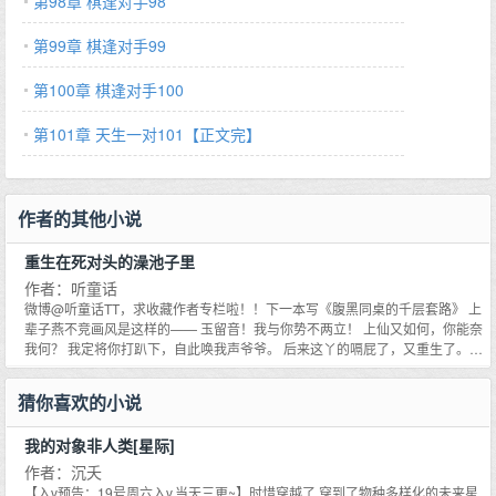
第98章 棋逢对手98
第99章 棋逢对手99
第100章 棋逢对手100
第101章 天生一对101【正文完】
作者的其他小说
重生在死对头的澡池子里
作者：听童话
微博@听童话TT，求收藏作者专栏啦！！下一本写《腹黑同桌的千层套路》 上
辈子燕不竞画风是这样的—— 玉留音！我与你势不两立！ 上仙又如何，你能奈
我何？ 我定将你打趴下，自此唤我声爷爷。 后来这丫的嗝屁了，又重生了。
为了苟延残喘的在九重天活下去，迫不得已成了玉留音的徒儿，还给自己换了
个人设，那叫一个画风大变。 卖萌？可以。 师父师父，徒儿饿了QAQ。 撒
猜你喜欢的小说
娇？ok。 师父师父，我jiojio疼。 装可爱？没问题。 师父师父，快看，是兔兔
耶。 魔头每天都要被自己渗出一身鸡皮疙瘩，数次险些吐出来。但是，为了活
我的对象非人类[星际]
命！他忍了！等他恢复全部法力，玉留音你就给我等着瞧！ 然而，法力还没恢
复。 当他再次装可怜哭唧唧时，上仙终于说话了。 玉留音冷冷垂眼瞧他，丝毫
作者：沉夭
不留情。 ——昔日魔尊，如此卖萌？可要些脸？ 燕不竞：？？哈？？ 你他妈
【入v预告：19号周六入v,当天三更~】时惜穿越了,穿到了物种多样化的未来星