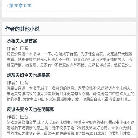
第20章 020
作者的其他小说
丞相夫人是首富
作者：臣音
纪云汐穿进一本书中，一不小心混成了首富。为了保全自家，决定挑只大腿当
夫婿。她挑夫婿的眼光和其他人不一样。她喜欢心机深沉狠绝无情的男人，长
相无所谓。她发现，吴家有个不受宠的少爷不错。虽然长得普通，但纪云汐很
喜欢。喜欢的大腿，自然要想办法弄到手。人家现在只是个不受宠的少爷，弄
炮灰夫妇今天也想暴富
到手对她来说也没什么难的。各府的小姐们觉得纪云汐一定是眼瞎。-多年后，
各府的小姐们后悔不已。吴相爷权倾朝野的气质简直是天下男子第一帅！纪云
作者：臣音
汐本人也很后悔：我现在不想要了，大腿谁要谁拿去。吴相爷慢斯条理地用帕
温霜白穿进一本书里,成了一名贫穷的器修。家里没钱不说,居然还有个未婚夫。
子擦了擦手：你当初拿钱砸我时，可不是这么说的。*小剧场：在钞能力的攻势
未婚夫有张精致的漂亮脸蛋,眼角泪痣更是勾人心魄。可惜,他是书中喜欢女主的
下，彼时还在韬光养晦的吴相爷没坚持太久，决定和纪云汐成婚。纪云汐对他
舔狗男配,为女主上刀山下火海,最后抛妻证爱。温霜白自认无福消受,便打算退
说：你只需准备一套婚房，其他支出我全包。吴相爷便去看房子，看中了一
婚。直到某回,她无意间遇见男人一脸凉薄地将丹药递给女主,公事公办道：药
反派夫妻今天也在明算账
处，需要一万两千两。可他手里只有一万两。纪云汐又对他说：剩下两千两我
钱,101。温霜白：？不是,他居然连零头都不抹,这是舔狗男配该有的态度？温霜
出。吴相爷一口答应：好。婚后某一天，吴相爷偶然发现，这房子的前主人是
白愈发觉得不对劲,终于在某日忍不住问他：bro,where are you from？谢子
作者：臣音
纪云汐。她用六千两收的房子，卖了他一万两千两。吴相爷：？*新文《炮灰暴
殷：。-谢子殷是三甲医院最年轻的主任医师,前途一片光明,结果穿进玄幻文里,
简欢穿进修仙文里,成了大反派的未婚妻。摸着空空如也的钱包,想起书中死不退
富手册》已开，专栏可戳：文案：温霜白穿进一本书里，成了一名贫穷的器
成了个炮灰小医修。小医修的未婚妻在书中是个坏事做尽的恶毒女配,谢子殷打
婚最后下场凄惨的原主,她二话不说拿了婚书去找反派友好协商。未来血洗修仙
修。家里没钱不说，居然还有个未婚夫。未婚夫有张精致的漂亮脸蛋，眼角泪
算找个机会做掉这门孽缘。直到某日,这恶毒女配问他：bro,where are you
界的沈寂之此刻还是正道弟子,他静静看着那封婚书,眉目冰冷：你要如何才肯退
痣更是勾人心魄。可惜，他是书中喜欢女主的舔狗男配，为女主上刀山下火
from？谢子殷：6-男女主双穿书；小白文笔,我流修真,瞎编胡造,金手指巨大,私