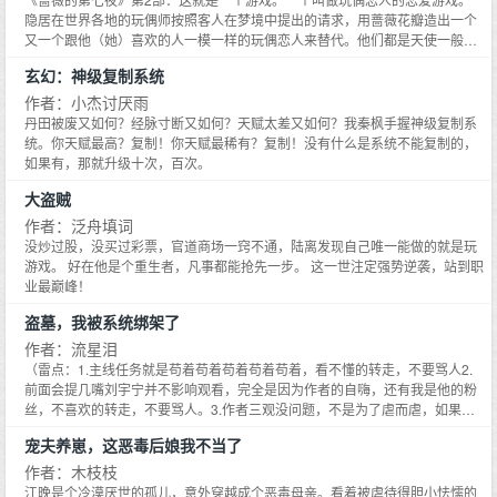
隐居在世界各地的玩偶师按照客人在梦境中提出的请求，用蔷薇花瓣造出一个
又一个跟他（她）喜欢的人一模一样的玩偶恋人来替代。他们都是天使一般绝
版的美丽人种，在茫茫人海中永远比钻石还要华丽耀眼。他们为万人宠爱，却
玄幻：神级复制系统
永远无法自己选择所爱的人，一生不能拥有恋爱的权利。
作者：小杰讨厌雨
丹田被废又如何？经脉寸断又如何？天赋太差又如何？我秦枫手握神级复制系
统。你天赋最高？复制！你天赋最稀有？复制！没有什么是系统不能复制的，
如果有，那就升级十次，百次。
大盗贼
作者：泛舟填词
没炒过股，没买过彩票，官道商场一窍不通，陆离发现自己唯一能做的就是玩
游戏。 好在他是个重生者，凡事都能抢先一步。 这一世注定强势逆袭，站到职
业最巅峰！
盗墓，我被系统绑架了
作者：流星泪
（雷点：1.主线任务就是苟着苟着苟着苟着苟着，看不懂的转走，不要骂人2.
前面会提几嘴刘宇宁并不影响观看，完全是因为作者的自嗨，还有我是他的粉
丝，不喜欢的转走，不要骂人。3.作者三观没问题，不是为了虐而虐，如果你
看不懂转走离开，不要骂人4.专业打差评的，不要往我这里来了，我会一一举
宠夫养崽，这恶毒后娘我不当了
报.5，我写的内容并不是按电视剧或者原着剧情写的，不喜欢的转走，不要骂
人6内容情感真实，可能会影响你对嫩牛五方的滤镜，不
作者：木枝枝
江晚是个冷漠厌世的孤儿，意外穿越成个恶毒母亲。看着被虐待得胆小怯懦的