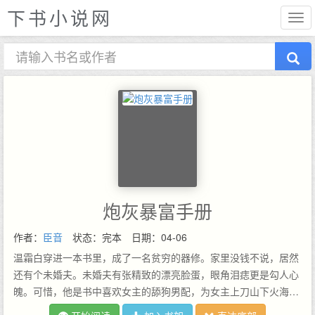
下书小说网
炮灰暴富手册
作者：
臣音
状态：完本
日期：04-06
温霜白穿进一本书里，成了一名贫穷的器修。家里没钱不说，居然
还有个未婚夫。未婚夫有张精致的漂亮脸蛋，眼角泪痣更是勾人心
魄。可惜，他是书中喜欢女主的舔狗男配，为女主上刀山下火海，
最后抛妻证爱。温霜白自认无福消受，便打算退婚。直到某回，她