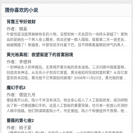
婚？十万灵石。简欢伸出十根手指头,只要你出十万灵石,我们这婚事就作废。沈
海，最后杀妻证爱。温霜白自认无福消受，便打算退婚。直到某回，她无意间
设如山；-预收文《顶级绿茶小师姐》,作者专栏可戳：在很多人眼里,小师姐尹
寂之沉默片刻：你没有其他要我做的事？简欢摇头：没有。沈寂之：你只能接
猜你喜欢的小说
遇见男人一脸凉薄地将丹药递给女主，公事公办道：药钱，101。温霜白：？
昭活泼可爱,还有一颗热心肠。但只有尹昭自己知道,这都是她演出来的假象。她
受这个条件？简欢没有犹豫：是。沈寂之语气生硬：那就不退了。简欢：？沈
不是，他居然连零头都不抹，这是舔狗男配该有的态度？温霜白愈发觉得不对
会特意挑暴雨天给受伤的小师弟送药；会挖地三尺了解师姐的一切然后营造兴
寂之看着她：婚不退了,你想什么时候成婚都行。他告辞：我还有事,走了。简
劲，终于在某日忍不住问他：bro，where are you from？谢子殷：。-谢子殷
背靠王爷好敛财
趣相投的默契感,和师姐混成好姐妹；会用尽心机结交一切有利用价值的人。唯
欢：？？？啥玩意,书里他不是宁死也要退婚吗！-日常慢热风,私设多。*预收文
是三甲医院最年轻的主任医师，前途一片光明，结果穿进玄幻文里，成了个炮
独谢逍是例外。尹昭把仅有的真心给了他。但人家不要。他说：你算什么东西,
《顶级绿茶小师姐》,专栏可戳：在很多人眼里,小师姐尹昭活泼可爱,还有一颗
作者：楠奚
灰小医修。小医修的未婚妻在书中是个坏事做尽的恶毒女配，谢子殷打算找个
我喜欢的是你妹妹。是啊,她同父异母的妹妹,天生魂骨,惊才绝艳。不像她,天赋
热心肠。但只有尹昭自己知道,这都是她演出来的假象。她会特意挑暴雨天给受
叶歆恬是法医界赫赫有名的人物，没想到有一天会因为一块砖头穿越了！更狗
机会做掉这门孽缘。直到某日，这恶毒女配问他：bro，where are you from？
不高,满肚子坏心肠。尹昭自嘲的笑了笑,转身离开,从此再也没回过头。（男二
伤的小师弟送药；会挖地三尺了解师姐的一切然后营造兴趣相投的默契感,和师
血的是她在一个男人身上醒来，而且还被一群人围观，接着第二天一道圣旨，
谢子殷：6
上位）
姐混成好姐妹；会用尽心机结交一切有利用价值的人。唯独谢逍是例外。尹昭
她被赐婚了！新婚夜，叶歆恬双手托着下巴，目不转睛看着眼前帅气的男人，
把仅有的真心给了他。但人家不要。他说：你算什么东西,我喜欢的是你妹妹。
笑眯眯说：夫君，我以后会好好对你哒。易思瑾似笑非笑看着她道：你不是将
黄光裕真相：欲望驱逐下的首富困境
是啊,她同父异母的妹妹,天生魂骨,惊才绝艳。不像她,天赋不高,满肚子坏心肠。
军府二小姐叶歆恬。是肯定句，不是疑问句。
尹昭自嘲的笑了笑,转身离开,从此再也没回过头。
作者：李德林
一封神秘女人的举报信，无意揭开黄光裕的资本谜局。三次问鼎中国首富榜，
创造资本神话，从无名小子到百亿首富，黄光裕如何完成财富积累？从百亿首
富到资本囚徒，黄光裕千亿帝国如何崩塌？2008年11月23日，黄光裕的被
捕，引发了多米诺骨牌效应，黄光裕的层层保护伞逐个亮相，被捕原因扑朔迷
魔幻手机3
离。2004年畅销书《德隆内幕》作者再次出击，全程追查黄光裕二次被捕之
谜。家电业江湖经年恶斗，资本市场变幻诡谲，房地产市场起起落落，《黄光
作者：傻妞九号
裕真相》首次全面曝光黄光裕被捕真相，独家揭开首富千亿帝国打造与崩塌之
傻妞离开以后，陆小千并没有消沉，他全身心投入了人工智能研发，成功研制
全过程。他在资本市场上的腾挪之术也将大白于天下。
出了新一代傻妞魔幻手机，这是人工智能的重要突破，也引来一些居心叵测的
人暗中觊觎。他们阴谋暗害陆小千，夺走傻妞。陆小千和傻妞并不畏惧，他们
和这些犯罪分子斗智斗勇。
蔷薇的第七夜2
作者：桃子夏
《蔷薇的第七夜》第2部：这就是一个游戏。一个叫做玩偶恋人的恋爱游戏。