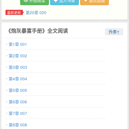
开始阅读
加入书架
直达底部
无意间遇见男人一脸凉薄地将丹药递给女主，公事公办道：药钱，
101。温霜白：？不是，他居然连零头都不抹，这是舔狗男配该有
第20章 020
最新更新
的态度？温霜白愈发觉得不对劲，终于在某日忍不住问他：bro，
where are you from？谢子殷：。-谢子殷是三甲医院最年轻的主任
《炮灰暴富手册》全文阅读
医师，前途一片光明，结果穿进玄幻文里，成了个炮灰小医修。小
升序↑
医修的未婚妻在书中是个坏事做尽的恶毒女配，谢子殷打算找个机
第1章 001
会做掉这门孽缘。直到某日，这恶毒女配问他：bro，where are
you from？谢子殷：6-男女主双穿书；用词现代，我流修真，私设
第2章 002
如山；-预收文《异世发家指南》，作者专栏可戳：文案：穿成异
世界的卖花女温蒂，她住在贫民窟，每天都在为生计奔波。直到某
第3章 003
天晚上，温蒂在大街上卖花时，捡到了一张皱巴巴的魔法学院入学
第4章 004
通知书。（我流西幻，沙雕微群像。）…
第5章 005
第6章 006
第7章 007
第8章 008