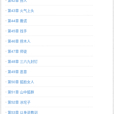
第42章 捞人
第43章 火气上头
第44章 撒谎
第45章 找手
第46章 捞木人
第47章 师徒
第48章 三六九封钉
第49章 恶意
第50章 狐脸女人
第51章 山中狐群
第52章 冰坨子
第53章 以身说教训