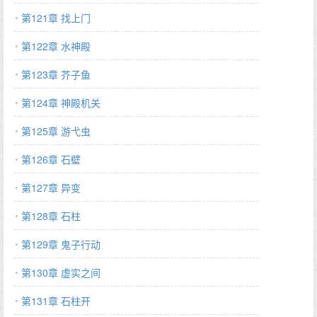
第121章 找上门
第122章 水神殿
第123章 芥子鱼
第124章 神殿机关
第125章 游弋虫
第126章 石壁
第127章 异变
第128章 石柱
第129章 鬼子行动
第130章 虚实之间
第131章 石柱开