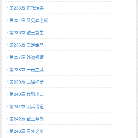
第233章 遗教瑞兽
第234章 又见龚老板
第235章 钺王复生
第236章 三足金乌
第237章 外道祖师
第238章 一击之威
第239章 曲径神箭
第240章 找到出口
第241章 阴兵借道
第242章 钺王墓外
第243章 意外之变