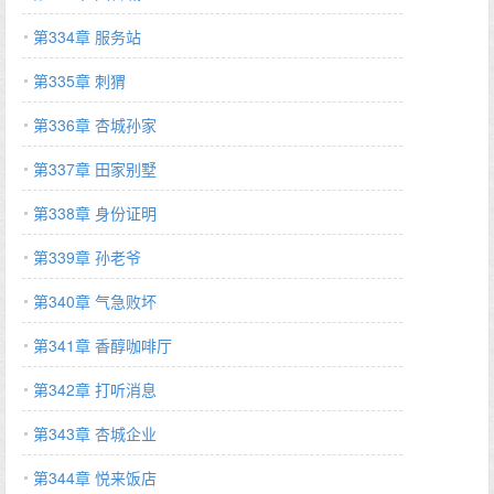
第334章 服务站
第335章 刺猬
第336章 杏城孙家
第337章 田家别墅
第338章 身份证明
第339章 孙老爷
第340章 气急败坏
第341章 香醇咖啡厅
第342章 打听消息
第343章 杏城企业
第344章 悦来饭店