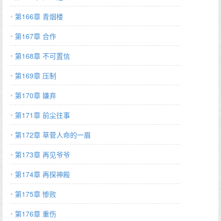
第166章 青烟楼
第167章 合作
第168章 不可置信
第169章 压制
第170章 嫌弃
第171章 前尘往事
第172章 草菅人命的一眉
第173章 再见爷爷
第174章 再探神殿
第175章 惨败
第176章 重伤