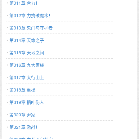
第311章 合力！
第312章 力抗破魔术！
第313章 鬼门与守护者
第314章 天命之子
第315章 天地之间
第316章 九大家族
第317章 太行山上
第318章 重挫
第319章 摘叶伤人
第320章 尹家
第321章 激战！