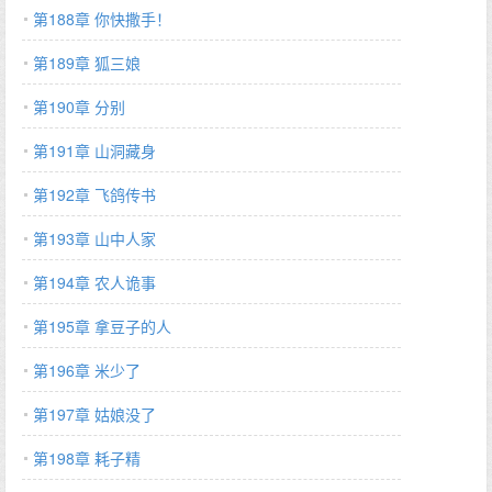
第188章 你快撒手！
第189章 狐三娘
第190章 分别
第191章 山洞藏身
第192章 飞鸽传书
第193章 山中人家
第194章 农人诡事
第195章 拿豆子的人
第196章 米少了
第197章 姑娘没了
第198章 耗子精