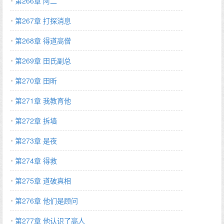
第266章 阿二
第267章 打探消息
第268章 得道高僧
第269章 田氏副总
第270章 田昕
第271章 我教育他
第272章 拆墙
第273章 是夜
第274章 得救
第275章 道破真相
第276章 他们是顾问
第277章 他认识了高人