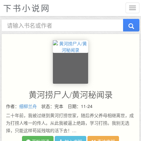
下书小说网
黄河捞尸人/黄河秘闻录
作者：
细柳兰舟
状态：完本
日期：11-24
二十年前，我被过继到黄河打捞世家，随后养父养母相继离世，成
为打捞人唯一的传人。从此我被逼上绝路，学习打捞。我别无选
择，只能这样苟延残喘的活下去！…