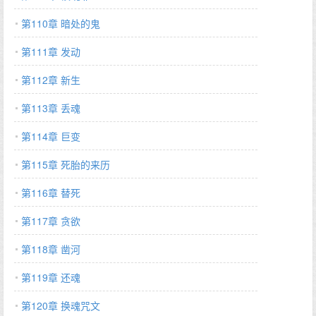
第110章 暗处的鬼
第111章 发动
第112章 新生
第113章 丢魂
第114章 巨变
第115章 死胎的来历
第116章 替死
第117章 贪欲
第118章 凿河
第119章 还魂
第120章 换魂咒文