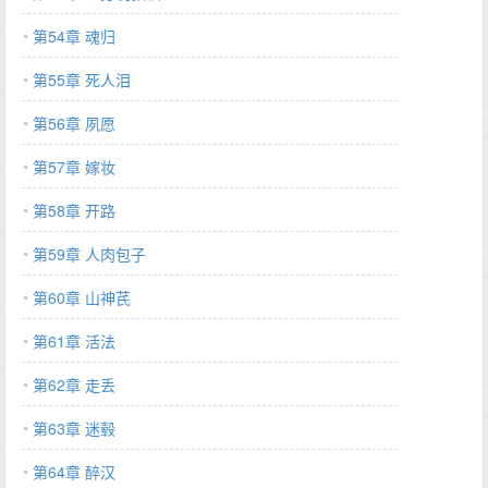
第54章 魂归
第55章 死人泪
第56章 夙愿
第57章 嫁妆
第58章 开路
第59章 人肉包子
第60章 山神芪
第61章 活法
第62章 走丢
第63章 迷毂
第64章 醉汉