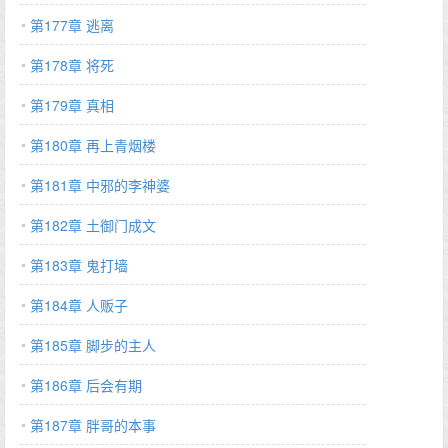
第177章 逃离
第178章 将死
第179章 真相
第180章 再上青烟楼
第181章 中邪的李神婆
第182章 土御门成文
第183章 鬼打墙
第184章 人贩子
第185章 脚步的主人
第186章 后会有期
第187章 胖哥的本事