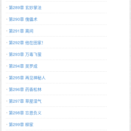
第289章 玄妙掌法
第290章 傀儡术
第291章 离间
第292章 他在田家！
第293章 万毒飞萤
第294章 吴罗成
第295章 再见神秘人
第296章 药香松林
第297章 草屋湿气
第298章 忘恩负义
第299章 柳家