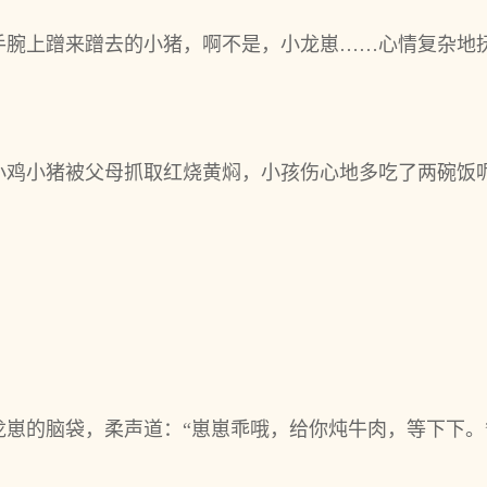
手腕上蹭来蹭去的小猪，啊不是，小龙崽……心情复杂地
小鸡小猪被父母抓取红烧黄焖，小孩伤心地多吃了两碗饭
崽的脑袋，柔声道：“崽崽乖哦，给你炖牛肉，等下下。