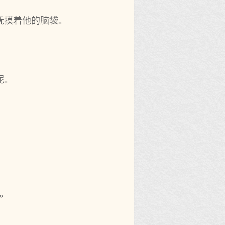
抚摸着他的脑袋。
呢。
”