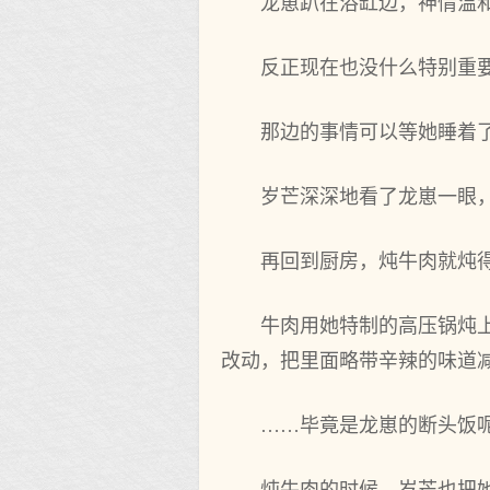
龙崽趴在浴缸边，神情温
反正现在也没什么特别重
那边的事情可以等她睡着
岁芒深深地看了龙崽一眼
再回到厨房，炖牛肉就炖
牛肉用她特制的高压锅炖
改动，把里面略带辛辣的味道
……毕竟是龙崽的断头饭