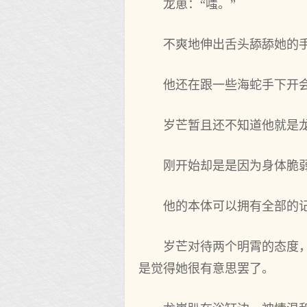
龙崽：“嗤。”
不爽地伸出舌头舔舔她的
他还在跟一些海蛇手下开
岁芒暂且还不知道他就是
刚开始却是是因为身体脆
他的本体可以拥有全部的
岁芒对待两个明霄的态度
是觉得她很有意思罢了。