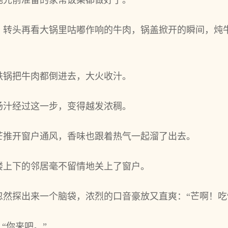
她先前准备的家常饭菜都做好了。
，转头再看大锅里咕嘟作响的牛肉，锅盖掀开的瞬间，炖
铁锅把牛肉都倒进去，大火收汁。
汤汁经过这一步，变得越发浓稠。
芒推开窗户通风，香味也跟着热气一起溜了出去。
楼上下的邻居毫不留情地关上了窗户。
忽然探出来一个脑袋，浓烈的口音豪放又直爽：“芒啊！吃
“你来吧。”