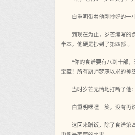
白重明带着他刚抄好的一
到现在为止，岁芒编写的
半本，他硬是抄到了第四部 。
“你的食谱要有八到十部，
宝藏！所有厨师梦寐以求的神
当时岁芒无情地打断了他：
白重明嘿嘿一笑，没有再
这回来蹭饭，除了食谱第
更像是葡萄的水果。