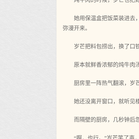
炖牛肉的时候，岁芒也把
她用保温盒把饭菜装进去
弥漫开来。
岁芒把料包捞出，换了口
原本就鲜香浓郁的炖牛肉
厨房里一阵热气翻滚，岁
她还没离开窗口，就听见
而隔壁的厨房，几秒钟后
“啊，也行。”岁芒笑了声，