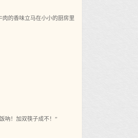
牛肉的香味立马在小小的厨房里
饭吶！加双筷子成不！”