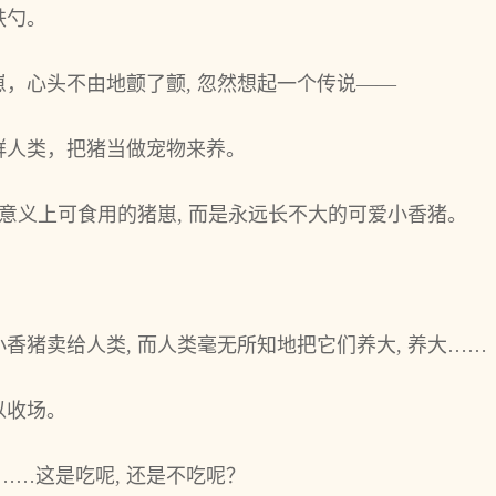
铁勺。
，心头不由地颤了颤, 忽然想起一个传说——
群人类，把猪当做宠物来养。
统意义上可食用的猪崽, 而是永远长不大的可爱小香猪。
香猪卖给人类, 而人类毫无所知地把它们养大, 养大……
以收场。
情……这是吃呢, 还是不吃呢？