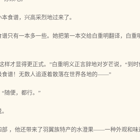
小本食谱，兴高采烈地过来了。
食谱只有一本多一些。她把第一本交给白重明翻译，白重
这样才显得更正式。”白重明义正言辞地对岁芒说，“到
级食谱！无数人追逐着散落在世界各地的——”
“随便，都行。”
说。
四部 ，他还带来了羽翼族特产的水澄果——一种外观和味