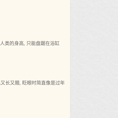
人类的身高, 只能盘踞在浴缸
。
毛又长又翘, 眨眼时简直像是过年