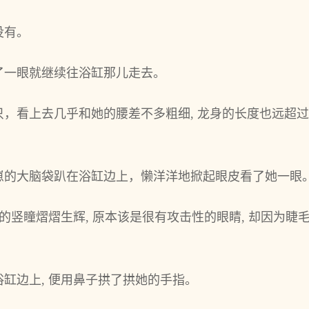
没有。
了一眼就继续往浴缸那儿走去。
，看上去几乎和她的腰差不多粗细, 龙身的长度也远超过
崽的大脑袋趴在浴缸边上，懒洋洋地掀起眼皮看了她一眼
的竖瞳熠熠生辉, 原本该是很有攻击性的眼睛, 却因为睫
。
缸边上, 便用鼻子拱了拱她的手指。