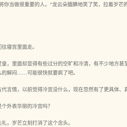
将你当做很重要的人。”龙云朵腼腆地笑了笑，拉着岁芒
们往寝宫里面走。
堂皇，里面却显得有些过分的空旷和冷清，有不少地方甚
么的解闷……可能很快就要疯了吧。
古代言情，以前觉得冷宫没什么，现在忽然有了更具体、
是个外表华丽的冷宫吗？
失礼，岁芒立刻打消了这个念头。