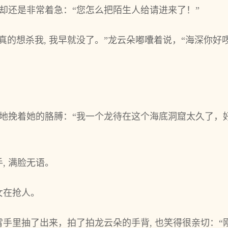
 却还是非常着急：“您怎么把陌生人给请进来了！”
真的想杀我, 我早就没了。”龙云朵嘟囔着说，“海深你
昵地挽着她的胳膊：“我一个龙待在这个海底洞窟太久了，
, 满脸无语。
女在抢人。
手里抽了出来，拍了拍龙云朵的手背, 也笑得很亲切：“