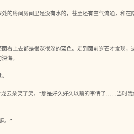
深处的房间房间里是没有水的，甚至还有空气流通，和在
整面看上去都是很深很深的蓝色。走到面前岁芒才发现，
的深海。
过。
”龙云朵笑了笑，“那是好久好久以前的事情了……当时
嘛。”