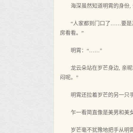
海深虽然知道明霄的身份,
“人家都到门口了……要是
房看看。”
明霄：“……”
龙云朵站在岁芒身边, 亲
闷呢。”
明霄还拉着岁芒的另一只手
乍一看简直像是美男和美
岁芒毫不犹豫地把手从明霄