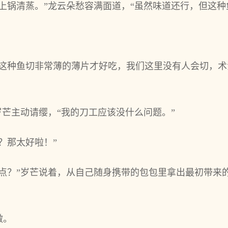
上锅清蒸。”龙云朵愁容满面道，“虽然味道还行，但这种
。这种鱼切非常薄的薄片才好吃，我们这里没有人会切，
岁芒主动请缨，“我的刀工应该没什么问题。”
？那太好啦！”
吃点？”岁芒说着，从自己随身携带的包包里拿出最初带来
。
做。