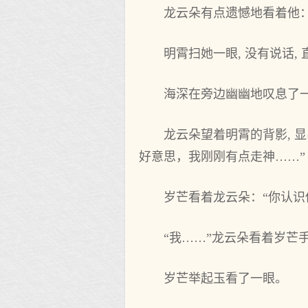
龙云朵有点遗憾地看着他：
明霄扫她一眼, 没有说话,
海深在旁边幽幽地叹息了
龙云朵望着明霄的背影, 
好意思，我刚刚有点走神……”
岁芒看着龙云朵：“你认识
“我……”龙云朵看着岁芒
岁芒举起玉看了一眼。