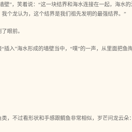
墙壁”，笑着说：“这一块结界和海水连接在一起，海水
。我个龙认为，这个结界是我们祖先发明的最强结界。”
到了眼前。
“插入”海水形成的墙壁当中，“噗”的一声，从里面把鱼
鱼类，不过看形状和手感跟鲷鱼非常相似，岁芒问龙云朵：