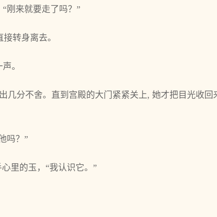
“刚来就要走了吗？”
 直接转身离去。
一声。
显出几分不舍。直到宫殿的大门紧紧关上, 她才把目光收回
他吗？”
手心里的玉，“我认识它。”