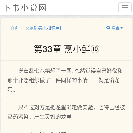
下书小说网
首页
反派投喂计划[快穿]
设置
第33章 烹小鲜⑩
岁芒乱七八糟想了一圈, 忽然觉得自己好像和
那个邪恶组织做了一件同样的事情——就是偷龙
蛋。
只不过对方是把龙蛋偷走做实验，虐待已经被
巫药污染、产生灵智的龙崽。