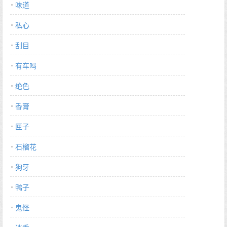
味道
私心
刮目
有车吗
绝色
香膏
匣子
石榴花
狗牙
鸭子
鬼怪