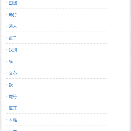
田螺
劫持
贼人
疯子
找到
醋
交心
饭
虎符
离开
木雕