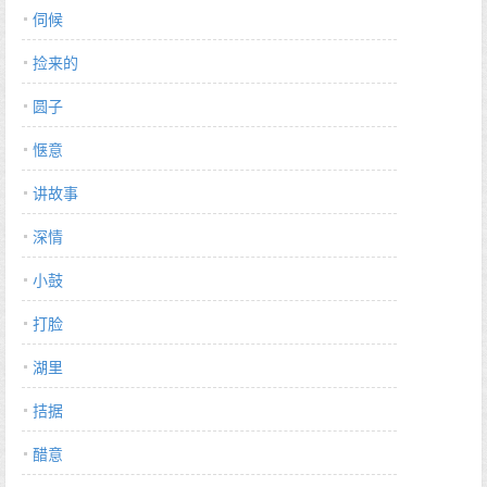
伺候
捡来的
圆子
惬意
讲故事
深情
小鼓
打脸
湖里
拮据
醋意