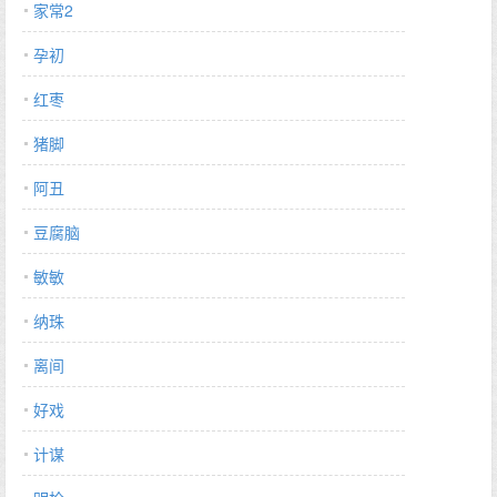
家常2
孕初
红枣
猪脚
阿丑
豆腐脑
敏敏
纳珠
离间
好戏
计谋