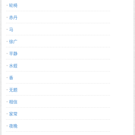
轮椅
赤丹
马
徐广
平静
水蛭
香
无题
相信
家常
夜晚