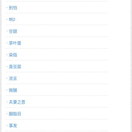
别怕
哄2
甘甜
茶叶蛋
染指
臭豆腐
流言
微醺
夫妻之恩
胭脂目
事发