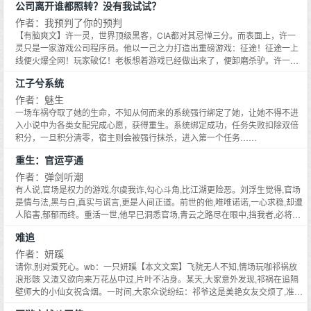
公司离开谁都照转？没有我试试？
势回归的封瀚在国家体育馆开了一场免费演唱会，全场只唱了两首歌，翻来覆
去二十四遍。 一首《温柔惹火》，一首《你听得见》 唱给他的新婚妻子，一名
作者：我预判了你的预判
蜚声国际的心理咨询师和演讲家。 曾经盛气凌人的摇滚小疯子如今笑容温和，
【有脑爽文】许一灵，世界顶级黑客，CIA都对其忌惮三分。而表面上，许一
冲粉丝说：她是我今生最爱的人，名字叫温漾。 #追妻火葬场之我老婆的家人
灵只是一家游戏公司程序员。他以一己之力打造出重磅游戏：征途！征途一上
都恨死我了怎么办# #你用温柔惹我，我还给你全部的温柔# PS： 1. 地狱级追
线便火爆全网！玩家破亿！老板想着游戏已经做出来了，便卸磨杀驴。许一灵
妻火葬场，惹了人家团宠被全家砍的那种，16章及以后都是虐男主 2. HE不换
愤然提出离职。老板表示：公司离开谁都照样转！你拽什么拽？有什么了不起
男主（男主会脱胎换骨彻底改变） 3. 本文反对网暴，男主将会为错误行为公开
江子兮系统
的？许一灵冷笑一声：离开我，你转一个试试？第二天，游戏服务器遭受不法
道歉，后文将多次提到网暴的错误性，宣扬正确价值观 4. 如文案所见，男主前
入侵！无法登陆！第三天，充值端口崩溃！第四天，一亿玩家账号数据消失！
作者：魅生
期很渣，接受不了就不要点进来找气受了 5. 关于文章内容及设定砖花随意，恳
玩家堵门抗议！第五天，收到2亿天价勒索邮件！老板人傻了！跪着去求许一
一场车祸夺取了她的生命，不知从何而来的系统强行绑定了她，让她不得不进
请不要上升到作者人格，感恩
灵。许一灵冷冷一笑：你说的，公司离开谁都照样转。......多年后，老板的坟头
入小说中为各类女配完成心愿，获得重生。系统绑定成功，任务失败扣除双倍
草已经三米高了。而许一灵已经搞出凑夕夕，高大地图，哔哔出行等现象级
积分，一旦积分清零，宿主则会被强行抹杀，进入第一个任务……
APP！人称互联网教父！他并不满足于此，继续布局操作系统，无人驾驶汽
重生：官运亨通
车，AI芯片等领域。一通乱杀后。国外高科技巨头公司纷纷倒下！最终，许一
灵踩着这些尸体，创造出一个庞大的商业帝国！神秘的罗斯柴尔德家族，在许
作者：弹剑听潮
一灵面前，只是个弟弟！然，许一灵还有个隐藏身份：码圣！某天魔族入侵！
有人说,官场是权力的游戏,尔虞我诈,勾心斗角,比江湖更险恶。刘浮生觉得,官场
人类惶恐！却见许一灵手持键盘凌空而立！一幅仙风道骨模样！欺我人族无大
是情与法,黑与白,真实与谎言,更是人间正道。前世的他,唯唯诺诺,一心求稳,却遭
帝？键来！
人陷害,郁郁而终。重活一世,他早已洞悉官场,青云之路尽在眼中,挡我者,必将万
劫不复！
难追
作者：妍蹊
请你,别对爱死心。wb：一只妍蹊【本文文案】飞院无人不知,情场玩咖祁祸放
浪形骸 又渣又欲向来万花丛中过,片叶不沾身。某天,大家意外发现,祁祸在追隔
壁师大的小仙女祝含烟。一时间,大家众说纷纭：祁爷这是美艳女友交烦了,准备
换口味了？祁爷出手,我敢打赌,一周就能追到小仙女连祁祸都没想到,追祝含烟,