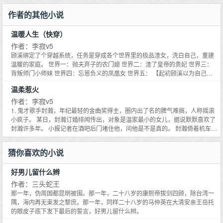
作者的其他小说
温暖人生（快穿）
作者：李寂v5
顾溪绑定了个穿越系统，任务是穿成各个世界里的极品渣女，洗白自己，重建
温暖的家庭。 世界一：抛夫弃子的农门媳 世界二：渣了皇帝的贵妃 世界三：
背叛师门小师妹 世界四：忘恩负义的凤凰女 世界五： 【起初顾溪以为自己在
渡人，后来发现，她其实是在渡己。】 PS： 1、温馨治愈文，非爽文，大部分
温柔惹火
是女主重生宠男主那种烂俗梗 2、所有小世界的男主都是真正男主的碎片化，
所有小世界的原女主都是女主负面人格的碎片化，1v1，sc 3、第一次写这种
作者：李寂v5
文，也不知道每个小世界能写多久，姑且算是个慢穿吧
1. 鬼才歌手封瀚，年纪最轻的金曲奖得主，圈内出了名的脾气难搞，人称摇滚
小疯子。 某日，封瀚订婚绯闻传出，对象是温家最小的女儿，据说默默喜欢了
封瀚许多年。 小报记者在酒吧后门堵住他，问他是不是真的。 封瀚倚着机车抽
烟，淡淡道：我搞音乐的，没道理娶个聋女。 当晚，话题被顶上热搜 #资本家
的癞ha蟆想吃天鹅肉，温漾活该# 2. 年末，封瀚举办巡回演唱会，舞台灯光闪
猜你喜欢的小说
烁，底下粉丝尖叫狂欢。 唯有第一排中间，永远坐着个安静的女孩，白毛衣，
蓝裙子，温柔的像个天使，微笑着看着他。 二十四场演唱会，封瀚最初还能保
好男儿留什么辫
持镇定，后来看见她，心脏砰砰跳，唱歌都走了调。 摇滚小疯子终于知道了什
么叫一见钟情。 最后一场演唱会结束，封瀚满脑子都是想追她，不顾经纪人劝
作者：三头蛇王
阻去拦车，看见她上了一辆玛莎拉蒂，司机恭敬叫她温小姐。 当晚，封瀚从兄
那一年，伪周国都昆明被围。那一年，二十八岁的康熙帝拔剑四顾，除台湾一
长口中得知，温漾耳疾渐重，中度抑郁，准备出国疗养。 封瀚问为什么，兄长
隅，海内再无束发之黎庶。那一年，同样二十八岁的马仲英在大清安亲王岳托
说因为那次网暴。 3. 名噪一时的乐坛巨星封瀚忽然退圈，网上一片哗然，封瀚
的眼皮子底下发下最后的誓言，好男儿留什么辫。
最后一条微博停留在9月30号。 只有四个字：万里追妻。 4. 五年未发新专，强