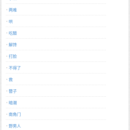
两难
哄
吃醋
解馋
打脸
不得了
救
簪子
暗潮
南角门
野男人