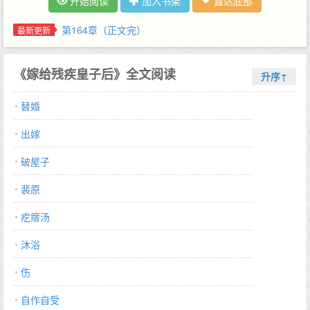
开始阅读
加入书架
直达底部
反倒很高兴。这里没有勾心斗角的姐妹，没有刻薄的主母，她想做
什么就做什么，养养鸡种种菜，两个人也能生活得很好。 就是这个
第164章（正文完）
最新更新
瞧起来不太好相处的残疾夫君 宝宁端着一碗饭蹲在裴原身边，眼巴
巴道：我把肉都给你，你要对我好一点啊。 --- 为夺皇位兄弟阋
《嫁给残疾皇子后》全文阅读
墙，一次暗算，裴原身负重伤。 残了一条腿躺在床上时，他本以为
升序↑
这辈子就废了。 不料新娶的小妻子蓦然闯进他生命中，含香带笑，
替婚
像迷雾中的一束光。 他怎么舍得只对她好一点，他要将她捧成心尖
尖儿。 成婚时的聘礼只有三袋小米，如今江山为聘，博她一笑。 #
出嫁
治愈系小暖文，很甜# #小两口过日子日常# 排雷： 1. 女主温柔呆
萌型，擅长做饭做手工，没心机，非女强 2. 男主能治好 3. 男主土
破屋子
匪糙汉属性，不是温和类皇子 4. 弃文不必告知，有缘再见…
裴原
疙瘩汤
沐浴
伤
自作自受