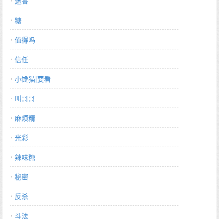
迷香
糖
值得吗
信任
小馋猫|要看
叫哥哥
麻烦精
光彩
辣味糖
秘密
反杀
斗法