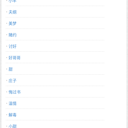
小羊
夫纲
美梦
赌约
讨好
好哥哥
甜
庄子
悔过书
温情
解毒
小甜