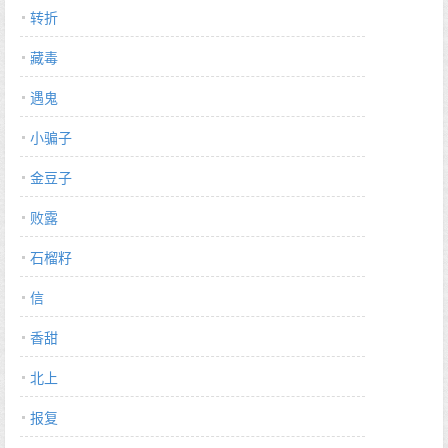
转折
藏毒
遇鬼
小骗子
金豆子
败露
石榴籽
信
香甜
北上
报复