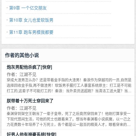
孩子不准染头发！！！：偏执文的反派爸爸沈云璟是个不折不扣的
第9章 一个亿交朋友
偏执狂,未来为了把青梅不择手段！还正常的沈云璟忽然遇到了自己
第10章 女儿也爱软饭男
的小恶魔儿子。回家打开门,看到被请到自己新家做客的青梅。沈明
泉得意洋洋跟爸爸炫耀：爸爸你看,你喜欢的人我给你弄回来了！等
第11章 跑车男模我都要
等……沈云璟忽然觉得教育儿子遵纪守法很重要！！！：娱乐圈的
反派爸爸沈泽涵是个忠于颜值的颜控男明星,未来的他是娱乐圈最喜
新厌旧浪荡花丛的男明星。结果在他试图搭讪小姐姐的时候遇到了
作者的其他小说
自己的小恶魔儿子。某综艺直播上,网友们纷纷看到了震惊的一幕。
沈明泉拿着爸爸的房产证踮脚送给漂亮女明星：姐姐你好漂亮哦！
炮灰男配他杀疯了[快穿]
房子送你,当我女朋友好不好呀？沈泽涵怒摔房产证！我这儿子怎么
作者：江湖不见
小小年龄就渣男成这样？不行！我要当儿子的榜样！从今以后对女
穿成大渣男怎么办？还是带着金手指的大渣男！秦浪作为穿越司的一员,自然是
选择回收金手指,再不做渣男！软饭男手握打工人暴富系统原主：打工是不可能
友一心一意！！！：豪门文的反派爸爸沈长清是个表面温柔背地里
打工的,这辈子不可能打工的！秦浪：当外卖员送超跑？当清洁工送大厦？当保
狂热的医生,为女主放弃家产为女主养儿子甘心当冤大头。然后他就
安送别墅？？别说了！我这辈子就是为了打工而生！！！胆小鬼绑定殡葬系统
朕带着十万死士穿回来了
遇到了自己亲生的小恶魔儿子。某回国顶级修罗场里,沈长清本该因
原主：我就算是饿死,从楼上跳下去,也不干殡葬！！！秦浪：这个人好像快挂
了,点一个关注,老板需要殡葬服务么？六折哦！穿越男拥有了换装系统原主：看
作者：江湖不见
为女主的背叛心如死灰,可下一秒就看到。沈明泉一把抱住了男主的
我在古代称王称霸！当上千古一帝！！秦浪：咱就是说,我有这能耐当个国师岂
秦渊穿到架空王朝当了一辈子皇帝，死了之后竟然穿回来了！他刚打算享受一
大腿：爸爸！你缺不缺儿子啊？我给你当儿子好不好？沈长清直接
不是呼风唤雨？皇帝来了也给我跪下好么？自闭男畅游霸总剧本世界原主：这
下现代悠闲生活，可他的死士也跟着来了。想当年秦渊看小说疯魔，以一己之
疯了,一把将女主儿子递过去,把自己儿子抢回来。不好意思,我的儿
些霸总都是颠公颠婆吧？？哪见过随便就要挖人眼挖人肾挖人心的？秦浪：少
力花费数十年培养了十万死士，各个都是以一敌百的精英人才，眼看穿来的死
爷好久没有这么笑过了,哦对了,我也很想知道,为什么一个人挖了心还能活蹦乱
士越来越多，秦渊整个人都不好了。以前他是皇帝，养十万人妥妥的，可现在
子,亲生的。小恶魔沈明泉很奇怪,眨巴着眼睛看向爸爸。爸爸,我知
好男人他有神豪系统[快穿]
跳的？？？这医疗水平简直逆天啊！！！娱乐圈男明星的灵异玩偶系统原主：
他就一普通人，又该如何养活这十万大军？难不成真的要去撸网络借贷？送富