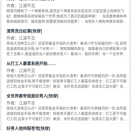
道你喜欢给别人养儿子,你放心！我也喜欢给别人当儿子！沈长清更
看我用灵异玩偶诅咒我对家！快快倒霉！都给我倒霉！！！秦浪：哎呦呦别哭
士康打工外加拼多多么？今天的秦渊也是为了死士们操碎心的一天呢！***重活
作者：江湖不见
觉得自己要疯了,为了证明自己只爱亲儿子,只能把这个儿子宠上
了！都是爸爸的好孩子,爸爸绝对超级超级喜欢你们的！爱你们呦~比心！【还
一次的死士们也一个个都很心疼自家皇帝陛下***大太监秦乐文看到自家陛下穿
顾清河拥有了一个神豪系统,虽然这个神豪系统总是变异,可是还是让他爽到飞
是改成了金手指系列,写小孩子不顺手,希望大家理解哈！爱你们！新书日三！V
的布衣麻衫，心疼的一哭哭成了顶流。宫中一品女官梁姝看到自家陛下为她们
天！！*******在小恶魔沈明泉的影响下,一个个本来应该下场惨淡的
起！跟随神豪系统穿梭各个世界,他成为了真正的超级神豪！：当凤凰男拥有神
后日九！依旧是金手指系列大爽文哈！】******下本开《我爸是大反派[快穿]》
的生计忧愁，立刻开公司成了女强人日入百万。锦衣卫指挥使郭岩看到自家陛
豪系统顾清河：做凤凰男,就要做顶级的凤凰男！：当老好人拥有神豪系统顾清
反派爸爸,竟然都变成了让人崇拜又敬重的三好男人！【众爸爸：呵
*****沈明泉来自于恶魔深渊最低级的小恶魔,崇尚强大的灵魂。一朝被拯救反派
下事事亲力亲为，愧疚无比的开了史上最牛的保镖公司。还有首席御前行走甄
河：做好事就暴富,当个大善人！：当追星族拥有神豪系统顾清河：我追的明星
呵,你们知道我为了让儿子不学坏有多拼命么？】*****【这是一个小
爸爸系统绑定了,整只恶魔都开心爆了。：校园文的反派爸爸十八岁的沈匡浪留
渣男洗白纪事[快穿]
兰初，南晋大将军秦烈，三元及第状元郎肖文博，帝王乳母万琼兰……这一个
都红了,不红我来捧！：当恋综嘉宾拥有神豪系统顾清河：我这个人没啥能力,钞
级高二,被父母厌弃,自甘堕落,染着一头绿头发,是个活生生的杀马特。然后他遇
个顶尖人才随着秦渊的怀念降临在新的时代，却依旧忠心耿耿的奉养着他们的
恶魔努力朝着反派爸爸看齐,却把反派爸爸逼成好男人的故事！】
能力算不算？：当假少爷拥有神豪系统顾清河：我可不稀罕豪门,我自己就是豪
作者：江湖不见
到了自己的小恶魔儿子。沈明泉染了跟爸爸一样绿色的头发美滋滋：爸爸你看
皇帝陛下……【全员满级大佬降临文！希望大家喜欢么么哒！】******接档姐妹
门。在一路炫富打脸的路上,顾清河也从一个低调奢华的有钱人变成了一个庸俗
穿成大渣男怎么办？还是带着金手指的大渣男！秦泽川作为穿越司的一员,自然
******完结快穿男主文亲们可以先看看哈！******《好男人他有金手指
我们一样绿的发光！沈匡浪脸色一绿：小孩子不准染头发！！！：偏执文的反
文《朕带着十万魔物穿回来了》求收藏哦！作为深渊大陆的魔王大人，谢云潮
土大款,俗话说的好,土到极致就是潮,爽就完了！！！***23年主写男主快穿文！
是选择回收金手指,当个好男人！：预知锦鲤命原主：我靠着自己的预知等人快
[快穿]》102W字已完结《超级学神[快穿]》160W字已完结《超级
派爸爸沈云璟是个不折不扣的偏执狂,未来为了把青梅不择手段！还正常的沈云
都要快忘记自己曾是个现代世界的普通人。结果数千年后，魔族动乱，谢云潮
喜欢快穿的可以收藏我作者专栏哦！***【下本开《我想当个好男人[快穿]》,金
死了去救人,美滋滋的当人家的救命恩人！秦泽川：我的天啊！当一个全世界追
璟忽然遇到了自己的小恶魔儿子。回家打开门,看到被请到自己新家做客的青
竟然发现自己回到了现代世界。本以为可以过上魔王大人退休之后的生活，却
男神[快穿]》160W字已完结《极品男神[快穿]》450W字已完结
手指文,大家可以先收藏！】******完结快穿男主文亲们可以先看看哈！
捧的锦鲤不好么？：超级败家系统原主：当一个堕落奢靡的败家子浑浑噩噩！
梅。沈明泉得意洋洋跟爸爸炫耀：爸爸你看,你喜欢的人我给你弄回来了！等
不曾想，各种各样的魔物随之而来。当魔王是不可能继续当魔王的，只能把魔
从打工人暴富系统开始……
******《好男人他有金手指[快穿]》102W字已完结《超级学神[快穿]》160W字
秦泽川：我就不能当一个为人民服务的败家子么？：末世拥有无限物资原主：
《超级反派[快穿]》107W字已完结《反派他盛世美颜[快穿]》50W
等……沈云璟忽然觉得教育儿子遵纪守法很重要！！！：娱乐圈的反派爸爸沈
物上交给国家的样子。于是国家机密档案处，就有了一个特殊的电话，24小时
已完结《超级男神[快穿]》160W字已完结《极品男神[快穿]》450W字已完结
我在末世当大佬,不是人人都要看我脸色行事？秦泽川：这追求太低端,当救世主
作者：江湖不见
字已完结《渣男洗白指南[快穿]》130W字已完结《他是龙[快穿]》
泽涵是个忠于颜值的颜控男明星,未来的他是娱乐圈最喜新厌旧浪荡花丛的男明
保持接通。叮铃铃！电话铃声响了。亲，我这里有一条美人鱼哦！我要把它上
《超级反派[快穿]》107W字已完结《反派他盛世美颜[快穿]》50W字已完结
不爽么？：快速生长空间原主：我要练药吃丹药成为星际第一强者！秦泽川：
穿成大渣男怎么办？还是带着金手指的大渣男！秦浪作为穿越司的一员,自然是
星。结果在他试图搭讪小姐姐的时候遇到了自己的小恶魔儿子。某综艺直播上,
交国家！工作人员震惊，原来世界上真的有美人鱼么？我想没有人会拒绝一条
120W字已完结《朕带着十万死士穿回来了》100W字已完结喜欢男
《渣男洗白指南[快穿]》130W字已完结《他是龙[快穿]》120W字已完结《朕带
我靠养草药培养了一堆星际强者。：天选玄学直播间原主：嘲讽他人命运,夺取
选择回收金手指,再不做渣男！软饭男手握打工人暴富系统原主：打工是不可能
网友们纷纷看到了震惊的一幕。沈明泉拿着爸爸的房产证踮脚送给漂亮女明
会说话的美人鱼吧？叮铃铃！电话又响了。亲，我这里有一条地狱三头犬，我
着十万死士穿回来了》100W字已完结喜欢男主文的亲们可以去瞅瞅
他人运气！秦泽川：这是什么乐子人直播间？为啥我的观众都这么搞笑？你这
主文的亲们可以去瞅瞅~*******【本书封面来自于画手氿伊,是个人
打工的,这辈子不可能打工的！秦浪：当外卖员送超跑？当清洁工送大厦？当保
星：姐姐你好漂亮哦！房子送你,当我女朋友好不好呀？沈泽涵怒摔房产证！我
要把它上交给国家！工作人员惊恐，地狱三头犬？会吃人么？我想没人会拒绝
~*******【本书封面人设图来自于画手氿伊,是个人约稿哦！】
个老六不一般啊！连续出轨三次,出轨对象都是你岳父？？？【写的故事顺序不
安送别墅？？别说了！我这辈子就是为了打工而生！！！胆小鬼绑定殡葬系统
约稿哦！！】…
这儿子怎么小小年龄就渣男成这样？不行！我要当儿子的榜样！从今以后对女
一条会喷火的傻狗吧？是吧是吧？叮铃铃，电话又响了。亲，我这里有一头黄
全世界都夸我是好男人[快穿]
一致啊！哪个有灵感写哪个！】******下本开《我爸是大反派[快穿]》*****沈明
原主：我就算是饿死,从楼上跳下去,也不干殡葬！！！秦浪：这个人好像快挂
友一心一意！！！：豪门文的反派爸爸沈长清是个表面温柔背地里狂热的医生,
金羊哦！我要把它上交给国家！工作人员疑惑，什么黄金羊？我想没人会拒绝
泉来自于恶魔深渊最低级的小恶魔,崇尚强大的灵魂。一朝被拯救反派爸爸系统
了,点一个关注,老板需要殡葬服务么？六折哦！穿越男拥有了换装系统原主：看
作者：江湖不见
为女主放弃家产为女主养儿子甘心当冤大头。然后他就遇到了自己亲生的小恶
一只吃草就会拉金币的羊吧？***这是一个狗比魔王把自己的属下全部上交国家
绑定了,整只恶魔都开心爆了。：校园文的反派爸爸十八岁的沈匡浪留级高二,被
我在古代称王称霸！当上千古一帝！！秦浪：咱就是说,我有这能耐当个国师岂
穿成大渣男怎么办？还是带着金手指的大渣男！秦浪作为穿越司的一员,自然是
魔儿子。某回国顶级修罗场里,沈长清本该因为女主的背叛心如死灰,可下一秒就
的故事***别问，问就是谁能拒绝一条能说话的美人鱼呢？是吧？*****同系列男
父母厌弃,自甘堕落,染着一头绿头发,是个活生生的杀马特。然后他遇到了自己
不是呼风唤雨？皇帝来了也给我跪下好么？自闭男畅游霸总剧本世界原主：这
选择回收金手指,再不做渣男！软饭男手握打工人暴富系统原主：打工是不可能
看到。沈明泉一把抱住了男主的大腿：爸爸！你缺不缺儿子啊？我给你当儿子
主快穿完结文大家也可以去看看****《超级男神[快穿]》160W字已完结《超级
的小恶魔儿子。沈明泉染了跟爸爸一样绿色的头发美滋滋：爸爸你看我们一样
些霸总都是颠公颠婆吧？？哪见过随便就要挖人眼挖人肾挖人心的？秦浪：少
打工的,这辈子不可能打工的！秦浪：当外卖员送超跑？当清洁工送大厦？当保
好不好？沈长清直接疯了,一把将女主儿子递过去,把自己儿子抢回来。不好意
学神[快穿]》160W字已完结《极品男神[快穿]》450W字已完结《渣男洗白指南
绿的发光！沈匡浪脸色一绿：小孩子不准染头发！！！：偏执文的反派爸爸沈
爷好久没有这么笑过了,哦对了,我也很想知道,为什么一个人挖了心还能活蹦乱
安送别墅？？别说了！我这辈子就是为了打工而生！！！胆小鬼绑定殡葬系统
思,我的儿子,亲生的。小恶魔沈明泉很奇怪,眨巴着眼睛看向爸爸。爸爸,我知道
[快穿]》130W字已完结《他是龙[快穿]》120W字已完结喜欢男主文的亲们可以
云璟是个不折不扣的偏执狂,未来为了把青梅不择手段！还正常的沈云璟忽然遇
好男人他帅裂苍穹[快穿]
跳的？？？这医疗水平简直逆天啊！！！娱乐圈男明星的灵异玩偶系统原主：
原主：我就算是饿死,从楼上跳下去,也不干殡葬！！！秦浪：这个人好像快挂
你喜欢给别人养儿子,你放心！我也喜欢给别人当儿子！沈长清更觉得自己要疯
去瞅瞅~