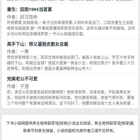
有悲喜有感激，再无曾经的脉脉情深，甚至云淡风轻将过往的深情归为年少无
在自身阴影中凋零。这本与黎薇薇无关,直到她成为这样一枚种子,沉睡在黑暗中
文章；既蒙赏脸，怎好不捧场？同时写几个长篇，自然是作不到的，于是由靠
知错把恩情当爱意。————#
重生：回到1994当首富
等待阳光降临的那刻,破土发芽投身这场争夺阳光的生存战争。她要成为最后的
背戏改唱短打。这么一来，快信便接得更多：既肯写短篇了，还有什么说的？
获胜者。预收文2：无限种田求生2222年第一款全息游戏《无限求生》发布,玩
写吧，伙计！三天的工夫还赶不出五千字来？少点也行啊！无论怎着吧，赶一
作者：好汉饶命
家初入游戏可以抽取一个天赋,然后在各种极端的环境里生存发展扩张,最后解决
篇，要快！话说得很自己，我也就不好意思，于是天昏地暗，胡扯一番；明知
外债累累,贫困家境,一辈子过的卑微劳累,人到中年就没了。江晓东重生之后拒
对手,成为唯一的胜利者,获得亿万大奖名利双收。一经发布,无数人为之疯狂,黎
写得不成东西，还没法不硬着头皮干。到如今居然凑成这么一小堆堆了！设若
绝再当接盘侠,第一件事就是赚钱养家逆天改命。这年头搞对象不如搞钱。这年
浅浅就是其中之一,可她不是冲大奖去的,拥有种花血脉的她只看到这游戏能种
我要是不教书，或者这些篇还不至于这么糟，至少是在文字上。可是我得教
头可以利用信息赚钱养家,一不小心就搞成巨富。
田！有水世界,沙漠荒城,严寒极冬等极端环境,全方位享受从无到有,不一样的种
书，白天的工夫都花费在学校里，只能在晚间来胡扯；扯到哪儿算哪儿，没办
田快乐。所以一进游戏,她就找鸟不拉屎的角落,两耳不闻窗外事,一心只搞种田
高手下山：师父逼我去娶女总裁
法！现在要出集了，本当给这堆小鬼一一修饰打扮一番；哼，哪有那个工夫！
经,只是苟着苟着她就赢了？这赢得也太容易了吧。
随它们去吧；它们没出息，日后自会受淘汰；我不拿它们当宝贝儿，也不便把
作者：一寒
它们都勒死。就是这个主意！排列的次序是依着写成的先后。设若后边的比前
帝京世家林家少主，因天生残命被逐出家门，被高人收徒上山，学艺十年手持
边的好一点，那总算狗急跳墙，居然跳过去了。说真的，这种歪打正着的办
婚约下山，和我比金钱？我是大夏第一商会少主，和我比势力？我手握三十万
法，能得一两个虎头虎脑的家伙就得念佛！蒙载过这些篇的杂志们允许我把它
武神军，和我比传承？我是大夏最神秘神龙山传人！
们收入这本里，十分的感激！老舍一九三四年，二月一日，济南。 目录序五九
热包子爱的小鬼同盟大悲寺外马裤先生微神开市大吉歪毛儿柳家大院抱孙黑白
完美老公不可爱
李眼镜铁牛和病鸭也是三角
作者：子澄
呃，该怎么形容雷焰目前的窘境呢？他有钱有势、洁身自爱，不乱搞男女关
系，但前阵子被周刊拍到和男秘书吃饭，性向遭受质疑，老爸气得半死，要他
三个月内娶个老婆来证明清白，这下可好了，他要到哪去找个女人来当老婆
啊！就在他困扰之际，住隔壁的青梅竹马小妹说愿意帮他，先和他假结婚，等
到风波过后再偷偷离婚！嗯——这提议不错，规则也讲得很清楚，不
下书小说网提供男主他帅裂苍穹[快穿]小说全文阅读、男主他帅裂苍穹[快穿]最
新章节列表无弹窗，小说的版权为原作者江湖不见所有。