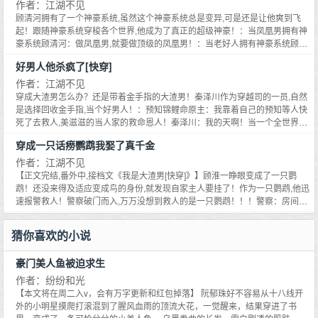
目里。作为看热闹嘉宾的鹦鹉：我一眼就能看出来你脚踏四条船,你是有八条腿
我在末世当大佬,不是人人都要看我脸色行事？秦泽川：这追求太低端,当救世主
作者：江湖不见
最近恶鬼都在追星,不去祸害人间了。某官方：感谢江清墨成为玄学掌门,自从大
年龄就渣男成这样？不行！我要当儿子的榜样！从今以后对女友一心一
的贵妃】：皇帝的白月光和皇后都是我的了！前朝也是我的了！【绑定同生共
么？孟松雪也没想到自家鹦鹉这么能怼人,本以为好好养着鹦鹉,将对方当成财神
不爽么？：快速生长空间原主：我要练药吃丹药成为星际第一强者！秦泽川：
顾清河拥有了一个神豪系统,虽然这个神豪系统总是变异,可是还是让他爽到飞
家看了天界和地府,都在积德行善,人间和谐靠大佬。热搜：今天又是求大佬算命
意！！！：豪门文的反派爸爸沈长清是个表面温柔背地里狂热的医生,为女主放
死咒的仙君凡妻】：你疼我也疼？杀了你！我就不疼了！【为穿越女守身如玉
爷供着,却没想到,有一天自家鹦鹉变成了一个俊美的男人……鹦鹉大变活人,邪
我靠养草药培养了一堆星际强者。：天选玄学直播间原主：嘲讽他人命运,夺取
起！跟随神豪系统穿梭各个世界,他成为了真正的超级神豪！：当凤凰男拥有神
的一天！*****同是男主完结文大家也可以去看看****《超级学神[快穿]》160W
弃家产为女主养儿子甘心当冤大头。然后他就遇到了自己亲生的小恶魔儿子。
的丈夫】：既然打算守身如玉,那不中用的东西就不要了吧？【先婚后爱表哥的
魅一笑：女人,还满意你看到的么？【主要发展是娱乐圈啊！不会回豪门！也不
他人运气！秦泽川：这是什么乐子人直播间？为啥我的观众都这么搞笑？你这
豪系统顾清河：做凤凰男,就要做顶级的凤凰男！：当老好人拥有神豪系统顾清
字已完结《超级男神[快穿]》160W字已完结《极品男神[快穿]》450W字已完结
某回国顶级修罗场里,沈长清本该因为女主的背叛心如死灰,可下一秒就看到。沈
亲亲表妹】：你说着爱我然后让我当妾？那你也当妾感觉下吧！【篡权驸马的
纠结真假千金！估计就是一带而过啊！】下本男主视角预收《超级神豪》大家
个老六不一般啊！连续出轨三次,出轨对象都是你岳父？？？【写的故事顺序不
河：做好事就暴富,当个大善人！：当追星族拥有神豪系统顾清河：我追的明星
《反派他盛世美颜[快穿]》50W字已完结《渣男洗白指南[快穿]》130W字已完
明泉一把抱住了男主的大腿：爸爸！你缺不缺儿子啊？我给你当儿子好不好？
公主妻】：驸马怎么能有权利呢？驸马不就是公主的小玩意么？【被当成替身
感兴趣可以看看********推荐基友的文《穿成顶流后妈我算命爆红》/清清一色
好男人他杀疯了[快穿]
一致啊！哪个有灵感写哪个！】******下本开《我爸是大反派[快穿]》*****沈明
都红了,不红我来捧！：当恋综嘉宾拥有神豪系统顾清河：我这个人没啥能力,钞
结《他是龙[快穿]》120W字已完结《朕带着十万死士穿回来了》100W字已完
沈长清直接疯了,一把将女主儿子递过去,把自己儿子抢回来。不好意思,我的儿
的世家贵女】：啊,你不是喜欢当养替身么？我也养一大堆跟你长得像的,各玩各
文案：玄学大师穿成顶流后妈,继子陆熙凭着一张神仙颜值,出道即黑红。耍大
泉来自于恶魔深渊最低级的小恶魔,崇尚强大的灵魂。一朝被拯救反派爸爸系统
能力算不算？：当假少爷拥有神豪系统顾清河：我可不稀罕豪门,我自己就是豪
作者：江湖不见
结《超级反派[快穿]》100W字已完结喜欢男主文的亲们可以去瞅瞅~
子,亲生的。小恶魔沈明泉很奇怪,眨巴着眼睛看向爸爸。爸爸,我知道你喜欢给
的不好么？【流落民间的丞相千金】：父母哥哥们都宠爱假千金？没问题！我
牌、不敬业、买歌抄袭、打工作人员……陆熙成了衬托男主的黑料艺人,遭全网
绑定了,整只恶魔都开心爆了。：校园文的反派爸爸十八岁的沈匡浪留级高二,被
门。在一路炫富打脸的路上,顾清河也从一个低调奢华的有钱人变成了一个庸俗
穿成大渣男怎么办？还是带着金手指的大渣男！秦泽川作为穿越司的一员,自然
别人养儿子,你放心！我也喜欢给别人当儿子！沈长清更觉得自己要疯了,为了证
让皇帝皇后给我当爹娘！所有皇子都来宠我讨好我！【替姐姐姐夫生孩子的嫡
封杀,在人生最美的十八岁跳楼身亡……刚穿越过来和继子录综艺的江清
父母厌弃,自甘堕落,染着一头绿头发,是个活生生的杀马特。然后他遇到了自己
土大款,俗话说的好,土到极致就是潮,爽就完了！！！***23年主写男主快穿文！
是选择回收金手指,当个好男人！：预知锦鲤命原主：我靠着自己的预知等人快
明自己只爱亲儿子,只能把这个儿子宠上天！！*******在小恶魔沈明泉的影响下,
妹】：谁爱生谁生！姐夫那么爱姐姐肯定愿意给姐姐生吧？父亲母亲那么爱姐
墨？？？为了了结身上的因果,江清墨决定扭转继子被换命的悲惨局面。**顶流
的小恶魔儿子。沈明泉染了跟爸爸一样绿色的头发美滋滋：爸爸你看我们一样
喜欢快穿的可以收藏我作者专栏哦！***【下本开《我想当个好男人[快穿]》,金
死了去救人,美滋滋的当人家的救命恩人！秦泽川：我的天啊！当一个全世界追
一个个本来应该下场惨淡的反派爸爸,竟然都变成了让人崇拜又敬重的三好男
姐,肯定也愿意为姐姐生孩子吧？***排雷！！女主超级杀伐果断！武力值碾压任
陆熙和漂亮后妈参加《妈妈！我们今天吃什么》,遭全网黑粉抵制。陆熙一看就
绿的发光！沈匡浪脸色一绿：小孩子不准染头发！！！：偏执文的反派爸爸沈
手指文,大家可以先收藏！】******完结快穿男主文亲们可以先看看哈！
捧的锦鲤不好么？：超级败家系统原主：当一个堕落奢靡的败家子浑浑噩噩！
人！【众爸爸：呵呵,你们知道我为了让儿子不学坏有多拼命么？】*****【这是
何人！不用脑子！不要以人类的三观去断定女主,女主是顽石！想看阴谋诡计的
是整容脸,脾气差还打人,看你后妈这么怕你,没少在家打后妈吧？你也配上综
云璟是个不折不扣的偏执狂,未来为了把青梅不择手段！还正常的沈云璟忽然遇
穿成一只话痨鹦鹉我娶了真千金
******《好男人他有金手指[快穿]》102W字已完结《超级学神[快穿]》160W字
秦泽川：我就不能当一个为人民服务的败家子么？：末世拥有无限物资原主：
一个小恶魔努力朝着反派爸爸看齐,却把反派爸爸逼成好男人的故事！】******
是不会写的！就是一路打打打！！！武力值碾压！******这本想写一个不用思考
艺？陆熙滚出娱乐圈,看你被wb我就放心了。节目直播后,原男主的妈在买菜做
到了自己的小恶魔儿子。回家打开门,看到被请到自己新家做客的青梅。沈明泉
已完结《超级男神[快穿]》160W字已完结《极品男神[快穿]》450W字已完结
我在末世当大佬,不是人人都要看我脸色行事？秦泽川：这追求太低端,当救世主
作者：江湖不见
完结快穿男主文亲们可以先看看哈！******《好男人他有金手指[快穿]》102W
就一个劲儿打打杀杀的女主,女强无脑爽谢谢！！！***
饭,疯狂艹天才儿子,慈祥妈的人设。江清墨则在看面相算命,而骄傲放肆的陆熙,
得意洋洋跟爸爸炫耀：爸爸你看,你喜欢的人我给你弄回来了！等等……沈云璟
《超级反派[快穿]》107W字已完结《反派他盛世美颜[快穿]》50W字已完结
不爽么？：快速生长空间原主：我要练药吃丹药成为星际第一强者！秦泽川：
字已完结《超级学神[快穿]》160W字已完结《超级男神[快穿]》160W字已完结
【正文完结,番外中,接档文《我是大渣男[快穿]》】顾淮一睁眼变成了一只鹦
收敛满身反骨,举着#我妈算命超准#的五行旗跟在江清默身后乖乖收钱。艹,直
忽然觉得教育儿子遵纪守法很重要！！！：娱乐圈的反派爸爸沈泽涵是个忠于
《渣男洗白指南[快穿]》130W字已完结《他是龙[快穿]》120W字已完结《朕带
我靠养草药培养了一堆星际强者。：天选玄学直播间原主：嘲讽他人命运,夺取
《极品男神[快穿]》450W字已完结《超级反派[快穿]》107W字已完结《反派他
鹉！还没来得及适应变成鸟的身份,就发现自家主人要挂了！作为一只鹦鹉,他迅
播搞封建迷信？污点艺人+神棍后妈,祝你们早日升天！然而节目直播过半,全网
颜值的颜控男明星,未来的他是娱乐圈最喜新厌旧浪荡花丛的男明星。结果在他
着十万死士穿回来了》100W字已完结喜欢男主文的亲们可以去瞅瞅
他人运气！秦泽川：这是什么乐子人直播间？为啥我的观众都这么搞笑？你这
盛世美颜[快穿]》50W字已完结《渣男洗白指南[快穿]》130W字已完结《他是
速报警救人！警察破门而入,万万没想到救人的是一只鹦鹉！！！警察：房间里
跪拜。国际首富跪谢大佬救命,血光之灾,全靠大佬化解。感谢大佬让我见到了死
试图搭讪小姐姐的时候遇到了自己的小恶魔儿子。某综艺直播上,网友们纷纷看
~*******【本书封面人设图来自于画手氿伊,是个人约稿哦！】
个老六不一般啊！连续出轨三次,出轨对象都是你岳父？？？【写的故事顺序不
龙[快穿]》120W字已完结《朕带着十万死士穿回来了》100W字已完结喜欢男
没人,谁报的警？顾淮：你难道不知道鹦鹉会说话么？一夜之间,#当红女明星家
去的奶奶,拿到了奶奶留下的遗产。黑粉：陆熙我错了,求你让咱妈给我算个命。
到了震惊的一幕。沈明泉拿着爸爸的房产证踮脚送给漂亮女明星：姐姐你好漂
一致啊！哪个有灵感写哪个！】******下本开《我爸是大反派[快穿]》*****沈明
主文的亲们可以去瞅瞅~*******【本书封面来自于画手氿伊,是个人约稿
中自尽,宠物鹦鹉报警救人#冲上热搜！医院里经纪人被无良记者围堵。记者：
节目组：让你直播亲情,你却算命,带火玄学？还成了三界顶流？天界：感谢江清
亮哦！房子送你,当我女朋友好不好呀？沈泽涵怒摔房产证！我这儿子怎么小小
猜你喜欢的小说
泉来自于恶魔深渊最低级的小恶魔,崇尚强大的灵魂。一朝被拯救反派爸爸系统
哦！！】
请问孟松雪是因为当小三愧疚自杀么？顾淮：你才小三！你全家小三！！！被
墨成为天界形象大使,发扬仙道传承。地府：感谢江清墨成为地府旅游形象大使,
年龄就渣男成这样？不行！我要当儿子的榜样！从今以后对女友一心一
绑定了,整只恶魔都开心爆了。：校园文的反派爸爸十八岁的沈匡浪留级高二,被
救回来的孟松雪也没想过自己有一天会被自家宠物鹦鹉洗白,看着自家鹦鹉怼天
最近恶鬼都在追星,不去祸害人间了。某官方：感谢江清墨成为玄学掌门,自从大
意！！！：豪门文的反派爸爸沈长清是个表面温柔背地里狂热的医生,为女主放
豪门美人鱼被迫求生
父母厌弃,自甘堕落,染着一头绿头发,是个活生生的杀马特。然后他遇到了自己
怼地怼空气,孟松雪忽然觉得活着也挺好的。于是这只独特的,似乎一下子熟知整
家看了天界和地府,都在积德行善,人间和谐靠大佬。热搜：今天又是求大佬算命
弃家产为女主养儿子甘心当冤大头。然后他就遇到了自己亲生的小恶魔儿子。
的小恶魔儿子。沈明泉染了跟爸爸一样绿色的头发美滋滋：爸爸你看我们一样
个娱乐圈八卦的嘴臭鹦鹉,竟然带着孟松雪这个主人,在娱乐圈爆红了……选秀偶
作者：纷纷和光
的一天！*****同是男主完结文大家也可以去看看****《超级学神[快穿]》160W
某回国顶级修罗场里,沈长清本该因为女主的背叛心如死灰,可下一秒就看到。沈
绿的发光！沈匡浪脸色一绿：小孩子不准染头发！！！：偏执文的反派爸爸沈
像舞台上。作为导师的鹦鹉：你看你跳舞的样子还不如我瞎蹦跶两下！你是在
【本文将在周二入v，会有万字更新和红包掉落】 阮郁珠好不容易从十八线开
字已完结《超级男神[快穿]》160W字已完结《极品男神[快穿]》450W字已完结
明泉一把抱住了男主的大腿：爸爸！你缺不缺儿子啊？我给你当儿子好不好？
云璟是个不折不扣的偏执狂,未来为了把青梅不择手段！还正常的沈云璟忽然遇
玩一二三木头人么？全民歌王节目里。作为嘉宾的鹦鹉：你唱歌还不如我一只
外的小明星摸爬打滚混到了腥风血雨的顶流大花，一觉醒来，结果穿进了书
《反派他盛世美颜[快穿]》50W字已完结《渣男洗白指南[快穿]》130W字已完
沈长清直接疯了,一把将女主儿子递过去,把自己儿子抢回来。不好意思,我的儿
到了自己的小恶魔儿子。回家打开门,看到被请到自己新家做客的青梅。沈明泉
鹦鹉唱的好听,你好意思来参加节目么？恋爱综艺节目里。作为看热闹嘉宾的鹦