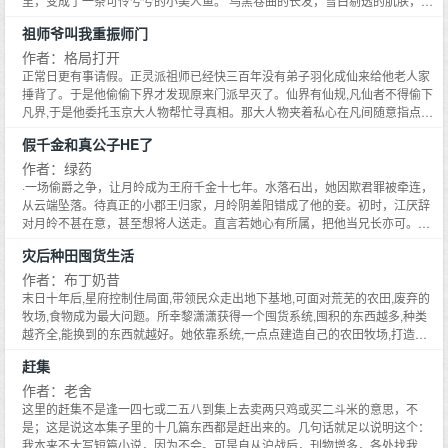
里，变成了一条可怜兮兮的小美人鱼。 乌黑卷曲的长发，雪白剔透的肌肤，勾
结《他是龙[快穿]》120W字已完结《朕带着十万死士穿回来了》100W字已完
子,亲生的。小恶魔沈明泉很奇怪,眨巴着眼睛看向爸爸。爸爸,我知道你喜欢给
得意洋洋跟爸爸炫耀：爸爸你看,你喜欢的人我给你弄回来了！等等……沈云璟
鹉：我一眼就能看出来你脚踏四条船,你是有八条腿么？孟松雪也没想到自家鹦
魂夺魄的水汪汪大眼睛，还有一条长长的漂亮鱼尾巴。 ··· 小美人鱼是书中的白
结《超级反派[快穿]》100W字已完结喜欢男主文的亲们可以去瞅瞅~
别人养儿子,你放心！我也喜欢给别人当儿子！沈长清更觉得自己要疯了,为了证
忽然觉得教育儿子遵纪守法很重要！！！：娱乐圈的反派爸爸沈泽涵是个忠于
祖师爷叫我重振师门
鹉这么能怼人,本以为好好养着鹦鹉,将对方当成财神爷供着,却没想到,有一天自
莲花配角，又心机又恶毒，仗着无辜的外表装可怜，做了很多坏事，最后被女
明自己只爱亲儿子,只能把这个儿子宠上天！！*******在小恶魔沈明泉的影响下,
颜值的颜控男明星,未来的他是娱乐圈最喜新厌旧浪荡花丛的男明星。结果在他
家鹦鹉变成了一个俊美的男人……鹦鹉大变活人,邪魅一笑：哈哈哈哈！女人,我
主煎成了鱼饼，让纵容小美人鱼的老公，也就是书中的大反派在不知情的时候
作者：格局打开
一个个本来应该下场惨淡的反派爸爸,竟然都变成了让人崇拜又敬重的三好男
试图搭讪小姐姐的时候遇到了自己的小恶魔儿子。某综艺直播上,网友们纷纷看
会变人！！！**接档文《我是大渣男[快穿]》十一月更新！****穿成大渣男怎么
吃掉。 阮郁珠:！！！ 无论如何，阮郁珠都不要被煎成鱼饼给人吃掉。 ··· 演技
正常日更有事请假。正灵派祖师已经快三百年没有弟子羽化成仙来给他老人家
人！【众爸爸：呵呵,你们知道我为了让儿子不学坏有多拼命么？】*****【这是
到了震惊的一幕。沈明泉拿着爸爸的房产证踮脚送给漂亮女明星：姐姐你好漂
办？当然是把人渣进行到底啊！谢庭洲是个强迫症,做什么都要做到最好,哪怕是
一流的阮郁珠开启了艰难求生模式。 可是最后，为什么书中男主、男二、男三
捶背了。于是他偷偷下界才发现原来门派早灭了。仙界有仙规,凡仙者不得偷下
一个小恶魔努力朝着反派爸爸看齐,却把反派爸爸逼成好男人的故事！】******
亮哦！房子送你,当我女朋友好不好呀？沈泽涵怒摔房产证！我这儿子怎么小小
当渣男也一样！虽然谢庭洲自认为是个好人,可要想发现这件事,是有些难度的。
都对她无可自拔？ 真·心机·白莲·可爱·郁珠:嘻！ 反派大佬捏住了阮郁珠的尾
凡界,于是他委托玉京大人物帮忙寻真相。那大人物夹着私心在凡间随意指点一
完结快穿男主文亲们可以先看看哈！******《好男人他有金手指[快穿]》102W
年龄就渣男成这样？不行！我要当儿子的榜样！从今以后对女友一心一
啃老男谢庭洲：爸爸妈妈卷起来！你们不努力我怎么继续啃老？：小白脸谢庭
巴，阴恻恻的道:你是不是忘了，自己还有一个老公？ 阅读提示: 原主即本人 日
名倒霉蛋。此人就是元棂。元棂成人后,被师傅暗中使坏与一佛家弟子成婚。一
字已完结《超级学神[快穿]》160W字已完结《超级男神[快穿]》160W字已完结
意！！！：豪门文的反派爸爸沈长清是个表面温柔背地里狂热的医生,为女主放
洲：老婆儿子加油啊！这碗软饭真好吃！：千年吸血鬼谢庭洲：能让我吸血是
假千金和真公子HE了
常向，甜宠文， 男女主戏份最多，其他恋爱路上炮灰 ———————— 预收
开始,元棂：我们和离吧？顾子鉴：好。后来,某人突然变成妖,元棂看着那俊瑕
《极品男神[快穿]》450W字已完结《超级反派[快穿]》107W字已完结《反派他
弃家产为女主养儿子甘心当冤大头。然后他就遇到了自己亲生的小恶魔儿子。
你们的荣幸,还不赶紧排队给我吸？：精神病患者谢庭洲：自从得了精神病,整个
文《双向缠绵》 阮清清看到盛谭第一眼，便认出对方是自己曾经暗恋的高年级
无霜的脸默然忧虑,要不,跟着我？我大概能护一护你。顾子鉴眼光闪烁：好。再
作者：绿药
盛世美颜[快穿]》50W字已完结《渣男洗白指南[快穿]》130W字已完结《他是
某回国顶级修罗场里,沈长清本该因为女主的背叛心如死灰,可下一秒就看到。沈
人都精神了呢！：儿子是顶流谢庭洲：我儿子都能当顶流,我怎么不行？我难道
学长。 之后每天晚上便做一些奇奇怪怪的梦。 ··· 盛谭与阮清清是家族联姻，彼
后来,元棂实在打不过人,某人又因妖力跟佛法在体中极限拉扯,减落他的法力,他
龙[快穿]》120W字已完结《朕带着十万死士穿回来了》100W字已完结喜欢男
·一场偷爵之争，让月皊成为王府千金十七年。水落石出，她因欺君罪被牵连，
明泉一把抱住了男主的大腿：爸爸！你缺不缺儿子啊？我给你当儿子好不好？
不是顶流他爹,顶流中的顶流么？一直到穿梭了很多个世界,谢庭洲还是有些不理
此并不相爱，也不熟悉，婚后也处于分居的状态。 他知道自己的小妻子是高岭
干脆将二容为一体,幻成魔神。他握住仙,佛合力那一剑。眸若凝冰：吾之妻,尔
主文的亲们可以去瞅瞅~*******【本书封面来自于画手氿伊,是个人约稿
从云端坠落。待真正的小郡王归家，月皊阴差阳错成了他的妾。初时，江厌辞
沈长清直接疯了,一把将女主儿子递过去,把自己儿子抢回来。不好意思,我的儿
解,他已经那么努力当一个大渣男了,为什么还是有那么多人夸他是个好男人？
之花，性格清冷，相处了一段时间之后，他发觉对方其实很温柔，性格也很
敢伤一分试试。此文设定,前期纯如水的男主x被迫走剧情路线的女主后期腹黑
哦！！】
对月皊不甚在意，甚至想将人送走。直言若她心有所属，把他当兄长亦可。后
子,亲生的。小恶魔沈明泉很奇怪,眨巴着眼睛看向爸爸。爸爸,我知道你喜欢给
*****这是一个努力做着渣男却被所有人夸好男人的故事**************放飞快穿
软，外冷内软罢了。 盛谭动了心思，他其实并非阮清清眼中清风霁月般温润君
一心想把老婆拐下仙界的男主x谁敢惹老娘的女主。涉及鬼,尸,妖,仙,佛,人六
来，江厌辞看着月皊与他人灯下并立，她回过头来弯眸唤他阿兄。向来坦荡的
别人养儿子,你放心！我也喜欢给别人当儿子！沈长清更觉得自己要疯了,为了证
新作,希望大家能喜欢哈！************同是男主完结文大家也可以去看看
子，却是头一次温柔攻略。 追求了没多长时间，阮清清意外喝醉，盛谭开车带
灾后种田囤货生活
道。女主视角爽文。女主:修道不如证道,人间证道即公平！喜欢的看官点个收
人，决定言而无信一回。【孤冷不羁江湖刀客小郡王×精致笨蛋深闺娇秀小哭
明自己只爱亲儿子,只能把这个儿子宠上天！！*******在小恶魔沈明泉的影响下,
****《超级学神[快穿]》160W字已完结《超级男神[快穿]》160W字已完结《极
着对方回来。 将人送到阮清清的房间之后，盛谭便很克制的离开。 阮清清醉后
藏！！
包】【假千金与真公子，1v1，he，有一点甜】#————下本开《替姐姐洞房
作者：布丁奶昔
一个个本来应该下场惨淡的反派爸爸,竟然都变成了让人崇拜又敬重的三好男
品男神[快穿]》450W字已完结《反派他盛世美颜[快穿]》50W字已完结《渣男
以为自己还在梦中，自然而然的，她搂住了盛谭的腰，贴在了盛谭的背上，呵
后，她失忆了》世人皆知楚琂是个没长心的冷面阎罗，偏阿芙喜欢她五年。胞
末日十年后,星府控制住局面,带领民众走出地下基地,可面对荒芜的农田,废弃的
人！【众爸爸：呵呵,你们知道我为了让儿子不学坏有多拼命么？】*****【这是
洗白指南[快穿]》130W字已完结《他是龙[快穿]》120W字已完结《朕带着十万
气如兰:盛哥，你你不做点什么吗？
姐被赐婚给楚琂，可胞姐与人私奔刚小产归家，所以胞姐求她顶替半月。反正
牧场,食物成为最大问题。所幸黎潇潇获得一个囤货系统,囤积的东西越多,种类
一个小恶魔努力朝着反派爸爸看齐,却把反派爸爸逼成好男人的故事！】******
死士穿回来了》100W字已完结《超级反派[快穿]》100W字已完结喜欢男主文
她患了不治之症，命不久矣。这赊来的半月，她不仅捧着一颗真心用尽绵绵深
越齐全,能换到的东西就越好。她依靠系统,一点点建造自己的农田牧场,打造蜂
完结快穿男主文亲们可以先看看哈！******《好男人他有金手指[快穿]》102W
的亲们可以去瞅瞅~
情来相待，更义无反顾为他挡刀。事情败露，家中将罪责全扔给她，谎称是她
箱磨坊,从无到有将日子越过越好。排雷：内有古早捡男人环节,作者老土就爱这
字已完结《超级学神[快穿]》160W字已完结《超级男神[快穿]》160W字已完结
赶集
恶意替嫁。阿芙拖着为他挡刀后的羸弱身躯跪在他脚边，他却连看都不看她一
口,喜欢有个全心全意属于女主的人,不喜者慎入另番茄树是现实有的品种,结果
《极品男神[快穿]》450W字已完结《超级反派[快穿]》107W字已完结《反派他
眼，扔下休书，侧首吩咐：重新选个王妃。一年后，楚琂凯旋，庆宴上再见阿
很多很漂亮,不清楚的宝可以百度下预收文：植物世界大逃杀热带雨林作为星球
作者：老舍
盛世美颜[快穿]》50W字已完结《渣男洗白指南[快穿]》130W字已完结《他是
芙。她温柔坐在太子身侧，已不记得什么五年和半月，连他这个人都不认识
上最大的生命基地,数以亿计的动物在此厮杀繁衍,血水在利齿中滴落,死亡与新
龙[快穿]》120W字已完结《朕带着十万死士穿回来了》100W字已完结喜欢男
这里的赶集不是逢一四七或二五八到集上去卖两只鸡或买二斗米的意思，不
了。可他已经把他的心找回来了，他的心上住了她。后来他在她面前一遍遍说
生交替,动物的死亡伴随着刺眼的红,但谁也没注意到一颗颗擎天大树是另场绞杀
主文的亲们可以去瞅瞅~*******【本书封面来自于画手氿伊,是个人约稿
是；这是说这本集子里的十几篇东西都是赶出来的。几句话就足以说明这个：
起他们的过往，说起她是多么爱他。不管他为她做了多少，阿芙望着他的目光
中最后的胜利者。它们从无数蛰伏等待的种子里脱颖而出,独占阳光,看手下败将
哦！！】
我本来不大写短篇小说，因为不会。可是自从沪战后，刊物增多，各处找我写