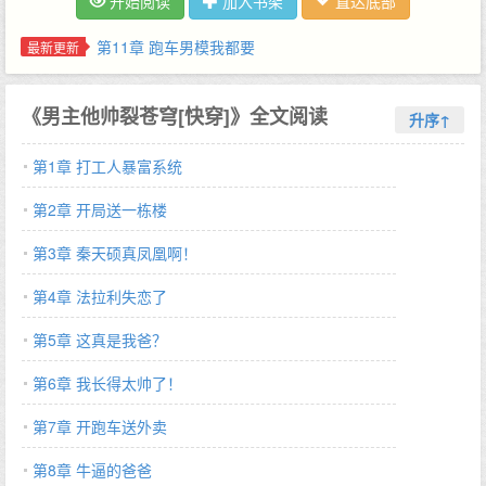
开始阅读
加入书架
直达底部
子就是为了打工而生！！！胆小鬼绑定殡葬系统原主：我就算是饿
死,从楼上跳下去,也不干殡葬！！！秦浪：这个人好像快挂了,点一
第11章 跑车男模我都要
最新更新
个关注,老板需要殡葬服务么？六折哦！穿越男拥有了换装系统原
主：看我在古代称王称霸！当上千古一帝！！秦浪：咱就是说,我有
《男主他帅裂苍穹[快穿]》全文阅读
这能耐当个国师岂不是呼风唤雨？皇帝来了也给我跪下好么？自闭
升序↑
男畅游霸总剧本世界原主：这些霸总都是颠公颠婆吧？？哪见过随
第1章 打工人暴富系统
便就要挖人眼挖人肾挖人心的？秦浪：少爷好久没有这么笑过了,哦
对了,我也很想知道,为什么一个人挖了心还能活蹦乱跳的？？？这
第2章 开局送一栋楼
医疗水平简直逆天啊！！！娱乐圈男明星的灵异玩偶系统原主：看
我用灵异玩偶诅咒我对家！快快倒霉！都给我倒霉！！！秦浪：哎
第3章 秦天硕真凤凰啊！
呦呦别哭了！都是爸爸的好孩子,爸爸绝对超级超级喜欢你们的！爱
第4章 法拉利失恋了
你们呦~比心！【还是改成了金手指系列,写小孩子不顺手,希望大家
理解哈！爱你们！新书日三！V后日九！依旧是金手指系列大爽文
第5章 这真是我爸？
哈！】******下本开《我爸是大反派[快穿]》*****沈明泉来自于恶魔
深渊最低级的小恶魔,崇尚强大的灵魂。一朝被拯救反派爸爸系统绑
第6章 我长得太帅了！
定了,整只恶魔都开心爆了。：校园文的反派爸爸十八岁的沈匡浪留
第7章 开跑车送外卖
级高二,被父母厌弃,自甘堕落,染着一头绿头发,是个活生生的杀马
特。然后他遇到了自己的小恶魔儿子。沈明泉染了跟爸爸一样绿色
第8章 牛逼的爸爸
的头发美滋滋：爸爸你看我们一样绿的发光！沈匡浪脸色一绿：小