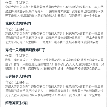
清河只能一边找工作的同时一边送外卖。【打工人暴富系统绑定中……】传说
有这么一个金手指还非要违法犯罪,是脑子进水了么？作为穿越司的超级卷王,谢
哦！！】
三！你全家小三！！！被救回来的孟松雪也没想过自己有一天会被自家宠物鹦
作者：江湖不见
了,为了证明自己只爱亲儿子,只能把这个儿子宠上天！！*******在小恶魔沈明泉
为女主放弃家产为女主养儿子甘心当冤大头。然后他就遇到了自己亲生的小恶
泽涵是个忠于颜值的颜控男明星,未来的他是娱乐圈最喜新厌旧浪荡花丛的男明
中的神豪系统从天而降,让顾清河只能一步步成为这个世界上最拉风的打工人。
庭洲在回收金手指的路上,一不小心就把原主洗白了……****细化了一下简介,希
鹉洗白,看着自家鹦鹉怼天怼地怼空气,孟松雪忽然觉得活着也挺好的。于是这只
的影响下,一个个本来应该下场惨淡的反派爸爸,竟然都变成了让人崇拜又敬重的
穿成大渣男怎么办？还是带着金手指的大渣男！秦泽川作为穿越司的一员,自然
魔儿子。某回国顶级修罗场里,沈长清本该因为女主的背叛心如死灰,可下一秒就
星。结果在他试图搭讪小姐姐的时候遇到了自己的小恶魔儿子。某综艺直播上,
*送外卖时*客人看着顾清河骑着三百多万的限量版哈雷摩托将外卖送到自己手
望新的简介大家能喜欢****下本接档文是《超级神豪》,喜欢买买买神豪文的可
独特的,似乎一下子熟知整个娱乐圈八卦的嘴臭鹦鹉,竟然带着孟松雪这个主人,
三好男人！【众爸爸：呵呵,你们知道我为了让儿子不学坏有多拼命么？】
是选择回收金手指,当个好男人！：预知锦鲤命原主：我靠着自己的预知等人快
看到。沈明泉一把抱住了男主的大腿：爸爸！你缺不缺儿子啊？我给你当儿子
网友们纷纷看到了震惊的一幕。沈明泉拿着爸爸的房产证踮脚送给漂亮女明
上。啊……这就是有钱人的快乐么？*开滴滴时*客人看着停在自己面前这辆顶
以提前收藏哈！顾清河出身小山沟,作为全村的希望考上了大城市的一本大学,本
在娱乐圈爆红了……选秀偶像舞台上。作为导师的鹦鹉：你看你跳舞的样子还
*****【这是一个小恶魔努力朝着反派爸爸看齐,却把反派爸爸逼成好男人的故
死了去救人,美滋滋的当人家的救命恩人！秦泽川：我的天啊！当一个全世界追
好不好？沈长清直接疯了,一把将女主儿子递过去,把自己儿子抢回来。不好意
星：姐姐你好漂亮哦！房子送你,当我女朋友好不好呀？沈泽涵怒摔房产证！我
级敞篷超跑,觉得自己整个人都不好了。啊……花了十五块坐超跑这科学么？*
以为毕业之后可以找到好工作,升职加薪出任CEO,走上人生巅峰。却不曾想,在
不如我瞎蹦跶两下！你是在玩一二三木头人么？全民歌王节目里。作为嘉宾的
事！】******完结快穿男主文亲们可以先看看哈！******《好男人他有金手指[快
捧的锦鲤不好么？：超级败家系统原主：当一个堕落奢靡的败家子浑浑噩噩！
思,我的儿子,亲生的。小恶魔沈明泉很奇怪,眨巴着眼睛看向爸爸。爸爸,我知道
这儿子怎么小小年龄就渣男成这样？不行！我要当儿子的榜样！从今以后对女
当服务员时*客人看着眼前戴着价值千万手表的顾清河在给自己上菜,心情微
这个全民内卷的时代,大学生已经不值钱,研究生和博士成了标配,毕业之后的顾
我是大渣男[快穿]
鹦鹉：你唱歌还不如我一只鹦鹉唱的好听,你好意思来参加节目么？恋爱综艺节
穿]》102W字已完结《超级学神[快穿]》160W字已完结《超级男神[快穿]》
秦泽川：我就不能当一个为人民服务的败家子么？：末世拥有无限物资原主：
你喜欢给别人养儿子,你放心！我也喜欢给别人当儿子！沈长清更觉得自己要疯
友一心一意！！！：豪门文的反派爸爸沈长清是个表面温柔背地里狂热的医生,
妙。啊……就是说能抱大腿么？*当老师时*学生看着班级第一名的学生被顾清
清河只能一边找工作的同时一边送外卖。【打工人暴富系统绑定中……】传说
目里。作为看热闹嘉宾的鹦鹉：我一眼就能看出来你脚踏四条船,你是有八条腿
160W字已完结《极品男神[快穿]》450W字已完结《超级反派[快穿]》107W字
我在末世当大佬,不是人人都要看我脸色行事？秦泽川：这追求太低端,当救世主
作者：江湖不见
了,为了证明自己只爱亲儿子,只能把这个儿子宠上天！！*******在小恶魔沈明泉
为女主放弃家产为女主养儿子甘心当冤大头。然后他就遇到了自己亲生的小恶
河奖励了一套房,瞬间打了鸡血。啊……不就是学习么？我可以！！在打工致富
中的神豪系统从天而降,让顾清河只能一步步成为这个世界上最拉风的打工人。
么？孟松雪也没想到自家鹦鹉这么能怼人,本以为好好养着鹦鹉,将对方当成财神
已完结《反派他盛世美颜[快穿]》50W字已完结《渣男洗白指南[快穿]》130W
不爽么？：快速生长空间原主：我要练药吃丹药成为星际第一强者！秦泽川：
的影响下,一个个本来应该下场惨淡的反派爸爸,竟然都变成了让人崇拜又敬重的
穿成大渣男怎么办？还是带着金手指的大渣男！谢庭洲作为穿越司的一员,自然
魔儿子。某回国顶级修罗场里,沈长清本该因为女主的背叛心如死灰,可下一秒就
这条路上,顾清河一步步的靠着打工人的不屈服,成功的变成了所有人心中的超级
*送外卖时*客人看着顾清河骑着三百多万的限量版哈雷摩托将外卖送到自己手
爷供着,却没想到,有一天自家鹦鹉变成了一个俊美的男人……鹦鹉大变活人,邪
字已完结《他是龙[快穿]》120W字已完结《朕带着十万死士穿回来了》100W
我靠养草药培养了一堆星际强者。：天选玄学直播间原主：嘲讽他人命运,夺取
三好男人！【众爸爸：呵呵,你们知道我为了让儿子不学坏有多拼命么？】
是选择回收金手指,再不做渣男！凤凰男手握全能厨神系统原主：我本应该靠厨
看到。沈明泉一把抱住了男主的大腿：爸爸！你缺不缺儿子啊？我给你当儿子
神豪……
上。啊……这就是有钱人的快乐么？*开滴滴时*客人看着停在自己面前这辆顶
魅一笑：哈哈哈哈！女人,我会变人！！！下本男主视角预收《超级神豪》大家
字已完结喜欢男主文的亲们可以去瞅瞅~*******【本书封面来自于画手氿伊,是
他人运气！秦泽川：这是什么乐子人直播间？为啥我的观众都这么搞笑？你这
*****【这是一个小恶魔努力朝着反派爸爸看齐,却把反派爸爸逼成好男人的故
艺大杀四方走上人生巅峰……谢庭洲：哦不我不想,城市套路深,我要回农村！猥
好不好？沈长清直接疯了,一把将女主儿子递过去,把自己儿子抢回来。不好意
级敞篷超跑,觉得自己整个人都不好了。啊……花了十五块坐超跑这科学么？*
感兴趣可以看看********推荐基友的文《穿成顶流后妈我算命爆红》/清清一色
个人约稿哦！！】
个老六不一般啊！连续出轨三次,出轨对象都是你岳父？？？【写的故事顺序不
事！】******完结快穿男主文亲们可以先看看哈！******《好男人他有金手指[快
琐男给美女花钱能返现原主：我要顶级美女都爱我,我要当全球首富……谢庭
思,我的儿子,亲生的。小恶魔沈明泉很奇怪,眨巴着眼睛看向爸爸。爸爸,我知道
当服务员时*客人看着眼前戴着价值千万手表的顾清河在给自己上菜,心情微
文案：玄学大师穿成顶流后妈,继子陆熙凭着一张神仙颜值,出道即黑红。耍大
穿成一只话痨鹦鹉我爆红了
一致啊！哪个有灵感写哪个！】******下本开《我爸是大反派[快穿]》*****沈明
穿]》102W字已完结《超级学神[快穿]》160W字已完结《超级男神[快穿]》
洲：哦不我不想犯法,老婆一个就挺好。玄学男可以控制鬼魂原主：我要让这些
你喜欢给别人养儿子,你放心！我也喜欢给别人当儿子！沈长清更觉得自己要疯
妙。啊……就是说能抱大腿么？*当老师时*学生看着班级第一名的学生被顾清
牌、不敬业、买歌抄袭、打工作人员……陆熙成了衬托男主的黑料艺人,遭全网
泉来自于恶魔深渊最低级的小恶魔,崇尚强大的灵魂。一朝被拯救反派爸爸系统
160W字已完结《极品男神[快穿]》450W字已完结《超级反派[快穿]》107W字
鬼没日没夜的给我打工！当它们绝对的王！谢庭洲：我、我有点儿怕鬼,不如把
作者：江湖不见
了,为了证明自己只爱亲儿子,只能把这个儿子宠上天！！*******在小恶魔沈明泉
河奖励了一套房,瞬间打了鸡血。啊……不就是学习么？我可以！！在打工致富
封杀,在人生最美的十八岁跳楼身亡……刚穿越过来和继子录综艺的江清
绑定了,整只恶魔都开心爆了。：校园文的反派爸爸十八岁的沈匡浪留级高二,被
已完结《反派他盛世美颜[快穿]》50W字已完结《渣男洗白指南[快穿]》130W
这些鬼都超度了？狠辣男拥有顶级识人系统原主：只要我掠夺了他们的天赋,我
的影响下,一个个本来应该下场惨淡的反派爸爸,竟然都变成了让人崇拜又敬重的
顾淮一睁眼变成了一只鹦鹉！还没来得及适应变成鸟的身份,就发现自家主人要
这条路上,顾清河一步步的靠着打工人的不屈服,成功的变成了所有人心中的超级
墨？？？为了了结身上的因果,江清墨决定扭转继子被换命的悲惨局面。**顶流
父母厌弃,自甘堕落,染着一头绿头发,是个活生生的杀马特。然后他遇到了自己
字已完结《他是龙[快穿]》120W字已完结《朕带着十万死士穿回来了》100W
就是天命之子！谢庭洲：都说千里马常有,伯乐不常有,当代伯乐就是我。赘婿男
三好男人！【众爸爸：呵呵,你们知道我为了让儿子不学坏有多拼命么？】
挂了！作为一只鹦鹉,他迅速报警救人！警察破门而入,万万没想到救人的是一只
神豪……
陆熙和漂亮后妈参加《妈妈！我们今天吃什么》,遭全网黑粉抵制。陆熙一看就
的小恶魔儿子。沈明泉染了跟爸爸一样绿色的头发美滋滋：爸爸你看我们一样
字已完结喜欢男主文的亲们可以去瞅瞅~*******【本书封面来自于画手氿伊,是
的神医系统原主：看我毒死老丈人丈母娘,搞死我老婆继承家产！谢庭洲：有研
*****【这是一个小恶魔努力朝着反派爸爸看齐,却把反派爸爸逼成好男人的故
鹦鹉！！！警察：房间里没人,谁报的警？顾淮：你难道不知道鹦鹉会说话么？
是整容脸,脾气差还打人,看你后妈这么怕你,没少在家打后妈吧？你也配上综
绿的发光！沈匡浪脸色一绿：小孩子不准染头发！！！：偏执文的反派爸爸沈
个人约稿哦！！】
究毒药这时间,研究个治病良药好不好么？杀人的药能比救人的药赚钱？一直穿
事！】******完结快穿男主文亲们可以先看看哈！******《好男人他有金手指[快
一夜之间,#当红女明星家中自尽,宠物鹦鹉报警救人#冲上热搜！医院里经纪人
艺？陆熙滚出娱乐圈,看你被wb我就放心了。节目直播后,原男主的妈在买菜做
云璟是个不折不扣的偏执狂,未来为了把青梅不择手段！还正常的沈云璟忽然遇
天选好男人[快穿]
梭在各个世界的谢庭洲很不理解,这些拥有金手指的渣男脑子是不是都有毛病？
穿]》102W字已完结《超级学神[快穿]》160W字已完结《超级男神[快穿]》
被无良记者围堵。记者：请问孟松雪是因为当小三愧疚自杀么？顾淮：你才小
饭,疯狂艹天才儿子,慈祥妈的人设。江清墨则在看面相算命,而骄傲放肆的陆熙,
到了自己的小恶魔儿子。回家打开门,看到被请到自己新家做客的青梅。沈明泉
有这么一个金手指还非要违法犯罪,是脑子进水了么？作为穿越司的超级卷王,谢
160W字已完结《极品男神[快穿]》450W字已完结《超级反派[快穿]》107W字
三！你全家小三！！！被救回来的孟松雪也没想过自己有一天会被自家宠物鹦
作者：江湖不见
收敛满身反骨,举着#我妈算命超准#的五行旗跟在江清默身后乖乖收钱。艹,直
得意洋洋跟爸爸炫耀：爸爸你看,你喜欢的人我给你弄回来了！等等……沈云璟
庭洲在回收金手指的路上,一不小心就把原主洗白了……****细化了一下简介,希
已完结《反派他盛世美颜[快穿]》50W字已完结《渣男洗白指南[快穿]》130W
鹉洗白,看着自家鹦鹉怼天怼地怼空气,孟松雪忽然觉得活着也挺好的。于是这只
穿成大渣男怎么办？还是带着金手指的大渣男！秦泽川作为穿越司的一员,自然
播搞封建迷信？污点艺人+神棍后妈,祝你们早日升天！然而节目直播过半,全网
忽然觉得教育儿子遵纪守法很重要！！！：娱乐圈的反派爸爸沈泽涵是个忠于
望新的简介大家能喜欢****下本接档文是《有朝一日刀在手[快穿]》女强凤傲天
字已完结《他是龙[快穿]》120W字已完结《朕带着十万死士穿回来了》100W
独特的,似乎一下子熟知整个娱乐圈八卦的嘴臭鹦鹉,竟然带着孟松雪这个主人,
是选择回收金手指,当个好男人！：预知锦鲤命原主：我靠着自己的预知等人快
跪拜。国际首富跪谢大佬救命,血光之灾,全靠大佬化解。感谢大佬让我见到了死
颜值的颜控男明星,未来的他是娱乐圈最喜新厌旧浪荡花丛的男明星。结果在他
文！！！顾清钰乃汇聚天地灵气之顽石,自诞生之日便好战无比,以一己之力打败
字已完结喜欢男主文的亲们可以去瞅瞅~*******【本书封面来自于画手氿伊,是
在娱乐圈爆红了……选秀偶像舞台上。作为导师的鹦鹉：你看你跳舞的样子还
死了去救人,美滋滋的当人家的救命恩人！秦泽川：我的天啊！当一个全世界追
去的奶奶,拿到了奶奶留下的遗产。黑粉：陆熙我错了,求你让咱妈给我算个命。
试图搭讪小姐姐的时候遇到了自己的小恶魔儿子。某综艺直播上,网友们纷纷看
上古诸神,众神苦不堪言,便研制轮回境,忽悠顾清钰入轮回境体验人间疾苦。却
个人约稿哦！！】
不如我瞎蹦跶两下！你是在玩一二三木头人么？全民歌王节目里。作为嘉宾的
捧的锦鲤不好么？：超级败家系统原主：当一个堕落奢靡的败家子浑浑噩噩！
节目组：让你直播亲情,你却算命,带火玄学？还成了三界顶流？天界：感谢江清
到了震惊的一幕。沈明泉拿着爸爸的房产证踮脚送给漂亮女明星：姐姐你好漂
不知这顾清钰,便是有朝一日刀在手,杀尽天下负心狗！【开国皇帝的原配发
超级神豪[快穿]
鹦鹉：你唱歌还不如我一只鹦鹉唱的好听,你好意思来参加节目么？恋爱综艺节
秦泽川：我就不能当一个为人民服务的败家子么？：末世拥有无限物资原主：
墨成为天界形象大使,发扬仙道传承。地府：感谢江清墨成为地府旅游形象大使,
亮哦！房子送你,当我女朋友好不好呀？沈泽涵怒摔房产证！我这儿子怎么小小
妻】：不好意思,这皇帝换我来当！三宫六院都是我的你别想！【被当成挡箭牌