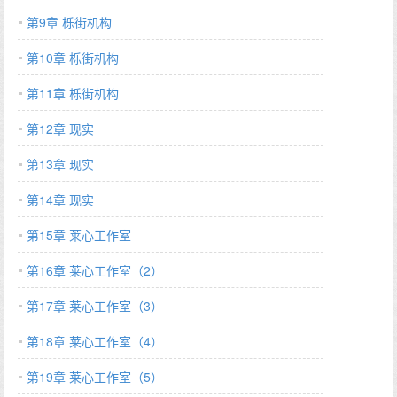
怪。她把怪谈录制必死结局变成沙雕剧目等。……所到之处,无一商
第9章 栎街机构
户存活。玩家/鬼怪：！！！姐,你是我的神。自此新的频道被点
第10章 栎街机构
亮。一场声势浩大的联手商战就此彻底打响。眼看一个个副本里的
商业被收购,从副本内到副本外,他们店门外开始变得无人/鬼经过也
第11章 栎街机构
无人/鬼应聘青乐各商家这才悲痛欲绝：好歹毒的商战！【小剧场】
姜池池觉得自己真是个勤勤恳恳的打工人,人又好看说话又好听,脾
第12章 现实
气更是谁见了都说好。对此,副本的NPC有话要说：录制大扑街的
第13章 现实
导演：是的,没错。惨遭贩卖的店长：老大说得都对。鼻青脸肿的校
长：我是自愿被打的。NPC女商人万人迷女主vs武力值爆表猫猫恋
第14章 现实
爱脑玩家男主（男主有猫猫和人形态）私设很多,没有原型,不要考
究因为有直播和论坛情节,所以有时候弹幕会很多女主开挂很大,不
第15章 莱心工作室
要考究有些副本写完后会有基建经营内容,会有卷分开。文案修改于
第16章 莱心工作室（2）
2024/7/14…
第17章 莱心工作室（3）
第18章 莱心工作室（4）
第19章 莱心工作室（5）