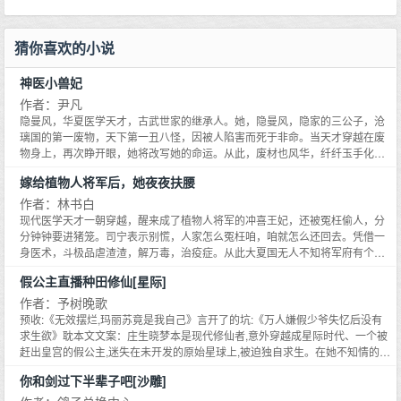
猜你喜欢的小说
神医小兽妃
作者：尹凡
隐曼风，华夏医学天才，古武世家的继承人。她，隐曼风，隐家的三公子，沧
璃国的第一废物，天下第一丑八怪，因被人陷害而死于非命。当天才穿越在废
物身上，再次睁开眼，她将改写她的命运。从此，废材也风华，纤纤玉手化腐
朽为传奇，一身出神入化的医术惊人为天，炼神丹，驭万兽，手到擒来。只
嫁给植物人将军后，她夜夜扶腰
是，不小心救了这个小奶娃怎么回事？他，神君阁的圣子，神魔同体，神秘腹
黑的邪王，冷血妖异，却对偶然救他的丑丫头情有独钟别老跟着爷！某女道。
作者：林书白
邪王妖艳笑道：看光了爷，摸光了爷，要对爷负责！
现代医学天才一朝穿越，醒来成了植物人将军的冲喜王妃，还被冤枉偷人，分
分钟钟要进猪笼。司宁表示别慌，人家怎么冤枉咱，咱就怎么还回去。凭借一
身医术，斗极品虐渣渣，解万毒，治疫症。从此大夏国无人不知将军府有个三
夫人。昔日小可怜摇身一变成了大佬，世外神医是她，神秘组织的头目也是
假公主直播种田修仙[星际]
她。开药铺，建超市，无所不能。所有人都对她的名号向往，求娶之队从南排
到北。某个将军实在睡不下去了，起身抱住自家的小娇妻。以后我主外你主
作者：予树晚歌
内。
预收:《无效摆烂,玛丽苏竟是我自己》言开了的坑:《万人嫌假少爷失忆后没有
求生欲》耽本文文案：庄生晓梦本是现代修仙者,意外穿越成星际时代、一个被
赶出皇宫的假公主,迷失在未开发的原始星球上,被迫独自求生。在她不知情的情
况下,摄像头全程跟随直播。起初观众们都对这个娇贵柔弱的假公主极其不看好,
你和剑过下半辈子吧[沙雕]
认为她只是装装样子。结果眼看着庄生晓梦凭一己之力解决周边危险的星际兽,
建造住所,种田养猪,烹饪美食,织布缝衣……一切从无到有,日子过得很是滋润。