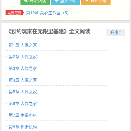
开始阅读
加入书架
直达底部
苦感觉累次增加,请勿把游戏当儿戏。】【游戏一旦开启不可中途退
出,祝你游戏愉快】【检测到你是唯一预约玩家,赠送豪华家园x1,积
第19章 莱心工作室（5）
最新更新
分x9999,糖果x10,体力x1000,精美头像框x1,另赠基建系统。】初
橙：？？？她什么时候预约的？她怎么不知道？自从《末日》游戏
《预约玩家在无限里基建》全文阅读
上线,人类苦不堪言每天上完学上完班,累的不行不说,一大堆作业不
升序↑
说,还得被拉入游戏,游戏就算了,死了还成倍痛,死了还要重新再来,
第1章 人偶之家
再来又死痛感又翻倍简直是折磨。就在这个时候他们看到了初橙的
直播,悠哉悠哉的过本,像是去度假。玩家：……
第2章 人偶之家
——————————专栏正在写的同类型文《直播成为系统商城
后【无限流】》文案（日更不坑,宝宝们放心收藏~）青乐游戏突然
第3章 人偶之家
来了一位卖套餐的客服。起初,公司职员：老板怎么想的招这种客
第4章 人偶之家
服。玩家：一看就是个没什么卵用的骗子。青乐各商家（副本本主
和各商业老板）：也就那样,还能打倒我们不成？.本来姜池池只是
第5章 人偶之家
想好好的做好本分工作,但是副本内多的是绝望鬼怪和无良商家。温
柔善良一心为学生好的校长因为利益被弟弟残害；名动四方的歌姬
第6章 人偶之家
因为背叛而嗓音尽毁；本该事业有成的员工因为替老板背锅而铃铛
第7章 幸福小店
入狱等。……姜池池决定靠卷把这些改善好。于是学校副本内,她撺
掇鬼学生和学校职员,架空鬼校长。午夜怪谈超市副本里,她贩卖店
第8章 栎街机构
长。死亡广播内,玩家马上要死于广播下,一手催眠曲直接送走鬼