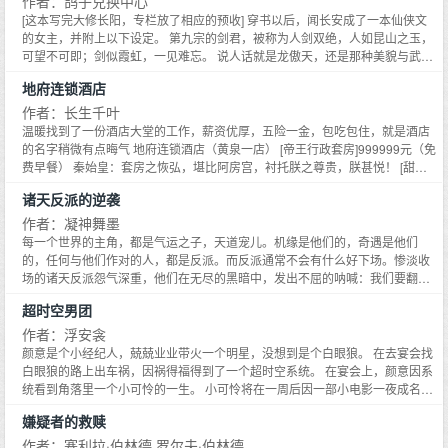
作者：鸽子兑换中心
某天,见她忽然折一树枝,以枝做剑,御空飞天,直接剑劈九天雷云。观众目瞪口
[这本写完大修长阳，专栏放了相应的预收] 穿书以后，闻长安成了一本仙侠文
呆：演得吧,假的吧？！还在发愁自己进了星际社会,连打螺丝都竞争不过机器人
的女主，并附上以下设定。 第九宗的剑君，被称为人剑双绝，人如昆山之玉，
的庄生晓梦,浑然不知自己早已经在星际社会掀起了轩然大波。温馨提示：主剧
可望不可即；剑似霞虹，一见难忘。 说人话就是龙傲天，还是那种美貌与武力
情,女主有CP,但感情戏不多,CP就是个添头,女主全文最强最美。
拉满的龙傲天。 成为龙傲天的闻长安无比快乐，不过这是本虐恋狗血小说，并
地府连锁酒店
包含以下关键词：替身，白月光，天降。这些人都因女主互相指责着： 你都死
了十年了，为什么要回来？ 我们青梅竹马，两小无猜，你不过替身罢了。 我与
作者：长生千叶
她是命中注定的相遇，只有我才配得上她，你们全是垃圾。 对此，边上看戏的
温暖找到了一份酒店大堂的工作，薪资优厚，五险一金，包吃包住，就是酒店
闻长安表示： 谢谢，有被孝到。 ** 一个可歌可泣的绝美爱情故算了我不装
的名字稍微有点晦气 地府连锁酒店（黄泉一店） [帝王行政套房]999999元（免
了，这就是个沙雕文。 改了八百遍还无比稀烂的文名和文案，基友说正文比文
费早餐） 秦始皇：套房之恢弘，堪比阿房宫，衬托朕之尊贵，朕甚悦！ [甜蜜
案好看，可以试试。 基友：纯路人，不吹不黑 阅读指南：1V1，唯一官方指定
情侣豪华房]5200元（2人情侣早餐） 项羽：为何让我与这刘邦小白脸同住一
诸天反派的逆袭
男主，不是把基友送给你。 6.20周日入V，当天三更 以下是基友的文： 广告位
间？我从未见过如此古怪的双人间！什么，酒店满房了？ [盘丝洞主题高级
招租 预收：戳专栏直达！ ①师兄他春心萌动 晏卿：那天风很大，我捧着铺满
房]1111元（不含早餐） 蜘蛛精：北漂做模特这么多年，头一次见到如此生动
作者：凝神舞墨
灵石的花束走向广场，师妹就站在那里。白衣墨发，仙姿玉骨，不染半点铅
的主题房，好像回到了故乡！ * 温暖：您好，酒店前台，请问有什么需要帮忙
每一个世界的主角，都是气运之子，天道宠儿。机缘是他们的，奇遇是他们
华。 我的心有小鹿乱撞，眼神迷离，师妹看着我，弟子们也看着我，我是如此
的吗？ 百里无常：需要特殊服务，到我房间来。 温暖：？？？
的，任何与他们作对的人，都是反派。而反派通常不会有什么好下场。惨淡收
紧张，以致先前想好的千言万语成了 如此良辰美景，你我何不一战解愁。 于
场的诸天反派怨气深重，他们在无尽的黑暗中，发出不屈的呐喊：我们要翻
是，我被师妹按着打了一顿。 晏卿的第五十三次告白，失败。 ** 沙雕仙侠恋
身，我们要逆袭。诸天反派逆袭系统，在诸天万界反派凝聚的无边怨气之中，
爱流 男主：恋爱脑大师兄，满脑子虐恋情深。 女主：剑修本修，见了谁都是来
超时空男团
应运而生。
打架的。 ②云养黑科技女神 光年直播平台的观众最近沉迷一个主播。 21世纪
作者：浮安衾
直播间里，一位少女双眸含泪，声音绵软，人家有认真复习的，可他们说我作
颜意是个小经纪人，兢兢业业带火一个明星，没想到是个白眼狼。 在去宴会找
弊。我受委屈没关系，可是大家的心血白废了，很难过。 一时间观众纷纷安
白眼狼的路上出车祸，因祸得福得到了一个超时空系统。 在宴会上，颜意因系
慰。 【崽别哭，阿爸给你补课。】 【不过基础化学而已，分分钟钟打脸给他们
统看到角落里一个小可怜的一生。 小可怜将在一周后因一部小电影一夜成名，
看。】 后来，成为科研大佬的少女故技重施，眼泪汪汪，他们说我的理论是假
从此大奖拿到手软成为一代影帝，颜意看到未来他人到中年，因渣男毁容，后
的，是骗子，好难过。 弹幕再次疯狂刷屏。 【老娘笑了，没见识的远古人】
嫌疑者的救赎
悔不已，恨不能重来。 系统：是否对其使用重生功能，将其从未来带回现在的
【来人，给他们上超光速飞行技术】 直播强国文，女主从星际学习知识，反馈
身体？ 颜意：？ 一个嗓音沙哑的过气艺人为救命钱上综艺，在综艺上被人调侃
作者：塞利拉·伯林德 罗尔夫·伯林德