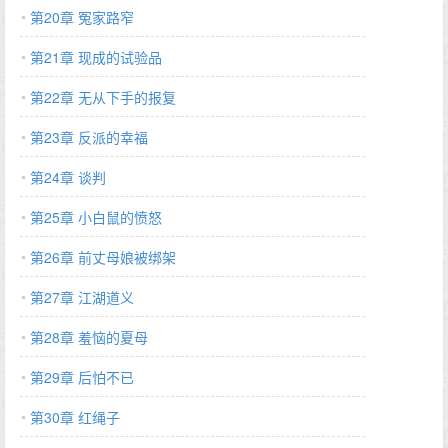
第20章 冤家路窄
第21章 现成的试验品
第22章 无从下手的报复
第23章 反派的幸福
第24章 谈判
第25章 小白鼠的愤怒
第26章 前丈母娘被绑架
第27章 江湖道义
第28章 羞恼的夏母
第29章 后怕不已
第30章 红绳子