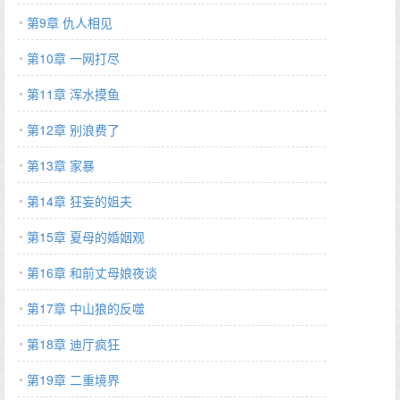
第9章 仇人相见
第10章 一网打尽
第11章 浑水摸鱼
第12章 别浪费了
第13章 家暴
第14章 狂妄的姐夫
第15章 夏母的婚姻观
第16章 和前丈母娘夜谈
第17章 中山狼的反噬
第18章 迪厅疯狂
第19章 二重境界