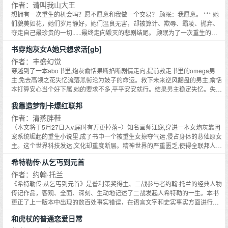
作者：请叫我山大王
想拥有一次重生的机会吗？愿不愿意和我做一个交易？ 顾眠：我愿意。 *** 她
们貌美如花，她们岁月静好，她们温良无害，却被算计、欺辱、霸凌、抛弃、
夺走自己最珍贵的一切......最终走向毁灭的悲剧结尾。 顾眠为了一次重生的机
会，成为了无数个顾眠，时间回溯到某个节点，于是，曾经被算计的，算计回
书穿炮灰女A她只想求活[gb]
去，被欺辱的，欺辱回去。 被抢走的男人，当然也要抢回来。 让他们为她疯为
她狂为她哐哐撞大墙。 （本文玛丽苏，爽文+苏文。但不是无脑苏爽文。）
作者：丰盛幻觉
（主线是攻略男主，副线做任务。）
穿越到了一本abo书里,炮灰俞恬果断掐断剧情走向,提前救走书里的omega男
主,免去高领之花失忆流落黑街沦为妓子的命运。救下未来逆风翻盘的男主,俞恬
本打算安心当个好下属,她的要求不多,平平安安就行。结果男主稳定失忆。失忆
也就罢了,可他浑身的……文氛围感是怎么回事？！救命！俞恬一边护着未来大
我靠造梦制卡爆红联邦
腿,一边点亮了乱七八糟的成就,一路倒是有惊无险。后来,俞恬成为一方大佬,封
无可封赏无可赏。再次大捷之后,俞恬班师回朝。已经成为皇帝的男性omega状
作者：清蒸胖鞋
似苦恼：上将,我该怎么赏你？众臣眼观鼻鼻观心,心中上演了一幕幕飞鸟尽良弓
（本文将于5月27日入v,届时有万更掉落~）知名画师江窈,穿进一本女炮灰靠团
藏,狡兔死走狗烹的戏码。俞恬单膝跪地：我愿求娶陛下。众臣倒吸一口凉气,都
宠系统崛起的重生小说里,成了书中一个被重生女掠夺气运,侵占身体的悲催原女
在好奇俞恬怎么人头落地不得好死。众所周知,俞恬身患信息素厌恶症,一次她在
主。这个世界科技发达,文化却重度断层。精神世界的严重匮乏,使得全联邦人类
失控中几乎咬断了omega的脖子,若非送医及时,那个omega当场就死了。自此
饱受梦魇污染侵袭折磨。梦卡师职业应运而生。于是,继承超忆天赋的江窈,凭借
希特勒传·从乞丐到元首
各方大佬打消了结亲的念头。他们是结亲,不是结仇。这样的人居然当众求娶皇
来自21世纪的知识储备,在联邦制卡界杀疯了！造梦大学里,当别人的制卡师还
上,找不找死啊？！宋衍缓步走下王座,笑吟吟地扶起俞恬。我愿意。众臣：噫！
在绘制单一造景的动态梦卡时,江窈大笔一挥,一个爱恨纠缠一波三折的霸总追妻
作者：约翰·托兰
演！你们就演吧！事后,男性omega在俞恬怀里低喃：你让我好等。
梦跃然于卡上。于是,仅当天该卡销售量直接飙升至梦卡销售榜第一,并且因梦卡
《希特勒传·从乞丐到元首》是普利策奖得主、二战参与者约翰·托兰的经典人物
……………………………………宋衍生于衰微的皇室。背叛、暗算、受尽折辱
内容太过复杂,梦卡复刻商的天价梦卡复刻设备当晚因为cpu温度太高被烧坏了
传记作品，客观、全面、深刻、生动地记述了二战发起人希特勒的一生。本书
只是他的命运。他是帝国的元帅,也是老迈帝国灭亡时的祭品。然而他却被一个
整整十台。就在全联邦所有梦卡复刻商安排员工加班加点对梦卡复制机进行系
更正了上一版本中出现的数百处事实错误，在语言文字和史实事实方面进行了
人救了。大厦将倾,他能做的只是从帝国老迈的躯体中挑拣出最有用的砖块留给
统升级时。仅用了不到一周时间,一个梦境内容精细到令人发指的崭新年度狗血
一次全面的升级。这本《希特勒传》内容详实，作者约翰·托兰先后采访了数百
她,作为新世界的基石。然而她却一次次张开翅膀,用一次次胜利带领他攀上巅
和虎杖的普通恋爱日常
剧梦卡再度横空出世。梦卡复刻商：我人麻了……食用须知：1、打脸虐渣、
名和希特勒有关系的当事人，搜集了众多资料，是对希特勒的一个全面立体的
峰。仿佛奇迹。carry全场超A信息素厌恶症冷淡女alphaX人前高岭之花人后萌
升级制卡群像文,涉及论坛体和直播体内容,不喜此类者慎入。2、男主出现稍晚,