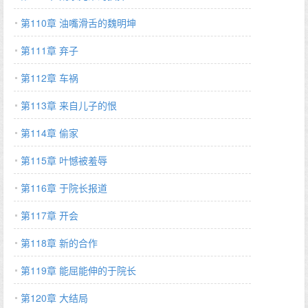
第110章 油嘴滑舌的魏明坤
第111章 弃子
第112章 车祸
第113章 来自儿子的恨
第114章 偷家
第115章 叶憾被羞辱
第116章 于院长报道
第117章 开会
第118章 新的合作
第119章 能屈能伸的于院长
第120章 大结局