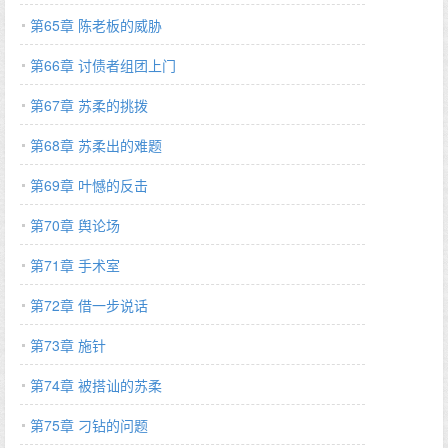
第65章 陈老板的威胁
第66章 讨债者组团上门
第67章 苏柔的挑拨
第68章 苏柔出的难题
第69章 叶憾的反击
第70章 舆论场
第71章 手术室
第72章 借一步说话
第73章 施针
第74章 被搭讪的苏柔
第75章 刁钻的问题