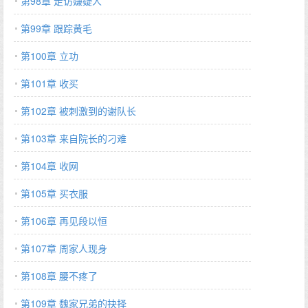
第98章 走访嫌疑人
第99章 跟踪黄毛
第100章 立功
第101章 收买
第102章 被刺激到的谢队长
第103章 来自院长的刁难
第104章 收网
第105章 买衣服
第106章 再见段以恒
第107章 周家人现身
第108章 腰不疼了
第109章 魏家兄弟的抉择