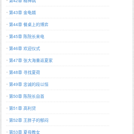
第42章 精神病
第43章 金龟婿
第44章 餐桌上的博弈
第45章 陈院长来电
第46章 欢迎仪式
第47章 张大海重返夏家
第48章 寻找夏荷
第49章 忠诚的段以恒
第50章 陈院长自首
第51章 高利贷
第52章 王胖子的郁闷
第53章 夏母教女