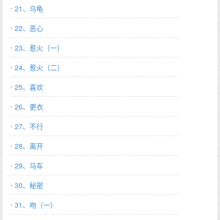
21、乌龟
22、恶心
23、惹火（一）
24、惹火（二）
25、喜欢
26、更衣
27、不行
28、离开
29、马车
30、秘密
31、吻（一）