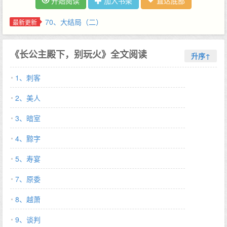
开始阅读
加入书架
直达底部
送到她府上的玉器非上等成色，她扬鞭尽毁; 桌上膳食稍不适口，
她棍杖赐庖厨; 入幕之宾不是容色身段俱佳，她贬其为浣衣奴; 树大
70、大结局（二）
最新更新
招风，越朝歌如此行径，对她恨之入骨的人不在少数。那些人明着
打压她不倒，便暗里寻了杀手来。 有一日，长公主府上来了个杀
《长公主殿下，别玩火》全文阅读
手，身量悍利，气度沉凉。但他频频失手。 那小兄弟第一回做任
升序↑
务，越朝歌在洗澡，温池之上水雾氤氲，妖娆一眼望过来。 小兄弟
1、刺客
脸红至耳根，越朝歌有了生机; 第二回，越朝歌在睡觉，香肩半
露，花容半掩，他手指一抖，飞镖钉到床头梨花木上。 笃地一声，
2、美人
越朝歌醒了。 第三回，越朝歌倚在软枕上等他，红唇轻启，如妖祸
国。小弟弟，你拼命想杀我的样子真好看。 后来龙床之上，她哑声
3、暗室
求饶。 越萧气息沉律，恨恨咬住她红透了的耳垂:大姐姐，我拼命
4、黥字
的样子，好看吗? {请仔细看以下排雷啊宝们！】 1.年下，姐弟
恋，女比男大2岁; 2.男主微病娇; 3.本文SC； 4.其他想到再补充
5、寿宴
———————————— 预收《和离后我成了前夫的小舅母》，
求收藏 文案： 阮雀是江南总督的独女，生得国色天香，是江南第
7、原委
一美人。 可惜所嫁非人。 夫君顾廷康是宁远侯世子，才貌品行样
8、越萧
样皆好，唯独不爱她。 三年夫妻，相敬如宾，他待她冷淡。 阮雀
以为这是他性格所致。 直到顾廷康把那娇柔小性的外室领到她面
9、谈判
前，任由她践踏她的尊严，毁她容貌时 阮雀才知道，原来顾廷康不