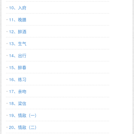
是天生冷淡，他也会温柔小意，只是对她冷酷罢了。 婆母刁难、小
10、入府
姑贪婪，恶奴欺主，甚至母族被陷害锒铛入狱 阮雀不缺乏和离的勇
11、晚膳
气，眼下却求告无门。万般无奈，她只能去求那个暴虐噬杀，残忍
骇戾的摄政王。 ※ 那日司朝（chao）点兵回城，阮雀当街拦驾。
12、醉酒
他见自己爱而不得多年的姑娘纤腰颤颤，眸染泪光，袖下的拳松了
又紧，紧了又松，终是忍不住出手，把人捞进了车舆。 车舆之内，
13、生气
气温陡升。铁臂箍住细腰，他低声沉吟，求我，怎么求？ ※ 不久
14、出行
后，阮氏全族被放了出来，父兄官复原职，更上一层楼。 阮雀从顾
廷康的弃妇变成了他高不可攀的小舅母。 那个传说中凶残暴戾的男
15、醉春
人将她小心翼翼裹在掌心里，要风得风要雨得雨。 顾廷康亲眼看见
少女骄矜地偎依在男人怀中， 他心如刀割，却见司朝缓缓勾唇道：
16、练习
跪下，叫舅母。…
17、亲吻
18、梁信
19、情敌（一）
20、情敌（二）