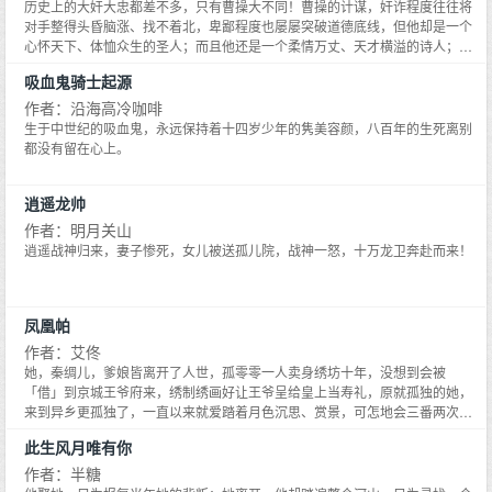
历史上的大奸大忠都差不多，只有曹操大不同！曹操的计谋，奸诈程度往往将
对手整得头昏脑涨、找不着北，卑鄙程度也屡屡突破道德底线，但他却是一个
心怀天下、体恤众生的圣人；而且他还是一个柔情万丈、天才横溢的诗人；最
后他还是一个敏感、自卑、内心孤独的普通男人。公元189年秋，曹操逃避董
吸血鬼骑士起源
卓追杀，躲到老友吕伯奢家。吕家人磨刀杀猪款待曹操，曹操却疑心他们要谋
害自己，断然砍杀吕氏全家；逃出门正好遇到吕伯奢打酒归来，问他猪杀好
作者：沿海高冷咖啡
没？曹操惊愕中将热情的吕伯奢一刀捅死。公元194年，曹操攻打吕布，为激
生于中世纪的吸血鬼，永远保持着十四岁少年的隽美容颜，八百年的生死离别
励士气，他火烧城门断绝后路，但一开战就中了埋伏，几乎全军覆没，赶紧仓
都没有留在心上。
皇回撤，穿过自己刚才点燃的熊熊大火，胡子烧焦了一半，正在残余人马垂头
丧气的时候，满脸烟灰的曹操沉思半晌，突然下令立即夜袭吕布，因为他算到
逍遥龙帅
吕营刚刚得胜，此时必然松懈！果然得计。公元220年3月15日，临终前，这个
一代枭雄的遗言却如此温柔：老婆们要学会做鞋子来卖，挣钱养活自己，想改
作者：明月关山
嫁的就改嫁，说完永远合上了他的眼睛。翻开本书，您将了解中国历史上这个
逍遥战神归来，妻子惨死，女儿被送孤儿院，战神一怒，十万龙卫奔赴而来！
独一无二的家伙，进入曹操尘封了两千年的精彩内心世界。《卑鄙的圣人:曹操
Ⅵ》：袁绍的败亡和前线的胜利点燃了曹操的野心，傀儡皇帝与权臣之间的嫌
隙更促使他对复兴汉室理想的背弃。曹操决定脱离许都把大本营办到邺城，迈
出了代汉自立的第一步……
凤凰帕
作者：艾佟
她，秦绸儿，爹娘皆离开了人世，孤零零一人卖身绣坊十年，没想到会被
「借」到京城王爷府来，绣制绣画好让王爷呈给皇上当寿礼，原就孤独的她，
来到异乡更孤独了，一直以来就爱踏着月色沉思、赏景，可怎地会三番两次遇
上那个王爷，还解下他尊贵的披风为她披上？这身子是暖了，心却不能暖，他
此生风月唯有你
是属于兰儿郡主的！那个经过一次街头相救事件，从此奠定两人友谊的痴心小
女人，岂料皇上突然将兰儿郡主指婚给他人，就算会赔上一条命，她也要……
作者：半糖