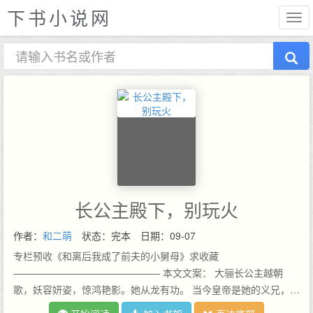
下书小说网
长公主殿下，别玩火
作者：
和二萌
状态：完本
日期：09-07
专栏预收《和离后我成了前夫的小舅母》求收藏
——————————————— 本文文案： 大骊长公主越朝
歌，妖容妍姿，惊鸿艳影。她从龙有功。 当今皇帝是她的义兄，对
她千娇百宠，予取予求。 她有足够的资本骄横跋扈，恣睢招摇。