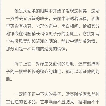
他是从姑娘的眼睛中开始了发现这种美，这是
一双秀美又沉毅的眸子，美丽中渗透着沉稳，洒脱
里蕴含有执著，它形体适中，黑白相间，恰如其分
地镶嵌在稍圆稍长稍似瓜子形的面庞上，它犹如两
个被微风晃动起涟漪的湖泊，静谧中涌动着激情，
那分明是一种清纯的透亮的情愫。
眸子上面一对端庄又俊俏的眉毛，还有遮掩眸
子的一根根长长的整齐的睫毛，都可以印证他的判
断。
一双眸子正中下边的鼻子，活赛雕塑家鬼斧神
工创造的艺术品，它丰满而不显肥大，瘦削而不干