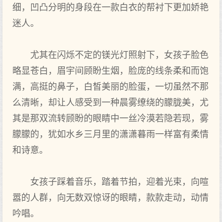
细，凹凸分明的身段在一款白衣的帮衬下更加娇艳
迷人。
尤其在闪烁不定的镁光灯照射下，女孩子脸色
略显苍白，眉宇间顾盼生烟，脸庞的线条柔和而饱
满，高挺的鼻子，白皙美丽的脸蛋，一切虽然不那
么清晰，却让人感受到一种晨雾缭绕的朦胧美，尤
其是那双流转顾盼的眼睛中一丝冷漠若隐若现，雾
朦朦的，犹如水乡三月里的潇潇暮雨一样富有柔情
和诗意。
女孩子踩着音乐，踏着节拍，迎着光束，向喧
嚣的人群，向无数双惊讶的眼睛，款款走动，动情
吟唱。