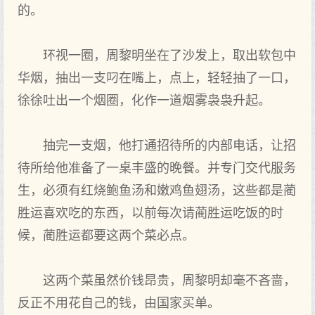
的。
环视一圈，周黎明坐在了沙发上，取出软包中
华烟，抽出一支叼在嘴上，点上，轻轻抽了一口，
徐徐吐出一个烟圈，化作一道烟雾袅袅升起。
抽完一支烟，他打通招待所的内部电话，让招
待所给他准备了一桌丰盛的晚餐。并专门交代服务
生，必须有红烧鲍鱼汤和嫩鸡鱼翅汤，这些都是蔺
胜运喜欢吃的东西，以前每次请蔺胜运吃饭的时
候，蔺胜运都要这两个菜必点。
这两个菜虽然价钱昂贵，周黎明却毫不吝啬，
反正不用花自己的钱，由国家买单。