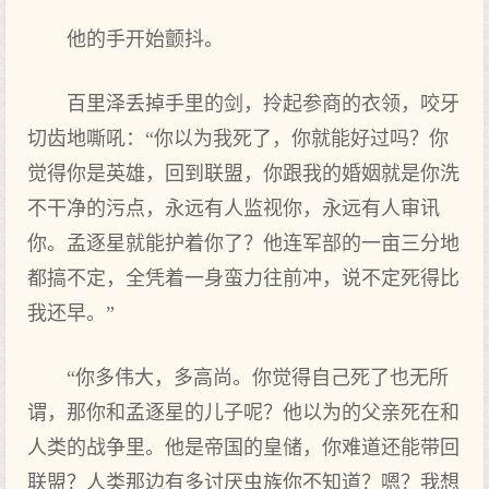
他的手开始颤抖。
百里泽丢掉手里的剑，拎起参商的衣领，咬牙
切齿地嘶吼：“你以为我死了，你就能好过吗？你
觉得你是英雄，回到联盟，你跟我的婚姻就是你洗
不干净的污点，永远有人监视你，永远有人审讯
你。孟逐星就能护着你了？他连军部的一亩三分地
都搞不定，全凭着一身蛮力往前冲，说不定死得比
我还早。”
“你多伟大，多高尚。你觉得自己死了也无所
谓，那你和孟逐星的儿子呢？他以为的父亲死在和
人类的战争里。他是帝国的皇储，你难道还能带回
联盟？人类那边有多讨厌虫族你不知道？嗯？我想