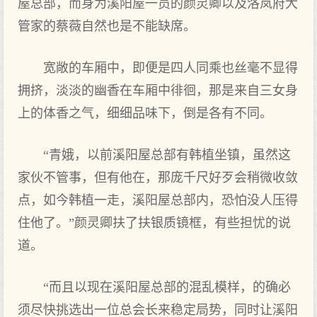
屋总部，而身为溪阳屋一员的颜灵卿以及洛岚府大
管家的蔡薇自然也是不能缺席。
宽敞的车厢中，即便是四人同乘也丝毫不显得
拥挤，淡淡的幽香在车厢中徘徊，那是来自三女身
上的体香之气，细细品味下，倒是各有不同。
“青娥，以前溪阳屋总部有韩植坐镇，虽然这
家伙不管事，但有他在，那庞千尺好歹会稍微收敛
点，如今韩植一走，溪阳屋总部内，恐怕没人压得
住他了。”颜灵卿扶了扶银质镜框，有些担忧的说
道。
“而且以现在溪阳屋总部的混乱模样，的确必
须尽快挑选出一位总会长来稳定局势，同时让溪阳