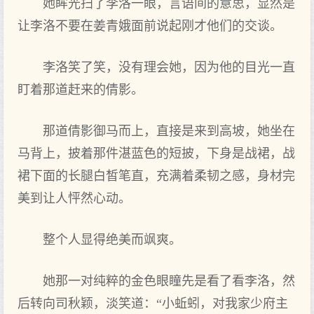
她眸光扫了李洛一眼，言语间的意思，显然是
让李洛不要在姜青娥面前说起刚才他们的交谈。
李洛笑了笑，没有理会她，因为他的目光一直
盯着那道赶来的倩影。
那道倩影御马而上，直接是来到高坡，她坐在
马背上，披着那件湛蓝色的短披，下身是战裙，战
裙下面的长腿白皙笔直，充满着柔韧之感，身材完
美到让人怦然心动。
整个人显得绝美而飒爽。
她那一对纯粹的金色眼瞳先是看了看李洛，然
后转向司秋颖，淡笑道：“小蚯蚓，对我家少府主