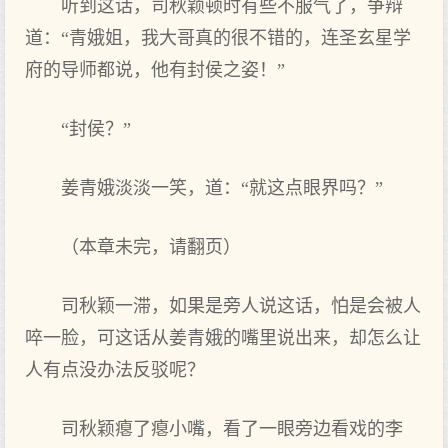
听到这话，司秋颖顿时有些不服气了，争辩
道：“青娥姐，我大哥真的很不错的，连圣玄星学
府的导师都说，他有封侯之姿！”
“封侯？”
姜青娥淡淡一笑，道：“就这点眼界吗？”
（本章未完，请翻页）
司秋颖一滞，如果是旁人说这话，怕是会被人
啐一脸，可这话从姜青娥的嘴里说出来，却怎么让
人有点没办法反驳呢？
司秋颖瘪了瘪小嘴，看了一眼旁边看戏的李