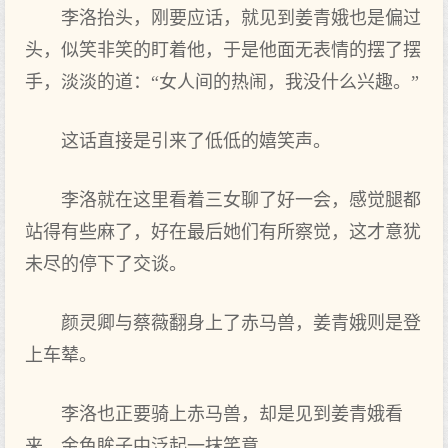
李洛抬头，刚要应话，就见到姜青娥也是偏过
头，似笑非笑的盯着他，于是他面无表情的摆了摆
手，淡淡的道：“女人间的热闹，我没什么兴趣。”
这话直接是引来了低低的嬉笑声。
李洛就在这里看着三女聊了好一会，感觉腿都
站得有些麻了，好在最后她们有所察觉，这才意犹
未尽的停下了交谈。
颜灵卿与蔡薇翻身上了赤马兽，姜青娥则是登
上车辇。
李洛也正要骑上赤马兽，却是见到姜青娥看
来，金色眸子中泛起一抹笑意。