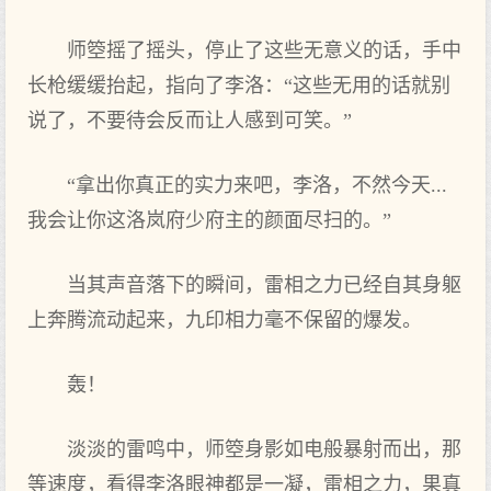
师箜摇了摇头，停止了这些无意义的话，手中
长枪缓缓抬起，指向了李洛：“这些无用的话就别
说了，不要待会反而让人感到可笑。”
“拿出你真正的实力来吧，李洛，不然今天...
我会让你这洛岚府少府主的颜面尽扫的。”
当其声音落下的瞬间，雷相之力已经自其身躯
上奔腾流动起来，九印相力毫不保留的爆发。
轰！
淡淡的雷鸣中，师箜身影如电般暴射而出，那
等速度，看得李洛眼神都是一凝，雷相之力，果真