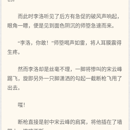
而此时李洛听见了后方有急促的破风声响起，
眼角一瞟，便是见到面色阴沉的师箜急速而来。
“李洛，你敢！”师箜喝声如雷，将人耳膜震得
生疼。
然而李洛却是丝毫不理，一脚将惨叫的宋云峰
踢飞，旋即另外一只脚潇洒的勾起一截断枪飞甩了
出去。
嗤！
断枪直接是射中宋云峰的肩窝，将他插在了墙