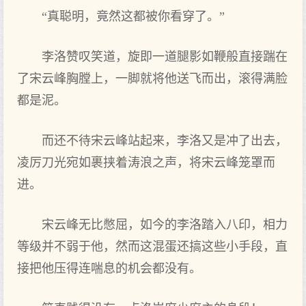
“真聪明，竟然这都被你看穿了。”
李洛赞叹笑道，旋即一道腿影如鞭般直接踹在
了宋云峰胸膛上，一脚就将他送飞而出，滚得满脸
都是泥。
而还不待宋云峰站起来，李洛又是冲了出去，
凌厉刀光宛如裹挟着涛浪之声，将宋云峰笼罩而
进。
宋云峰无比憋屈，如今的李洛踏入八印，相力
等级并不弱于他，然而这混蛋还搞这些小手段，直
接把他压得连喘息的机会都没有。