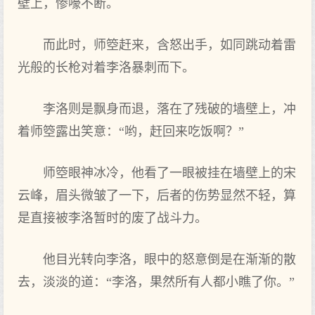
壁上，惨嚎不断。
而此时，师箜赶来，含怒出手，如同跳动着雷
光般的长枪对着李洛暴刺而下。
李洛则是飘身而退，落在了残破的墙壁上，冲
着师箜露出笑意：“哟，赶回来吃饭啊？”
师箜眼神冰冷，他看了一眼被挂在墙壁上的宋
云峰，眉头微皱了一下，后者的伤势显然不轻，算
是直接被李洛暂时的废了战斗力。
他目光转向李洛，眼中的怒意倒是在渐渐的散
去，淡淡的道：“李洛，果然所有人都小瞧了你。”