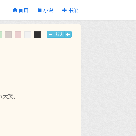
首页
小说
书架
默认
声大笑。