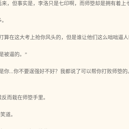
话来，但事实是，李洛只是七印啊，而师箜却是拥有着上
多。
打算在这大考上抢你风头的，但是谁让他们这么咄咄逼人
是被逼的。”
是你...你不要逞强好不好？我都说了可以帮你打败师箜的
候反而栽在师箜手里。
洛笑道。