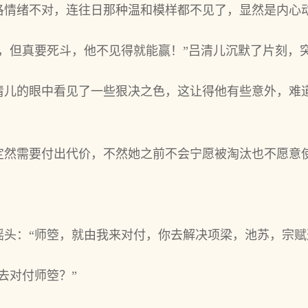
洛情绪不对，连往日那种温和模样都不见了，显然是内心
缠，但真要死斗，他不见得就能赢！”吕清儿沉默了片刻，
清儿的眼中看见了一些狠决之色，这让得他有些意外，难
定然需要付出代价，不然她之前不会宁愿被淘汰也不愿意
摇头：“师箜，就由我来对付，你去解决项梁，池苏，宗赋
去对付师箜？”