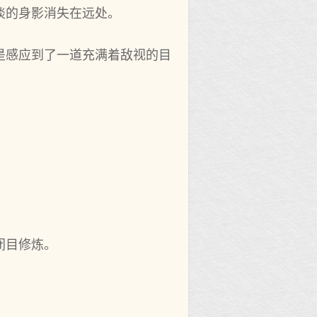
淡的身影消失在远处。
是感应到了一道充满着敌视的目
闭目修炼。