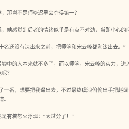
样，那岂不是师箜迟早会夺得第一？
惑，她感觉到后者的情绪似乎是有点不对劲，当即小心的问
十名还没有决出来之前，把师箜和宋云峰都淘汰出去。”
灵墟中的人本来就不多了，而以师箜，宋云峰的实力，进
能呢？
辱了一番，想要把我逼出去，不过最终虞浪偷偷出手把赵
道。
是有着怒火浮现：“太过分了！”