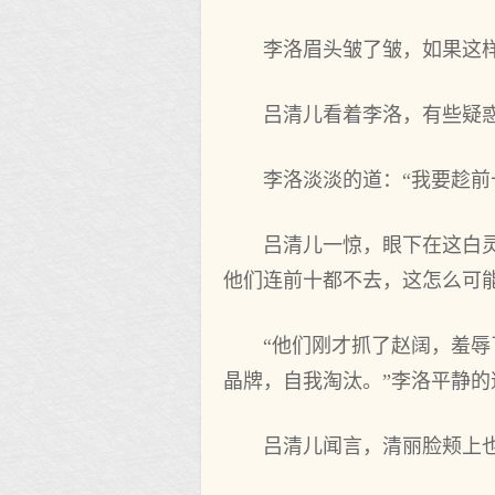
李洛眉头皱了皱，如果这
吕清儿看着李洛，有些疑
李洛淡淡的道：“我要趁前
吕清儿一惊，眼下在这白
他们连前十都不去，这怎么可
“他们刚才抓了赵阔，羞
晶牌，自我淘汰。”李洛平静的
吕清儿闻言，清丽脸颊上也