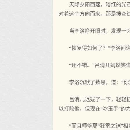
天际夕阳西落，暗红的光
对着这个方向而来，那是搜查
当李洛睁开眼时，发现一
“恢复得如何了？”李洛问
“还不错。”吕清儿嫣然笑
李洛沉默了数息，道：“你
吕清儿迟疑了一下，轻轻摇
以打败他，但现在“冰玉手”的
“而且师箜那“狂雷之铠”