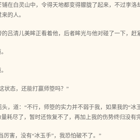
芒铺在白灵山中，令得天地都变得朦胧了起来，不过李洛
过来的人。
旁的吕清儿美眸正看着他，后者眸光与他对碰了一下，赶
道。
道。
这状态，还能打赢师箜吗？”
头，道：“不行，师箜的实力并不弱于我，如果我的“冰
力量耗尽了，暂时还恢复不了，再加上我的伤势终归没有完
相当厉害，没有“冰玉手”，我恐怕破不了。”