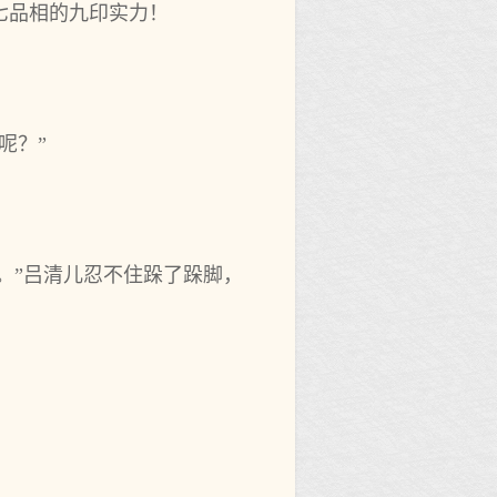
七品相的九印实力！
呢？”
。”吕清儿忍不住跺了跺脚，