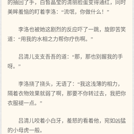
的抽回了手，白皙晶莹的清丽脸蛋变得通红，同时
美眸羞恼的盯着李洛：“流氓，你做什么！”
李洛也被她这剧烈的反应吓了一跳，旋即苦笑
道：“用我的水相之力帮你疗伤啊。”
吕清儿支支吾吾的道：“那，那也别握我的手
呀。”
李洛挠了挠头，无语了：“我这浅薄的相力，
隔着衣物效果就弱了啊，那要不你转过去，我把你
衣服褪一点。”
吕清儿咬着小白牙，羞怒的看着他，宛如凶猛
的小母虎一般。