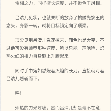
雷相之力，同样擅长速度，并不逊色于风相。
吕清儿见状，也就果断的放弃了擒贼先擒王的
念头，身影一转，就将目标锁定向了项梁。
项梁见到吕清儿急速掠来，面色也是大变，不
过他可没有师箜那种速度，所以只能一声咆哮，炽
热火红的相力自身躯上升腾起来。
同时手中宛如燃烧着火焰的长刀，直接就对着
吕清儿怒斩而下。
呼！
炽热的刀光呼啸，然而吕清儿却是毫不在意，