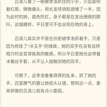
吕清儿看了一眼被李洛抓住的小手，贝齿紧咬
着红唇，微微偏头，用长发将俏脸遮掩了一半，因
为此时的她，面色陀红，身子都是在发出细微的颤
抖，这幅模样，平日里可不会出现在她的身上。
吕清儿其实并不是在抗拒被李洛抓着手，只是
因为修炼了“冰玉手”的缘故，她的双手在没有运转
相力时会变得极其的敏感，所以平日里她也会带着
冰蚕丝手套，从不让人接触到她的双手。
可眼下，这李洛鲁鲁莽莽的乱来，抓了她的
手，还耍脾气的要让她低头认错，想到这一点，素
来骄傲的吕清儿就有点小委屈。