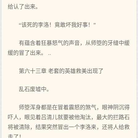
给认了出来。
“该死的李洛！竟敢坏我好事！”
有蕴含着狂暴怒气的声音，从师箜的牙缝中缓
缓的冒了出来。 ..
第六十三章 老套的英雄救美出现了
乱石废墟中。
师箜浑身都是在冒着震怒的煞气，眼神阴沉得
吓人，眼见着吕清儿就要被他淘汰，最大的拦路石
将被清除，结果突然冒出一个李洛来，还将人给救
走了！