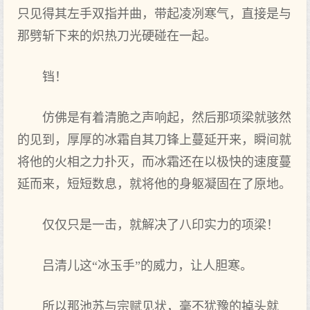
只见得其左手双指并曲，带起凌冽寒气，直接是与
那劈斩下来的炽热刀光硬碰在一起。
铛！
仿佛是有着清脆之声响起，然后那项梁就骇然
的见到，厚厚的冰霜自其刀锋上蔓延开来，瞬间就
将他的火相之力扑灭，而冰霜还在以极快的速度蔓
延而来，短短数息，就将他的身躯凝固在了原地。
仅仅只是一击，就解决了八印实力的项梁！
吕清儿这“冰玉手”的威力，让人胆寒。
所以那池苏与宗赋见状，毫不犹豫的掉头就