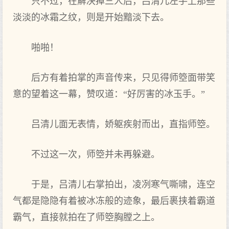
只不过，在解决掉三人后，吕清儿左手上那些
淡淡的冰霜之纹，则是开始黯淡下去。
啪啪！
后方有着拍掌的声音传来，只见得师箜面带笑
意的望着这一幕，赞叹道：“好厉害的冰玉手。”
吕清儿面无表情，娇躯疾射而出，直指师箜。
不过这一次，师箜并未再躲避。
于是，吕清儿右掌拍出，凌冽寒气嘶啸，连空
气都是隐隐有着被冰冻般的迹象，最后裹挟着霸道
霸气，直接就拍在了师箜胸膛之上。