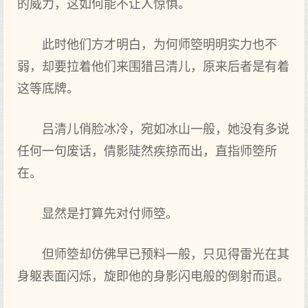
的威力，这如何能不让人惊惧。
此时他们方才明白，为何师箜明明实力也不
弱，却要拉着他们来围猎吕清儿，原来后者是有着
这等底牌。
吕清儿俏脸冰冷，宛如冰山一般，她没有多说
任何一句废话，倩影陡然疾掠而出，直指师箜所
在。
显然是打算先对付师箜。
但师箜却仿佛早已预料一般，只见得雷光在其
身躯表面闪烁，旋即他的身影闪电般的倒射而退。