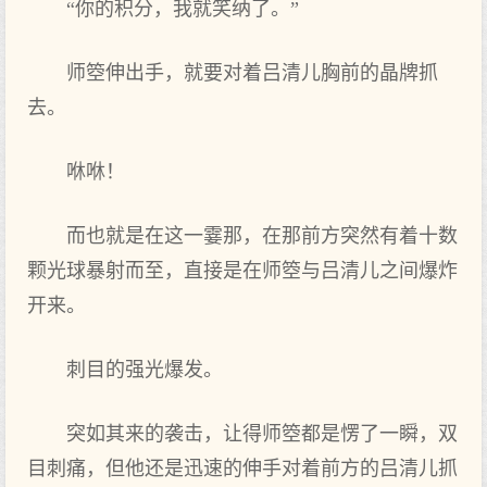
“你的积分，我就笑纳了。”
师箜伸出手，就要对着吕清儿胸前的晶牌抓
去。
咻咻！
而也就是在这一霎那，在那前方突然有着十数
颗光球暴射而至，直接是在师箜与吕清儿之间爆炸
开来。
刺目的强光爆发。
突如其来的袭击，让得师箜都是愣了一瞬，双
目刺痛，但他还是迅速的伸手对着前方的吕清儿抓