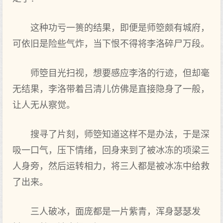
这种功亏一篑的结果，即便是师箜颇有城府，
可依旧是险些气炸，当下恨不得将李洛碎尸万段。
师箜目光扫视，想要感应李洛的行迹，但却毫
无结果，李洛带着吕清儿仿佛是直接隐身了一般，
让人无从察觉。
搜寻了片刻，师箜知道这样不是办法，于是深
吸一口气，压下情绪，回身来到了被冰冻的项梁三
人身旁，然后运转相力，将三人都是被冰冻中给救
了出来。
三人破冰，面庞都是一片紫青，浑身瑟瑟发