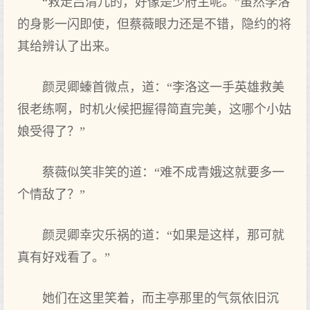
“救走吕清儿的，好像是少府主呢。”虽然李洛
的身影一闪即使，但蔡薇眼力还是不错，隐约的将
其给辨认了出来。
颜灵卿螓首微点，道：“李洛这一手英雄救美
很老练啊，时机火候把握得简直完美，这哪个小姑
娘受得了？”
蔡薇似笑非笑的道：“难不成青娥这就要多一
个情敌了？”
颜灵卿幸灾乐祸的道：“如果是这样，那可就
真有好戏看了。”
她们在这里笑着，而主亭那里的气氛依旧沉