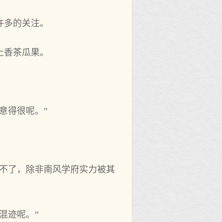
许多的关注。
上香茶瓜果。
意得很呢。”
变不了，除非南风学府实力被其
混迹呢。”