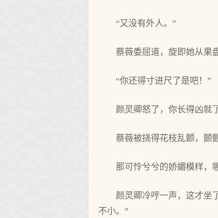
“又没有外人。”
蔡薇委屈道，旋即她从果盘
“你还得寸进尺了是吧！”
颜灵卿怒了，你长得凶就
蔡薇被挠得花枝乱颤，颤颤
那可怜兮兮的娇媚模样，
颜灵卿冷哼一声，这才坐
不小。”