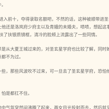
少。
事进入前十，夺得录取名额吧，不然的话，这种被顺带进
上他还是洛岚府少府主以及青娥的未婚夫，啧啧，想起这
卿扶了扶银质镜框，清冷的脸颊上流露出了一些同情。
样是从大夏王城过来的，对圣玄星学府也比较了解，同时
点都不为过。
一些，那些风波吹不过来，可一旦去了圣玄星学府，恐怕
，怕是都扛不住。
地中气氛突然间沸腾了起来，两女目光投射而去，然后就