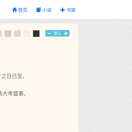
首页
小说
书架
默认
考之日已至。
场大考盛事。
。