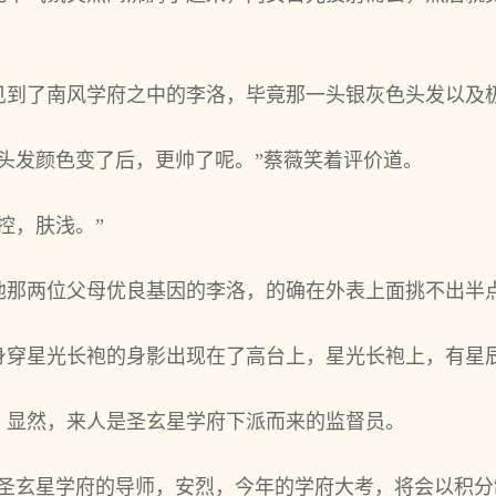
见到了南风学府之中的李洛，毕竟那一头银灰色头发以及
头发颜色变了后，更帅了呢。”蔡薇笑着评价道。
控，肤浅。”
他那两位父母优良基因的李洛，的确在外表上面挑不出半
身穿星光长袍的身影出现在了高台上，星光长袍上，有星
，显然，来人是圣玄星学府下派而来的监督员。
是圣玄星学府的导师，安烈，今年的学府大考，将会以积分