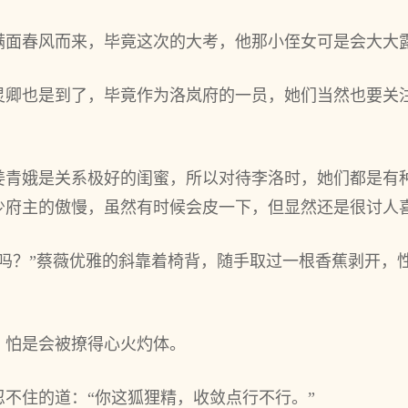
满面春风而来，毕竟这次的大考，他那小侄女可是会大大
灵卿也是到了，毕竟作为洛岚府的一员，她们当然也要关
姜青娥是关系极好的闺蜜，所以对待李洛时，她们都是有
少府主的傲慢，虽然有时候会皮一下，但显然还是很讨人
十吗？”蔡薇优雅的斜靠着椅背，随手取过一根香蕉剥开，
，怕是会被撩得心火灼体。
不住的道：“你这狐狸精，收敛点行不行。”