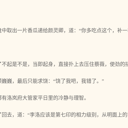
中取出一片香瓜递给颜灵卿，道：“你多吃点这个，补一
了不起是不是，当即起身，直接扑上去压住蔡薇，使劲的
巍巍，最后只能求饶：“饶了我吧，我错了。”
哪有洛岚府大管家平日里的冷静与理智。
了回去，道：“李洛应该是第七印的相力级别，从明面上