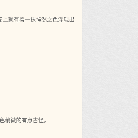
庞上就有着一抹愕然之色浮现出
色稍微的有点古怪。