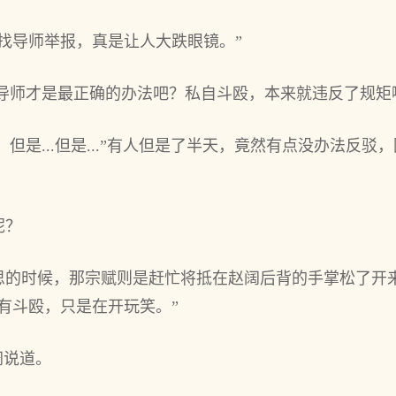
找导师举报，真是让人大跌眼镜。”
像找导师才是最正确的办法吧？私自斗殴，本来就违反了规矩
错，但是...但是...”有人但是了半天，竟然有点没办法反
呢？
思的时候，那宗赋则是赶忙将抵在赵阔后背的手掌松了开
有斗殴，只是在开玩笑。”
阔说道。