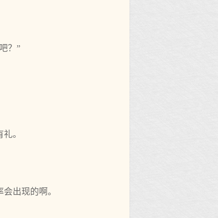
吧？”
有礼。
率会出现的啊。