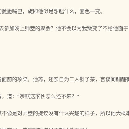
的撇撇嘴巴，旋即他似是想起什么，面色一变。
去参加晚上师箜的聚会？他不会以为我叛变了不给他面子
着面前的项梁，池苏，还亲自为二人斟了茶，言谈间翩翩
，道：“宗赋这家伙怎么还不来？”
赋不像是对师箜的提议没有什么兴趣的样子，所以他大概