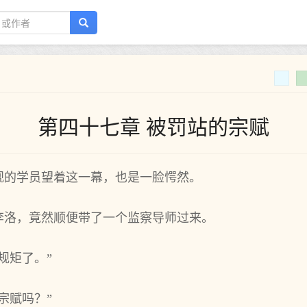
第四十七章 被罚站的宗赋
观的学员望着这一幕，也是一脸愕然。
李洛，竟然顺便带了一个监察导师过来。
规矩了。”
宗赋吗？”