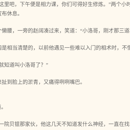
到这里吧，下午便是相力课，你们可得好生修炼。”两个小
宣布休息。
个懒腰，一旁的赵阔凑过来，笑道：“小洛哥，刚才那三道
阔是相当清楚的，以前他遇见一些难以入门的相术时，不
就知道叫小洛哥了？”
来扯到脸上的淤青，又痛得咧咧嘴巴。
道。
是一院贝锟那家伙，他这几天不知道发什么神经，一直在