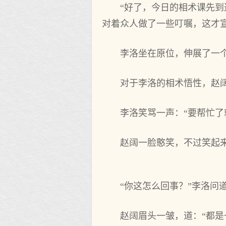
“好了，今日的相术课先
对着众人做了一些叮嘱，这才
李洛坐在原位，伸展了一
对于李洛的相术悟性，赵
李洛笑骂一声：“要帮忙了
赵阔一脸憨笑，不过笑起
“你这怎么回事？”李洛问
赵阔眉头一皱，道：“都