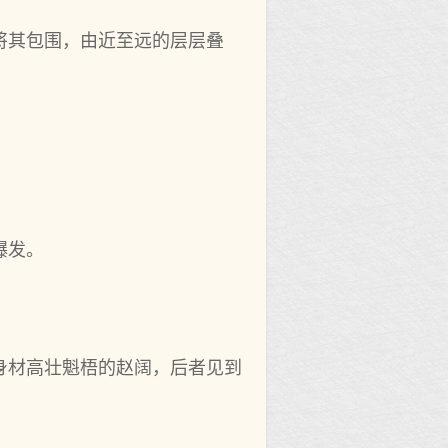
将其包围，由近至远的层层叠
爆发。
身材高壮魁梧的赵阔，后者见到