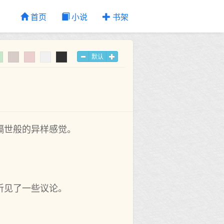
首页
小说
书架
默认
隔世般的异样感觉。
听见了一些议论。