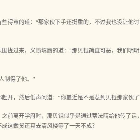
有些得意的道：“那家伙下手还挺重的，不过我也没让他
人围拢过来，义愤填膺的道：“那贝锟简直可恶，我们明
人制得了他。”
都赶开，然后低声问道：“你最近是不是惹到贝锟那家伙了
，之前离开学府时，那贝锟似乎是通过蒂法晴给他传了话
不成这蠢货还真去清风楼等了一天不成？