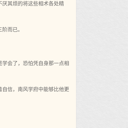
不厌其烦的将这些相术各处精
三阶而已。
是学会了，恐怕凭自身那一点相
着自信，南风学府中能够比他更