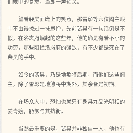
们眼中的寒意，当即一声轻笑。
望着裴昊面庞上的笑意，那雷彰等六位阁主眼
中不由得掠过一抹忌惮，先前裴昊有一句话倒是不
假，在洛岚府崛起的这些年，他的确是有着不小的
功劳，那些阻拦洛岚府的强敌，有不少都是死在了
裴昊的手中。
如今的裴昊，乃是地煞将后期，而他们这些阁
主，除了雷彰是地煞将中期外，其余皆是初期。
在场众人中，恐怕也就只有身具九品光明相的
姜青娥，能够与其抗衡。
当然最重要的是，裴昊并非独自一人，他也有