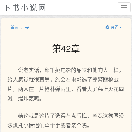
下书小说网
首页
丧
设置
第42章
说老实话，邱千挑电影的品味和他的人一样，
给人感觉就很直男，约会看电影选了部警匪枪战
片，两人在一片枪林弹雨里，看着大屏幕上火花四
溅，爆炸轰鸣。
结论就是这片子选得有点后悔，毕竟这氛围没
法烘托小情侣们牵个手或者亲个嘴。