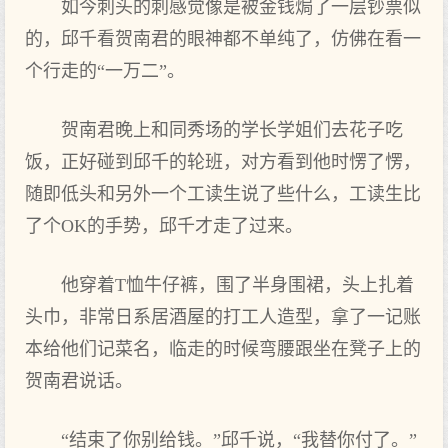
如今刺头的刺感觉像是被金钱焗了一层钞票似
的，邱千看贺南君的眼神都不单纯了，仿佛在看一
个行走的“一万二”。
贺南君晚上和同秀场的学长学姐们去花子吃
饭，正好碰到邱千的轮班，对方看到他时愣了愣，
随即低头和另外一个工读生说了些什么，工读生比
了个OK的手势，邱千才走了过来。
他穿着T恤牛仔裤，围了半身围裙，头上扎着
头巾，非常日系居酒屋的打工人造型，拿了一记账
本给他们记菜名，临走的时候弯腰跟坐在凳子上的
贺南君说话。
“结束了你别给钱。”邱千说，“我替你付了。”