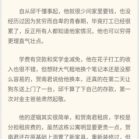
自从邱千懂事起，他就很少问家里要钱，也没
经历过因为贫穷而自卑的青春期，毕竟打工已经很
累了，反正所有人都知道他家情况，他也可以穷得
更理直气壮点。
学费有贷款和奖学金减免，他在花子打工的收
入也很不错，但想财大气粗地换个笔记本还是没那
么容易的，贺南君说给他换本，还真的在第二天让
狗东送上门了一台，邱千算了下自己的存款，第一
次对金主爸爸肃然起敬。
他的逻辑其实很简单，和贺南君租房，学校是
分担租房费的，虽然这栋公寓明显要更贵一点，贺
南君还在原基础上添置了新家具，重新装修过，但