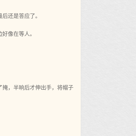
最后还是答应了。
边好像在等人。
了掩，半晌后才伸出手，将帽子
。