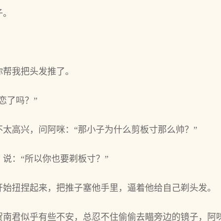
子。
你帮我把头发推了。
恋了吗？”
太高兴，问阿咪：“那小子为什么剪板寸那么帅？”
说：“所以你也要剃板寸？”
开始扭捏起来，把推子塞他手里，逼着他给自己剃头发。
贺南君似乎有些不安，总忍不住偷偷去瞄旁边的镜子，阿