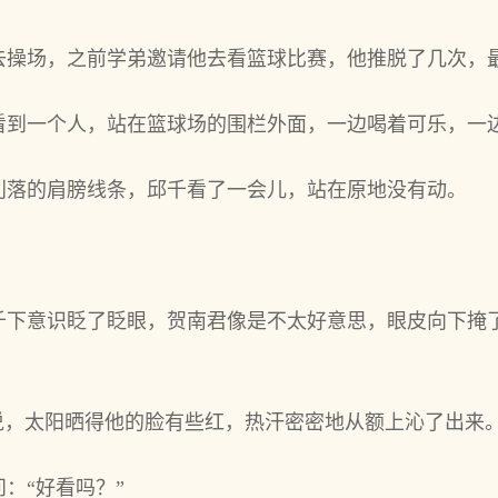
去操场，之前学弟邀请他去看篮球比赛，他推脱了几次，
看到一个人，站在篮球场的围栏外面，一边喝着可乐，一
利落的肩膀线条，邱千看了一会儿，站在原地没有动。
千下意识眨了眨眼，贺南君像是不太好意思，眼皮向下掩
说，太阳晒得他的脸有些红，热汗密密地从额上沁了出来
：“好看吗？”