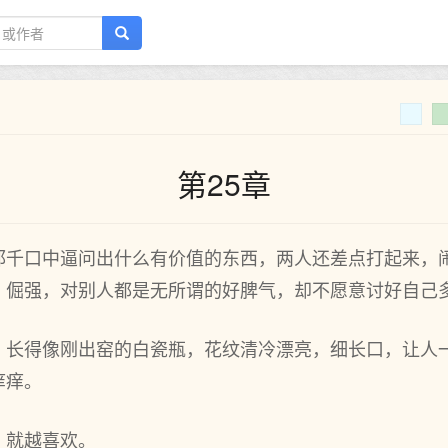
第25章
邱千口中逼问出什么有价值的东西，两人还差点打起来，
、倔强，对别人都是无所谓的好脾气，却不愿意讨好自己
，长得像刚出窑的白瓷瓶，花纹清冷漂亮，细长口，让人
痒痒。
，就越喜欢。