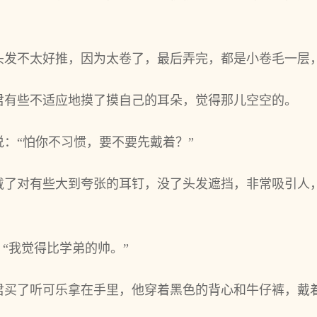
头发不太好推，因为太卷了，最后弄完，都是小卷毛一层
君有些不适应地摸了摸自己的耳朵，觉得那儿空空的。
：“怕你不习惯，要不要先戴着？”
戴了对有些大到夸张的耳钉，没了头发遮挡，非常吸引人
，“我觉得比学弟的帅。”
君买了听可乐拿在手里，他穿着黑色的背心和牛仔裤，戴