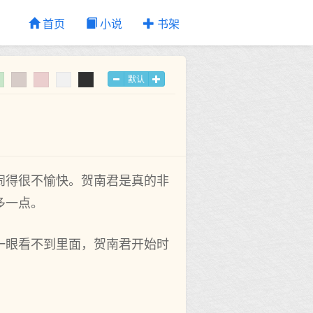
首页
小说
书架
默认
闹得很不愉快。贺南君是真的非
多一点。
一眼看不到里面，贺南君开始时