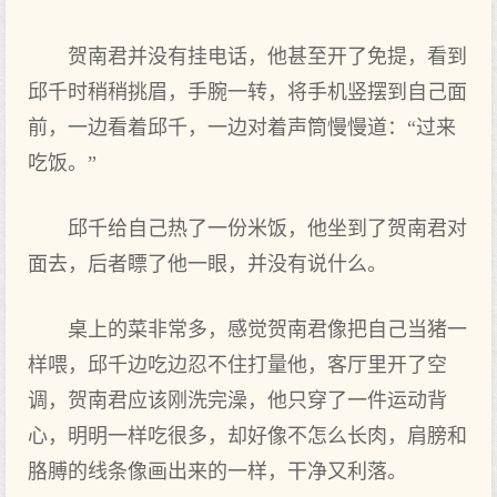
贺南君并没有挂电话，他甚至开了免提，看到
邱千时稍稍挑眉，手腕一转，将手机竖摆到自己面
前，一边看着邱千，一边对着声筒慢慢道：“过来
吃饭。”
邱千给自己热了一份米饭，他坐到了贺南君对
面去，后者瞟了他一眼，并没有说什么。
桌上的菜非常多，感觉贺南君像把自己当猪一
样喂，邱千边吃边忍不住打量他，客厅里开了空
调，贺南君应该刚洗完澡，他只穿了一件运动背
心，明明一样吃很多，却好像不怎么长肉，肩膀和
胳膊的线条像画出来的一样，干净又利落。