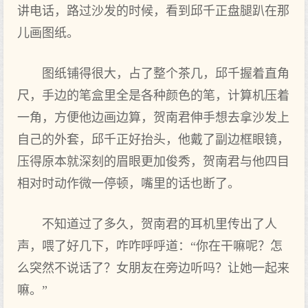
讲电话，路过沙发的时候，看到邱千正盘腿趴在那
儿画图纸。
图纸铺得很大，占了整个茶几，邱千握着直角
尺，手边的笔盒里全是各种颜色的笔，计算机压着
一角，方便他边画边算，贺南君伸手想去拿沙发上
自己的外套，邱千正好抬头，他戴了副边框眼镜，
压得原本就深刻的眉眼更加俊秀，贺南君与他四目
相对时动作微一停顿，嘴里的话也断了。
不知道过了多久，贺南君的耳机里传出了人
声，喂了好几下，咋咋呼呼道：“你在干嘛呢？怎
么突然不说话了？女朋友在旁边听吗？让她一起来
嘛。”