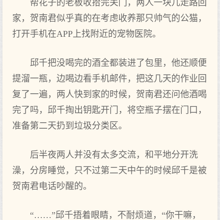
帮花子的老板收拾完关门，两人一块儿走路回
家，贺南君似乎真的在考虑收养那只帅气的公猫，
打开手机在APP上找附近的宠物医院。
邱千把没喝完的酒全都装进了包里，他还顺便
提溜一瓶，边喝边看手机邮件，把这几天的作业回
复了一遍，两人快到家的时候，贺南君还问他酒喝
完了吗，邱千掏出钥匙开门，将空瓶子摆在门口，
准备第二天扔到垃圾分类区。
后半夜两人并没有太多交流，和平地分开洗
澡，分房睡觉，只不过第二天中午的时候邱千是被
贺南君电话吵醒的。
“……”邱千捂着眼睛，不耐烦道，“你干嘛，