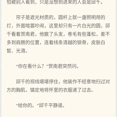
怕被别人看到，只是没想到进来的人会是邱千。
帘子是遮光材质的，圆杆上就一盏照明用的
灯，外面喧嚣吵闹，这里却只有一片白光的圆，邱
千看着贺南君，他散了头发，卷毛有些蓬松，差不
多到肩膀的位置，连着线条清越的锁骨，皮肤白
皙、光滑。
“你在看什么？”贺南君突然问。
邱千的视线堪堪停住，他装作不经意地扫过对
方的胸肌，镇定地将怀里的衣服递了过去。
“给你的。”邱千平静道。