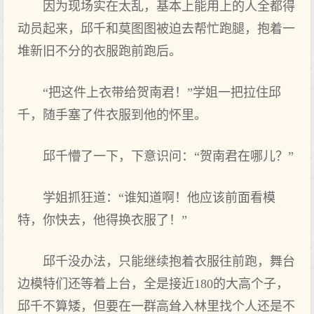
因为现场实在太乱，基本上能用上的人全都得
动员起来，邱千和莫图图被迫去帮忙跑腿，抱着一
堆新旧不分的衣服跑前跑后。
“把这件上衣带给贺南君！”学姐一把拉住邱
千，随手塞了件衣服到他的怀里。
邱千懵了一下，下意识问：“贺南君在哪儿？”
学姐抓狂道：“谁知道啊！他应该前面看模
特，你快去，他得换衣服了！”
邱千没办法，只能继续抱着衣服往前跑，舞台
边模特们还等着上台，全是接近180的大高个子，
邱千不算矮，但要在一群高耸入林里找个人还是不