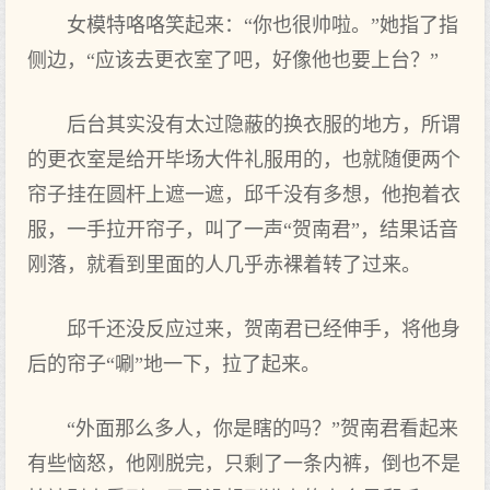
女模特咯咯笑起来：“你也很帅啦。”她指了指
侧边，“应该去更衣室了吧，好像他也要上台？”
后台其实没有太过隐蔽的换衣服的地方，所谓
的更衣室是给开毕场大件礼服用的，也就随便两个
帘子挂在圆杆上遮一遮，邱千没有多想，他抱着衣
服，一手拉开帘子，叫了一声“贺南君”，结果话音
刚落，就看到里面的人几乎赤裸着转了过来。
邱千还没反应过来，贺南君已经伸手，将他身
后的帘子“唰”地一下，拉了起来。
“外面那么多人，你是瞎的吗？”贺南君看起来
有些恼怒，他刚脱完，只剩了一条内裤，倒也不是