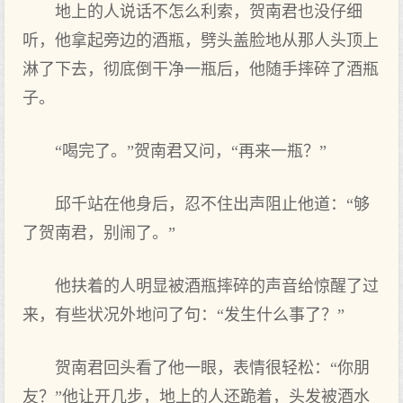
地上的人说话不怎么利索，贺南君也没仔细
听，他拿起旁边的酒瓶，劈头盖脸地从那人头顶上
淋了下去，彻底倒干净一瓶后，他随手摔碎了酒瓶
子。
“喝完了。”贺南君又问，“再来一瓶？”
邱千站在他身后，忍不住出声阻止他道：“够
了贺南君，别闹了。”
他扶着的人明显被酒瓶摔碎的声音给惊醒了过
来，有些状况外地问了句：“发生什么事了？”
贺南君回头看了他一眼，表情很轻松：“你朋
友？”他让开几步，地上的人还跪着，头发被酒水