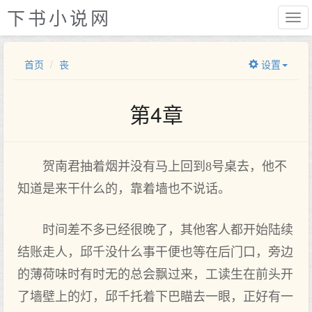
下书小说网
首页
丧
设置
第4章
贺南君抽着烟并没有马上回到8号桌去，他不
知道是来干什么的，靠着墙也不说话。
时间差不多已经很晚了，其他客人都开始陆续
结账走人，邱千没什么事干便也等在后门口，旁边
的薄荷味时有时无的总会飘过来，工读生在前头开
了墙壁上的灯，邱千托着下巴瞄去一眼，正好有一