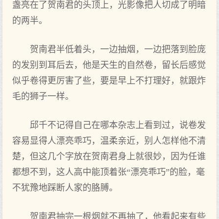
盏亮在了贺南君的头顶上，光影像把人切成了明暗
的两半。
贺南君半低着头，一边抽烟，一边把落到脸庞
的发别到耳后去，他是天生的自然卷，留长后感觉
似乎卷得更厉害了些，要是早上不打理好，就跟炸
毛的狮子一样。
邱千不记得自己在哪本杂志上看到过，说卷发
容易显得人漂亮乖巧，温柔亲近，别人怎样他不清
楚，但这几个字放在贺南君身上就很妙，因为任谁
都想不到，这人高中能顶着张“漂亮乖巧”的脸，毫
不犹豫地踩断人家的胳膊。
贺南君抽完一根烟就不再抽了，他看起来有些